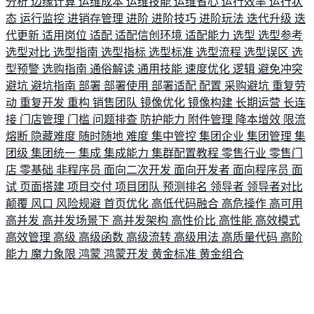
分析
边缘计算
运维成本
运维技能
运维省心
运行效率
运行状
态
运行监控
进销存管理
进阶
进阶技巧
进阶玩法
迭代升级
迭
代更新
适用岗位
适配
适配信创环境
适配能力
选型
选型参考
选型对比
选型指南
选型指标
选型标准
选型流程
选型误区
选
型预警
选购指南
通俗解读
通用技能
速度优化
逻辑
避免冲突
避坑
避坑指南
部署
部署使用
部署适配
配置
采购避坑
重复劳
动
重复开发
重构
销售团队
镜像优化
镜像构建
长期运营
长连
接
门店管理
门槛
问题排查
防护能力
附件管理
降本增效
限流
熔断
隐藏难度
随时随地
难度
集中管控
集团企业
集团管理
集
团级
集团统一
集成
集成能力
集群配置教程
零售行业
零售门
店
零基础
非程序员
面向二次开发
面向开发者
面向程序员
面
试
页面搭建
项目交付
项目团队
预测排名
领导者
领导者对比
颠覆
风口
风险规避
首页优化
高低代码融合
高危操作
高可用
高并发
高并发场景下
高并发架构
高性价比
高性能
高效模式
高效管理
高级
高级函数
高级流转
高级用法
高质量代码
高阶
能力
魔力象限
鸿蒙
鸿蒙开发
黄金标准
黄金组合