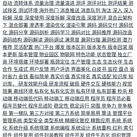
自动
流转体系
流量治理
流量演进
测评
测评对比
测评结果
测
试排名
测试环境
海外热门
消息推送
消息队列
淘汰
深入
深入
拆解
深度
深度使用
深度拆解
深度改造
深度测评
混合云架构
下
混合部署
渗透率
渲染优化
渲染引擎
源码
源码交付
源码优
化
源码分享
源码剖析
源码学习
源码对比
源码推荐
源码改造
源码结构
源码解读
源码调试
满意度
漏洞扫描
漏洞检测
潜力
推荐
灵活配置
热门平台
爆发
版本区别
版本发布
版本回滚
版
本更新
版本管理
物业园区
物联网
特色功能
状态管理
独立厂
商
环境搭建
环境部署
瓶颈定位
生产管理
生态
生态伙伴
生态
合作
生成式
用户反馈
用户评选
界面美化
白皮书
监控
盘点
省
时省力
省钱
看似简单
真实价值
真实排名
真实适配
知识库
知
识库，
研发效能升级
研发流程
破局
硬件交互
硬核能力
视觉
效果
离线环境
私有化
私有化实测
私有环境
私有部署
秒杀
移
动端
移动端低代码
移动端工
移动端应用
程序员
程序员必看
程序员替代
程序员进阶
稳定性
稳定运行
突围
竞争力
竞争格
局
第一梯队
第三方对接
第三方系统
简单易用
算法
管理平台
管理系统
类型安全
类型系统
精细化管控
精致应用
系统
系统
化
系统升级
系统搭建
系统编程
系统设计
系统重构
红利
索引
组件
组件复用
组件封装教程
组件开发
组件生态化
组织管理