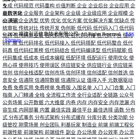
生成
代码规范
代码重构
价值判断
企业
企业后台
企业应用
企
业数字化
企业服务
企业架构
企业级
企业级应用
企业规模
企
最后活动
业调研
企业选型
优势
优化
优化方案
优化解决方案
优缺点
传
63
天前
统审批
传统对比
传统开发
伪创新
低代码
低代码入门
低代码
©
2026
福建引迈信息技术有限公司. All Rights Reserved. /
RSS
加持
低代码商业版
低代码实现
低代码对接
低代码平台
低代
/
Sitemap
码扩展
低代码排名
低代码接入
低代码搭配
低代码整合
低代
码真
低代码红黑榜
低代码结合
低代码编译型
低代码赋能
低
代码集成
低成本
低成本编程
低配环境
低配运行
使用优化
使
用心得
使用技巧
使用误区
供应链安全
供应链行业
供应链采
信创
信创全栈适配
信创市场
信创环境
信创适配
信创首选
信
息安全
信通院
信通院数据
信通院认证
值得入手
元数据驱动
免费
免费实用
免费榜单
免费版
入围名单
入门
入门合集
入门
指南
入门精通
全栈
全流程工作流
全行业适配
全链路
公众号
公务场景
公开数据
六大维度
内卷
内存
内存安全
内存泄漏
内
容生成
内网部署
内置
最佳实践
最佳平台
最佳选择
函数
分布
式
分布式事务
分布式架构
分布式缓存
分库分表
分类功能
分
级管控
刚需场景
创业团队
利基玩家
制造业
前端
前端工程化
前端性能
前端架构
前端组件
副业
办公场景
办公效率
办公流