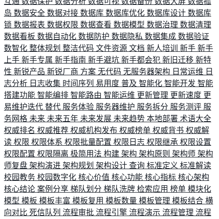
互通
数据保护
数据分析
数据可视
数据备份
数据大屏
数据孤
岛
数据安全
数据对接
数据库
数据库优化
数据库设计
数据库
锁
数据报表
数据权限
数据查看
数据模型
数据治理
数据清理
数据看板
数据自动化
数据防护
数据隐私
数据集成
数据验证
数智化
整体规划
整洁代码
文件资源
文档
新人培训
新手
新手
上手
新手专属
新手指南
新手避坑
新手都会犯
新旧迁移
新特
性
新锐产品
新锐厂商
方案
无代码
无服务器架构
日常运维
日
志分析
日志收集
时间序列
易用度
普及
智能化
智能开发
智能
搭建功能
智能编排
智能路由
智能运维
更新管理
更新速度
更
易维护迭代
替代
服务体验
服务器维护
服务拆分
服务测评
服
务网格
未来
未来五年
未来发展
未来趋势
本地部署
术语大全
权威排名
权威推荐
权威机构发布
权威榜单
权威背书
权威解
读
权限
权限体系
权限批量配置
权限日志
权限继承
权限设置
权限配置
权限隔离
极简用法
构建
架构
架构原则
架构师
架构
师复盘
架构演进
架构规划
架构设计
查询
标准定义
标准解读
校园教务
校园数字化
核心价值
核心功能
核心指标
核心架构
核心结论
案例分享
梯队划分
梯队洗牌
检索应用
榜单
模块化
模型
模板
模板丰富
模板复用
模板数量
模板管理
模板结合
横
向对比
死信队列
流程审批
流程引擎
流程演示
流程管理
流程