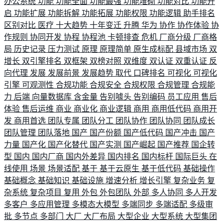
办公系统
功能
功能全面
功能最强
功能堆砌
功能对比
功能开
启
功能扩展
功能拆解
功能拓展
功能权限
功能逻辑
助手排名
区别对比
医疗
十大趋势
十年变迁
升腾
华为
协作
协作体验
协
作规则
协同开发
协程
协程池
卡顿排查
危机
厂商分级
厂商格
局
历史记录
压力测试
原理
原理简单
原生成标配
县域市场
双
增长
双引擎排名
双框架
双榜对照
双维度
双认证
双重认证
反
向代理
发展
发展前景
发展趋势
取代
口碑排名
可视化
可视化
引擎
可观测性
合规功能
合规安全
合规权限
合规管理
合规能
力
后端
向量数据库
含金量
告别噱头
告别编码
员工应用
售后
体验
售后运维
商业
商业化
商业逻辑
商用
商用低代码
商用开
发
商用首选
团队专属
团队分工
团队协作
团队协同
团队成长
团队管理
团队落地
国产
国产份额
国产低代码
国产冲击
国产
力量
国产化
国产化替代
国产实测
国产崛起
国产推荐
国企转
型
国内
国内厂商
国内外差异
国内排名
国内标杆
国际巨头
在
线使用
场景
场景适配
基于
基于云原生
基于低代码
基础操作
基础概念
基础知识
基础设施
增速分析
增长引擎
复杂业务
复
杂系统
复杂项目
复用
外包
外包团队
外部
多人协同
多人开发
多客户
多应用管理
多模态大模型
多端同步
多端适配
多级审
批
多节点
多部门
大厂
大厂布局
大型企业
大型系统
大型集团