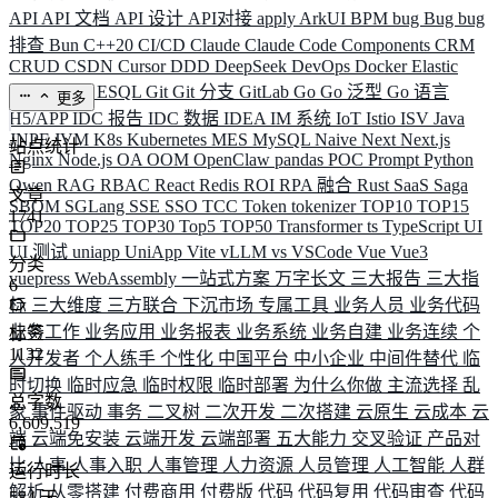
API
API 文档
API 设计
API对接
apply
ArkUI
BPM
bug
Bug
bug
排查
Bun
C++20
CI/CD
Claude
Claude Code
Components
CRM
CRUD
CSDN
Cursor
DDD
DeepSeek
DevOps
Docker
Elastic
ELK
Elysia
ESQL
Git
Git 分支
GitLab
Go
Go 泛型
Go 语言
更多
H5/APP
IDC 报告
IDC 数据
IDEA
IM 系统
IoT
Istio
ISV
Java
JNPF
JVM
K8s
Kubernetes
MES
MySQL
Naive
Next
Next.js
站点统计
Nginx
Node.js
OA
OOM
OpenClaw
pandas
POC
Prompt
Python
Qwen
RAG
RBAC
React
Redis
ROI
RPA 融合
Rust
SaaS
Saga
文章
SBOM
SGLang
SSE
SSO
TCC
Token
tokenizer
TOP10
TOP15
1741
TOP20
TOP25
TOP30
Top5
TOP50
Transformer
ts
TypeScript
UI
UI 测试
uniapp
UniApp
Vite
vLLM
vs
VSCode
Vue
Vue3
分类
vuepress
WebAssembly
一站式方案
万字长文
三大报告
三大指
6
标
三大维度
三方联合
下沉市场
专属工具
业务人员
业务代码
业务工作
业务应用
业务报表
业务系统
业务自建
业务连续
个
标签
1132
人开发者
个人练手
个性化
中国平台
中小企业
中间件替代
临
时切换
临时应急
临时权限
临时部署
为什么你做
主流选择
乱
总字数
象
事件驱动
事务
二叉树
二次开发
二次搭建
云原生
云成本
云
6,609,519
端
云端免安装
云端开发
云端部署
五大能力
交叉验证
产品对
比
人事
人事入职
人事管理
人力资源
人员管理
人工智能
人群
运行时长
解析
从零搭建
付费商用
付费版
代码
代码复用
代码审查
代码
584
天