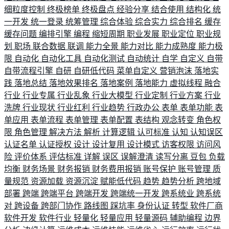
细粒度控制
终极榜单
终极盘点
经验分享
结合使用
结构化
统
一开发
统一登录
统筹管理
综合体验
综合实力
综合排名
缓存
缓存问题
编排引擎
编程
缩短周期
职业发展
职业定位
职业规
划
职场
联合数据
联调
能力全景
能力对比
能力成熟度
能力极
限
自动化
自动化工具
自动化测试
自动统计
自学
自定义
自带
自带流程引擎
自研
自研低代码
菜单自定义
营销泡沫
落地实
践
落地总结
落地效果排名
落地案例
落地能力
虚拟线程
融合
行业
行业专属
行业乱象
行业大模型
行业定制
行业方案
行业
洗牌
行业现状
行业红利
行业趋势
行政办公
表单
表单功能
表
单应用
表单流程
表单管理
表单配置
表结构
观念转变
角色权
限
角色管理
解决方法
解析
计算逻辑
认可标准
认知
认知误区
认证名单
认证授权
设计
设计复用
设计模式
访客权限
访问风
险
评价体系
评估标准
详解
误区
误解澄清
读写分离
豆包
负载
均衡
财务场景
财务报销
财务费用报销
账号保护
账号管理
质
量规范
资源加载
资源沉淀
赋能低代码
趋势
趋势分析
跨地域
部署
跨端
跨端平台
跨端开发
跨端统一开发
跨系统业
跨系统
对
跨设备
跨部门协作
路线图
踩坑率
身份认证
转型
软件厂商
软件开发
软件行业
轻量化
轻量应用
轻量源码
辅助编程
边界