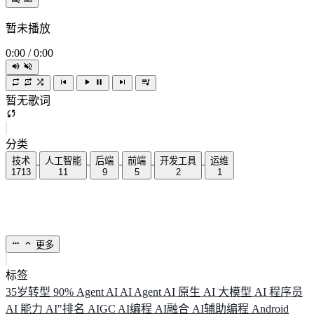
暂未播放
0:00
/
0:00
暂无歌词
分类
技术
人工智能
后端
前端
开发工具
运维
1713
11
9
5
2
1
更多
标签
35岁转型
90%
Agent
AI
AI Agent
AI 原生
AI 大模型
AI 程序员
AI 能力
AI"排名
AIGC
AI编程
AI融合
AI辅助编程
Android