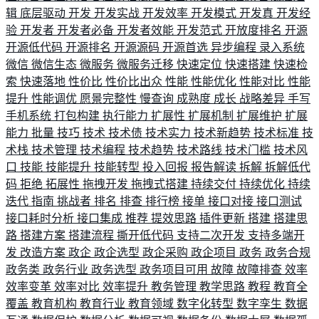
辑
底层驱动
开发
开发实战
开发效率
开发模式
开发真
开发经
验
开发者
开发者必备
开发者效能
开发范式
开放度排名
开源
开源低代码
开源排名
开源源码
开源首选
异步编程
录入系统
微信
微信生态
微服务
微服务迁移
快速定位
快速搭建
快速检
索
快速落地
性价比
性价比出众
性能
性能优化
性能对比
性能
提升
性能调优
愿景完整性
慢查询
成熟度
成长
战略差异
手写
手机系统
打包构建
执行能力
扩展性
扩展机制
扩展维护
扩展
能力
批量
技巧
技术
技术债
技术实力
技术新趋势
技术标准
技
术栈
技术管理
技术编程
技术趋势
技术路线
技术门槛
技术风
口
技能
技能提升
技能转型
投入回报
报告解读
拆解
拆解低代
码
拒绝
拓展性
拖拽开发
拖拽式搭建
持续交付
持续优化
持续
迭代
指南
挑战者
排名
排查
排行榜
接单
接口对接
接口测试
接口耗时分析
接口集成
推荐
提效思路
插件更新
搭建
搭建思
路
搭建方案
搭建流程
撕开低代码
支持二次开发
支持多端开
发
改造方案
政企
政企选型
政企采购
政企项目
政务
政务合规
政务类
政务行业
政务选型
政务项目可用
故障
故障排查
效率
效率变革
效率对比
效率提升
教务管理
教学思路
教程
教育全
覆盖
教育机构
教育行业
教育领域
数字化转型
数字孪生
数据