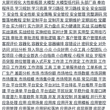
大屏可视化
大性能瓶颈
大模型
大模型低代码
头部厂商
奉劝
程序员
学习规划
学习资源
学习路径
学习路线
安全
安全加固
下
安全性
安全性能
安全策略
安全管控
安全管理
完整源码
完
整落地教程
定制
定制平台
定制开发
定期维护
定期巡检
宝藏
平台
实力排行
实力测评
实力盘点
实力硬通货
实战
实战教程
实战演练
实战经验
实施经验
实时计算
实测
实用型
实用技巧
实践
审批流
审批流程
审批逻辑
客户
客户管理
客户管理系统
客观评价
容器化
容器安全
容器编排
容错设计
密码安全
对外
访问
对比分析
导入导出
小众
小众好用
小众工具
小型团队
小
型项目
小微企业首选
小白指南
小白教程
小程序
就业
岁程序
员突围
岗位管理
嵌入式开发
工作流
工作流定
工作流异
工作
流日
工作流权
工作流版
工具
工单
工单服务结合
工单系统
工
厂生产
差距分析
市场
市场份额
市场地位
市场数据
市场洞察
市场爆发
市场规模
市场集中度
市场预测
布局
常见问题
干货
平台
平台优势
平台安全
平台对比
平台排名
平台推荐
平台搭
建
平台清单
平台盘点
平台追赶
平民玩家
平稳升级
年度口碑
年度潜力
年度趋势
年弯路
并发
并发控制
并发编程
并行开发
应急处理
应用
应用场景
应用库
应用开发
应用模板
应用管控
应用管理
应用落地
应用轻松落地
应用迭代
底层原理
底层逻