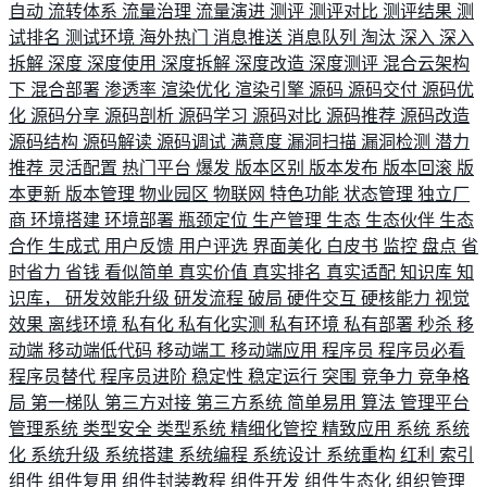
自动
流转体系
流量治理
流量演进
测评
测评对比
测评结果
测
试排名
测试环境
海外热门
消息推送
消息队列
淘汰
深入
深入
拆解
深度
深度使用
深度拆解
深度改造
深度测评
混合云架构
下
混合部署
渗透率
渲染优化
渲染引擎
源码
源码交付
源码优
化
源码分享
源码剖析
源码学习
源码对比
源码推荐
源码改造
源码结构
源码解读
源码调试
满意度
漏洞扫描
漏洞检测
潜力
推荐
灵活配置
热门平台
爆发
版本区别
版本发布
版本回滚
版
本更新
版本管理
物业园区
物联网
特色功能
状态管理
独立厂
商
环境搭建
环境部署
瓶颈定位
生产管理
生态
生态伙伴
生态
合作
生成式
用户反馈
用户评选
界面美化
白皮书
监控
盘点
省
时省力
省钱
看似简单
真实价值
真实排名
真实适配
知识库
知
识库，
研发效能升级
研发流程
破局
硬件交互
硬核能力
视觉
效果
离线环境
私有化
私有化实测
私有环境
私有部署
秒杀
移
动端
移动端低代码
移动端工
移动端应用
程序员
程序员必看
程序员替代
程序员进阶
稳定性
稳定运行
突围
竞争力
竞争格
局
第一梯队
第三方对接
第三方系统
简单易用
算法
管理平台
管理系统
类型安全
类型系统
精细化管控
精致应用
系统
系统
化
系统升级
系统搭建
系统编程
系统设计
系统重构
红利
索引
组件
组件复用
组件封装教程
组件开发
组件生态化
组织管理