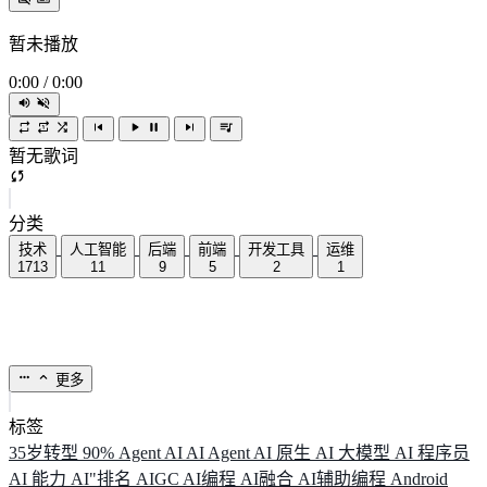
暂未播放
0:00
/
0:00
暂无歌词
分类
技术
人工智能
后端
前端
开发工具
运维
1713
11
9
5
2
1
更多
标签
35岁转型
90%
Agent
AI
AI Agent
AI 原生
AI 大模型
AI 程序员
AI 能力
AI"排名
AIGC
AI编程
AI融合
AI辅助编程
Android