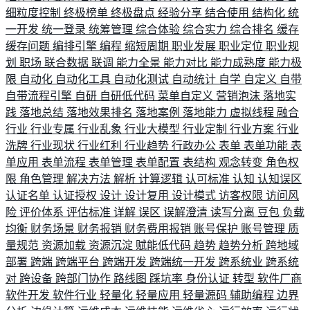
细粒度控制
终极榜单
终极盘点
经验分享
结合使用
结构化
统
一开发
统一登录
统筹管理
综合体验
综合实力
综合排名
缓存
缓存问题
编排引擎
编程
缩短周期
职业发展
职业定位
职业规
划
职场
联合数据
联调
能力全景
能力对比
能力成熟度
能力极
限
自动化
自动化工具
自动化测试
自动统计
自学
自定义
自带
自带流程引擎
自研
自研低代码
菜单自定义
营销泡沫
落地实
践
落地总结
落地效果排名
落地案例
落地能力
虚拟线程
融合
行业
行业专属
行业乱象
行业大模型
行业定制
行业方案
行业
洗牌
行业现状
行业红利
行业趋势
行政办公
表单
表单功能
表
单应用
表单流程
表单管理
表单配置
表结构
观念转变
角色权
限
角色管理
解决方法
解析
计算逻辑
认可标准
认知
认知误区
认证名单
认证授权
设计
设计复用
设计模式
访客权限
访问风
险
评价体系
评估标准
详解
误区
误解澄清
读写分离
豆包
负载
均衡
财务场景
财务报销
财务费用报销
账号保护
账号管理
质
量规范
资源加载
资源沉淀
赋能低代码
趋势
趋势分析
跨地域
部署
跨端
跨端平台
跨端开发
跨端统一开发
跨系统业
跨系统
对
跨设备
跨部门协作
路线图
踩坑率
身份认证
转型
软件厂商
软件开发
软件行业
轻量化
轻量应用
轻量源码
辅助编程
边界