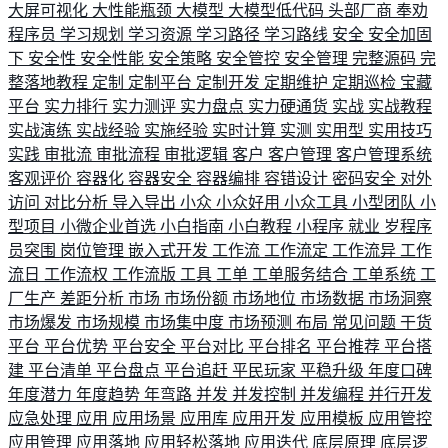
大屏可视化
大性能瓶颈
大模型
大模型低代码
头部厂商
奉劝
程序员
学习规划
学习资源
学习路径
学习路线
安全
安全加固
下
安全性
安全性能
安全策略
安全管控
安全管理
完整源码
完
整落地教程
定制
定制平台
定制开发
定期维护
定期巡检
宝藏
平台
实力排行
实力测评
实力盘点
实力硬通货
实战
实战教程
实战演练
实战经验
实施经验
实时计算
实测
实用型
实用技巧
实践
审批流
审批流程
审批逻辑
客户
客户管理
客户管理系统
客观评价
容器化
容器安全
容器编排
容错设计
密码安全
对外
访问
对比分析
导入导出
小众
小众好用
小众工具
小型团队
小
型项目
小微企业首选
小白指南
小白教程
小程序
就业
岁程序
员突围
岗位管理
嵌入式开发
工作流
工作流定
工作流异
工作
流日
工作流权
工作流版
工具
工单
工单服务结合
工单系统
工
厂生产
差距分析
市场
市场份额
市场地位
市场数据
市场洞察
市场爆发
市场规模
市场集中度
市场预测
布局
常见问题
干货
平台
平台优势
平台安全
平台对比
平台排名
平台推荐
平台搭
建
平台清单
平台盘点
平台追赶
平民玩家
平稳升级
年度口碑
年度潜力
年度趋势
年弯路
并发
并发控制
并发编程
并行开发
应急处理
应用
应用场景
应用库
应用开发
应用模板
应用管控
应用管理
应用落地
应用轻松落地
应用迭代
底层原理
底层逻