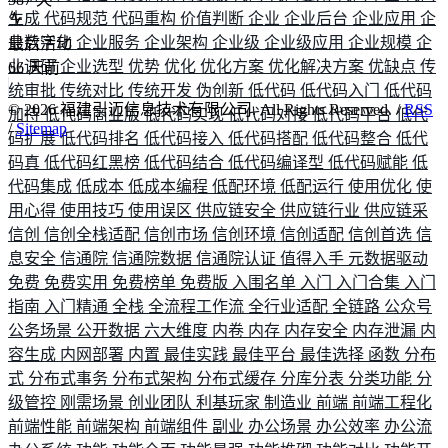
生成
代码规范
代码重构
价值判断
企业
企业后台
企业应用
企
业数字化
企业服务
企业架构
企业级
企业级应用
企业规模
企
最后活动
业调研
企业选型
优势
优化
优化方案
优化解决方案
优缺点
传
66
天前
统审批
传统对比
传统开发
伪创新
低代码
低代码入门
低代码
©
2026
福建引迈信息技术有限公司. All Rights Reserved. /
RSS
加持
低代码商业版
低代码实现
低代码对接
低代码平台
低代
/
Sitemap
码扩展
低代码排名
低代码接入
低代码搭配
低代码整合
低代
码真
低代码红黑榜
低代码结合
低代码编译型
低代码赋能
低
代码集成
低成本
低成本编程
低配环境
低配运行
使用优化
使
用心得
使用技巧
使用误区
供应链安全
供应链行业
供应链采
信创
信创全栈适配
信创市场
信创环境
信创适配
信创首选
信
息安全
信通院
信通院数据
信通院认证
值得入手
元数据驱动
免费
免费实用
免费榜单
免费版
入围名单
入门
入门合集
入门
指南
入门精通
全栈
全流程工作流
全行业适配
全链路
公众号
公务场景
公开数据
六大维度
内卷
内存
内存安全
内存泄漏
内
容生成
内网部署
内置
最佳实践
最佳平台
最佳选择
函数
分布
式
分布式事务
分布式架构
分布式缓存
分库分表
分类功能
分
级管控
刚需场景
创业团队
利基玩家
制造业
前端
前端工程化
前端性能
前端架构
前端组件
副业
办公场景
办公效率
办公流