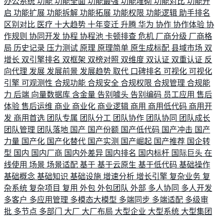
办公系统
功能
功能全面
功能最强
功能堆砌
功能对比
功能开
启
功能扩展
功能拆解
功能拓展
功能权限
功能逻辑
助手排名
区别对比
医疗
十大趋势
十年变迁
升腾
华为
协作
协作体验
协
作规则
协同开发
协程
协程池
卡顿排查
危机
厂商分级
厂商格
局
历史记录
压力测试
原理
原理简单
原生成标配
县域市场
双
增长
双引擎排名
双框架
双榜对照
双维度
双认证
双重认证
反
向代理
发展
发展前景
发展趋势
取代
口碑排名
可视化
可视化
引擎
可观测性
合规功能
合规安全
合规权限
合规管理
合规能
力
后端
向量数据库
含金量
告别噱头
告别编码
员工应用
售后
体验
售后运维
商业
商业化
商业逻辑
商用
商用低代码
商用开
发
商用首选
团队专属
团队分工
团队协作
团队协同
团队成长
团队管理
团队落地
国产
国产份额
国产低代码
国产冲击
国产
力量
国产化
国产化替代
国产实测
国产崛起
国产推荐
国企转
型
国内
国内厂商
国内外差异
国内排名
国内标杆
国际巨头
在
线使用
场景
场景适配
基于
基于云原生
基于低代码
基础操作
基础概念
基础知识
基础设施
增速分析
增长引擎
复杂业务
复
杂系统
复杂项目
复用
外包
外包团队
外部
多人协同
多人开发
多客户
多应用管理
多模态大模型
多端同步
多端适配
多级审
批
多节点
多部门
大厂
大厂布局
大型企业
大型系统
大型集团