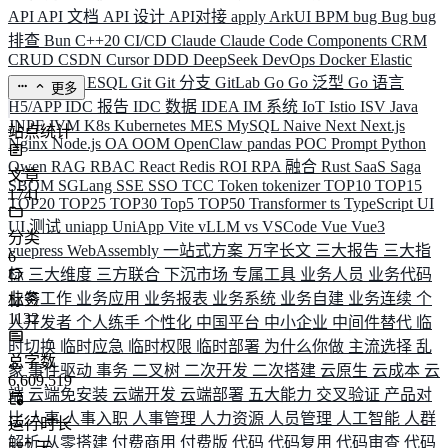
API
API 文档
API 设计
API对接
apply
ArkUI
BPM
bug
Bug
bug
排查
Bun
C++20
CI/CD
Claude
Claude Code
Components
CRM
CRUD
CSDN
Cursor
DDD
DeepSeek
DevOps
Docker
Elastic
ELK
Elysia
ESQL
Git
Git 分支
GitLab
Go
Go 泛型
Go 语言
更多
H5/APP
IDC 报告
IDC 数据
IDEA
IM 系统
IoT
Istio
ISV
Java
JNPF
JVM
K8s
Kubernetes
MES
MySQL
Naive
Next
Next.js
站点统计
Nginx
Node.js
OA
OOM
OpenClaw
pandas
POC
Prompt
Python
Qwen
RAG
RBAC
React
Redis
ROI
RPA 融合
Rust
SaaS
Saga
文章
SBOM
SGLang
SSE
SSO
TCC
Token
tokenizer
TOP10
TOP15
1741
TOP20
TOP25
TOP30
Top5
TOP50
Transformer
ts
TypeScript
UI
UI 测试
uniapp
UniApp
Vite
vLLM
vs
VSCode
Vue
Vue3
分类
vuepress
WebAssembly
一站式方案
万字长文
三大报告
三大指
6
标
三大维度
三方联合
下沉市场
专属工具
业务人员
业务代码
业务工作
业务应用
业务报表
业务系统
业务自建
业务连续
个
标签
1132
人开发者
个人练手
个性化
中国平台
中小企业
中间件替代
临
时切换
临时应急
临时权限
临时部署
为什么你做
主流选择
乱
总字数
象
事件驱动
事务
二叉树
二次开发
二次搭建
云原生
云成本
云
6,609,519
端
云端免安装
云端开发
云端部署
五大能力
交叉验证
产品对
比
人事
人事入职
人事管理
人力资源
人员管理
人工智能
人群
运行时长
解析
从零搭建
付费商用
付费版
代码
代码复用
代码审查
代码
587
天