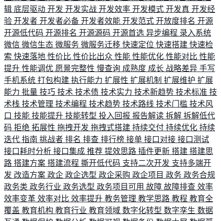
辑
底层驱动
开发
开发实战
开发效率
开发模式
开发真
开发经
验
开发者
开发者必备
开发者效能
开发范式
开放度排名
开源
开源低代码
开源排名
开源源码
开源首选
异步编程
录入系统
微信
微信生态
微服务
微服务迁移
快速定位
快速搭建
快速检
索
快速落地
性价比
性价比出众
性能
性能优化
性能对比
性能
提升
性能调优
愿景完整性
慢查询
成熟度
成长
战略差异
手写
手机系统
打包构建
执行能力
扩展性
扩展机制
扩展维护
扩展
能力
批量
技巧
技术
技术债
技术实力
技术新趋势
技术标准
技
术栈
技术管理
技术编程
技术趋势
技术路线
技术门槛
技术风
口
技能
技能提升
技能转型
投入回报
报告解读
拆解
拆解低代
码
拒绝
拓展性
拖拽开发
拖拽式搭建
持续交付
持续优化
持续
迭代
指南
挑战者
排名
排查
排行榜
接单
接口对接
接口测试
接口耗时分析
接口集成
推荐
提效思路
插件更新
搭建
搭建思
路
搭建方案
搭建流程
撕开低代码
支持二次开发
支持多端开
发
改造方案
政企
政企选型
政企采购
政企项目
政务
政务合规
政务类
政务行业
政务选型
政务项目可用
故障
故障排查
效率
效率变革
效率对比
效率提升
教务管理
教学思路
教程
教育全
覆盖
教育机构
教育行业
教育领域
数字化转型
数字孪生
数据