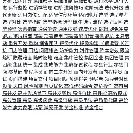
分析
边缘计算
运维成本
运维技能
运维省心
运行效率
运行状
态
运行监控
进销存管理
进阶
进阶技巧
进阶玩法
迭代升级
迭
代更新
适用岗位
适配
适配信创环境
适配能力
选型
选型参考
选型对比
选型指南
选型指标
选型标准
选型流程
选型误区
选
型预警
选购指南
通俗解读
通用技能
速度优化
逻辑
避免冲突
避坑
避坑指南
部署
部署使用
部署适配
配置
采购避坑
重复劳
动
重复开发
重构
销售团队
镜像优化
镜像构建
长期运营
长连
接
门店管理
门槛
问题排查
防护能力
附件管理
降本增效
限流
熔断
隐藏难度
随时随地
难度
集中管控
集团企业
集团管理
集
团级
集团统一
集成
集成能力
集群配置教程
零售行业
零售门
店
零基础
非程序员
面向二次开发
面向开发者
面向程序员
面
试
页面搭建
项目交付
项目团队
预测排名
领导者
领导者对比
颠覆
风口
风险规避
首页优化
高低代码融合
高危操作
高可用
高并发
高并发场景下
高并发架构
高性价比
高性能
高效模式
高效管理
高级
高级函数
高级流转
高级用法
高质量代码
高阶
能力
魔力象限
鸿蒙
鸿蒙开发
黄金标准
黄金组合