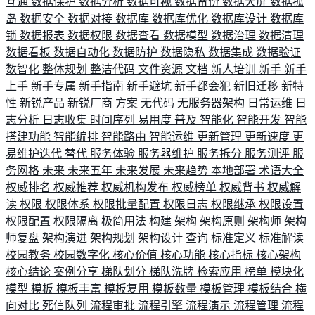
互通
数据保护
数据分析
数据可视
数据备份
数据大屏
数据孤
岛
数据安全
数据对接
数据库
数据库优化
数据库设计
数据库
锁
数据报表
数据权限
数据查看
数据模型
数据治理
数据清理
数据看板
数据自动化
数据防护
数据隐私
数据集成
数据验证
数智化
整体规划
整洁代码
文件资源
文档
新人培训
新手
新手
上手
新手专属
新手指南
新手避坑
新手都会犯
新旧迁移
新特
性
新锐产品
新锐厂商
方案
无代码
无服务器架构
日常运维
日
志分析
日志收集
时间序列
易用度
普及
智能化
智能开发
智能
搭建功能
智能编排
智能路由
智能运维
更新管理
更新速度
更
易维护迭代
替代
服务体验
服务器维护
服务拆分
服务测评
服
务网格
未来
未来五年
未来发展
未来趋势
本地部署
术语大全
权威排名
权威推荐
权威机构发布
权威榜单
权威背书
权威解
读
权限
权限体系
权限批量配置
权限日志
权限继承
权限设置
权限配置
权限隔离
极简用法
构建
架构
架构原则
架构师
架构
师复盘
架构演进
架构规划
架构设计
查询
标准定义
标准解读
校园教务
校园数字化
核心价值
核心功能
核心指标
核心架构
核心结论
案例分享
梯队划分
梯队洗牌
检索应用
榜单
模块化
模型
模板
模板丰富
模板复用
模板数量
模板管理
模板结合
横
向对比
死信队列
流程审批
流程引擎
流程演示
流程管理
流程