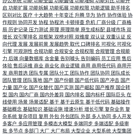
办公系统
功能
功能全面
功能最强
功能堆砌
功能对比
功能开
启
功能扩展
功能拆解
功能拓展
功能权限
功能逻辑
助手排名
区别对比
医疗
十大趋势
十年变迁
升腾
华为
协作
协作体验
协
作规则
协同开发
协程
协程池
卡顿排查
危机
厂商分级
厂商格
局
历史记录
压力测试
原理
原理简单
原生成标配
县域市场
双
增长
双引擎排名
双框架
双榜对照
双维度
双认证
双重认证
反
向代理
发展
发展前景
发展趋势
取代
口碑排名
可视化
可视化
引擎
可观测性
合规功能
合规安全
合规权限
合规管理
合规能
力
后端
向量数据库
含金量
告别噱头
告别编码
员工应用
售后
体验
售后运维
商业
商业化
商业逻辑
商用
商用低代码
商用开
发
商用首选
团队专属
团队分工
团队协作
团队协同
团队成长
团队管理
团队落地
国产
国产份额
国产低代码
国产冲击
国产
力量
国产化
国产化替代
国产实测
国产崛起
国产推荐
国企转
型
国内
国内厂商
国内外差异
国内排名
国内标杆
国际巨头
在
线使用
场景
场景适配
基于
基于云原生
基于低代码
基础操作
基础概念
基础知识
基础设施
增速分析
增长引擎
复杂业务
复
杂系统
复杂项目
复用
外包
外包团队
外部
多人协同
多人开发
多客户
多应用管理
多模态大模型
多端同步
多端适配
多级审
批
多节点
多部门
大厂
大厂布局
大型企业
大型系统
大型集团