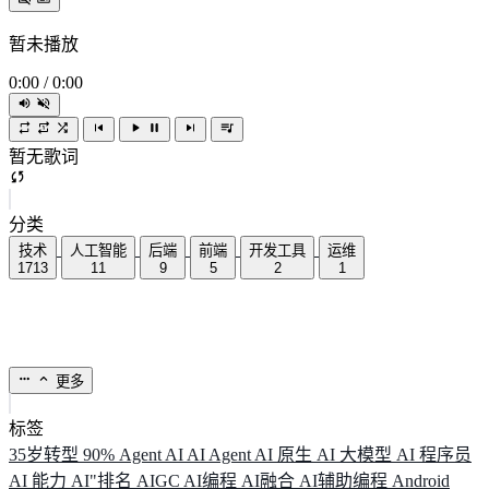
暂未播放
0:00
/
0:00
暂无歌词
分类
技术
人工智能
后端
前端
开发工具
运维
1713
11
9
5
2
1
更多
标签
35岁转型
90%
Agent
AI
AI Agent
AI 原生
AI 大模型
AI 程序员
AI 能力
AI"排名
AIGC
AI编程
AI融合
AI辅助编程
Android