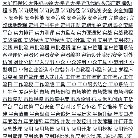
大屏可视化
大性能瓶颈
大模型
大模型低代码
头部厂商
奉劝
程序员
学习规划
学习资源
学习路径
学习路线
安全
安全加固
下
安全性
安全性能
安全策略
安全管控
安全管理
完整源码
完
整落地教程
定制
定制平台
定制开发
定期维护
定期巡检
宝藏
平台
实力排行
实力测评
实力盘点
实力硬通货
实战
实战教程
实战演练
实战经验
实施经验
实时计算
实测
实用型
实用技巧
实践
审批流
审批流程
审批逻辑
客户
客户管理
客户管理系统
客观评价
容器化
容器安全
容器编排
容错设计
密码安全
对外
访问
对比分析
导入导出
小众
小众好用
小众工具
小型团队
小
型项目
小微企业首选
小白指南
小白教程
小程序
就业
岁程序
员突围
岗位管理
嵌入式开发
工作流
工作流定
工作流异
工作
流日
工作流权
工作流版
工具
工单
工单服务结合
工单系统
工
厂生产
差距分析
市场
市场份额
市场地位
市场数据
市场洞察
市场爆发
市场规模
市场集中度
市场预测
布局
常见问题
干货
平台
平台优势
平台安全
平台对比
平台排名
平台推荐
平台搭
建
平台清单
平台盘点
平台追赶
平民玩家
平稳升级
年度口碑
年度潜力
年度趋势
年弯路
并发
并发控制
并发编程
并行开发
应急处理
应用
应用场景
应用库
应用开发
应用模板
应用管控
应用管理
应用落地
应用轻松落地
应用迭代
底层原理
底层逻