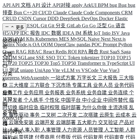
API
API 文档
API 设计
API对接
apply
ArkUI
BPM
bug
Bug
bug
排查
Bun
C++20
CI/CD
Claude
Claude Code
Components
CRM
CRUD
CSDN
Cursor
DDD
DeepSeek
DevOps
Docker
Elastic
ELK
Elysia
ESQL
Git
Git 分支
GitLab
Go
Go 泛型
Go 语言
更多
H5/APP
IDC 报告
IDC 数据
IDEA
IM 系统
IoT
Istio
ISV
Java
JNPF
JVM
K8s
Kubernetes
MES
MySQL
Naive
Next
Next.js
站点统计
Nginx
Node.js
OA
OOM
OpenClaw
pandas
POC
Prompt
Python
Qwen
RAG
RBAC
React
Redis
ROI
RPA 融合
Rust
SaaS
Saga
文章
SBOM
SGLang
SSE
SSO
TCC
Token
tokenizer
TOP10
TOP15
1741
TOP20
TOP25
TOP30
Top5
TOP50
Transformer
ts
TypeScript
UI
UI 测试
uniapp
UniApp
Vite
vLLM
vs
VSCode
Vue
Vue3
分类
vuepress
WebAssembly
一站式方案
万字长文
三大报告
三大指
6
标
三大维度
三方联合
下沉市场
专属工具
业务人员
业务代码
业务工作
业务应用
业务报表
业务系统
业务自建
业务连续
个
标签
1132
人开发者
个人练手
个性化
中国平台
中小企业
中间件替代
临
时切换
临时应急
临时权限
临时部署
为什么你做
主流选择
乱
总字数
象
事件驱动
事务
二叉树
二次开发
二次搭建
云原生
云成本
云
6,609,519
端
云端免安装
云端开发
云端部署
五大能力
交叉验证
产品对
比
人事
人事入职
人事管理
人力资源
人员管理
人工智能
人群
运行时长
解析
从零搭建
付费商用
付费版
代码
代码复用
代码审查
代码
584
天