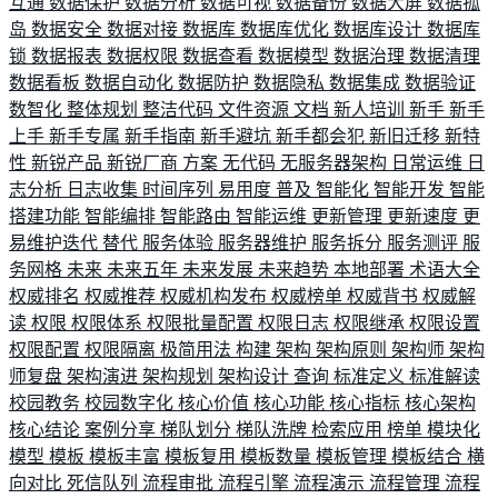
互通
数据保护
数据分析
数据可视
数据备份
数据大屏
数据孤
岛
数据安全
数据对接
数据库
数据库优化
数据库设计
数据库
锁
数据报表
数据权限
数据查看
数据模型
数据治理
数据清理
数据看板
数据自动化
数据防护
数据隐私
数据集成
数据验证
数智化
整体规划
整洁代码
文件资源
文档
新人培训
新手
新手
上手
新手专属
新手指南
新手避坑
新手都会犯
新旧迁移
新特
性
新锐产品
新锐厂商
方案
无代码
无服务器架构
日常运维
日
志分析
日志收集
时间序列
易用度
普及
智能化
智能开发
智能
搭建功能
智能编排
智能路由
智能运维
更新管理
更新速度
更
易维护迭代
替代
服务体验
服务器维护
服务拆分
服务测评
服
务网格
未来
未来五年
未来发展
未来趋势
本地部署
术语大全
权威排名
权威推荐
权威机构发布
权威榜单
权威背书
权威解
读
权限
权限体系
权限批量配置
权限日志
权限继承
权限设置
权限配置
权限隔离
极简用法
构建
架构
架构原则
架构师
架构
师复盘
架构演进
架构规划
架构设计
查询
标准定义
标准解读
校园教务
校园数字化
核心价值
核心功能
核心指标
核心架构
核心结论
案例分享
梯队划分
梯队洗牌
检索应用
榜单
模块化
模型
模板
模板丰富
模板复用
模板数量
模板管理
模板结合
横
向对比
死信队列
流程审批
流程引擎
流程演示
流程管理
流程