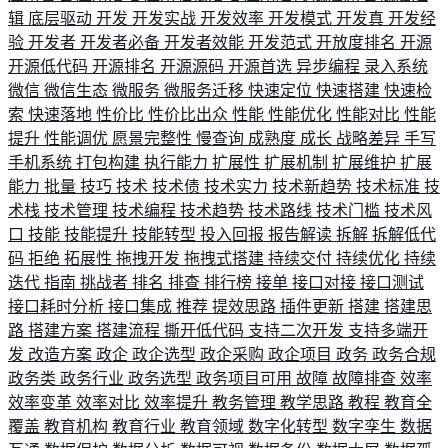
辑
底层驱动
开发
开发实战
开发效率
开发模式
开发真
开发经
验
开发者
开发者必备
开发者效能
开发范式
开放度排名
开源
开源低代码
开源排名
开源源码
开源首选
异步编程
录入系统
微信
微信生态
微服务
微服务迁移
快速定位
快速搭建
快速检
索
快速落地
性价比
性价比出众
性能
性能优化
性能对比
性能
提升
性能调优
愿景完整性
慢查询
成熟度
成长
战略差异
手写
手机系统
打包构建
执行能力
扩展性
扩展机制
扩展维护
扩展
能力
批量
技巧
技术
技术债
技术实力
技术新趋势
技术标准
技
术栈
技术管理
技术编程
技术趋势
技术路线
技术门槛
技术风
口
技能
技能提升
技能转型
投入回报
报告解读
拆解
拆解低代
码
拒绝
拓展性
拖拽开发
拖拽式搭建
持续交付
持续优化
持续
迭代
指南
挑战者
排名
排查
排行榜
接单
接口对接
接口测试
接口耗时分析
接口集成
推荐
提效思路
插件更新
搭建
搭建思
路
搭建方案
搭建流程
撕开低代码
支持二次开发
支持多端开
发
改造方案
政企
政企选型
政企采购
政企项目
政务
政务合规
政务类
政务行业
政务选型
政务项目可用
故障
故障排查
效率
效率变革
效率对比
效率提升
教务管理
教学思路
教程
教育全
覆盖
教育机构
教育行业
教育领域
数字化转型
数字孪生
数据