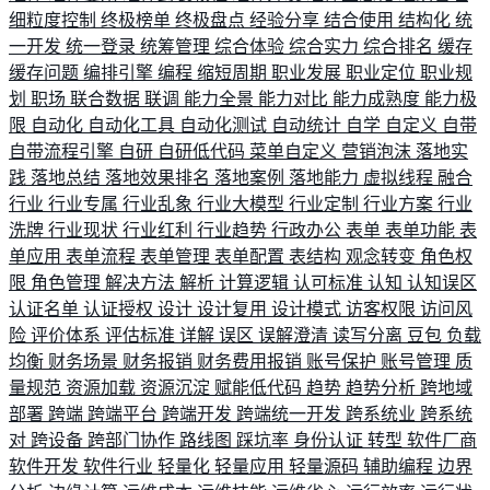
细粒度控制
终极榜单
终极盘点
经验分享
结合使用
结构化
统
一开发
统一登录
统筹管理
综合体验
综合实力
综合排名
缓存
缓存问题
编排引擎
编程
缩短周期
职业发展
职业定位
职业规
划
职场
联合数据
联调
能力全景
能力对比
能力成熟度
能力极
限
自动化
自动化工具
自动化测试
自动统计
自学
自定义
自带
自带流程引擎
自研
自研低代码
菜单自定义
营销泡沫
落地实
践
落地总结
落地效果排名
落地案例
落地能力
虚拟线程
融合
行业
行业专属
行业乱象
行业大模型
行业定制
行业方案
行业
洗牌
行业现状
行业红利
行业趋势
行政办公
表单
表单功能
表
单应用
表单流程
表单管理
表单配置
表结构
观念转变
角色权
限
角色管理
解决方法
解析
计算逻辑
认可标准
认知
认知误区
认证名单
认证授权
设计
设计复用
设计模式
访客权限
访问风
险
评价体系
评估标准
详解
误区
误解澄清
读写分离
豆包
负载
均衡
财务场景
财务报销
财务费用报销
账号保护
账号管理
质
量规范
资源加载
资源沉淀
赋能低代码
趋势
趋势分析
跨地域
部署
跨端
跨端平台
跨端开发
跨端统一开发
跨系统业
跨系统
对
跨设备
跨部门协作
路线图
踩坑率
身份认证
转型
软件厂商
软件开发
软件行业
轻量化
轻量应用
轻量源码
辅助编程
边界