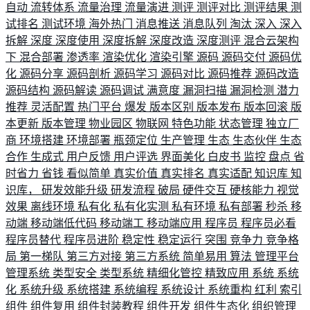
自动
流转体系
流量治理
流量演进
测评
测评对比
测评结果
测
试排名
测试环境
海外热门
消息推送
消息队列
淘汰
深入
深入
拆解
深度
深度使用
深度拆解
深度改造
深度测评
混合云架构
下
混合部署
渗透率
渲染优化
渲染引擎
源码
源码交付
源码优
化
源码分享
源码剖析
源码学习
源码对比
源码推荐
源码改造
源码结构
源码解读
源码调试
满意度
漏洞扫描
漏洞检测
潜力
推荐
灵活配置
热门平台
爆发
版本区别
版本发布
版本回滚
版
本更新
版本管理
物业园区
物联网
特色功能
状态管理
独立厂
商
环境搭建
环境部署
瓶颈定位
生产管理
生态
生态伙伴
生态
合作
生成式
用户反馈
用户评选
界面美化
白皮书
监控
盘点
省
时省力
省钱
看似简单
真实价值
真实排名
真实适配
知识库
知
识库，
研发效能升级
研发流程
破局
硬件交互
硬核能力
视觉
效果
离线环境
私有化
私有化实测
私有环境
私有部署
秒杀
移
动端
移动端低代码
移动端工
移动端应用
程序员
程序员必看
程序员替代
程序员进阶
稳定性
稳定运行
突围
竞争力
竞争格
局
第一梯队
第三方对接
第三方系统
简单易用
算法
管理平台
管理系统
类型安全
类型系统
精细化管控
精致应用
系统
系统
化
系统升级
系统搭建
系统编程
系统设计
系统重构
红利
索引
组件
组件复用
组件封装教程
组件开发
组件生态化
组织管理