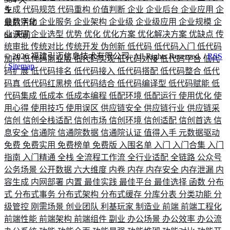
生成
代码规范
代码重构
价值判断
企业
企业后台
企业应用
企
业数字化
企业服务
企业架构
企业级
企业级应用
企业规模
企
最后活动
业调研
企业选型
优势
优化
优化方案
优化解决方案
优缺点
传
64
天前
统审批
传统对比
传统开发
伪创新
低代码
低代码入门
低代码
©
2026
福建引迈信息技术有限公司. All Rights Reserved. /
RSS
加持
低代码商业版
低代码实现
低代码对接
低代码平台
低代
/
Sitemap
码扩展
低代码排名
低代码接入
低代码搭配
低代码整合
低代
码真
低代码红黑榜
低代码结合
低代码编译型
低代码赋能
低
代码集成
低成本
低成本编程
低配环境
低配运行
使用优化
使
用心得
使用技巧
使用误区
供应链安全
供应链行业
供应链采
信创
信创全栈适配
信创市场
信创环境
信创适配
信创首选
信
息安全
信通院
信通院数据
信通院认证
值得入手
元数据驱动
免费
免费实用
免费榜单
免费版
入围名单
入门
入门合集
入门
指南
入门精通
全栈
全流程工作流
全行业适配
全链路
公众号
公务场景
公开数据
六大维度
内卷
内存
内存安全
内存泄漏
内
容生成
内网部署
内置
最佳实践
最佳平台
最佳选择
函数
分布
式
分布式事务
分布式架构
分布式缓存
分库分表
分类功能
分
级管控
刚需场景
创业团队
利基玩家
制造业
前端
前端工程化
前端性能
前端架构
前端组件
副业
办公场景
办公效率
办公流