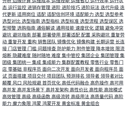
分析
边缘计算
运维成本
运维技能
运维省心
运行效率
运行状
态
运行监控
进销存管理
进阶
进阶技巧
进阶玩法
迭代升级
迭
代更新
适用岗位
适配
适配信创环境
适配能力
选型
选型参考
选型对比
选型指南
选型指标
选型标准
选型流程
选型误区
选
型预警
选购指南
通俗解读
通用技能
速度优化
逻辑
避免冲突
避坑
避坑指南
部署
部署使用
部署适配
配置
采购避坑
重复劳
动
重复开发
重构
销售团队
镜像优化
镜像构建
长期运营
长连
接
门店管理
门槛
问题排查
防护能力
附件管理
降本增效
限流
熔断
隐藏难度
随时随地
难度
集中管控
集团企业
集团管理
集
团级
集团统一
集成
集成能力
集群配置教程
零售行业
零售门
店
零基础
非程序员
面向二次开发
面向开发者
面向程序员
面
试
页面搭建
项目交付
项目团队
预测排名
领导者
领导者对比
颠覆
风口
风险规避
首页优化
高低代码融合
高危操作
高可用
高并发
高并发场景下
高并发架构
高性价比
高性能
高效模式
高效管理
高级
高级函数
高级流转
高级用法
高质量代码
高阶
能力
魔力象限
鸿蒙
鸿蒙开发
黄金标准
黄金组合