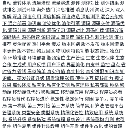
自动
流转体系
流量治理
流量演进
测评
测评对比
测评结果
测
试排名
测试环境
海外热门
消息推送
消息队列
淘汰
深入
深入
拆解
深度
深度使用
深度拆解
深度改造
深度测评
混合云架构
下
混合部署
渗透率
渲染优化
渲染引擎
源码
源码交付
源码优
化
源码分享
源码剖析
源码学习
源码对比
源码推荐
源码改造
源码结构
源码解读
源码调试
满意度
漏洞扫描
漏洞检测
潜力
推荐
灵活配置
热门平台
爆发
版本区别
版本发布
版本回滚
版
本更新
版本管理
物业园区
物联网
特色功能
状态管理
独立厂
商
环境搭建
环境部署
瓶颈定位
生产管理
生态
生态伙伴
生态
合作
生成式
用户反馈
用户评选
界面美化
白皮书
监控
盘点
省
时省力
省钱
看似简单
真实价值
真实排名
真实适配
知识库
知
识库，
研发效能升级
研发流程
破局
硬件交互
硬核能力
视觉
效果
离线环境
私有化
私有化实测
私有环境
私有部署
秒杀
移
动端
移动端低代码
移动端工
移动端应用
程序员
程序员必看
程序员替代
程序员进阶
稳定性
稳定运行
突围
竞争力
竞争格
局
第一梯队
第三方对接
第三方系统
简单易用
算法
管理平台
管理系统
类型安全
类型系统
精细化管控
精致应用
系统
系统
化
系统升级
系统搭建
系统编程
系统设计
系统重构
红利
索引
组件
组件复用
组件封装教程
组件开发
组件生态化
组织管理