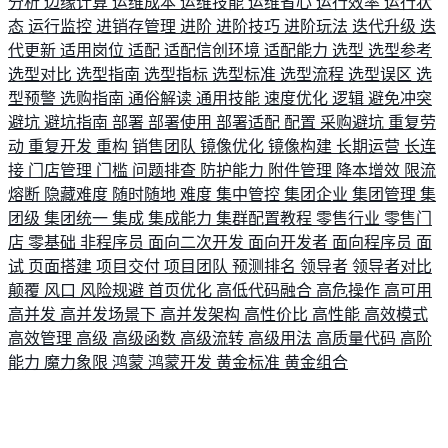
分析
边缘计算
运维成本
运维技能
运维省心
运行效率
运行状
态
运行监控
进销存管理
进阶
进阶技巧
进阶玩法
迭代升级
迭
代更新
适用岗位
适配
适配信创环境
适配能力
选型
选型参考
选型对比
选型指南
选型指标
选型标准
选型流程
选型误区
选
型预警
选购指南
通俗解读
通用技能
速度优化
逻辑
避免冲突
避坑
避坑指南
部署
部署使用
部署适配
配置
采购避坑
重复劳
动
重复开发
重构
销售团队
镜像优化
镜像构建
长期运营
长连
接
门店管理
门槛
问题排查
防护能力
附件管理
降本增效
限流
熔断
隐藏难度
随时随地
难度
集中管控
集团企业
集团管理
集
团级
集团统一
集成
集成能力
集群配置教程
零售行业
零售门
店
零基础
非程序员
面向二次开发
面向开发者
面向程序员
面
试
页面搭建
项目交付
项目团队
预测排名
领导者
领导者对比
颠覆
风口
风险规避
首页优化
高低代码融合
高危操作
高可用
高并发
高并发场景下
高并发架构
高性价比
高性能
高效模式
高效管理
高级
高级函数
高级流转
高级用法
高质量代码
高阶
能力
魔力象限
鸿蒙
鸿蒙开发
黄金标准
黄金组合