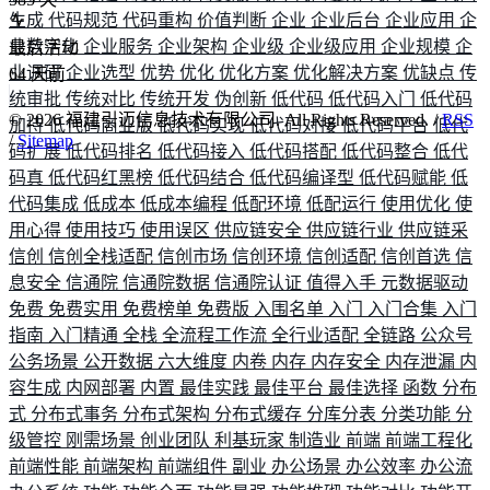
生成
代码规范
代码重构
价值判断
企业
企业后台
企业应用
企
业数字化
企业服务
企业架构
企业级
企业级应用
企业规模
企
最后活动
业调研
企业选型
优势
优化
优化方案
优化解决方案
优缺点
传
64
天前
统审批
传统对比
传统开发
伪创新
低代码
低代码入门
低代码
©
2026
福建引迈信息技术有限公司. All Rights Reserved. /
RSS
加持
低代码商业版
低代码实现
低代码对接
低代码平台
低代
/
Sitemap
码扩展
低代码排名
低代码接入
低代码搭配
低代码整合
低代
码真
低代码红黑榜
低代码结合
低代码编译型
低代码赋能
低
代码集成
低成本
低成本编程
低配环境
低配运行
使用优化
使
用心得
使用技巧
使用误区
供应链安全
供应链行业
供应链采
信创
信创全栈适配
信创市场
信创环境
信创适配
信创首选
信
息安全
信通院
信通院数据
信通院认证
值得入手
元数据驱动
免费
免费实用
免费榜单
免费版
入围名单
入门
入门合集
入门
指南
入门精通
全栈
全流程工作流
全行业适配
全链路
公众号
公务场景
公开数据
六大维度
内卷
内存
内存安全
内存泄漏
内
容生成
内网部署
内置
最佳实践
最佳平台
最佳选择
函数
分布
式
分布式事务
分布式架构
分布式缓存
分库分表
分类功能
分
级管控
刚需场景
创业团队
利基玩家
制造业
前端
前端工程化
前端性能
前端架构
前端组件
副业
办公场景
办公效率
办公流