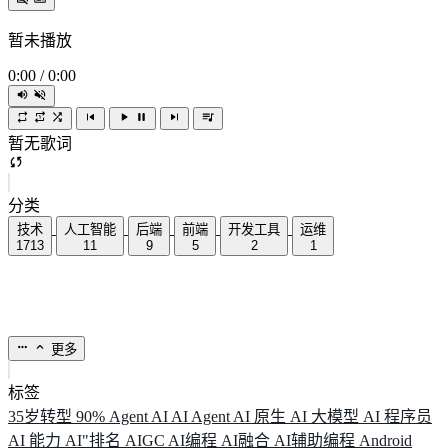
暂未播放
0:00
/
0:00
暂无歌词
分类
技术
人工智能
后端
前端
开发工具
运维
1713
11
9
5
2
1
更多
标签
35岁转型
90%
Agent
AI
AI Agent
AI 原生
AI 大模型
AI 程序员
AI 能力
AI"排名
AIGC
AI编程
AI融合
AI辅助编程
Android