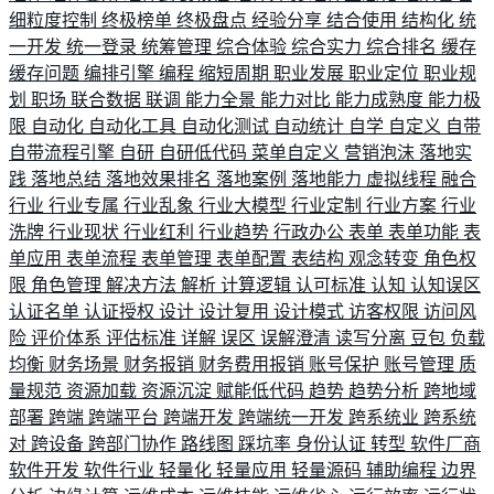
细粒度控制
终极榜单
终极盘点
经验分享
结合使用
结构化
统
一开发
统一登录
统筹管理
综合体验
综合实力
综合排名
缓存
缓存问题
编排引擎
编程
缩短周期
职业发展
职业定位
职业规
划
职场
联合数据
联调
能力全景
能力对比
能力成熟度
能力极
限
自动化
自动化工具
自动化测试
自动统计
自学
自定义
自带
自带流程引擎
自研
自研低代码
菜单自定义
营销泡沫
落地实
践
落地总结
落地效果排名
落地案例
落地能力
虚拟线程
融合
行业
行业专属
行业乱象
行业大模型
行业定制
行业方案
行业
洗牌
行业现状
行业红利
行业趋势
行政办公
表单
表单功能
表
单应用
表单流程
表单管理
表单配置
表结构
观念转变
角色权
限
角色管理
解决方法
解析
计算逻辑
认可标准
认知
认知误区
认证名单
认证授权
设计
设计复用
设计模式
访客权限
访问风
险
评价体系
评估标准
详解
误区
误解澄清
读写分离
豆包
负载
均衡
财务场景
财务报销
财务费用报销
账号保护
账号管理
质
量规范
资源加载
资源沉淀
赋能低代码
趋势
趋势分析
跨地域
部署
跨端
跨端平台
跨端开发
跨端统一开发
跨系统业
跨系统
对
跨设备
跨部门协作
路线图
踩坑率
身份认证
转型
软件厂商
软件开发
软件行业
轻量化
轻量应用
轻量源码
辅助编程
边界