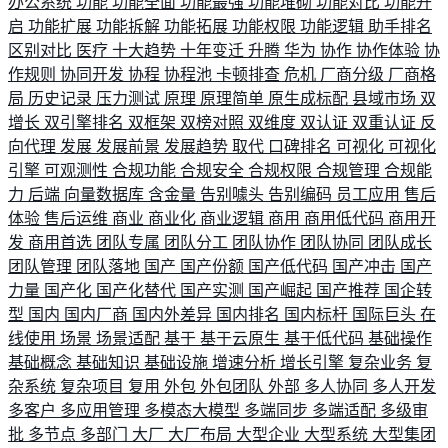
办公系统
功能
功能全面
功能最强
功能堆砌
功能对比
功能开
启
功能扩展
功能拆解
功能拓展
功能权限
功能逻辑
助手排名
区别对比
医疗
十大趋势
十年变迁
升腾
华为
协作
协作体验
协
作规则
协同开发
协程
协程池
卡顿排查
危机
厂商分级
厂商格
局
历史记录
压力测试
原理
原理简单
原生成标配
县域市场
双
增长
双引擎排名
双框架
双榜对照
双维度
双认证
双重认证
反
向代理
发展
发展前景
发展趋势
取代
口碑排名
可视化
可视化
引擎
可观测性
合规功能
合规安全
合规权限
合规管理
合规能
力
后端
向量数据库
含金量
告别噱头
告别编码
员工应用
售后
体验
售后运维
商业
商业化
商业逻辑
商用
商用低代码
商用开
发
商用首选
团队专属
团队分工
团队协作
团队协同
团队成长
团队管理
团队落地
国产
国产份额
国产低代码
国产冲击
国产
力量
国产化
国产化替代
国产实测
国产崛起
国产推荐
国企转
型
国内
国内厂商
国内外差异
国内排名
国内标杆
国际巨头
在
线使用
场景
场景适配
基于
基于云原生
基于低代码
基础操作
基础概念
基础知识
基础设施
增速分析
增长引擎
复杂业务
复
杂系统
复杂项目
复用
外包
外包团队
外部
多人协同
多人开发
多客户
多应用管理
多模态大模型
多端同步
多端适配
多级审
批
多节点
多部门
大厂
大厂布局
大型企业
大型系统
大型集团