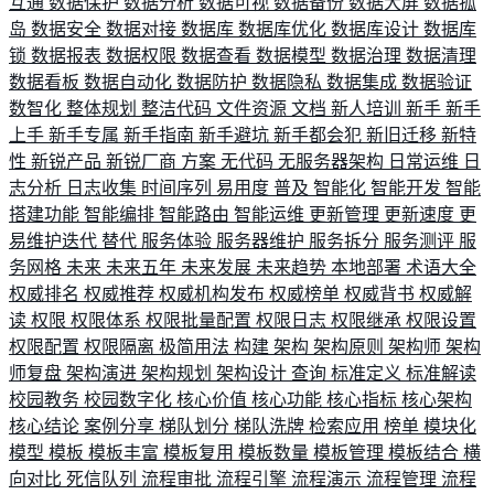
互通
数据保护
数据分析
数据可视
数据备份
数据大屏
数据孤
岛
数据安全
数据对接
数据库
数据库优化
数据库设计
数据库
锁
数据报表
数据权限
数据查看
数据模型
数据治理
数据清理
数据看板
数据自动化
数据防护
数据隐私
数据集成
数据验证
数智化
整体规划
整洁代码
文件资源
文档
新人培训
新手
新手
上手
新手专属
新手指南
新手避坑
新手都会犯
新旧迁移
新特
性
新锐产品
新锐厂商
方案
无代码
无服务器架构
日常运维
日
志分析
日志收集
时间序列
易用度
普及
智能化
智能开发
智能
搭建功能
智能编排
智能路由
智能运维
更新管理
更新速度
更
易维护迭代
替代
服务体验
服务器维护
服务拆分
服务测评
服
务网格
未来
未来五年
未来发展
未来趋势
本地部署
术语大全
权威排名
权威推荐
权威机构发布
权威榜单
权威背书
权威解
读
权限
权限体系
权限批量配置
权限日志
权限继承
权限设置
权限配置
权限隔离
极简用法
构建
架构
架构原则
架构师
架构
师复盘
架构演进
架构规划
架构设计
查询
标准定义
标准解读
校园教务
校园数字化
核心价值
核心功能
核心指标
核心架构
核心结论
案例分享
梯队划分
梯队洗牌
检索应用
榜单
模块化
模型
模板
模板丰富
模板复用
模板数量
模板管理
模板结合
横
向对比
死信队列
流程审批
流程引擎
流程演示
流程管理
流程