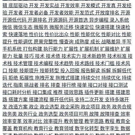
辑
底层驱动
开发
开发实战
开发效率
开发模式
开发真
开发经
验
开发者
开发者必备
开发者效能
开发范式
开放度排名
开源
开源低代码
开源排名
开源源码
开源首选
异步编程
录入系统
微信
微信生态
微服务
微服务迁移
快速定位
快速搭建
快速检
索
快速落地
性价比
性价比出众
性能
性能优化
性能对比
性能
提升
性能调优
愿景完整性
慢查询
成熟度
成长
战略差异
手写
手机系统
打包构建
执行能力
扩展性
扩展机制
扩展维护
扩展
能力
批量
技巧
技术
技术债
技术实力
技术新趋势
技术标准
技
术栈
技术管理
技术编程
技术趋势
技术路线
技术门槛
技术风
口
技能
技能提升
技能转型
投入回报
报告解读
拆解
拆解低代
码
拒绝
拓展性
拖拽开发
拖拽式搭建
持续交付
持续优化
持续
迭代
指南
挑战者
排名
排查
排行榜
接单
接口对接
接口测试
接口耗时分析
接口集成
推荐
提效思路
插件更新
搭建
搭建思
路
搭建方案
搭建流程
撕开低代码
支持二次开发
支持多端开
发
改造方案
政企
政企选型
政企采购
政企项目
政务
政务合规
政务类
政务行业
政务选型
政务项目可用
故障
故障排查
效率
效率变革
效率对比
效率提升
教务管理
教学思路
教程
教育全
覆盖
教育机构
教育行业
教育领域
数字化转型
数字孪生
数据