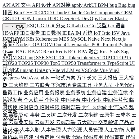
API
API 文档
API 设计
API对接
apply
ArkUI
BPM
bug
Bug
bug
排查
Bun
C++20
CI/CD
Claude
Claude Code
Components
CRM
CRUD
CSDN
Cursor
DDD
DeepSeek
DevOps
Docker
Elastic
ELK
Elysia
ESQL
Git
Git 分支
GitLab
Go
Go 泛型
Go 语言
更多
H5/APP
IDC 报告
IDC 数据
IDEA
IM 系统
IoT
Istio
ISV
Java
JNPF
JVM
K8s
Kubernetes
MES
MySQL
Naive
Next
Next.js
站点统计
Nginx
Node.js
OA
OOM
OpenClaw
pandas
POC
Prompt
Python
Qwen
RAG
RBAC
React
Redis
ROI
RPA 融合
Rust
SaaS
Saga
文章
SBOM
SGLang
SSE
SSO
TCC
Token
tokenizer
TOP10
TOP15
1741
TOP20
TOP25
TOP30
Top5
TOP50
Transformer
ts
TypeScript
UI
UI 测试
uniapp
UniApp
Vite
vLLM
vs
VSCode
Vue
Vue3
分类
vuepress
WebAssembly
一站式方案
万字长文
三大报告
三大指
6
标
三大维度
三方联合
下沉市场
专属工具
业务人员
业务代码
业务工作
业务应用
业务报表
业务系统
业务自建
业务连续
个
标签
1132
人开发者
个人练手
个性化
中国平台
中小企业
中间件替代
临
时切换
临时应急
临时权限
临时部署
为什么你做
主流选择
乱
总字数
象
事件驱动
事务
二叉树
二次开发
二次搭建
云原生
云成本
云
6,609,519
端
云端免安装
云端开发
云端部署
五大能力
交叉验证
产品对
比
人事
人事入职
人事管理
人力资源
人员管理
人工智能
人群
运行时长
解析
从零搭建
付费商用
付费版
代码
代码复用
代码审查
代码
585
天