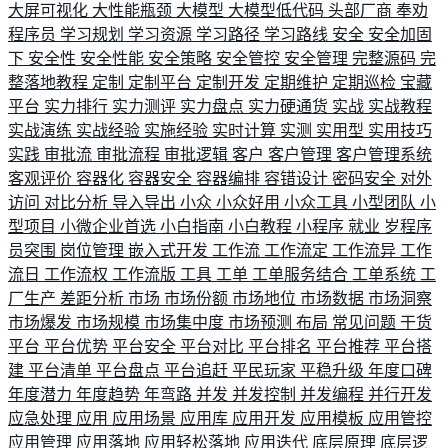
大屏可视化
大性能瓶颈
大模型
大模型低代码
头部厂商
奉劝
程序员
学习规划
学习资源
学习路径
学习路线
安全
安全加固
下
安全性
安全性能
安全策略
安全管控
安全管理
完整源码
完
整落地教程
定制
定制平台
定制开发
定期维护
定期巡检
宝藏
平台
实力排行
实力测评
实力盘点
实力硬通货
实战
实战教程
实战演练
实战经验
实施经验
实时计算
实测
实用型
实用技巧
实践
审批流
审批流程
审批逻辑
客户
客户管理
客户管理系统
客观评价
容器化
容器安全
容器编排
容错设计
密码安全
对外
访问
对比分析
导入导出
小众
小众好用
小众工具
小型团队
小
型项目
小微企业首选
小白指南
小白教程
小程序
就业
岁程序
员突围
岗位管理
嵌入式开发
工作流
工作流定
工作流异
工作
流日
工作流权
工作流版
工具
工单
工单服务结合
工单系统
工
厂生产
差距分析
市场
市场份额
市场地位
市场数据
市场洞察
市场爆发
市场规模
市场集中度
市场预测
布局
常见问题
干货
平台
平台优势
平台安全
平台对比
平台排名
平台推荐
平台搭
建
平台清单
平台盘点
平台追赶
平民玩家
平稳升级
年度口碑
年度潜力
年度趋势
年弯路
并发
并发控制
并发编程
并行开发
应急处理
应用
应用场景
应用库
应用开发
应用模板
应用管控
应用管理
应用落地
应用轻松落地
应用迭代
底层原理
底层逻