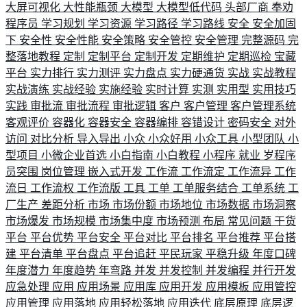
大屏可视化
大性能瓶颈
大模型
大模型低代码
头部厂商
奉劝
程序员
学习规划
学习资源
学习路径
学习路线
安全
安全加固
下
安全性
安全性能
安全策略
安全管控
安全管理
完整源码
完
整落地教程
定制
定制平台
定制开发
定期维护
定期巡检
宝藏
平台
实力排行
实力测评
实力盘点
实力硬通货
实战
实战教程
实战演练
实战经验
实施经验
实时计算
实测
实用型
实用技巧
实践
审批流
审批流程
审批逻辑
客户
客户管理
客户管理系统
客观评价
容器化
容器安全
容器编排
容错设计
密码安全
对外
访问
对比分析
导入导出
小众
小众好用
小众工具
小型团队
小
型项目
小微企业首选
小白指南
小白教程
小程序
就业
岁程序
员突围
岗位管理
嵌入式开发
工作流
工作流定
工作流异
工作
流日
工作流权
工作流版
工具
工单
工单服务结合
工单系统
工
厂生产
差距分析
市场
市场份额
市场地位
市场数据
市场洞察
市场爆发
市场规模
市场集中度
市场预测
布局
常见问题
干货
平台
平台优势
平台安全
平台对比
平台排名
平台推荐
平台搭
建
平台清单
平台盘点
平台追赶
平民玩家
平稳升级
年度口碑
年度潜力
年度趋势
年弯路
并发
并发控制
并发编程
并行开发
应急处理
应用
应用场景
应用库
应用开发
应用模板
应用管控
应用管理
应用落地
应用轻松落地
应用迭代
底层原理
底层逻