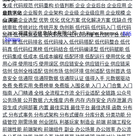
生成
代码规范
代码重构
价值判断
企业
企业后台
企业应用
企
业数字化
企业服务
企业架构
企业级
企业级应用
企业规模
企
最后活动
业调研
企业选型
优势
优化
优化方案
优化解决方案
优缺点
传
64
天前
统审批
传统对比
传统开发
伪创新
低代码
低代码入门
低代码
©
2026
福建引迈信息技术有限公司. All Rights Reserved. /
RSS
加持
低代码商业版
低代码实现
低代码对接
低代码平台
低代
/
Sitemap
码扩展
低代码排名
低代码接入
低代码搭配
低代码整合
低代
码真
低代码红黑榜
低代码结合
低代码编译型
低代码赋能
低
代码集成
低成本
低成本编程
低配环境
低配运行
使用优化
使
用心得
使用技巧
使用误区
供应链安全
供应链行业
供应链采
信创
信创全栈适配
信创市场
信创环境
信创适配
信创首选
信
息安全
信通院
信通院数据
信通院认证
值得入手
元数据驱动
免费
免费实用
免费榜单
免费版
入围名单
入门
入门合集
入门
指南
入门精通
全栈
全流程工作流
全行业适配
全链路
公众号
公务场景
公开数据
六大维度
内卷
内存
内存安全
内存泄漏
内
容生成
内网部署
内置
最佳实践
最佳平台
最佳选择
函数
分布
式
分布式事务
分布式架构
分布式缓存
分库分表
分类功能
分
级管控
刚需场景
创业团队
利基玩家
制造业
前端
前端工程化
前端性能
前端架构
前端组件
副业
办公场景
办公效率
办公流