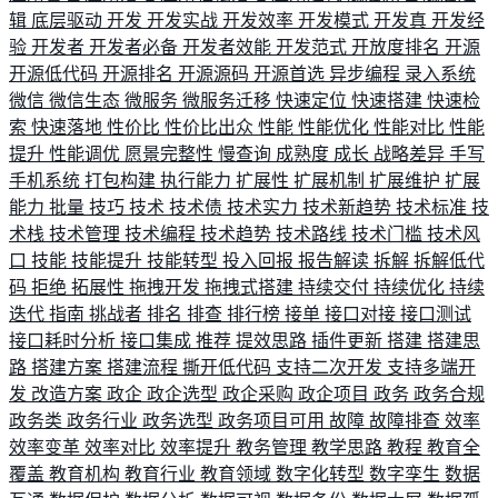
辑
底层驱动
开发
开发实战
开发效率
开发模式
开发真
开发经
验
开发者
开发者必备
开发者效能
开发范式
开放度排名
开源
开源低代码
开源排名
开源源码
开源首选
异步编程
录入系统
微信
微信生态
微服务
微服务迁移
快速定位
快速搭建
快速检
索
快速落地
性价比
性价比出众
性能
性能优化
性能对比
性能
提升
性能调优
愿景完整性
慢查询
成熟度
成长
战略差异
手写
手机系统
打包构建
执行能力
扩展性
扩展机制
扩展维护
扩展
能力
批量
技巧
技术
技术债
技术实力
技术新趋势
技术标准
技
术栈
技术管理
技术编程
技术趋势
技术路线
技术门槛
技术风
口
技能
技能提升
技能转型
投入回报
报告解读
拆解
拆解低代
码
拒绝
拓展性
拖拽开发
拖拽式搭建
持续交付
持续优化
持续
迭代
指南
挑战者
排名
排查
排行榜
接单
接口对接
接口测试
接口耗时分析
接口集成
推荐
提效思路
插件更新
搭建
搭建思
路
搭建方案
搭建流程
撕开低代码
支持二次开发
支持多端开
发
改造方案
政企
政企选型
政企采购
政企项目
政务
政务合规
政务类
政务行业
政务选型
政务项目可用
故障
故障排查
效率
效率变革
效率对比
效率提升
教务管理
教学思路
教程
教育全
覆盖
教育机构
教育行业
教育领域
数字化转型
数字孪生
数据