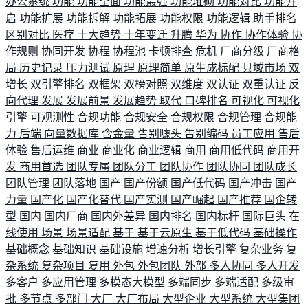
办公系统
功能
功能全面
功能最强
功能堆砌
功能对比
功能开
启
功能扩展
功能拆解
功能拓展
功能权限
功能逻辑
助手排名
区别对比
医疗
十大趋势
十年变迁
升腾
华为
协作
协作体验
协
作规则
协同开发
协程
协程池
卡顿排查
危机
厂商分级
厂商格
局
历史记录
压力测试
原理
原理简单
原生成标配
县域市场
双
增长
双引擎排名
双框架
双榜对照
双维度
双认证
双重认证
反
向代理
发展
发展前景
发展趋势
取代
口碑排名
可视化
可视化
引擎
可观测性
合规功能
合规安全
合规权限
合规管理
合规能
力
后端
向量数据库
含金量
告别噱头
告别编码
员工应用
售后
体验
售后运维
商业
商业化
商业逻辑
商用
商用低代码
商用开
发
商用首选
团队专属
团队分工
团队协作
团队协同
团队成长
团队管理
团队落地
国产
国产份额
国产低代码
国产冲击
国产
力量
国产化
国产化替代
国产实测
国产崛起
国产推荐
国企转
型
国内
国内厂商
国内外差异
国内排名
国内标杆
国际巨头
在
线使用
场景
场景适配
基于
基于云原生
基于低代码
基础操作
基础概念
基础知识
基础设施
增速分析
增长引擎
复杂业务
复
杂系统
复杂项目
复用
外包
外包团队
外部
多人协同
多人开发
多客户
多应用管理
多模态大模型
多端同步
多端适配
多级审
批
多节点
多部门
大厂
大厂布局
大型企业
大型系统
大型集团