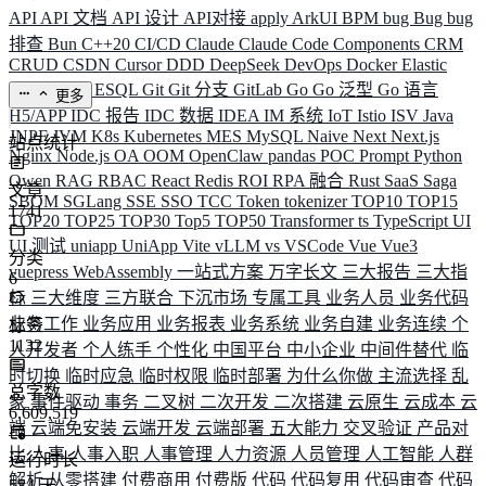
API
API 文档
API 设计
API对接
apply
ArkUI
BPM
bug
Bug
bug
排查
Bun
C++20
CI/CD
Claude
Claude Code
Components
CRM
CRUD
CSDN
Cursor
DDD
DeepSeek
DevOps
Docker
Elastic
ELK
Elysia
ESQL
Git
Git 分支
GitLab
Go
Go 泛型
Go 语言
更多
H5/APP
IDC 报告
IDC 数据
IDEA
IM 系统
IoT
Istio
ISV
Java
JNPF
JVM
K8s
Kubernetes
MES
MySQL
Naive
Next
Next.js
站点统计
Nginx
Node.js
OA
OOM
OpenClaw
pandas
POC
Prompt
Python
Qwen
RAG
RBAC
React
Redis
ROI
RPA 融合
Rust
SaaS
Saga
文章
SBOM
SGLang
SSE
SSO
TCC
Token
tokenizer
TOP10
TOP15
1741
TOP20
TOP25
TOP30
Top5
TOP50
Transformer
ts
TypeScript
UI
UI 测试
uniapp
UniApp
Vite
vLLM
vs
VSCode
Vue
Vue3
分类
vuepress
WebAssembly
一站式方案
万字长文
三大报告
三大指
6
标
三大维度
三方联合
下沉市场
专属工具
业务人员
业务代码
业务工作
业务应用
业务报表
业务系统
业务自建
业务连续
个
标签
1132
人开发者
个人练手
个性化
中国平台
中小企业
中间件替代
临
时切换
临时应急
临时权限
临时部署
为什么你做
主流选择
乱
总字数
象
事件驱动
事务
二叉树
二次开发
二次搭建
云原生
云成本
云
6,609,519
端
云端免安装
云端开发
云端部署
五大能力
交叉验证
产品对
比
人事
人事入职
人事管理
人力资源
人员管理
人工智能
人群
运行时长
解析
从零搭建
付费商用
付费版
代码
代码复用
代码审查
代码
584
天