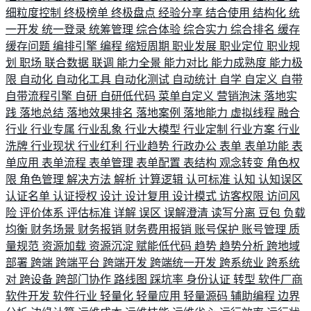
细粒度控制
终极榜单
终极盘点
经验分享
结合使用
结构化
统
一开发
统一登录
统筹管理
综合体验
综合实力
综合排名
缓存
缓存问题
编排引擎
编程
缩短周期
职业发展
职业定位
职业规
划
职场
联合数据
联调
能力全景
能力对比
能力成熟度
能力极
限
自动化
自动化工具
自动化测试
自动统计
自学
自定义
自带
自带流程引擎
自研
自研低代码
菜单自定义
营销泡沫
落地实
践
落地总结
落地效果排名
落地案例
落地能力
虚拟线程
融合
行业
行业专属
行业乱象
行业大模型
行业定制
行业方案
行业
洗牌
行业现状
行业红利
行业趋势
行政办公
表单
表单功能
表
单应用
表单流程
表单管理
表单配置
表结构
观念转变
角色权
限
角色管理
解决方法
解析
计算逻辑
认可标准
认知
认知误区
认证名单
认证授权
设计
设计复用
设计模式
访客权限
访问风
险
评价体系
评估标准
详解
误区
误解澄清
读写分离
豆包
负载
均衡
财务场景
财务报销
财务费用报销
账号保护
账号管理
质
量规范
资源加载
资源沉淀
赋能低代码
趋势
趋势分析
跨地域
部署
跨端
跨端平台
跨端开发
跨端统一开发
跨系统业
跨系统
对
跨设备
跨部门协作
路线图
踩坑率
身份认证
转型
软件厂商
软件开发
软件行业
轻量化
轻量应用
轻量源码
辅助编程
边界