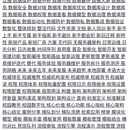
互通
数据保护
数据分析
数据可视
数据备份
数据大屏
数据孤
岛
数据安全
数据对接
数据库
数据库优化
数据库设计
数据库
锁
数据报表
数据权限
数据查看
数据模型
数据治理
数据清理
数据看板
数据自动化
数据防护
数据隐私
数据集成
数据验证
数智化
整体规划
整洁代码
文件资源
文档
新人培训
新手
新手
上手
新手专属
新手指南
新手避坑
新手都会犯
新旧迁移
新特
性
新锐产品
新锐厂商
方案
无代码
无服务器架构
日常运维
日
志分析
日志收集
时间序列
易用度
普及
智能化
智能开发
智能
搭建功能
智能编排
智能路由
智能运维
更新管理
更新速度
更
易维护迭代
替代
服务体验
服务器维护
服务拆分
服务测评
服
务网格
未来
未来五年
未来发展
未来趋势
本地部署
术语大全
权威排名
权威推荐
权威机构发布
权威榜单
权威背书
权威解
读
权限
权限体系
权限批量配置
权限日志
权限继承
权限设置
权限配置
权限隔离
极简用法
构建
架构
架构原则
架构师
架构
师复盘
架构演进
架构规划
架构设计
查询
标准定义
标准解读
校园教务
校园数字化
核心价值
核心功能
核心指标
核心架构
核心结论
案例分享
梯队划分
梯队洗牌
检索应用
榜单
模块化
模型
模板
模板丰富
模板复用
模板数量
模板管理
模板结合
横
向对比
死信队列
流程审批
流程引擎
流程演示
流程管理
流程