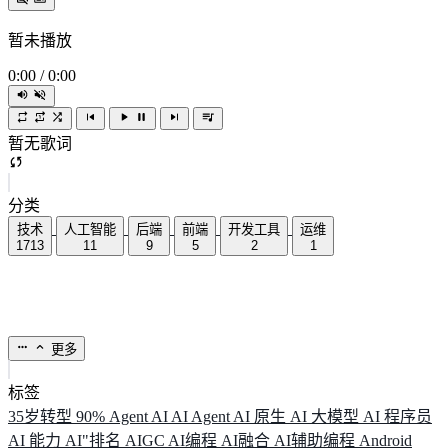
暂未播放
0:00
/
0:00
暂无歌词
分类
技术
人工智能
后端
前端
开发工具
运维
1713
11
9
5
2
1
更多
标签
35岁转型
90%
Agent
AI
AI Agent
AI 原生
AI 大模型
AI 程序员
AI 能力
AI"排名
AIGC
AI编程
AI融合
AI辅助编程
Android