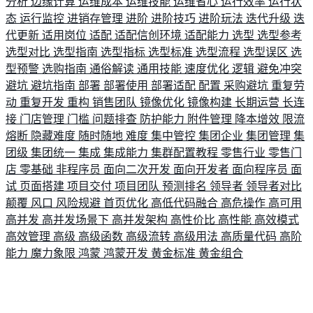
分析
边缘计算
运维成本
运维技能
运维省心
运行效率
运行状
态
运行监控
进销存管理
进阶
进阶技巧
进阶玩法
迭代升级
迭
代更新
适用岗位
适配
适配信创环境
适配能力
选型
选型参考
选型对比
选型指南
选型指标
选型标准
选型流程
选型误区
选
型预警
选购指南
通俗解读
通用技能
速度优化
逻辑
避免冲突
避坑
避坑指南
部署
部署使用
部署适配
配置
采购避坑
重复劳
动
重复开发
重构
销售团队
镜像优化
镜像构建
长期运营
长连
接
门店管理
门槛
问题排查
防护能力
附件管理
降本增效
限流
熔断
隐藏难度
随时随地
难度
集中管控
集团企业
集团管理
集
团级
集团统一
集成
集成能力
集群配置教程
零售行业
零售门
店
零基础
非程序员
面向二次开发
面向开发者
面向程序员
面
试
页面搭建
项目交付
项目团队
预测排名
领导者
领导者对比
颠覆
风口
风险规避
首页优化
高低代码融合
高危操作
高可用
高并发
高并发场景下
高并发架构
高性价比
高性能
高效模式
高效管理
高级
高级函数
高级流转
高级用法
高质量代码
高阶
能力
魔力象限
鸿蒙
鸿蒙开发
黄金标准
黄金组合