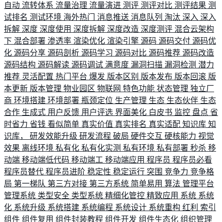
自动
流转体系
流量治理
流量演进
测评
测评对比
测评结果
测
试排名
测试环境
海外热门
消息推送
消息队列
淘汰
深入
深入
拆解
深度
深度使用
深度拆解
深度改造
深度测评
混合云架构
下
混合部署
渗透率
渲染优化
渲染引擎
源码
源码交付
源码优
化
源码分享
源码剖析
源码学习
源码对比
源码推荐
源码改造
源码结构
源码解读
源码调试
满意度
漏洞扫描
漏洞检测
潜力
推荐
灵活配置
热门平台
爆发
版本区别
版本发布
版本回滚
版
本更新
版本管理
物业园区
物联网
特色功能
状态管理
独立厂
商
环境搭建
环境部署
瓶颈定位
生产管理
生态
生态伙伴
生态
合作
生成式
用户反馈
用户评选
界面美化
白皮书
监控
盘点
省
时省力
省钱
看似简单
真实价值
真实排名
真实适配
知识库
知
识库，
研发效能升级
研发流程
破局
硬件交互
硬核能力
视觉
效果
离线环境
私有化
私有化实测
私有环境
私有部署
秒杀
移
动端
移动端低代码
移动端工
移动端应用
程序员
程序员必看
程序员替代
程序员进阶
稳定性
稳定运行
突围
竞争力
竞争格
局
第一梯队
第三方对接
第三方系统
简单易用
算法
管理平台
管理系统
类型安全
类型系统
精细化管控
精致应用
系统
系统
化
系统升级
系统搭建
系统编程
系统设计
系统重构
红利
索引
组件
组件复用
组件封装教程
组件开发
组件生态化
组织管理