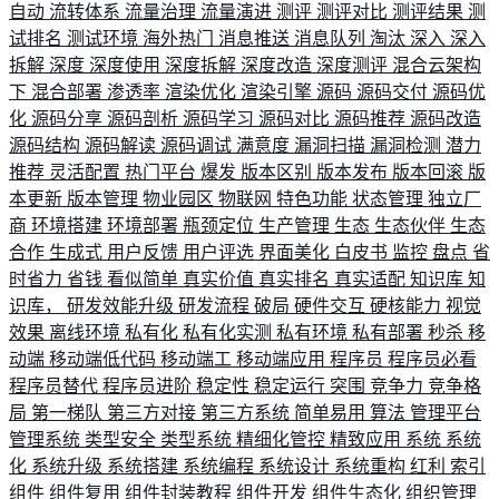
自动
流转体系
流量治理
流量演进
测评
测评对比
测评结果
测
试排名
测试环境
海外热门
消息推送
消息队列
淘汰
深入
深入
拆解
深度
深度使用
深度拆解
深度改造
深度测评
混合云架构
下
混合部署
渗透率
渲染优化
渲染引擎
源码
源码交付
源码优
化
源码分享
源码剖析
源码学习
源码对比
源码推荐
源码改造
源码结构
源码解读
源码调试
满意度
漏洞扫描
漏洞检测
潜力
推荐
灵活配置
热门平台
爆发
版本区别
版本发布
版本回滚
版
本更新
版本管理
物业园区
物联网
特色功能
状态管理
独立厂
商
环境搭建
环境部署
瓶颈定位
生产管理
生态
生态伙伴
生态
合作
生成式
用户反馈
用户评选
界面美化
白皮书
监控
盘点
省
时省力
省钱
看似简单
真实价值
真实排名
真实适配
知识库
知
识库，
研发效能升级
研发流程
破局
硬件交互
硬核能力
视觉
效果
离线环境
私有化
私有化实测
私有环境
私有部署
秒杀
移
动端
移动端低代码
移动端工
移动端应用
程序员
程序员必看
程序员替代
程序员进阶
稳定性
稳定运行
突围
竞争力
竞争格
局
第一梯队
第三方对接
第三方系统
简单易用
算法
管理平台
管理系统
类型安全
类型系统
精细化管控
精致应用
系统
系统
化
系统升级
系统搭建
系统编程
系统设计
系统重构
红利
索引
组件
组件复用
组件封装教程
组件开发
组件生态化
组织管理