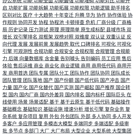
办公系统
功能
功能全面
功能最强
功能堆砌
功能对比
功能开
启
功能扩展
功能拆解
功能拓展
功能权限
功能逻辑
助手排名
区别对比
医疗
十大趋势
十年变迁
升腾
华为
协作
协作体验
协
作规则
协同开发
协程
协程池
卡顿排查
危机
厂商分级
厂商格
局
历史记录
压力测试
原理
原理简单
原生成标配
县域市场
双
增长
双引擎排名
双框架
双榜对照
双维度
双认证
双重认证
反
向代理
发展
发展前景
发展趋势
取代
口碑排名
可视化
可视化
引擎
可观测性
合规功能
合规安全
合规权限
合规管理
合规能
力
后端
向量数据库
含金量
告别噱头
告别编码
员工应用
售后
体验
售后运维
商业
商业化
商业逻辑
商用
商用低代码
商用开
发
商用首选
团队专属
团队分工
团队协作
团队协同
团队成长
团队管理
团队落地
国产
国产份额
国产低代码
国产冲击
国产
力量
国产化
国产化替代
国产实测
国产崛起
国产推荐
国企转
型
国内
国内厂商
国内外差异
国内排名
国内标杆
国际巨头
在
线使用
场景
场景适配
基于
基于云原生
基于低代码
基础操作
基础概念
基础知识
基础设施
增速分析
增长引擎
复杂业务
复
杂系统
复杂项目
复用
外包
外包团队
外部
多人协同
多人开发
多客户
多应用管理
多模态大模型
多端同步
多端适配
多级审
批
多节点
多部门
大厂
大厂布局
大型企业
大型系统
大型集团