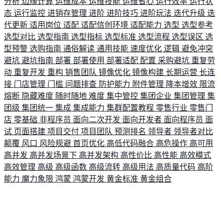
分析
边缘计算
运维成本
运维技能
运维省心
运行效率
运行状
态
运行监控
进销存管理
进阶
进阶技巧
进阶玩法
迭代升级
迭
代更新
适用岗位
适配
适配信创环境
适配能力
选型
选型参考
选型对比
选型指南
选型指标
选型标准
选型流程
选型误区
选
型预警
选购指南
通俗解读
通用技能
速度优化
逻辑
避免冲突
避坑
避坑指南
部署
部署使用
部署适配
配置
采购避坑
重复劳
动
重复开发
重构
销售团队
镜像优化
镜像构建
长期运营
长连
接
门店管理
门槛
问题排查
防护能力
附件管理
降本增效
限流
熔断
隐藏难度
随时随地
难度
集中管控
集团企业
集团管理
集
团级
集团统一
集成
集成能力
集群配置教程
零售行业
零售门
店
零基础
非程序员
面向二次开发
面向开发者
面向程序员
面
试
页面搭建
项目交付
项目团队
预测排名
领导者
领导者对比
颠覆
风口
风险规避
首页优化
高低代码融合
高危操作
高可用
高并发
高并发场景下
高并发架构
高性价比
高性能
高效模式
高效管理
高级
高级函数
高级流转
高级用法
高质量代码
高阶
能力
魔力象限
鸿蒙
鸿蒙开发
黄金标准
黄金组合