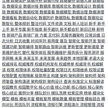
互通
数据保护
数据分析
数据可视
数据备份
数据大屏
数据孤
岛
数据安全
数据对接
数据库
数据库优化
数据库设计
数据库
锁
数据报表
数据权限
数据查看
数据模型
数据治理
数据清理
数据看板
数据自动化
数据防护
数据隐私
数据集成
数据验证
数智化
整体规划
整洁代码
文件资源
文档
新人培训
新手
新手
上手
新手专属
新手指南
新手避坑
新手都会犯
新旧迁移
新特
性
新锐产品
新锐厂商
方案
无代码
无服务器架构
日常运维
日
志分析
日志收集
时间序列
易用度
普及
智能化
智能开发
智能
搭建功能
智能编排
智能路由
智能运维
更新管理
更新速度
更
易维护迭代
替代
服务体验
服务器维护
服务拆分
服务测评
服
务网格
未来
未来五年
未来发展
未来趋势
本地部署
术语大全
权威排名
权威推荐
权威机构发布
权威榜单
权威背书
权威解
读
权限
权限体系
权限批量配置
权限日志
权限继承
权限设置
权限配置
权限隔离
极简用法
构建
架构
架构原则
架构师
架构
师复盘
架构演进
架构规划
架构设计
查询
标准定义
标准解读
校园教务
校园数字化
核心价值
核心功能
核心指标
核心架构
核心结论
案例分享
梯队划分
梯队洗牌
检索应用
榜单
模块化
模型
模板
模板丰富
模板复用
模板数量
模板管理
模板结合
横
向对比
死信队列
流程审批
流程引擎
流程演示
流程管理
流程