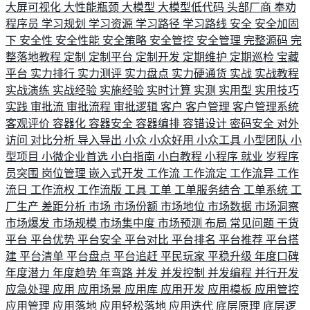
大屏可视化
大性能瓶颈
大模型
大模型低代码
头部厂商
奉劝
程序员
学习规划
学习资源
学习路径
学习路线
安全
安全加固
下
安全性
安全性能
安全策略
安全管控
安全管理
完整源码
完
整落地教程
定制
定制平台
定制开发
定期维护
定期巡检
宝藏
平台
实力排行
实力测评
实力盘点
实力硬通货
实战
实战教程
实战演练
实战经验
实施经验
实时计算
实测
实用型
实用技巧
实践
审批流
审批流程
审批逻辑
客户
客户管理
客户管理系统
客观评价
容器化
容器安全
容器编排
容错设计
密码安全
对外
访问
对比分析
导入导出
小众
小众好用
小众工具
小型团队
小
型项目
小微企业首选
小白指南
小白教程
小程序
就业
岁程序
员突围
岗位管理
嵌入式开发
工作流
工作流定
工作流异
工作
流日
工作流权
工作流版
工具
工单
工单服务结合
工单系统
工
厂生产
差距分析
市场
市场份额
市场地位
市场数据
市场洞察
市场爆发
市场规模
市场集中度
市场预测
布局
常见问题
干货
平台
平台优势
平台安全
平台对比
平台排名
平台推荐
平台搭
建
平台清单
平台盘点
平台追赶
平民玩家
平稳升级
年度口碑
年度潜力
年度趋势
年弯路
并发
并发控制
并发编程
并行开发
应急处理
应用
应用场景
应用库
应用开发
应用模板
应用管控
应用管理
应用落地
应用轻松落地
应用迭代
底层原理
底层逻