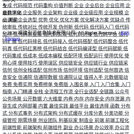
生成
代码规范
代码重构
价值判断
企业
企业后台
企业应用
企
业数字化
企业服务
企业架构
企业级
企业级应用
企业规模
企
最后活动
业调研
企业选型
优势
优化
优化方案
优化解决方案
优缺点
传
65
天前
统审批
传统对比
传统开发
伪创新
低代码
低代码入门
低代码
©
2026
福建引迈信息技术有限公司. All Rights Reserved. /
RSS
加持
低代码商业版
低代码实现
低代码对接
低代码平台
低代
/
Sitemap
码扩展
低代码排名
低代码接入
低代码搭配
低代码整合
低代
码真
低代码红黑榜
低代码结合
低代码编译型
低代码赋能
低
代码集成
低成本
低成本编程
低配环境
低配运行
使用优化
使
用心得
使用技巧
使用误区
供应链安全
供应链行业
供应链采
信创
信创全栈适配
信创市场
信创环境
信创适配
信创首选
信
息安全
信通院
信通院数据
信通院认证
值得入手
元数据驱动
免费
免费实用
免费榜单
免费版
入围名单
入门
入门合集
入门
指南
入门精通
全栈
全流程工作流
全行业适配
全链路
公众号
公务场景
公开数据
六大维度
内卷
内存
内存安全
内存泄漏
内
容生成
内网部署
内置
最佳实践
最佳平台
最佳选择
函数
分布
式
分布式事务
分布式架构
分布式缓存
分库分表
分类功能
分
级管控
刚需场景
创业团队
利基玩家
制造业
前端
前端工程化
前端性能
前端架构
前端组件
副业
办公场景
办公效率
办公流