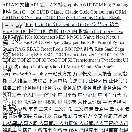
API
API 文档
API 设计
API对接
apply
ArkUI
BPM
bug
Bug
bug
排查
Bun
C++20
CI/CD
Claude
Claude Code
Components
CRM
CRUD
CSDN
Cursor
DDD
DeepSeek
DevOps
Docker
Elastic
ELK
Elysia
ESQL
Git
Git 分支
GitLab
Go
Go 泛型
Go 语言
更多
H5/APP
IDC 报告
IDC 数据
IDEA
IM 系统
IoT
Istio
ISV
Java
JNPF
JVM
K8s
Kubernetes
MES
MySQL
Naive
Next
Next.js
站点统计
Nginx
Node.js
OA
OOM
OpenClaw
pandas
POC
Prompt
Python
Qwen
RAG
RBAC
React
Redis
ROI
RPA 融合
Rust
SaaS
Saga
文章
SBOM
SGLang
SSE
SSO
TCC
Token
tokenizer
TOP10
TOP15
1741
TOP20
TOP25
TOP30
Top5
TOP50
Transformer
ts
TypeScript
UI
UI 测试
uniapp
UniApp
Vite
vLLM
vs
VSCode
Vue
Vue3
分类
vuepress
WebAssembly
一站式方案
万字长文
三大报告
三大指
6
标
三大维度
三方联合
下沉市场
专属工具
业务人员
业务代码
业务工作
业务应用
业务报表
业务系统
业务自建
业务连续
个
标签
1132
人开发者
个人练手
个性化
中国平台
中小企业
中间件替代
临
时切换
临时应急
临时权限
临时部署
为什么你做
主流选择
乱
总字数
象
事件驱动
事务
二叉树
二次开发
二次搭建
云原生
云成本
云
6,609,519
端
云端免安装
云端开发
云端部署
五大能力
交叉验证
产品对
比
人事
人事入职
人事管理
人力资源
人员管理
人工智能
人群
运行时长
解析
从零搭建
付费商用
付费版
代码
代码复用
代码审查
代码
586
天