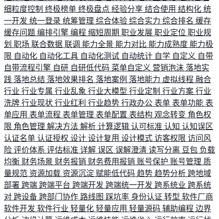
细粒度控制
终极榜单
终极盘点
经验分享
结合使用
结构化
统
一开发
统一登录
统筹管理
综合体验
综合实力
综合排名
缓存
缓存问题
编排引擎
编程
缩短周期
职业发展
职业定位
职业规
划
职场
联合数据
联调
能力全景
能力对比
能力成熟度
能力极
限
自动化
自动化工具
自动化测试
自动统计
自学
自定义
自带
自带流程引擎
自研
自研低代码
菜单自定义
营销泡沫
落地实
践
落地总结
落地效果排名
落地案例
落地能力
虚拟线程
融合
行业
行业专属
行业乱象
行业大模型
行业定制
行业方案
行业
洗牌
行业现状
行业红利
行业趋势
行政办公
表单
表单功能
表
单应用
表单流程
表单管理
表单配置
表结构
观念转变
角色权
限
角色管理
解决方法
解析
计算逻辑
认可标准
认知
认知误区
认证名单
认证授权
设计
设计复用
设计模式
访客权限
访问风
险
评价体系
评估标准
详解
误区
误解澄清
读写分离
豆包
负载
均衡
财务场景
财务报销
财务费用报销
账号保护
账号管理
质
量规范
资源加载
资源沉淀
赋能低代码
趋势
趋势分析
跨地域
部署
跨端
跨端平台
跨端开发
跨端统一开发
跨系统业
跨系统
对
跨设备
跨部门协作
路线图
踩坑率
身份认证
转型
软件厂商
软件开发
软件行业
轻量化
轻量应用
轻量源码
辅助编程
边界