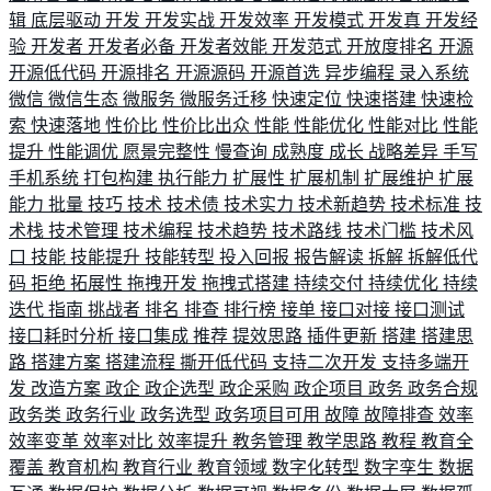
辑
底层驱动
开发
开发实战
开发效率
开发模式
开发真
开发经
验
开发者
开发者必备
开发者效能
开发范式
开放度排名
开源
开源低代码
开源排名
开源源码
开源首选
异步编程
录入系统
微信
微信生态
微服务
微服务迁移
快速定位
快速搭建
快速检
索
快速落地
性价比
性价比出众
性能
性能优化
性能对比
性能
提升
性能调优
愿景完整性
慢查询
成熟度
成长
战略差异
手写
手机系统
打包构建
执行能力
扩展性
扩展机制
扩展维护
扩展
能力
批量
技巧
技术
技术债
技术实力
技术新趋势
技术标准
技
术栈
技术管理
技术编程
技术趋势
技术路线
技术门槛
技术风
口
技能
技能提升
技能转型
投入回报
报告解读
拆解
拆解低代
码
拒绝
拓展性
拖拽开发
拖拽式搭建
持续交付
持续优化
持续
迭代
指南
挑战者
排名
排查
排行榜
接单
接口对接
接口测试
接口耗时分析
接口集成
推荐
提效思路
插件更新
搭建
搭建思
路
搭建方案
搭建流程
撕开低代码
支持二次开发
支持多端开
发
改造方案
政企
政企选型
政企采购
政企项目
政务
政务合规
政务类
政务行业
政务选型
政务项目可用
故障
故障排查
效率
效率变革
效率对比
效率提升
教务管理
教学思路
教程
教育全
覆盖
教育机构
教育行业
教育领域
数字化转型
数字孪生
数据