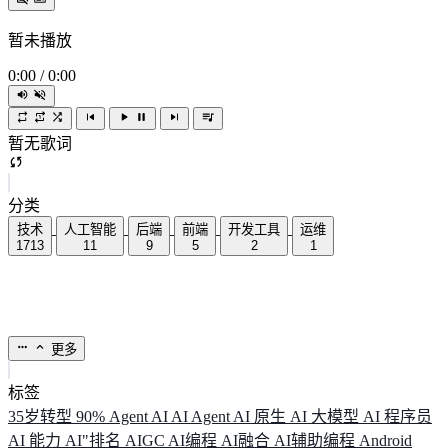
暂未播放
0:00
/
0:00
暂无歌词
分类
技术
人工智能
后端
前端
开发工具
运维
1713
11
9
5
2
1
更多
标签
35岁转型
90%
Agent
AI
AI Agent
AI 原生
AI 大模型
AI 程序员
AI 能力
AI"排名
AIGC
AI编程
AI融合
AI辅助编程
Android