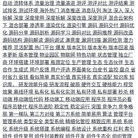
自动
流转体系
流量治理
流量演进
测评
测评对比
测评结果
测
试排名
测试环境
海外热门
消息推送
消息队列
淘汰
深入
深入
拆解
深度
深度使用
深度拆解
深度改造
深度测评
混合云架构
下
混合部署
渗透率
渲染优化
渲染引擎
源码
源码交付
源码优
化
源码分享
源码剖析
源码学习
源码对比
源码推荐
源码改造
源码结构
源码解读
源码调试
满意度
漏洞扫描
漏洞检测
潜力
推荐
灵活配置
热门平台
爆发
版本区别
版本发布
版本回滚
版
本更新
版本管理
物业园区
物联网
特色功能
状态管理
独立厂
商
环境搭建
环境部署
瓶颈定位
生产管理
生态
生态伙伴
生态
合作
生成式
用户反馈
用户评选
界面美化
白皮书
监控
盘点
省
时省力
省钱
看似简单
真实价值
真实排名
真实适配
知识库
知
识库，
研发效能升级
研发流程
破局
硬件交互
硬核能力
视觉
效果
离线环境
私有化
私有化实测
私有环境
私有部署
秒杀
移
动端
移动端低代码
移动端工
移动端应用
程序员
程序员必看
程序员替代
程序员进阶
稳定性
稳定运行
突围
竞争力
竞争格
局
第一梯队
第三方对接
第三方系统
简单易用
算法
管理平台
管理系统
类型安全
类型系统
精细化管控
精致应用
系统
系统
化
系统升级
系统搭建
系统编程
系统设计
系统重构
红利
索引
组件
组件复用
组件封装教程
组件开发
组件生态化
组织管理