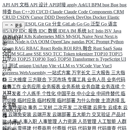
API
API 文档
API 设计
API对接
apply
ArkUI
BPM
bug
Bug
bug
排查
Bun
C++20
CI/CD
Claude
Claude Code
Components
CRM
CRUD
CSDN
Cursor
DDD
DeepSeek
DevOps
Docker
Elastic
ELK
Elysia
ESQL
Git
Git 分支
GitLab
Go
Go 泛型
Go 语言
更多
H5/APP
IDC 报告
IDC 数据
IDEA
IM 系统
IoT
Istio
ISV
Java
JNPF
JVM
K8s
Kubernetes
MES
MySQL
Naive
Next
Next.js
站点统计
Nginx
Node.js
OA
OOM
OpenClaw
pandas
POC
Prompt
Python
Qwen
RAG
RBAC
React
Redis
ROI
RPA 融合
Rust
SaaS
Saga
文章
SBOM
SGLang
SSE
SSO
TCC
Token
tokenizer
TOP10
TOP15
1741
TOP20
TOP25
TOP30
Top5
TOP50
Transformer
ts
TypeScript
UI
UI 测试
uniapp
UniApp
Vite
vLLM
vs
VSCode
Vue
Vue3
分类
vuepress
WebAssembly
一站式方案
万字长文
三大报告
三大指
6
标
三大维度
三方联合
下沉市场
专属工具
业务人员
业务代码
业务工作
业务应用
业务报表
业务系统
业务自建
业务连续
个
标签
1132
人开发者
个人练手
个性化
中国平台
中小企业
中间件替代
临
时切换
临时应急
临时权限
临时部署
为什么你做
主流选择
乱
总字数
象
事件驱动
事务
二叉树
二次开发
二次搭建
云原生
云成本
云
6,609,519
端
云端免安装
云端开发
云端部署
五大能力
交叉验证
产品对
比
人事
人事入职
人事管理
人力资源
人员管理
人工智能
人群
运行时长
解析
从零搭建
付费商用
付费版
代码
代码复用
代码审查
代码
586
天