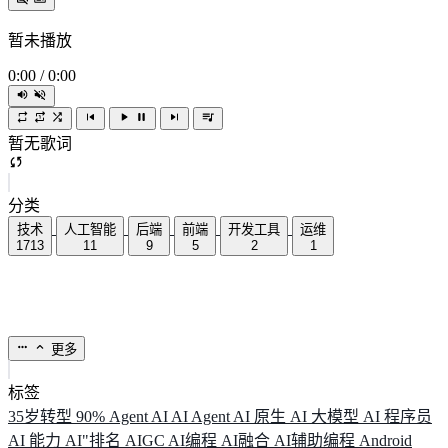
暂未播放
0:00
/
0:00
暂无歌词
分类
技术
人工智能
后端
前端
开发工具
运维
1713
11
9
5
2
1
更多
标签
35岁转型
90%
Agent
AI
AI Agent
AI 原生
AI 大模型
AI 程序员
AI 能力
AI"排名
AIGC
AI编程
AI融合
AI辅助编程
Android