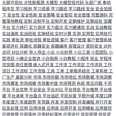
大屏可视化
大性能瓶颈
大模型
大模型低代码
头部厂商
奉劝
程序员
学习规划
学习资源
学习路径
学习路线
安全
安全加固
下
安全性
安全性能
安全策略
安全管控
安全管理
完整源码
完
整落地教程
定制
定制平台
定制开发
定期维护
定期巡检
宝藏
平台
实力排行
实力测评
实力盘点
实力硬通货
实战
实战教程
实战演练
实战经验
实施经验
实时计算
实测
实用型
实用技巧
实践
审批流
审批流程
审批逻辑
客户
客户管理
客户管理系统
客观评价
容器化
容器安全
容器编排
容错设计
密码安全
对外
访问
对比分析
导入导出
小众
小众好用
小众工具
小型团队
小
型项目
小微企业首选
小白指南
小白教程
小程序
就业
岁程序
员突围
岗位管理
嵌入式开发
工作流
工作流定
工作流异
工作
流日
工作流权
工作流版
工具
工单
工单服务结合
工单系统
工
厂生产
差距分析
市场
市场份额
市场地位
市场数据
市场洞察
市场爆发
市场规模
市场集中度
市场预测
布局
常见问题
干货
平台
平台优势
平台安全
平台对比
平台排名
平台推荐
平台搭
建
平台清单
平台盘点
平台追赶
平民玩家
平稳升级
年度口碑
年度潜力
年度趋势
年弯路
并发
并发控制
并发编程
并行开发
应急处理
应用
应用场景
应用库
应用开发
应用模板
应用管控
应用管理
应用落地
应用轻松落地
应用迭代
底层原理
底层逻