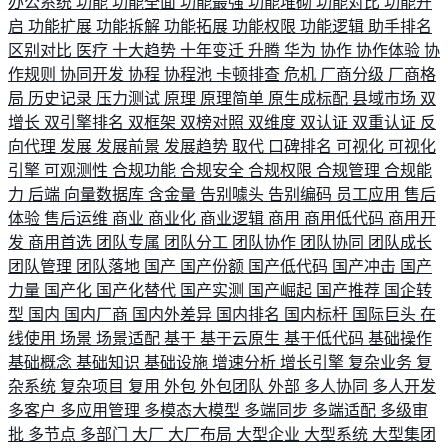
办公系统
功能
功能全面
功能最强
功能堆砌
功能对比
功能开
启
功能扩展
功能拆解
功能拓展
功能权限
功能逻辑
助手排名
区别对比
医疗
十大趋势
十年变迁
升腾
华为
协作
协作体验
协
作规则
协同开发
协程
协程池
卡顿排查
危机
厂商分级
厂商格
局
历史记录
压力测试
原理
原理简单
原生成标配
县域市场
双
增长
双引擎排名
双框架
双榜对照
双维度
双认证
双重认证
反
向代理
发展
发展前景
发展趋势
取代
口碑排名
可视化
可视化
引擎
可观测性
合规功能
合规安全
合规权限
合规管理
合规能
力
后端
向量数据库
含金量
告别噱头
告别编码
员工应用
售后
体验
售后运维
商业
商业化
商业逻辑
商用
商用低代码
商用开
发
商用首选
团队专属
团队分工
团队协作
团队协同
团队成长
团队管理
团队落地
国产
国产份额
国产低代码
国产冲击
国产
力量
国产化
国产化替代
国产实测
国产崛起
国产推荐
国企转
型
国内
国内厂商
国内外差异
国内排名
国内标杆
国际巨头
在
线使用
场景
场景适配
基于
基于云原生
基于低代码
基础操作
基础概念
基础知识
基础设施
增速分析
增长引擎
复杂业务
复
杂系统
复杂项目
复用
外包
外包团队
外部
多人协同
多人开发
多客户
多应用管理
多模态大模型
多端同步
多端适配
多级审
批
多节点
多部门
大厂
大厂布局
大型企业
大型系统
大型集团