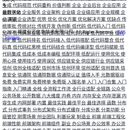
生成
代码规范
代码重构
价值判断
企业
企业后台
企业应用
企
业数字化
企业服务
企业架构
企业级
企业级应用
企业规模
企
最后活动
业调研
企业选型
优势
优化
优化方案
优化解决方案
优缺点
传
65
天前
统审批
传统对比
传统开发
伪创新
低代码
低代码入门
低代码
©
2026
福建引迈信息技术有限公司. All Rights Reserved. /
RSS
加持
低代码商业版
低代码实现
低代码对接
低代码平台
低代
/
Sitemap
码扩展
低代码排名
低代码接入
低代码搭配
低代码整合
低代
码真
低代码红黑榜
低代码结合
低代码编译型
低代码赋能
低
代码集成
低成本
低成本编程
低配环境
低配运行
使用优化
使
用心得
使用技巧
使用误区
供应链安全
供应链行业
供应链采
信创
信创全栈适配
信创市场
信创环境
信创适配
信创首选
信
息安全
信通院
信通院数据
信通院认证
值得入手
元数据驱动
免费
免费实用
免费榜单
免费版
入围名单
入门
入门合集
入门
指南
入门精通
全栈
全流程工作流
全行业适配
全链路
公众号
公务场景
公开数据
六大维度
内卷
内存
内存安全
内存泄漏
内
容生成
内网部署
内置
最佳实践
最佳平台
最佳选择
函数
分布
式
分布式事务
分布式架构
分布式缓存
分库分表
分类功能
分
级管控
刚需场景
创业团队
利基玩家
制造业
前端
前端工程化
前端性能
前端架构
前端组件
副业
办公场景
办公效率
办公流