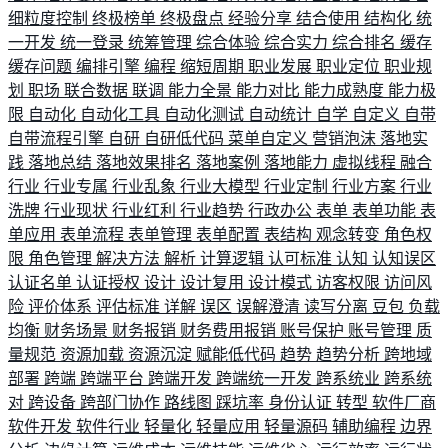
细粒度控制
终极榜单
终极盘点
经验分享
结合使用
结构化
统
一开发
统一登录
统筹管理
综合体验
综合实力
综合排名
缓存
缓存问题
编排引擎
编程
缩短周期
职业发展
职业定位
职业规
划
职场
联合数据
联调
能力全景
能力对比
能力成熟度
能力极
限
自动化
自动化工具
自动化测试
自动统计
自学
自定义
自带
自带流程引擎
自研
自研低代码
菜单自定义
营销泡沫
落地实
践
落地总结
落地效果排名
落地案例
落地能力
虚拟线程
融合
行业
行业专属
行业乱象
行业大模型
行业定制
行业方案
行业
洗牌
行业现状
行业红利
行业趋势
行政办公
表单
表单功能
表
单应用
表单流程
表单管理
表单配置
表结构
观念转变
角色权
限
角色管理
解决方法
解析
计算逻辑
认可标准
认知
认知误区
认证名单
认证授权
设计
设计复用
设计模式
访客权限
访问风
险
评价体系
评估标准
详解
误区
误解澄清
读写分离
豆包
负载
均衡
财务场景
财务报销
财务费用报销
账号保护
账号管理
质
量规范
资源加载
资源沉淀
赋能低代码
趋势
趋势分析
跨地域
部署
跨端
跨端平台
跨端开发
跨端统一开发
跨系统业
跨系统
对
跨设备
跨部门协作
路线图
踩坑率
身份认证
转型
软件厂商
软件开发
软件行业
轻量化
轻量应用
轻量源码
辅助编程
边界