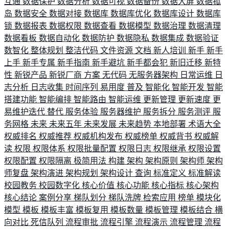
互通
数据保护
数据分析
数据可视
数据备份
数据大屏
数据孤
岛
数据安全
数据对接
数据库
数据库优化
数据库设计
数据库
锁
数据报表
数据权限
数据查看
数据模型
数据治理
数据清理
数据看板
数据自动化
数据防护
数据隐私
数据集成
数据验证
数智化
整体规划
整洁代码
文件资源
文档
新人培训
新手
新手
上手
新手专属
新手指南
新手避坑
新手都会犯
新旧迁移
新特
性
新锐产品
新锐厂商
方案
无代码
无服务器架构
日常运维
日
志分析
日志收集
时间序列
易用度
普及
智能化
智能开发
智能
搭建功能
智能编排
智能路由
智能运维
更新管理
更新速度
更
易维护迭代
替代
服务体验
服务器维护
服务拆分
服务测评
服
务网格
未来
未来五年
未来发展
未来趋势
本地部署
术语大全
权威排名
权威推荐
权威机构发布
权威榜单
权威背书
权威解
读
权限
权限体系
权限批量配置
权限日志
权限继承
权限设置
权限配置
权限隔离
极简用法
构建
架构
架构原则
架构师
架构
师复盘
架构演进
架构规划
架构设计
查询
标准定义
标准解读
校园教务
校园数字化
核心价值
核心功能
核心指标
核心架构
核心结论
案例分享
梯队划分
梯队洗牌
检索应用
榜单
模块化
模型
模板
模板丰富
模板复用
模板数量
模板管理
模板结合
横
向对比
死信队列
流程审批
流程引擎
流程演示
流程管理
流程