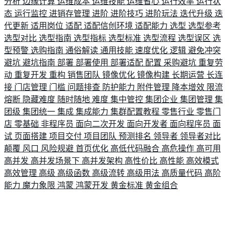
分析
边缘计算
运维成本
运维技能
运维省心
运行效率
运行状
态
运行监控
进销存管理
进阶
进阶技巧
进阶玩法
迭代升级
迭
代更新
适用岗位
适配
适配信创环境
适配能力
选型
选型参考
选型对比
选型指南
选型指标
选型标准
选型流程
选型误区
选
型预警
选购指南
通俗解读
通用技能
速度优化
逻辑
避免冲突
避坑
避坑指南
部署
部署使用
部署适配
配置
采购避坑
重复劳
动
重复开发
重构
销售团队
镜像优化
镜像构建
长期运营
长连
接
门店管理
门槛
问题排查
防护能力
附件管理
降本增效
限流
熔断
隐藏难度
随时随地
难度
集中管控
集团企业
集团管理
集
团级
集团统一
集成
集成能力
集群配置教程
零售行业
零售门
店
零基础
非程序员
面向二次开发
面向开发者
面向程序员
面
试
页面搭建
项目交付
项目团队
预测排名
领导者
领导者对比
颠覆
风口
风险规避
首页优化
高低代码融合
高危操作
高可用
高并发
高并发场景下
高并发架构
高性价比
高性能
高效模式
高效管理
高级
高级函数
高级流转
高级用法
高质量代码
高阶
能力
魔力象限
鸿蒙
鸿蒙开发
黄金标准
黄金组合