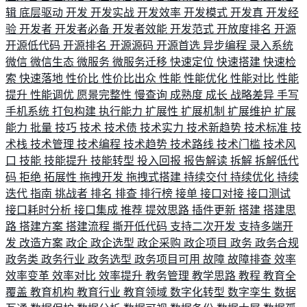
辑
底层驱动
开发
开发实战
开发效率
开发模式
开发真
开发经
验
开发者
开发者必备
开发者效能
开发范式
开放度排名
开源
开源低代码
开源排名
开源源码
开源首选
异步编程
录入系统
微信
微信生态
微服务
微服务迁移
快速定位
快速搭建
快速检
索
快速落地
性价比
性价比出众
性能
性能优化
性能对比
性能
提升
性能调优
愿景完整性
慢查询
成熟度
成长
战略差异
手写
手机系统
打包构建
执行能力
扩展性
扩展机制
扩展维护
扩展
能力
批量
技巧
技术
技术债
技术实力
技术新趋势
技术标准
技
术栈
技术管理
技术编程
技术趋势
技术路线
技术门槛
技术风
口
技能
技能提升
技能转型
投入回报
报告解读
拆解
拆解低代
码
拒绝
拓展性
拖拽开发
拖拽式搭建
持续交付
持续优化
持续
迭代
指南
挑战者
排名
排查
排行榜
接单
接口对接
接口测试
接口耗时分析
接口集成
推荐
提效思路
插件更新
搭建
搭建思
路
搭建方案
搭建流程
撕开低代码
支持二次开发
支持多端开
发
改造方案
政企
政企选型
政企采购
政企项目
政务
政务合规
政务类
政务行业
政务选型
政务项目可用
故障
故障排查
效率
效率变革
效率对比
效率提升
教务管理
教学思路
教程
教育全
覆盖
教育机构
教育行业
教育领域
数字化转型
数字孪生
数据