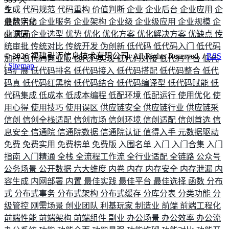
生成
代码规范
代码重构
价值判断
企业
企业后台
企业应用
企
业数字化
企业服务
企业架构
企业级
企业级应用
企业规模
企
最后活动
业调研
企业选型
优势
优化
优化方案
优化解决方案
优缺点
传
64
天前
统审批
传统对比
传统开发
伪创新
低代码
低代码入门
低代码
©
2026
福建引迈信息技术有限公司. All Rights Reserved. /
RSS
加持
低代码商业版
低代码实现
低代码对接
低代码平台
低代
/
Sitemap
码扩展
低代码排名
低代码接入
低代码搭配
低代码整合
低代
码真
低代码红黑榜
低代码结合
低代码编译型
低代码赋能
低
代码集成
低成本
低成本编程
低配环境
低配运行
使用优化
使
用心得
使用技巧
使用误区
供应链安全
供应链行业
供应链采
信创
信创全栈适配
信创市场
信创环境
信创适配
信创首选
信
息安全
信通院
信通院数据
信通院认证
值得入手
元数据驱动
免费
免费实用
免费榜单
免费版
入围名单
入门
入门合集
入门
指南
入门精通
全栈
全流程工作流
全行业适配
全链路
公众号
公务场景
公开数据
六大维度
内卷
内存
内存安全
内存泄漏
内
容生成
内网部署
内置
最佳实践
最佳平台
最佳选择
函数
分布
式
分布式事务
分布式架构
分布式缓存
分库分表
分类功能
分
级管控
刚需场景
创业团队
利基玩家
制造业
前端
前端工程化
前端性能
前端架构
前端组件
副业
办公场景
办公效率
办公流