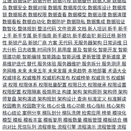
互通
数据保护
数据分析
数据可视
数据备份
数据大屏
数据孤
岛
数据安全
数据对接
数据库
数据库优化
数据库设计
数据库
锁
数据报表
数据权限
数据查看
数据模型
数据治理
数据清理
数据看板
数据自动化
数据防护
数据隐私
数据集成
数据验证
数智化
整体规划
整洁代码
文件资源
文档
新人培训
新手
新手
上手
新手专属
新手指南
新手避坑
新手都会犯
新旧迁移
新特
性
新锐产品
新锐厂商
方案
无代码
无服务器架构
日常运维
日
志分析
日志收集
时间序列
易用度
普及
智能化
智能开发
智能
搭建功能
智能编排
智能路由
智能运维
更新管理
更新速度
更
易维护迭代
替代
服务体验
服务器维护
服务拆分
服务测评
服
务网格
未来
未来五年
未来发展
未来趋势
本地部署
术语大全
权威排名
权威推荐
权威机构发布
权威榜单
权威背书
权威解
读
权限
权限体系
权限批量配置
权限日志
权限继承
权限设置
权限配置
权限隔离
极简用法
构建
架构
架构原则
架构师
架构
师复盘
架构演进
架构规划
架构设计
查询
标准定义
标准解读
校园教务
校园数字化
核心价值
核心功能
核心指标
核心架构
核心结论
案例分享
梯队划分
梯队洗牌
检索应用
榜单
模块化
模型
模板
模板丰富
模板复用
模板数量
模板管理
模板结合
横
向对比
死信队列
流程审批
流程引擎
流程演示
流程管理
流程