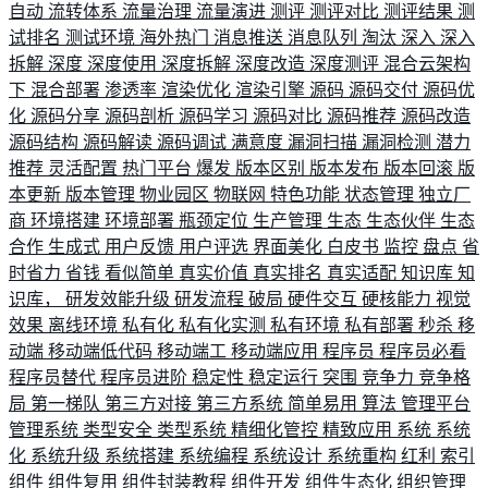
自动
流转体系
流量治理
流量演进
测评
测评对比
测评结果
测
试排名
测试环境
海外热门
消息推送
消息队列
淘汰
深入
深入
拆解
深度
深度使用
深度拆解
深度改造
深度测评
混合云架构
下
混合部署
渗透率
渲染优化
渲染引擎
源码
源码交付
源码优
化
源码分享
源码剖析
源码学习
源码对比
源码推荐
源码改造
源码结构
源码解读
源码调试
满意度
漏洞扫描
漏洞检测
潜力
推荐
灵活配置
热门平台
爆发
版本区别
版本发布
版本回滚
版
本更新
版本管理
物业园区
物联网
特色功能
状态管理
独立厂
商
环境搭建
环境部署
瓶颈定位
生产管理
生态
生态伙伴
生态
合作
生成式
用户反馈
用户评选
界面美化
白皮书
监控
盘点
省
时省力
省钱
看似简单
真实价值
真实排名
真实适配
知识库
知
识库，
研发效能升级
研发流程
破局
硬件交互
硬核能力
视觉
效果
离线环境
私有化
私有化实测
私有环境
私有部署
秒杀
移
动端
移动端低代码
移动端工
移动端应用
程序员
程序员必看
程序员替代
程序员进阶
稳定性
稳定运行
突围
竞争力
竞争格
局
第一梯队
第三方对接
第三方系统
简单易用
算法
管理平台
管理系统
类型安全
类型系统
精细化管控
精致应用
系统
系统
化
系统升级
系统搭建
系统编程
系统设计
系统重构
红利
索引
组件
组件复用
组件封装教程
组件开发
组件生态化
组织管理