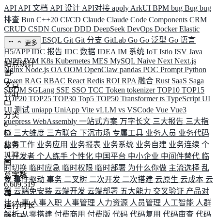
API
API 文档
API 设计
API对接
apply
ArkUI
BPM
bug
Bug
bug
排查
Bun
C++20
CI/CD
Claude
Claude Code
Components
CRM
CRUD
CSDN
Cursor
DDD
DeepSeek
DevOps
Docker
Elastic
ELK
Elysia
ESQL
Git
Git 分支
GitLab
Go
Go 泛型
Go 语言
更多
H5/APP
IDC 报告
IDC 数据
IDEA
IM 系统
IoT
Istio
ISV
Java
JNPF
JVM
K8s
Kubernetes
MES
MySQL
Naive
Next
Next.js
站点统计
Nginx
Node.js
OA
OOM
OpenClaw
pandas
POC
Prompt
Python
Qwen
RAG
RBAC
React
Redis
ROI
RPA 融合
Rust
SaaS
Saga
文章
SBOM
SGLang
SSE
SSO
TCC
Token
tokenizer
TOP10
TOP15
1741
TOP20
TOP25
TOP30
Top5
TOP50
Transformer
ts
TypeScript
UI
UI 测试
uniapp
UniApp
Vite
vLLM
vs
VSCode
Vue
Vue3
分类
vuepress
WebAssembly
一站式方案
万字长文
三大报告
三大指
6
标
三大维度
三方联合
下沉市场
专属工具
业务人员
业务代码
业务工作
业务应用
业务报表
业务系统
业务自建
业务连续
个
标签
1132
人开发者
个人练手
个性化
中国平台
中小企业
中间件替代
临
时切换
临时应急
临时权限
临时部署
为什么你做
主流选择
乱
总字数
象
事件驱动
事务
二叉树
二次开发
二次搭建
云原生
云成本
云
6,609,519
端
云端免安装
云端开发
云端部署
五大能力
交叉验证
产品对
比
人事
人事入职
人事管理
人力资源
人员管理
人工智能
人群
运行时长
解析
从零搭建
付费商用
付费版
代码
代码复用
代码审查
代码
585
天