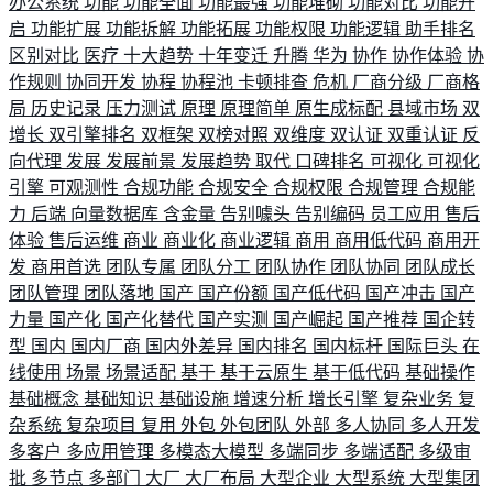
办公系统
功能
功能全面
功能最强
功能堆砌
功能对比
功能开
启
功能扩展
功能拆解
功能拓展
功能权限
功能逻辑
助手排名
区别对比
医疗
十大趋势
十年变迁
升腾
华为
协作
协作体验
协
作规则
协同开发
协程
协程池
卡顿排查
危机
厂商分级
厂商格
局
历史记录
压力测试
原理
原理简单
原生成标配
县域市场
双
增长
双引擎排名
双框架
双榜对照
双维度
双认证
双重认证
反
向代理
发展
发展前景
发展趋势
取代
口碑排名
可视化
可视化
引擎
可观测性
合规功能
合规安全
合规权限
合规管理
合规能
力
后端
向量数据库
含金量
告别噱头
告别编码
员工应用
售后
体验
售后运维
商业
商业化
商业逻辑
商用
商用低代码
商用开
发
商用首选
团队专属
团队分工
团队协作
团队协同
团队成长
团队管理
团队落地
国产
国产份额
国产低代码
国产冲击
国产
力量
国产化
国产化替代
国产实测
国产崛起
国产推荐
国企转
型
国内
国内厂商
国内外差异
国内排名
国内标杆
国际巨头
在
线使用
场景
场景适配
基于
基于云原生
基于低代码
基础操作
基础概念
基础知识
基础设施
增速分析
增长引擎
复杂业务
复
杂系统
复杂项目
复用
外包
外包团队
外部
多人协同
多人开发
多客户
多应用管理
多模态大模型
多端同步
多端适配
多级审
批
多节点
多部门
大厂
大厂布局
大型企业
大型系统
大型集团