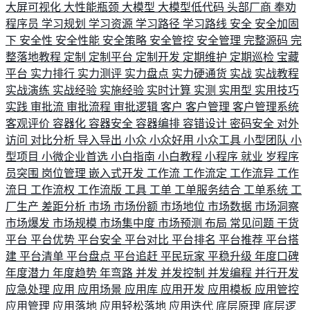
大屏可视化
大性能瓶颈
大模型
大模型低代码
头部厂商
奉劝
程序员
学习规划
学习资源
学习路径
学习路线
安全
安全加固
下
安全性
安全性能
安全策略
安全管控
安全管理
完整源码
完
整落地教程
定制
定制平台
定制开发
定期维护
定期巡检
宝藏
平台
实力排行
实力测评
实力盘点
实力硬通货
实战
实战教程
实战演练
实战经验
实施经验
实时计算
实测
实用型
实用技巧
实践
审批流
审批流程
审批逻辑
客户
客户管理
客户管理系统
客观评价
容器化
容器安全
容器编排
容错设计
密码安全
对外
访问
对比分析
导入导出
小众
小众好用
小众工具
小型团队
小
型项目
小微企业首选
小白指南
小白教程
小程序
就业
岁程序
员突围
岗位管理
嵌入式开发
工作流
工作流定
工作流异
工作
流日
工作流权
工作流版
工具
工单
工单服务结合
工单系统
工
厂生产
差距分析
市场
市场份额
市场地位
市场数据
市场洞察
市场爆发
市场规模
市场集中度
市场预测
布局
常见问题
干货
平台
平台优势
平台安全
平台对比
平台排名
平台推荐
平台搭
建
平台清单
平台盘点
平台追赶
平民玩家
平稳升级
年度口碑
年度潜力
年度趋势
年弯路
并发
并发控制
并发编程
并行开发
应急处理
应用
应用场景
应用库
应用开发
应用模板
应用管控
应用管理
应用落地
应用轻松落地
应用迭代
底层原理
底层逻