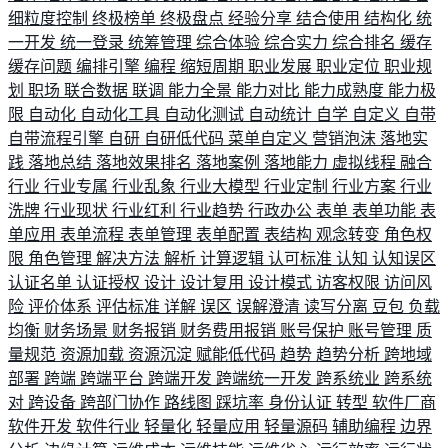
细粒度控制
终极榜单
终极盘点
经验分享
结合使用
结构化
统
一开发
统一登录
统筹管理
综合体验
综合实力
综合排名
缓存
缓存问题
编排引擎
编程
缩短周期
职业发展
职业定位
职业规
划
职场
联合数据
联调
能力全景
能力对比
能力成熟度
能力极
限
自动化
自动化工具
自动化测试
自动统计
自学
自定义
自带
自带流程引擎
自研
自研低代码
菜单自定义
营销泡沫
落地实
践
落地总结
落地效果排名
落地案例
落地能力
虚拟线程
融合
行业
行业专属
行业乱象
行业大模型
行业定制
行业方案
行业
洗牌
行业现状
行业红利
行业趋势
行政办公
表单
表单功能
表
单应用
表单流程
表单管理
表单配置
表结构
观念转变
角色权
限
角色管理
解决方法
解析
计算逻辑
认可标准
认知
认知误区
认证名单
认证授权
设计
设计复用
设计模式
访客权限
访问风
险
评价体系
评估标准
详解
误区
误解澄清
读写分离
豆包
负载
均衡
财务场景
财务报销
财务费用报销
账号保护
账号管理
质
量规范
资源加载
资源沉淀
赋能低代码
趋势
趋势分析
跨地域
部署
跨端
跨端平台
跨端开发
跨端统一开发
跨系统业
跨系统
对
跨设备
跨部门协作
路线图
踩坑率
身份认证
转型
软件厂商
软件开发
软件行业
轻量化
轻量应用
轻量源码
辅助编程
边界