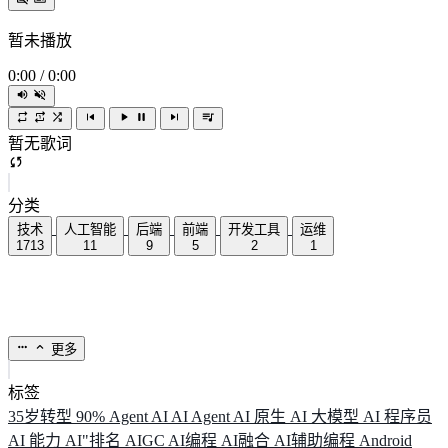
暂未播放
0:00
/
0:00
暂无歌词
分类
技术
人工智能
后端
前端
开发工具
运维
1713
11
9
5
2
1
更多
标签
35岁转型
90%
Agent
AI
AI Agent
AI 原生
AI 大模型
AI 程序员
AI 能力
AI"排名
AIGC
AI编程
AI融合
AI辅助编程
Android