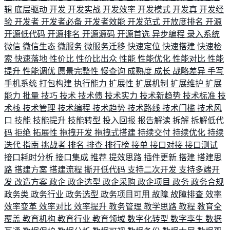
辑
底层驱动
开发
开发实战
开发效率
开发模式
开发真
开发经
验
开发者
开发者必备
开发者效能
开发范式
开放度排名
开源
开源低代码
开源排名
开源源码
开源首选
异步编程
录入系统
微信
微信生态
微服务
微服务迁移
快速定位
快速搭建
快速检
索
快速落地
性价比
性价比出众
性能
性能优化
性能对比
性能
提升
性能调优
愿景完整性
慢查询
成熟度
成长
战略差异
手写
手机系统
打包构建
执行能力
扩展性
扩展机制
扩展维护
扩展
能力
批量
技巧
技术
技术债
技术实力
技术新趋势
技术标准
技
术栈
技术管理
技术编程
技术趋势
技术路线
技术门槛
技术风
口
技能
技能提升
技能转型
投入回报
报告解读
拆解
拆解低代
码
拒绝
拓展性
拖拽开发
拖拽式搭建
持续交付
持续优化
持续
迭代
指南
挑战者
排名
排查
排行榜
接单
接口对接
接口测试
接口耗时分析
接口集成
推荐
提效思路
插件更新
搭建
搭建思
路
搭建方案
搭建流程
撕开低代码
支持二次开发
支持多端开
发
改造方案
政企
政企选型
政企采购
政企项目
政务
政务合规
政务类
政务行业
政务选型
政务项目可用
故障
故障排查
效率
效率变革
效率对比
效率提升
教务管理
教学思路
教程
教育全
覆盖
教育机构
教育行业
教育领域
数字化转型
数字孪生
数据