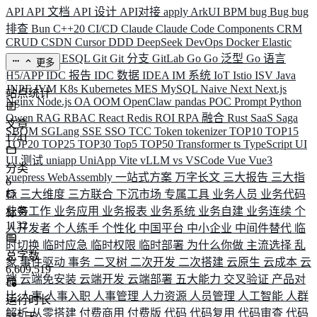
API
API 文档
API 设计
API对接
apply
ArkUI
BPM
bug
Bug
bug
排查
Bun
C++20
CI/CD
Claude
Claude Code
Components
CRM
CRUD
CSDN
Cursor
DDD
DeepSeek
DevOps
Docker
Elastic
ELK
Elysia
ESQL
Git
Git 分支
GitLab
Go
Go 泛型
Go 语言
更多
H5/APP
IDC 报告
IDC 数据
IDEA
IM 系统
IoT
Istio
ISV
Java
JNPF
JVM
K8s
Kubernetes
MES
MySQL
Naive
Next
Next.js
站点统计
Nginx
Node.js
OA
OOM
OpenClaw
pandas
POC
Prompt
Python
Qwen
RAG
RBAC
React
Redis
ROI
RPA 融合
Rust
SaaS
Saga
文章
SBOM
SGLang
SSE
SSO
TCC
Token
tokenizer
TOP10
TOP15
1741
TOP20
TOP25
TOP30
Top5
TOP50
Transformer
ts
TypeScript
UI
UI 测试
uniapp
UniApp
Vite
vLLM
vs
VSCode
Vue
Vue3
分类
vuepress
WebAssembly
一站式方案
万字长文
三大报告
三大指
6
标
三大维度
三方联合
下沉市场
专属工具
业务人员
业务代码
业务工作
业务应用
业务报表
业务系统
业务自建
业务连续
个
标签
1132
人开发者
个人练手
个性化
中国平台
中小企业
中间件替代
临
时切换
临时应急
临时权限
临时部署
为什么你做
主流选择
乱
总字数
象
事件驱动
事务
二叉树
二次开发
二次搭建
云原生
云成本
云
6,609,519
端
云端免安装
云端开发
云端部署
五大能力
交叉验证
产品对
比
人事
人事入职
人事管理
人力资源
人员管理
人工智能
人群
运行时长
解析
从零搭建
付费商用
付费版
代码
代码复用
代码审查
代码
585
天