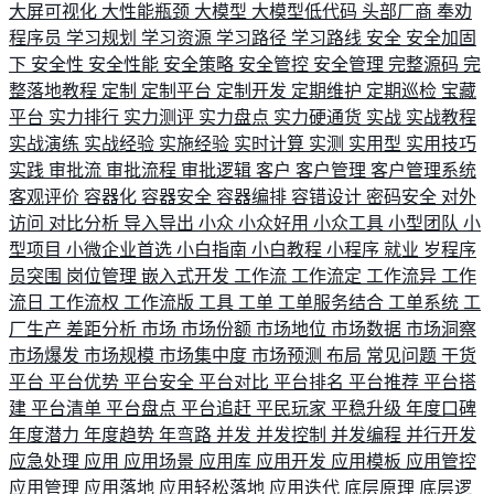
大屏可视化
大性能瓶颈
大模型
大模型低代码
头部厂商
奉劝
程序员
学习规划
学习资源
学习路径
学习路线
安全
安全加固
下
安全性
安全性能
安全策略
安全管控
安全管理
完整源码
完
整落地教程
定制
定制平台
定制开发
定期维护
定期巡检
宝藏
平台
实力排行
实力测评
实力盘点
实力硬通货
实战
实战教程
实战演练
实战经验
实施经验
实时计算
实测
实用型
实用技巧
实践
审批流
审批流程
审批逻辑
客户
客户管理
客户管理系统
客观评价
容器化
容器安全
容器编排
容错设计
密码安全
对外
访问
对比分析
导入导出
小众
小众好用
小众工具
小型团队
小
型项目
小微企业首选
小白指南
小白教程
小程序
就业
岁程序
员突围
岗位管理
嵌入式开发
工作流
工作流定
工作流异
工作
流日
工作流权
工作流版
工具
工单
工单服务结合
工单系统
工
厂生产
差距分析
市场
市场份额
市场地位
市场数据
市场洞察
市场爆发
市场规模
市场集中度
市场预测
布局
常见问题
干货
平台
平台优势
平台安全
平台对比
平台排名
平台推荐
平台搭
建
平台清单
平台盘点
平台追赶
平民玩家
平稳升级
年度口碑
年度潜力
年度趋势
年弯路
并发
并发控制
并发编程
并行开发
应急处理
应用
应用场景
应用库
应用开发
应用模板
应用管控
应用管理
应用落地
应用轻松落地
应用迭代
底层原理
底层逻