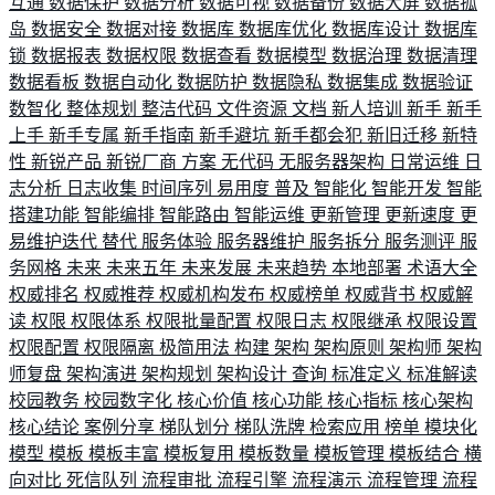
互通
数据保护
数据分析
数据可视
数据备份
数据大屏
数据孤
岛
数据安全
数据对接
数据库
数据库优化
数据库设计
数据库
锁
数据报表
数据权限
数据查看
数据模型
数据治理
数据清理
数据看板
数据自动化
数据防护
数据隐私
数据集成
数据验证
数智化
整体规划
整洁代码
文件资源
文档
新人培训
新手
新手
上手
新手专属
新手指南
新手避坑
新手都会犯
新旧迁移
新特
性
新锐产品
新锐厂商
方案
无代码
无服务器架构
日常运维
日
志分析
日志收集
时间序列
易用度
普及
智能化
智能开发
智能
搭建功能
智能编排
智能路由
智能运维
更新管理
更新速度
更
易维护迭代
替代
服务体验
服务器维护
服务拆分
服务测评
服
务网格
未来
未来五年
未来发展
未来趋势
本地部署
术语大全
权威排名
权威推荐
权威机构发布
权威榜单
权威背书
权威解
读
权限
权限体系
权限批量配置
权限日志
权限继承
权限设置
权限配置
权限隔离
极简用法
构建
架构
架构原则
架构师
架构
师复盘
架构演进
架构规划
架构设计
查询
标准定义
标准解读
校园教务
校园数字化
核心价值
核心功能
核心指标
核心架构
核心结论
案例分享
梯队划分
梯队洗牌
检索应用
榜单
模块化
模型
模板
模板丰富
模板复用
模板数量
模板管理
模板结合
横
向对比
死信队列
流程审批
流程引擎
流程演示
流程管理
流程