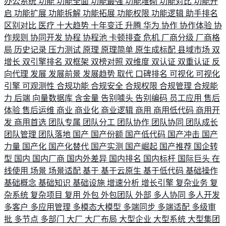
办公系统
功能
功能全面
功能最强
功能堆砌
功能对比
功能开
启
功能扩展
功能拆解
功能拓展
功能权限
功能逻辑
助手排名
区别对比
医疗
十大趋势
十年变迁
升腾
华为
协作
协作体验
协
作规则
协同开发
协程
协程池
卡顿排查
危机
厂商分级
厂商格
局
历史记录
压力测试
原理
原理简单
原生成标配
县域市场
双
增长
双引擎排名
双框架
双榜对照
双维度
双认证
双重认证
反
向代理
发展
发展前景
发展趋势
取代
口碑排名
可视化
可视化
引擎
可观测性
合规功能
合规安全
合规权限
合规管理
合规能
力
后端
向量数据库
含金量
告别噱头
告别编码
员工应用
售后
体验
售后运维
商业
商业化
商业逻辑
商用
商用低代码
商用开
发
商用首选
团队专属
团队分工
团队协作
团队协同
团队成长
团队管理
团队落地
国产
国产份额
国产低代码
国产冲击
国产
力量
国产化
国产化替代
国产实测
国产崛起
国产推荐
国企转
型
国内
国内厂商
国内外差异
国内排名
国内标杆
国际巨头
在
线使用
场景
场景适配
基于
基于云原生
基于低代码
基础操作
基础概念
基础知识
基础设施
增速分析
增长引擎
复杂业务
复
杂系统
复杂项目
复用
外包
外包团队
外部
多人协同
多人开发
多客户
多应用管理
多模态大模型
多端同步
多端适配
多级审
批
多节点
多部门
大厂
大厂布局
大型企业
大型系统
大型集团