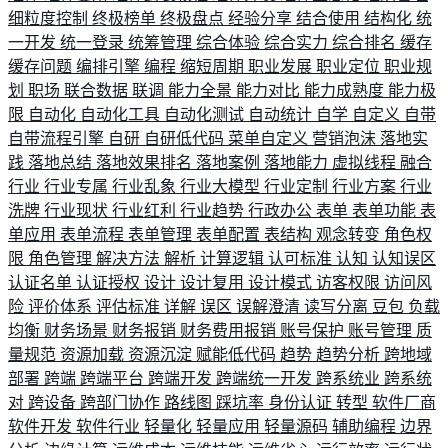
细粒度控制
终极榜单
终极盘点
经验分享
结合使用
结构化
统
一开发
统一登录
统筹管理
综合体验
综合实力
综合排名
缓存
缓存问题
编排引擎
编程
缩短周期
职业发展
职业定位
职业规
划
职场
联合数据
联调
能力全景
能力对比
能力成熟度
能力极
限
自动化
自动化工具
自动化测试
自动统计
自学
自定义
自带
自带流程引擎
自研
自研低代码
菜单自定义
营销泡沫
落地实
践
落地总结
落地效果排名
落地案例
落地能力
虚拟线程
融合
行业
行业专属
行业乱象
行业大模型
行业定制
行业方案
行业
洗牌
行业现状
行业红利
行业趋势
行政办公
表单
表单功能
表
单应用
表单流程
表单管理
表单配置
表结构
观念转变
角色权
限
角色管理
解决方法
解析
计算逻辑
认可标准
认知
认知误区
认证名单
认证授权
设计
设计复用
设计模式
访客权限
访问风
险
评价体系
评估标准
详解
误区
误解澄清
读写分离
豆包
负载
均衡
财务场景
财务报销
财务费用报销
账号保护
账号管理
质
量规范
资源加载
资源沉淀
赋能低代码
趋势
趋势分析
跨地域
部署
跨端
跨端平台
跨端开发
跨端统一开发
跨系统业
跨系统
对
跨设备
跨部门协作
路线图
踩坑率
身份认证
转型
软件厂商
软件开发
软件行业
轻量化
轻量应用
轻量源码
辅助编程
边界