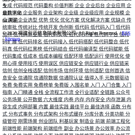
生成
代码规范
代码重构
价值判断
企业
企业后台
企业应用
企
业数字化
企业服务
企业架构
企业级
企业级应用
企业规模
企
最后活动
业调研
企业选型
优势
优化
优化方案
优化解决方案
优缺点
传
64
天前
统审批
传统对比
传统开发
伪创新
低代码
低代码入门
低代码
©
2026
福建引迈信息技术有限公司. All Rights Reserved. /
RSS
加持
低代码商业版
低代码实现
低代码对接
低代码平台
低代
/
Sitemap
码扩展
低代码排名
低代码接入
低代码搭配
低代码整合
低代
码真
低代码红黑榜
低代码结合
低代码编译型
低代码赋能
低
代码集成
低成本
低成本编程
低配环境
低配运行
使用优化
使
用心得
使用技巧
使用误区
供应链安全
供应链行业
供应链采
信创
信创全栈适配
信创市场
信创环境
信创适配
信创首选
信
息安全
信通院
信通院数据
信通院认证
值得入手
元数据驱动
免费
免费实用
免费榜单
免费版
入围名单
入门
入门合集
入门
指南
入门精通
全栈
全流程工作流
全行业适配
全链路
公众号
公务场景
公开数据
六大维度
内卷
内存
内存安全
内存泄漏
内
容生成
内网部署
内置
最佳实践
最佳平台
最佳选择
函数
分布
式
分布式事务
分布式架构
分布式缓存
分库分表
分类功能
分
级管控
刚需场景
创业团队
利基玩家
制造业
前端
前端工程化
前端性能
前端架构
前端组件
副业
办公场景
办公效率
办公流