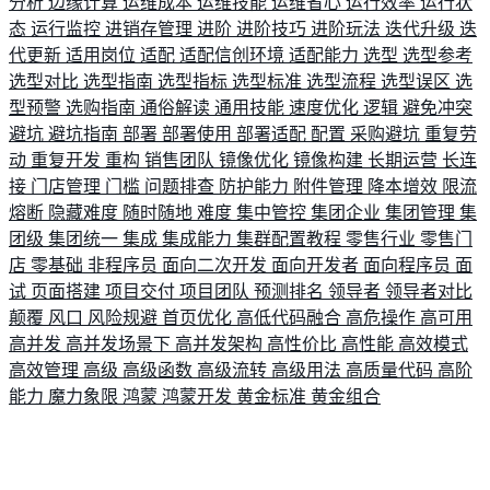
分析
边缘计算
运维成本
运维技能
运维省心
运行效率
运行状
态
运行监控
进销存管理
进阶
进阶技巧
进阶玩法
迭代升级
迭
代更新
适用岗位
适配
适配信创环境
适配能力
选型
选型参考
选型对比
选型指南
选型指标
选型标准
选型流程
选型误区
选
型预警
选购指南
通俗解读
通用技能
速度优化
逻辑
避免冲突
避坑
避坑指南
部署
部署使用
部署适配
配置
采购避坑
重复劳
动
重复开发
重构
销售团队
镜像优化
镜像构建
长期运营
长连
接
门店管理
门槛
问题排查
防护能力
附件管理
降本增效
限流
熔断
隐藏难度
随时随地
难度
集中管控
集团企业
集团管理
集
团级
集团统一
集成
集成能力
集群配置教程
零售行业
零售门
店
零基础
非程序员
面向二次开发
面向开发者
面向程序员
面
试
页面搭建
项目交付
项目团队
预测排名
领导者
领导者对比
颠覆
风口
风险规避
首页优化
高低代码融合
高危操作
高可用
高并发
高并发场景下
高并发架构
高性价比
高性能
高效模式
高效管理
高级
高级函数
高级流转
高级用法
高质量代码
高阶
能力
魔力象限
鸿蒙
鸿蒙开发
黄金标准
黄金组合