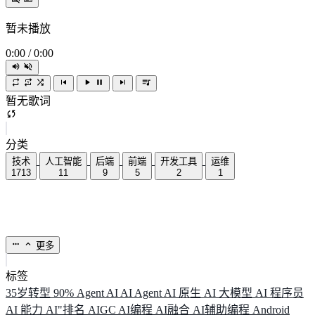
暂未播放
0:00
/
0:00
暂无歌词
分类
技术
人工智能
后端
前端
开发工具
运维
1713
11
9
5
2
1
更多
标签
35岁转型
90%
Agent
AI
AI Agent
AI 原生
AI 大模型
AI 程序员
AI 能力
AI"排名
AIGC
AI编程
AI融合
AI辅助编程
Android