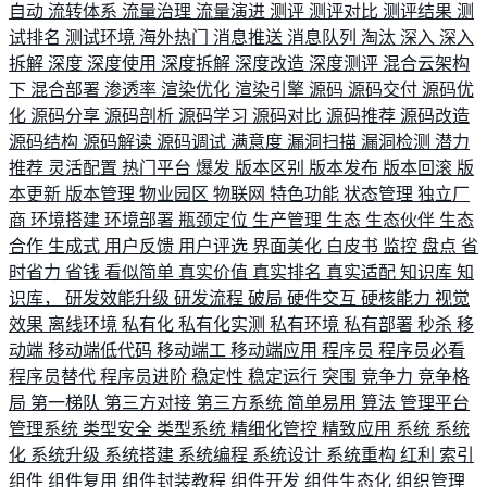
自动
流转体系
流量治理
流量演进
测评
测评对比
测评结果
测
试排名
测试环境
海外热门
消息推送
消息队列
淘汰
深入
深入
拆解
深度
深度使用
深度拆解
深度改造
深度测评
混合云架构
下
混合部署
渗透率
渲染优化
渲染引擎
源码
源码交付
源码优
化
源码分享
源码剖析
源码学习
源码对比
源码推荐
源码改造
源码结构
源码解读
源码调试
满意度
漏洞扫描
漏洞检测
潜力
推荐
灵活配置
热门平台
爆发
版本区别
版本发布
版本回滚
版
本更新
版本管理
物业园区
物联网
特色功能
状态管理
独立厂
商
环境搭建
环境部署
瓶颈定位
生产管理
生态
生态伙伴
生态
合作
生成式
用户反馈
用户评选
界面美化
白皮书
监控
盘点
省
时省力
省钱
看似简单
真实价值
真实排名
真实适配
知识库
知
识库，
研发效能升级
研发流程
破局
硬件交互
硬核能力
视觉
效果
离线环境
私有化
私有化实测
私有环境
私有部署
秒杀
移
动端
移动端低代码
移动端工
移动端应用
程序员
程序员必看
程序员替代
程序员进阶
稳定性
稳定运行
突围
竞争力
竞争格
局
第一梯队
第三方对接
第三方系统
简单易用
算法
管理平台
管理系统
类型安全
类型系统
精细化管控
精致应用
系统
系统
化
系统升级
系统搭建
系统编程
系统设计
系统重构
红利
索引
组件
组件复用
组件封装教程
组件开发
组件生态化
组织管理