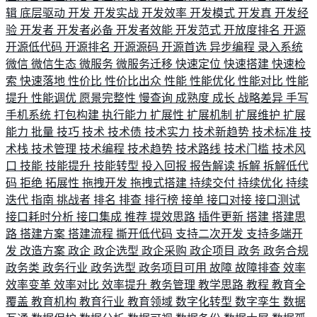
辑
底层驱动
开发
开发实战
开发效率
开发模式
开发真
开发经
验
开发者
开发者必备
开发者效能
开发范式
开放度排名
开源
开源低代码
开源排名
开源源码
开源首选
异步编程
录入系统
微信
微信生态
微服务
微服务迁移
快速定位
快速搭建
快速检
索
快速落地
性价比
性价比出众
性能
性能优化
性能对比
性能
提升
性能调优
愿景完整性
慢查询
成熟度
成长
战略差异
手写
手机系统
打包构建
执行能力
扩展性
扩展机制
扩展维护
扩展
能力
批量
技巧
技术
技术债
技术实力
技术新趋势
技术标准
技
术栈
技术管理
技术编程
技术趋势
技术路线
技术门槛
技术风
口
技能
技能提升
技能转型
投入回报
报告解读
拆解
拆解低代
码
拒绝
拓展性
拖拽开发
拖拽式搭建
持续交付
持续优化
持续
迭代
指南
挑战者
排名
排查
排行榜
接单
接口对接
接口测试
接口耗时分析
接口集成
推荐
提效思路
插件更新
搭建
搭建思
路
搭建方案
搭建流程
撕开低代码
支持二次开发
支持多端开
发
改造方案
政企
政企选型
政企采购
政企项目
政务
政务合规
政务类
政务行业
政务选型
政务项目可用
故障
故障排查
效率
效率变革
效率对比
效率提升
教务管理
教学思路
教程
教育全
覆盖
教育机构
教育行业
教育领域
数字化转型
数字孪生
数据