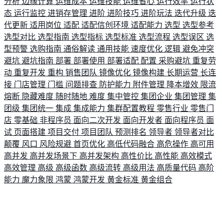
分析
边缘计算
运维成本
运维技能
运维省心
运行效率
运行状
态
运行监控
进销存管理
进阶
进阶技巧
进阶玩法
迭代升级
迭
代更新
适用岗位
适配
适配信创环境
适配能力
选型
选型参考
选型对比
选型指南
选型指标
选型标准
选型流程
选型误区
选
型预警
选购指南
通俗解读
通用技能
速度优化
逻辑
避免冲突
避坑
避坑指南
部署
部署使用
部署适配
配置
采购避坑
重复劳
动
重复开发
重构
销售团队
镜像优化
镜像构建
长期运营
长连
接
门店管理
门槛
问题排查
防护能力
附件管理
降本增效
限流
熔断
隐藏难度
随时随地
难度
集中管控
集团企业
集团管理
集
团级
集团统一
集成
集成能力
集群配置教程
零售行业
零售门
店
零基础
非程序员
面向二次开发
面向开发者
面向程序员
面
试
页面搭建
项目交付
项目团队
预测排名
领导者
领导者对比
颠覆
风口
风险规避
首页优化
高低代码融合
高危操作
高可用
高并发
高并发场景下
高并发架构
高性价比
高性能
高效模式
高效管理
高级
高级函数
高级流转
高级用法
高质量代码
高阶
能力
魔力象限
鸿蒙
鸿蒙开发
黄金标准
黄金组合