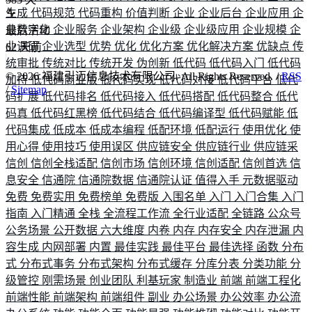
生成
代码规范
代码重构
价值判断
企业
企业后台
企业应用
企
业数字化
企业服务
企业架构
企业级
企业级应用
企业规模
企
最后活动
业调研
企业选型
优势
优化
优化方案
优化解决方案
优缺点
传
62
天前
统审批
传统对比
传统开发
伪创新
低代码
低代码入门
低代码
©
2026
福建引迈信息技术有限公司. All Rights Reserved. /
RSS
加持
低代码商业版
低代码实现
低代码对接
低代码平台
低代
/
Sitemap
码扩展
低代码排名
低代码接入
低代码搭配
低代码整合
低代
码真
低代码红黑榜
低代码结合
低代码编译型
低代码赋能
低
代码集成
低成本
低成本编程
低配环境
低配运行
使用优化
使
用心得
使用技巧
使用误区
供应链安全
供应链行业
供应链采
信创
信创全栈适配
信创市场
信创环境
信创适配
信创首选
信
息安全
信通院
信通院数据
信通院认证
值得入手
元数据驱动
免费
免费实用
免费榜单
免费版
入围名单
入门
入门合集
入门
指南
入门精通
全栈
全流程工作流
全行业适配
全链路
公众号
公务场景
公开数据
六大维度
内卷
内存
内存安全
内存泄漏
内
容生成
内网部署
内置
最佳实践
最佳平台
最佳选择
函数
分布
式
分布式事务
分布式架构
分布式缓存
分库分表
分类功能
分
级管控
刚需场景
创业团队
利基玩家
制造业
前端
前端工程化
前端性能
前端架构
前端组件
副业
办公场景
办公效率
办公流