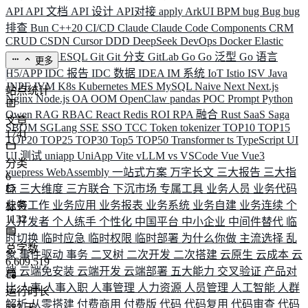
API
API 文档
API 设计
API对接
apply
ArkUI
BPM
bug
Bug
bug
排查
Bun
C++20
CI/CD
Claude
Claude Code
Components
CRM
CRUD
CSDN
Cursor
DDD
DeepSeek
DevOps
Docker
Elastic
ELK
Elysia
ESQL
Git
Git 分支
GitLab
Go
Go 泛型
Go 语言
更多
H5/APP
IDC 报告
IDC 数据
IDEA
IM 系统
IoT
Istio
ISV
Java
JNPF
JVM
K8s
Kubernetes
MES
MySQL
Naive
Next
Next.js
站点统计
Nginx
Node.js
OA
OOM
OpenClaw
pandas
POC
Prompt
Python
Qwen
RAG
RBAC
React
Redis
ROI
RPA 融合
Rust
SaaS
Saga
文章
SBOM
SGLang
SSE
SSO
TCC
Token
tokenizer
TOP10
TOP15
1741
TOP20
TOP25
TOP30
Top5
TOP50
Transformer
ts
TypeScript
UI
UI 测试
uniapp
UniApp
Vite
vLLM
vs
VSCode
Vue
Vue3
分类
vuepress
WebAssembly
一站式方案
万字长文
三大报告
三大指
6
标
三大维度
三方联合
下沉市场
专属工具
业务人员
业务代码
业务工作
业务应用
业务报表
业务系统
业务自建
业务连续
个
标签
1132
人开发者
个人练手
个性化
中国平台
中小企业
中间件替代
临
时切换
临时应急
临时权限
临时部署
为什么你做
主流选择
乱
总字数
象
事件驱动
事务
二叉树
二次开发
二次搭建
云原生
云成本
云
6,609,519
端
云端免安装
云端开发
云端部署
五大能力
交叉验证
产品对
比
人事
人事入职
人事管理
人力资源
人员管理
人工智能
人群
运行时长
解析
从零搭建
付费商用
付费版
代码
代码复用
代码审查
代码
583
天