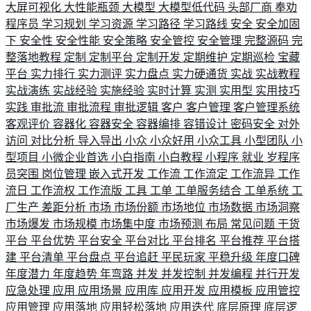
大屏可视化
大性能瓶颈
大模型
大模型低代码
头部厂商
奉劝
程序员
学习规划
学习资源
学习路径
学习路线
安全
安全加固
下
安全性
安全性能
安全策略
安全管控
安全管理
完整源码
完
整落地教程
定制
定制平台
定制开发
定期维护
定期巡检
宝藏
平台
实力排行
实力测评
实力盘点
实力硬通货
实战
实战教程
实战演练
实战经验
实施经验
实时计算
实测
实用型
实用技巧
实践
审批流
审批流程
审批逻辑
客户
客户管理
客户管理系统
客观评价
容器化
容器安全
容器编排
容错设计
密码安全
对外
访问
对比分析
导入导出
小众
小众好用
小众工具
小型团队
小
型项目
小微企业首选
小白指南
小白教程
小程序
就业
岁程序
员突围
岗位管理
嵌入式开发
工作流
工作流定
工作流异
工作
流日
工作流权
工作流版
工具
工单
工单服务结合
工单系统
工
厂生产
差距分析
市场
市场份额
市场地位
市场数据
市场洞察
市场爆发
市场规模
市场集中度
市场预测
布局
常见问题
干货
平台
平台优势
平台安全
平台对比
平台排名
平台推荐
平台搭
建
平台清单
平台盘点
平台追赶
平民玩家
平稳升级
年度口碑
年度潜力
年度趋势
年弯路
并发
并发控制
并发编程
并行开发
应急处理
应用
应用场景
应用库
应用开发
应用模板
应用管控
应用管理
应用落地
应用轻松落地
应用迭代
底层原理
底层逻