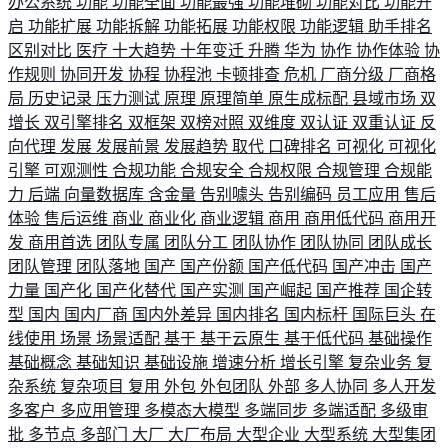
办公系统
功能
功能全面
功能最强
功能堆砌
功能对比
功能开
启
功能扩展
功能拆解
功能拓展
功能权限
功能逻辑
助手排名
区别对比
医疗
十大趋势
十年变迁
升腾
华为
协作
协作体验
协
作规则
协同开发
协程
协程池
卡顿排查
危机
厂商分级
厂商格
局
历史记录
压力测试
原理
原理简单
原生成标配
县域市场
双
增长
双引擎排名
双框架
双榜对照
双维度
双认证
双重认证
反
向代理
发展
发展前景
发展趋势
取代
口碑排名
可视化
可视化
引擎
可观测性
合规功能
合规安全
合规权限
合规管理
合规能
力
后端
向量数据库
含金量
告别噱头
告别编码
员工应用
售后
体验
售后运维
商业
商业化
商业逻辑
商用
商用低代码
商用开
发
商用首选
团队专属
团队分工
团队协作
团队协同
团队成长
团队管理
团队落地
国产
国产份额
国产低代码
国产冲击
国产
力量
国产化
国产化替代
国产实测
国产崛起
国产推荐
国企转
型
国内
国内厂商
国内外差异
国内排名
国内标杆
国际巨头
在
线使用
场景
场景适配
基于
基于云原生
基于低代码
基础操作
基础概念
基础知识
基础设施
增速分析
增长引擎
复杂业务
复
杂系统
复杂项目
复用
外包
外包团队
外部
多人协同
多人开发
多客户
多应用管理
多模态大模型
多端同步
多端适配
多级审
批
多节点
多部门
大厂
大厂布局
大型企业
大型系统
大型集团