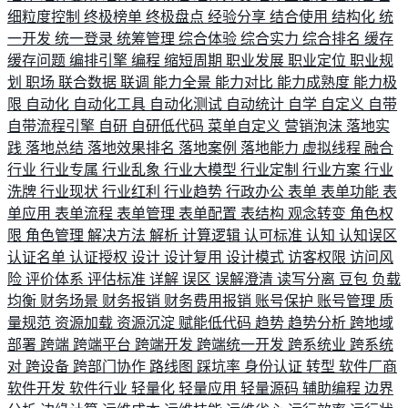
细粒度控制
终极榜单
终极盘点
经验分享
结合使用
结构化
统
一开发
统一登录
统筹管理
综合体验
综合实力
综合排名
缓存
缓存问题
编排引擎
编程
缩短周期
职业发展
职业定位
职业规
划
职场
联合数据
联调
能力全景
能力对比
能力成熟度
能力极
限
自动化
自动化工具
自动化测试
自动统计
自学
自定义
自带
自带流程引擎
自研
自研低代码
菜单自定义
营销泡沫
落地实
践
落地总结
落地效果排名
落地案例
落地能力
虚拟线程
融合
行业
行业专属
行业乱象
行业大模型
行业定制
行业方案
行业
洗牌
行业现状
行业红利
行业趋势
行政办公
表单
表单功能
表
单应用
表单流程
表单管理
表单配置
表结构
观念转变
角色权
限
角色管理
解决方法
解析
计算逻辑
认可标准
认知
认知误区
认证名单
认证授权
设计
设计复用
设计模式
访客权限
访问风
险
评价体系
评估标准
详解
误区
误解澄清
读写分离
豆包
负载
均衡
财务场景
财务报销
财务费用报销
账号保护
账号管理
质
量规范
资源加载
资源沉淀
赋能低代码
趋势
趋势分析
跨地域
部署
跨端
跨端平台
跨端开发
跨端统一开发
跨系统业
跨系统
对
跨设备
跨部门协作
路线图
踩坑率
身份认证
转型
软件厂商
软件开发
软件行业
轻量化
轻量应用
轻量源码
辅助编程
边界