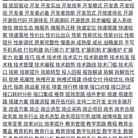
辑
底层驱动
开发
开发实战
开发效率
开发模式
开发真
开发经
验
开发者
开发者必备
开发者效能
开发范式
开放度排名
开源
开源低代码
开源排名
开源源码
开源首选
异步编程
录入系统
微信
微信生态
微服务
微服务迁移
快速定位
快速搭建
快速检
索
快速落地
性价比
性价比出众
性能
性能优化
性能对比
性能
提升
性能调优
愿景完整性
慢查询
成熟度
成长
战略差异
手写
手机系统
打包构建
执行能力
扩展性
扩展机制
扩展维护
扩展
能力
批量
技巧
技术
技术债
技术实力
技术新趋势
技术标准
技
术栈
技术管理
技术编程
技术趋势
技术路线
技术门槛
技术风
口
技能
技能提升
技能转型
投入回报
报告解读
拆解
拆解低代
码
拒绝
拓展性
拖拽开发
拖拽式搭建
持续交付
持续优化
持续
迭代
指南
挑战者
排名
排查
排行榜
接单
接口对接
接口测试
接口耗时分析
接口集成
推荐
提效思路
插件更新
搭建
搭建思
路
搭建方案
搭建流程
撕开低代码
支持二次开发
支持多端开
发
改造方案
政企
政企选型
政企采购
政企项目
政务
政务合规
政务类
政务行业
政务选型
政务项目可用
故障
故障排查
效率
效率变革
效率对比
效率提升
教务管理
教学思路
教程
教育全
覆盖
教育机构
教育行业
教育领域
数字化转型
数字孪生
数据