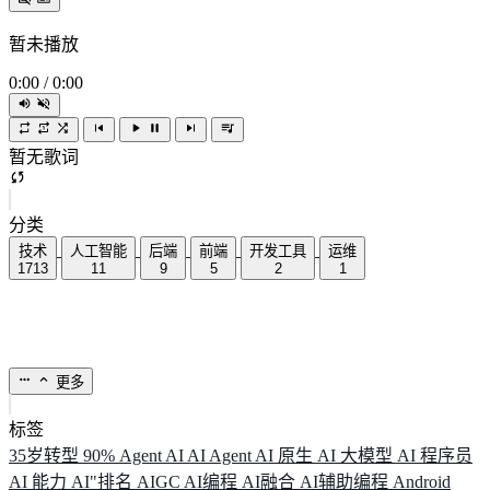
暂未播放
0:00
/
0:00
暂无歌词
分类
技术
人工智能
后端
前端
开发工具
运维
1713
11
9
5
2
1
更多
标签
35岁转型
90%
Agent
AI
AI Agent
AI 原生
AI 大模型
AI 程序员
AI 能力
AI"排名
AIGC
AI编程
AI融合
AI辅助编程
Android