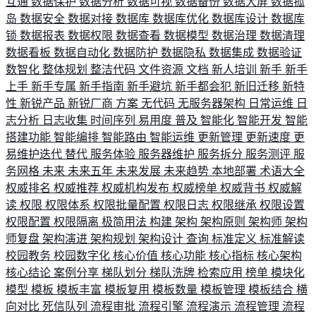
互通
数据保护
数据分析
数据可视
数据备份
数据大屏
数据孤
岛
数据安全
数据对接
数据库
数据库优化
数据库设计
数据库
锁
数据报表
数据权限
数据查看
数据模型
数据治理
数据清理
数据看板
数据自动化
数据防护
数据隐私
数据集成
数据验证
数智化
整体规划
整洁代码
文件资源
文档
新人培训
新手
新手
上手
新手专属
新手指南
新手避坑
新手都会犯
新旧迁移
新特
性
新锐产品
新锐厂商
方案
无代码
无服务器架构
日常运维
日
志分析
日志收集
时间序列
易用度
普及
智能化
智能开发
智能
搭建功能
智能编排
智能路由
智能运维
更新管理
更新速度
更
易维护迭代
替代
服务体验
服务器维护
服务拆分
服务测评
服
务网格
未来
未来五年
未来发展
未来趋势
本地部署
术语大全
权威排名
权威推荐
权威机构发布
权威榜单
权威背书
权威解
读
权限
权限体系
权限批量配置
权限日志
权限继承
权限设置
权限配置
权限隔离
极简用法
构建
架构
架构原则
架构师
架构
师复盘
架构演进
架构规划
架构设计
查询
标准定义
标准解读
校园教务
校园数字化
核心价值
核心功能
核心指标
核心架构
核心结论
案例分享
梯队划分
梯队洗牌
检索应用
榜单
模块化
模型
模板
模板丰富
模板复用
模板数量
模板管理
模板结合
横
向对比
死信队列
流程审批
流程引擎
流程演示
流程管理
流程