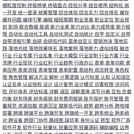
细粒度控制
终极榜单
终极盘点
经验分享
结合使用
结构化
统
一开发
统一登录
统筹管理
综合体验
综合实力
综合排名
缓存
缓存问题
编排引擎
编程
缩短周期
职业发展
职业定位
职业规
划
职场
联合数据
联调
能力全景
能力对比
能力成熟度
能力极
限
自动化
自动化工具
自动化测试
自动统计
自学
自定义
自带
自带流程引擎
自研
自研低代码
菜单自定义
营销泡沫
落地实
践
落地总结
落地效果排名
落地案例
落地能力
虚拟线程
融合
行业
行业专属
行业乱象
行业大模型
行业定制
行业方案
行业
洗牌
行业现状
行业红利
行业趋势
行政办公
表单
表单功能
表
单应用
表单流程
表单管理
表单配置
表结构
观念转变
角色权
限
角色管理
解决方法
解析
计算逻辑
认可标准
认知
认知误区
认证名单
认证授权
设计
设计复用
设计模式
访客权限
访问风
险
评价体系
评估标准
详解
误区
误解澄清
读写分离
豆包
负载
均衡
财务场景
财务报销
财务费用报销
账号保护
账号管理
质
量规范
资源加载
资源沉淀
赋能低代码
趋势
趋势分析
跨地域
部署
跨端
跨端平台
跨端开发
跨端统一开发
跨系统业
跨系统
对
跨设备
跨部门协作
路线图
踩坑率
身份认证
转型
软件厂商
软件开发
软件行业
轻量化
轻量应用
轻量源码
辅助编程
边界