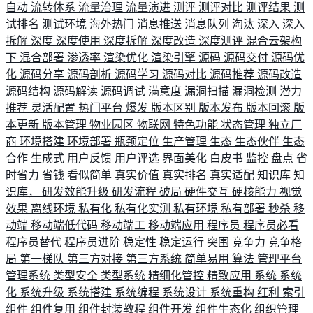
自动
流转体系
流量治理
流量演进
测评
测评对比
测评结果
测
试排名
测试环境
海外热门
消息推送
消息队列
淘汰
深入
深入
拆解
深度
深度使用
深度拆解
深度改造
深度测评
混合云架构
下
混合部署
渗透率
渲染优化
渲染引擎
源码
源码交付
源码优
化
源码分享
源码剖析
源码学习
源码对比
源码推荐
源码改造
源码结构
源码解读
源码调试
满意度
漏洞扫描
漏洞检测
潜力
推荐
灵活配置
热门平台
爆发
版本区别
版本发布
版本回滚
版
本更新
版本管理
物业园区
物联网
特色功能
状态管理
独立厂
商
环境搭建
环境部署
瓶颈定位
生产管理
生态
生态伙伴
生态
合作
生成式
用户反馈
用户评选
界面美化
白皮书
监控
盘点
省
时省力
省钱
看似简单
真实价值
真实排名
真实适配
知识库
知
识库，
研发效能升级
研发流程
破局
硬件交互
硬核能力
视觉
效果
离线环境
私有化
私有化实测
私有环境
私有部署
秒杀
移
动端
移动端低代码
移动端工
移动端应用
程序员
程序员必看
程序员替代
程序员进阶
稳定性
稳定运行
突围
竞争力
竞争格
局
第一梯队
第三方对接
第三方系统
简单易用
算法
管理平台
管理系统
类型安全
类型系统
精细化管控
精致应用
系统
系统
化
系统升级
系统搭建
系统编程
系统设计
系统重构
红利
索引
组件
组件复用
组件封装教程
组件开发
组件生态化
组织管理