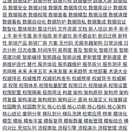
互通
数据保护
数据分析
数据可视
数据备份
数据大屏
数据孤
岛
数据安全
数据对接
数据库
数据库优化
数据库设计
数据库
锁
数据报表
数据权限
数据查看
数据模型
数据治理
数据清理
数据看板
数据自动化
数据防护
数据隐私
数据集成
数据验证
数智化
整体规划
整洁代码
文件资源
文档
新人培训
新手
新手
上手
新手专属
新手指南
新手避坑
新手都会犯
新旧迁移
新特
性
新锐产品
新锐厂商
方案
无代码
无服务器架构
日常运维
日
志分析
日志收集
时间序列
易用度
普及
智能化
智能开发
智能
搭建功能
智能编排
智能路由
智能运维
更新管理
更新速度
更
易维护迭代
替代
服务体验
服务器维护
服务拆分
服务测评
服
务网格
未来
未来五年
未来发展
未来趋势
本地部署
术语大全
权威排名
权威推荐
权威机构发布
权威榜单
权威背书
权威解
读
权限
权限体系
权限批量配置
权限日志
权限继承
权限设置
权限配置
权限隔离
极简用法
构建
架构
架构原则
架构师
架构
师复盘
架构演进
架构规划
架构设计
查询
标准定义
标准解读
校园教务
校园数字化
核心价值
核心功能
核心指标
核心架构
核心结论
案例分享
梯队划分
梯队洗牌
检索应用
榜单
模块化
模型
模板
模板丰富
模板复用
模板数量
模板管理
模板结合
横
向对比
死信队列
流程审批
流程引擎
流程演示
流程管理
流程