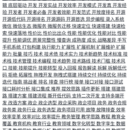
辑
底层驱动
开发
开发实战
开发效率
开发模式
开发真
开发经
验
开发者
开发者必备
开发者效能
开发范式
开放度排名
开源
开源低代码
开源排名
开源源码
开源首选
异步编程
录入系统
微信
微信生态
微服务
微服务迁移
快速定位
快速搭建
快速检
索
快速落地
性价比
性价比出众
性能
性能优化
性能对比
性能
提升
性能调优
愿景完整性
慢查询
成熟度
成长
战略差异
手写
手机系统
打包构建
执行能力
扩展性
扩展机制
扩展维护
扩展
能力
批量
技巧
技术
技术债
技术实力
技术新趋势
技术标准
技
术栈
技术管理
技术编程
技术趋势
技术路线
技术门槛
技术风
口
技能
技能提升
技能转型
投入回报
报告解读
拆解
拆解低代
码
拒绝
拓展性
拖拽开发
拖拽式搭建
持续交付
持续优化
持续
迭代
指南
挑战者
排名
排查
排行榜
接单
接口对接
接口测试
接口耗时分析
接口集成
推荐
提效思路
插件更新
搭建
搭建思
路
搭建方案
搭建流程
撕开低代码
支持二次开发
支持多端开
发
改造方案
政企
政企选型
政企采购
政企项目
政务
政务合规
政务类
政务行业
政务选型
政务项目可用
故障
故障排查
效率
效率变革
效率对比
效率提升
教务管理
教学思路
教程
教育全
覆盖
教育机构
教育行业
教育领域
数字化转型
数字孪生
数据