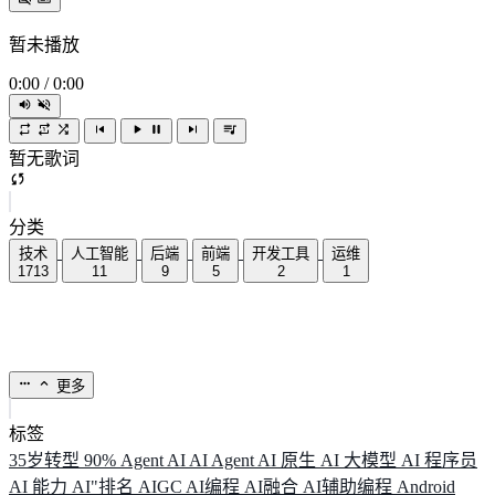
暂未播放
0:00
/
0:00
暂无歌词
分类
技术
人工智能
后端
前端
开发工具
运维
1713
11
9
5
2
1
更多
标签
35岁转型
90%
Agent
AI
AI Agent
AI 原生
AI 大模型
AI 程序员
AI 能力
AI"排名
AIGC
AI编程
AI融合
AI辅助编程
Android