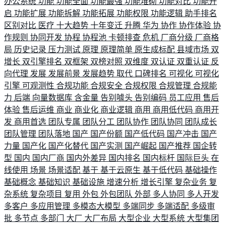
办公系统
功能
功能全面
功能最强
功能堆砌
功能对比
功能开
启
功能扩展
功能拆解
功能拓展
功能权限
功能逻辑
助手排名
区别对比
医疗
十大趋势
十年变迁
升腾
华为
协作
协作体验
协
作规则
协同开发
协程
协程池
卡顿排查
危机
厂商分级
厂商格
局
历史记录
压力测试
原理
原理简单
原生成标配
县域市场
双
增长
双引擎排名
双框架
双榜对照
双维度
双认证
双重认证
反
向代理
发展
发展前景
发展趋势
取代
口碑排名
可视化
可视化
引擎
可观测性
合规功能
合规安全
合规权限
合规管理
合规能
力
后端
向量数据库
含金量
告别噱头
告别编码
员工应用
售后
体验
售后运维
商业
商业化
商业逻辑
商用
商用低代码
商用开
发
商用首选
团队专属
团队分工
团队协作
团队协同
团队成长
团队管理
团队落地
国产
国产份额
国产低代码
国产冲击
国产
力量
国产化
国产化替代
国产实测
国产崛起
国产推荐
国企转
型
国内
国内厂商
国内外差异
国内排名
国内标杆
国际巨头
在
线使用
场景
场景适配
基于
基于云原生
基于低代码
基础操作
基础概念
基础知识
基础设施
增速分析
增长引擎
复杂业务
复
杂系统
复杂项目
复用
外包
外包团队
外部
多人协同
多人开发
多客户
多应用管理
多模态大模型
多端同步
多端适配
多级审
批
多节点
多部门
大厂
大厂布局
大型企业
大型系统
大型集团