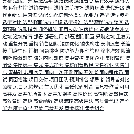
分析
边缘计算
运维成本
运维技能
运维省心
运行效率
运行状
态
运行监控
进销存管理
进阶
进阶技巧
进阶玩法
迭代升级
迭
代更新
适用岗位
适配
适配信创环境
适配能力
选型
选型参考
选型对比
选型指南
选型指标
选型标准
选型流程
选型误区
选
型预警
选购指南
通俗解读
通用技能
速度优化
逻辑
避免冲突
避坑
避坑指南
部署
部署使用
部署适配
配置
采购避坑
重复劳
动
重复开发
重构
销售团队
镜像优化
镜像构建
长期运营
长连
接
门店管理
门槛
问题排查
防护能力
附件管理
降本增效
限流
熔断
隐藏难度
随时随地
难度
集中管控
集团企业
集团管理
集
团级
集团统一
集成
集成能力
集群配置教程
零售行业
零售门
店
零基础
非程序员
面向二次开发
面向开发者
面向程序员
面
试
页面搭建
项目交付
项目团队
预测排名
领导者
领导者对比
颠覆
风口
风险规避
首页优化
高低代码融合
高危操作
高可用
高并发
高并发场景下
高并发架构
高性价比
高性能
高效模式
高效管理
高级
高级函数
高级流转
高级用法
高质量代码
高阶
能力
魔力象限
鸿蒙
鸿蒙开发
黄金标准
黄金组合