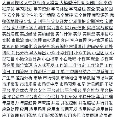
大屏可视化
大性能瓶颈
大模型
大模型低代码
头部厂商
奉劝
程序员
学习规划
学习资源
学习路径
学习路线
安全
安全加固
下
安全性
安全性能
安全策略
安全管控
安全管理
完整源码
完
整落地教程
定制
定制平台
定制开发
定期维护
定期巡检
宝藏
平台
实力排行
实力测评
实力盘点
实力硬通货
实战
实战教程
实战演练
实战经验
实施经验
实时计算
实测
实用型
实用技巧
实践
审批流
审批流程
审批逻辑
客户
客户管理
客户管理系统
客观评价
容器化
容器安全
容器编排
容错设计
密码安全
对外
访问
对比分析
导入导出
小众
小众好用
小众工具
小型团队
小
型项目
小微企业首选
小白指南
小白教程
小程序
就业
岁程序
员突围
岗位管理
嵌入式开发
工作流
工作流定
工作流异
工作
流日
工作流权
工作流版
工具
工单
工单服务结合
工单系统
工
厂生产
差距分析
市场
市场份额
市场地位
市场数据
市场洞察
市场爆发
市场规模
市场集中度
市场预测
布局
常见问题
干货
平台
平台优势
平台安全
平台对比
平台排名
平台推荐
平台搭
建
平台清单
平台盘点
平台追赶
平民玩家
平稳升级
年度口碑
年度潜力
年度趋势
年弯路
并发
并发控制
并发编程
并行开发
应急处理
应用
应用场景
应用库
应用开发
应用模板
应用管控
应用管理
应用落地
应用轻松落地
应用迭代
底层原理
底层逻