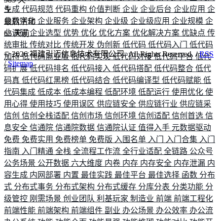
生成
代码规范
代码重构
价值判断
企业
企业后台
企业应用
企
业数字化
企业服务
企业架构
企业级
企业级应用
企业规模
企
最后活动
业调研
企业选型
优势
优化
优化方案
优化解决方案
优缺点
传
65
天前
统审批
传统对比
传统开发
伪创新
低代码
低代码入门
低代码
©
2026
福建引迈信息技术有限公司. All Rights Reserved. /
RSS
加持
低代码商业版
低代码实现
低代码对接
低代码平台
低代
/
Sitemap
码扩展
低代码排名
低代码接入
低代码搭配
低代码整合
低代
码真
低代码红黑榜
低代码结合
低代码编译型
低代码赋能
低
代码集成
低成本
低成本编程
低配环境
低配运行
使用优化
使
用心得
使用技巧
使用误区
供应链安全
供应链行业
供应链采
信创
信创全栈适配
信创市场
信创环境
信创适配
信创首选
信
息安全
信通院
信通院数据
信通院认证
值得入手
元数据驱动
免费
免费实用
免费榜单
免费版
入围名单
入门
入门合集
入门
指南
入门精通
全栈
全流程工作流
全行业适配
全链路
公众号
公务场景
公开数据
六大维度
内卷
内存
内存安全
内存泄漏
内
容生成
内网部署
内置
最佳实践
最佳平台
最佳选择
函数
分布
式
分布式事务
分布式架构
分布式缓存
分库分表
分类功能
分
级管控
刚需场景
创业团队
利基玩家
制造业
前端
前端工程化
前端性能
前端架构
前端组件
副业
办公场景
办公效率
办公流