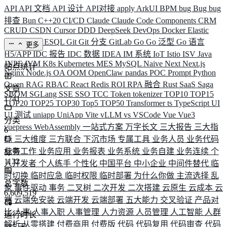
API
API 文档
API 设计
API对接
apply
ArkUI
BPM
bug
Bug
bug
排查
Bun
C++20
CI/CD
Claude
Claude Code
Components
CRM
CRUD
CSDN
Cursor
DDD
DeepSeek
DevOps
Docker
Elastic
ELK
Elysia
ESQL
Git
Git 分支
GitLab
Go
Go 泛型
Go 语言
更多
H5/APP
IDC 报告
IDC 数据
IDEA
IM 系统
IoT
Istio
ISV
Java
JNPF
JVM
K8s
Kubernetes
MES
MySQL
Naive
Next
Next.js
站点统计
Nginx
Node.js
OA
OOM
OpenClaw
pandas
POC
Prompt
Python
Qwen
RAG
RBAC
React
Redis
ROI
RPA 融合
Rust
SaaS
Saga
文章
SBOM
SGLang
SSE
SSO
TCC
Token
tokenizer
TOP10
TOP15
1741
TOP20
TOP25
TOP30
Top5
TOP50
Transformer
ts
TypeScript
UI
UI 测试
uniapp
UniApp
Vite
vLLM
vs
VSCode
Vue
Vue3
分类
vuepress
WebAssembly
一站式方案
万字长文
三大报告
三大指
6
标
三大维度
三方联合
下沉市场
专属工具
业务人员
业务代码
业务工作
业务应用
业务报表
业务系统
业务自建
业务连续
个
标签
1132
人开发者
个人练手
个性化
中国平台
中小企业
中间件替代
临
时切换
临时应急
临时权限
临时部署
为什么你做
主流选择
乱
总字数
象
事件驱动
事务
二叉树
二次开发
二次搭建
云原生
云成本
云
6,609,519
端
云端免安装
云端开发
云端部署
五大能力
交叉验证
产品对
比
人事
人事入职
人事管理
人力资源
人员管理
人工智能
人群
运行时长
解析
从零搭建
付费商用
付费版
代码
代码复用
代码审查
代码
585
天