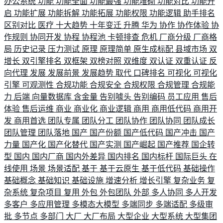
办公系统
功能
功能全面
功能最强
功能堆砌
功能对比
功能开
启
功能扩展
功能拆解
功能拓展
功能权限
功能逻辑
助手排名
区别对比
医疗
十大趋势
十年变迁
升腾
华为
协作
协作体验
协
作规则
协同开发
协程
协程池
卡顿排查
危机
厂商分级
厂商格
局
历史记录
压力测试
原理
原理简单
原生成标配
县域市场
双
增长
双引擎排名
双框架
双榜对照
双维度
双认证
双重认证
反
向代理
发展
发展前景
发展趋势
取代
口碑排名
可视化
可视化
引擎
可观测性
合规功能
合规安全
合规权限
合规管理
合规能
力
后端
向量数据库
含金量
告别噱头
告别编码
员工应用
售后
体验
售后运维
商业
商业化
商业逻辑
商用
商用低代码
商用开
发
商用首选
团队专属
团队分工
团队协作
团队协同
团队成长
团队管理
团队落地
国产
国产份额
国产低代码
国产冲击
国产
力量
国产化
国产化替代
国产实测
国产崛起
国产推荐
国企转
型
国内
国内厂商
国内外差异
国内排名
国内标杆
国际巨头
在
线使用
场景
场景适配
基于
基于云原生
基于低代码
基础操作
基础概念
基础知识
基础设施
增速分析
增长引擎
复杂业务
复
杂系统
复杂项目
复用
外包
外包团队
外部
多人协同
多人开发
多客户
多应用管理
多模态大模型
多端同步
多端适配
多级审
批
多节点
多部门
大厂
大厂布局
大型企业
大型系统
大型集团