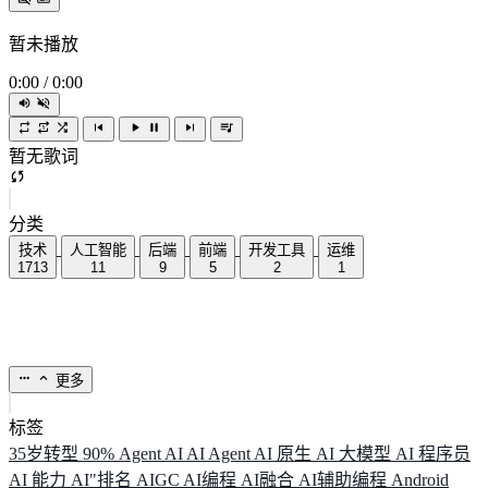
暂未播放
0:00
/
0:00
暂无歌词
分类
技术
人工智能
后端
前端
开发工具
运维
1713
11
9
5
2
1
更多
标签
35岁转型
90%
Agent
AI
AI Agent
AI 原生
AI 大模型
AI 程序员
AI 能力
AI"排名
AIGC
AI编程
AI融合
AI辅助编程
Android