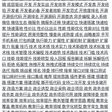
辑
底层驱动
开发
开发实战
开发效率
开发模式
开发真
开发经
验
开发者
开发者必备
开发者效能
开发范式
开放度排名
开源
开源低代码
开源排名
开源源码
开源首选
异步编程
录入系统
微信
微信生态
微服务
微服务迁移
快速定位
快速搭建
快速检
索
快速落地
性价比
性价比出众
性能
性能优化
性能对比
性能
提升
性能调优
愿景完整性
慢查询
成熟度
成长
战略差异
手写
手机系统
打包构建
执行能力
扩展性
扩展机制
扩展维护
扩展
能力
批量
技巧
技术
技术债
技术实力
技术新趋势
技术标准
技
术栈
技术管理
技术编程
技术趋势
技术路线
技术门槛
技术风
口
技能
技能提升
技能转型
投入回报
报告解读
拆解
拆解低代
码
拒绝
拓展性
拖拽开发
拖拽式搭建
持续交付
持续优化
持续
迭代
指南
挑战者
排名
排查
排行榜
接单
接口对接
接口测试
接口耗时分析
接口集成
推荐
提效思路
插件更新
搭建
搭建思
路
搭建方案
搭建流程
撕开低代码
支持二次开发
支持多端开
发
改造方案
政企
政企选型
政企采购
政企项目
政务
政务合规
政务类
政务行业
政务选型
政务项目可用
故障
故障排查
效率
效率变革
效率对比
效率提升
教务管理
教学思路
教程
教育全
覆盖
教育机构
教育行业
教育领域
数字化转型
数字孪生
数据