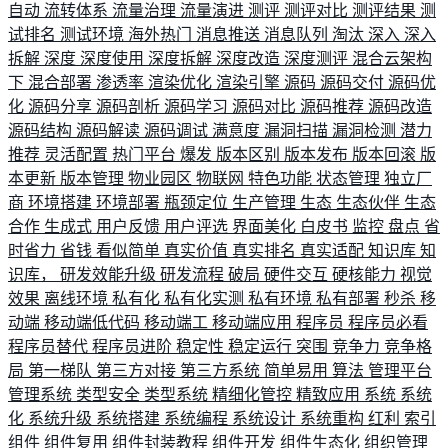
自动
流转体系
流量治理
流量演进
测评
测评对比
测评结果
测
试排名
测试环境
海外热门
消息推送
消息队列
淘汰
深入
深入
拆解
深度
深度使用
深度拆解
深度改造
深度测评
混合云架构
下
混合部署
渗透率
渲染优化
渲染引擎
源码
源码交付
源码优
化
源码分享
源码剖析
源码学习
源码对比
源码推荐
源码改造
源码结构
源码解读
源码调试
满意度
漏洞扫描
漏洞检测
潜力
推荐
灵活配置
热门平台
爆发
版本区别
版本发布
版本回滚
版
本更新
版本管理
物业园区
物联网
特色功能
状态管理
独立厂
商
环境搭建
环境部署
瓶颈定位
生产管理
生态
生态伙伴
生态
合作
生成式
用户反馈
用户评选
界面美化
白皮书
监控
盘点
省
时省力
省钱
看似简单
真实价值
真实排名
真实适配
知识库
知
识库，
研发效能升级
研发流程
破局
硬件交互
硬核能力
视觉
效果
离线环境
私有化
私有化实测
私有环境
私有部署
秒杀
移
动端
移动端低代码
移动端工
移动端应用
程序员
程序员必看
程序员替代
程序员进阶
稳定性
稳定运行
突围
竞争力
竞争格
局
第一梯队
第三方对接
第三方系统
简单易用
算法
管理平台
管理系统
类型安全
类型系统
精细化管控
精致应用
系统
系统
化
系统升级
系统搭建
系统编程
系统设计
系统重构
红利
索引
组件
组件复用
组件封装教程
组件开发
组件生态化
组织管理