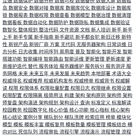
互通
数据保护
数据分析
数据可视
数据备份
数据大屏
数据孤
岛
数据安全
数据对接
数据库
数据库优化
数据库设计
数据库
锁
数据报表
数据权限
数据查看
数据模型
数据治理
数据清理
数据看板
数据自动化
数据防护
数据隐私
数据集成
数据验证
数智化
整体规划
整洁代码
文件资源
文档
新人培训
新手
新手
上手
新手专属
新手指南
新手避坑
新手都会犯
新旧迁移
新特
性
新锐产品
新锐厂商
方案
无代码
无服务器架构
日常运维
日
志分析
日志收集
时间序列
易用度
普及
智能化
智能开发
智能
搭建功能
智能编排
智能路由
智能运维
更新管理
更新速度
更
易维护迭代
替代
服务体验
服务器维护
服务拆分
服务测评
服
务网格
未来
未来五年
未来发展
未来趋势
本地部署
术语大全
权威排名
权威推荐
权威机构发布
权威榜单
权威背书
权威解
读
权限
权限体系
权限批量配置
权限日志
权限继承
权限设置
权限配置
权限隔离
极简用法
构建
架构
架构原则
架构师
架构
师复盘
架构演进
架构规划
架构设计
查询
标准定义
标准解读
校园教务
校园数字化
核心价值
核心功能
核心指标
核心架构
核心结论
案例分享
梯队划分
梯队洗牌
检索应用
榜单
模块化
模型
模板
模板丰富
模板复用
模板数量
模板管理
模板结合
横
向对比
死信队列
流程审批
流程引擎
流程演示
流程管理
流程