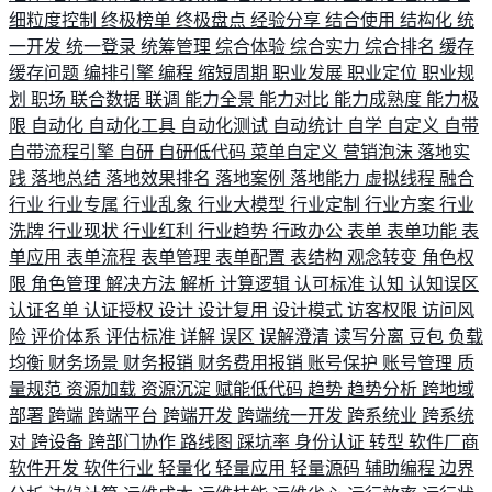
细粒度控制
终极榜单
终极盘点
经验分享
结合使用
结构化
统
一开发
统一登录
统筹管理
综合体验
综合实力
综合排名
缓存
缓存问题
编排引擎
编程
缩短周期
职业发展
职业定位
职业规
划
职场
联合数据
联调
能力全景
能力对比
能力成熟度
能力极
限
自动化
自动化工具
自动化测试
自动统计
自学
自定义
自带
自带流程引擎
自研
自研低代码
菜单自定义
营销泡沫
落地实
践
落地总结
落地效果排名
落地案例
落地能力
虚拟线程
融合
行业
行业专属
行业乱象
行业大模型
行业定制
行业方案
行业
洗牌
行业现状
行业红利
行业趋势
行政办公
表单
表单功能
表
单应用
表单流程
表单管理
表单配置
表结构
观念转变
角色权
限
角色管理
解决方法
解析
计算逻辑
认可标准
认知
认知误区
认证名单
认证授权
设计
设计复用
设计模式
访客权限
访问风
险
评价体系
评估标准
详解
误区
误解澄清
读写分离
豆包
负载
均衡
财务场景
财务报销
财务费用报销
账号保护
账号管理
质
量规范
资源加载
资源沉淀
赋能低代码
趋势
趋势分析
跨地域
部署
跨端
跨端平台
跨端开发
跨端统一开发
跨系统业
跨系统
对
跨设备
跨部门协作
路线图
踩坑率
身份认证
转型
软件厂商
软件开发
软件行业
轻量化
轻量应用
轻量源码
辅助编程
边界