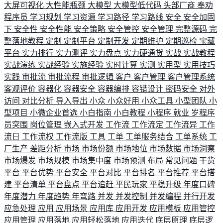
大屏可视化
大性能瓶颈
大模型
大模型低代码
头部厂商
奉劝
程序员
学习规划
学习资源
学习路径
学习路线
安全
安全加固
下
安全性
安全性能
安全策略
安全管控
安全管理
完整源码
完
整落地教程
定制
定制平台
定制开发
定期维护
定期巡检
宝藏
平台
实力排行
实力测评
实力盘点
实力硬通货
实战
实战教程
实战演练
实战经验
实施经验
实时计算
实测
实用型
实用技巧
实践
审批流
审批流程
审批逻辑
客户
客户管理
客户管理系统
客观评价
容器化
容器安全
容器编排
容错设计
密码安全
对外
访问
对比分析
导入导出
小众
小众好用
小众工具
小型团队
小
型项目
小微企业首选
小白指南
小白教程
小程序
就业
岁程序
员突围
岗位管理
嵌入式开发
工作流
工作流定
工作流异
工作
流日
工作流权
工作流版
工具
工单
工单服务结合
工单系统
工
厂生产
差距分析
市场
市场份额
市场地位
市场数据
市场洞察
市场爆发
市场规模
市场集中度
市场预测
布局
常见问题
干货
平台
平台优势
平台安全
平台对比
平台排名
平台推荐
平台搭
建
平台清单
平台盘点
平台追赶
平民玩家
平稳升级
年度口碑
年度潜力
年度趋势
年弯路
并发
并发控制
并发编程
并行开发
应急处理
应用
应用场景
应用库
应用开发
应用模板
应用管控
应用管理
应用落地
应用轻松落地
应用迭代
底层原理
底层逻