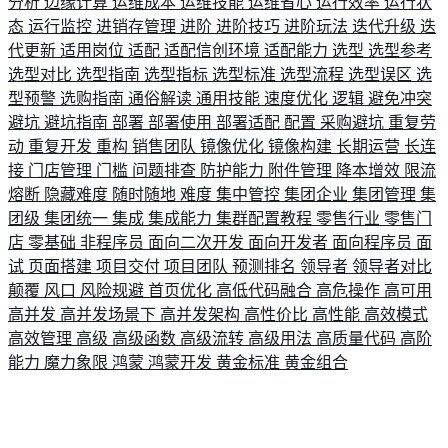
分析
边缘计算
运维成本
运维技能
运维省心
运行效率
运行状
态
运行监控
进销存管理
进阶
进阶技巧
进阶玩法
迭代升级
迭
代更新
适用岗位
适配
适配信创环境
适配能力
选型
选型参考
选型对比
选型指南
选型指标
选型标准
选型流程
选型误区
选
型预警
选购指南
通俗解读
通用技能
速度优化
逻辑
避免冲突
避坑
避坑指南
部署
部署使用
部署适配
配置
采购避坑
重复劳
动
重复开发
重构
销售团队
镜像优化
镜像构建
长期运营
长连
接
门店管理
门槛
问题排查
防护能力
附件管理
降本增效
限流
熔断
隐藏难度
随时随地
难度
集中管控
集团企业
集团管理
集
团级
集团统一
集成
集成能力
集群配置教程
零售行业
零售门
店
零基础
非程序员
面向二次开发
面向开发者
面向程序员
面
试
页面搭建
项目交付
项目团队
预测排名
领导者
领导者对比
颠覆
风口
风险规避
首页优化
高低代码融合
高危操作
高可用
高并发
高并发场景下
高并发架构
高性价比
高性能
高效模式
高效管理
高级
高级函数
高级流转
高级用法
高质量代码
高阶
能力
魔力象限
鸿蒙
鸿蒙开发
黄金标准
黄金组合