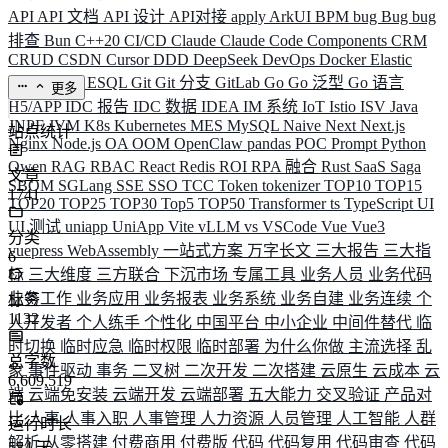
API
API 文档
API 设计
API对接
apply
ArkUI
BPM
bug
Bug
bug
排查
Bun
C++20
CI/CD
Claude
Claude Code
Components
CRM
CRUD
CSDN
Cursor
DDD
DeepSeek
DevOps
Docker
Elastic
ELK
Elysia
ESQL
Git
Git 分支
GitLab
Go
Go 泛型
Go 语言
更多
H5/APP
IDC 报告
IDC 数据
IDEA
IM 系统
IoT
Istio
ISV
Java
JNPF
JVM
K8s
Kubernetes
MES
MySQL
Naive
Next
Next.js
站点统计
Nginx
Node.js
OA
OOM
OpenClaw
pandas
POC
Prompt
Python
Qwen
RAG
RBAC
React
Redis
ROI
RPA 融合
Rust
SaaS
Saga
文章
SBOM
SGLang
SSE
SSO
TCC
Token
tokenizer
TOP10
TOP15
1741
TOP20
TOP25
TOP30
Top5
TOP50
Transformer
ts
TypeScript
UI
UI 测试
uniapp
UniApp
Vite
vLLM
vs
VSCode
Vue
Vue3
分类
vuepress
WebAssembly
一站式方案
万字长文
三大报告
三大指
6
标
三大维度
三方联合
下沉市场
专属工具
业务人员
业务代码
业务工作
业务应用
业务报表
业务系统
业务自建
业务连续
个
标签
1132
人开发者
个人练手
个性化
中国平台
中小企业
中间件替代
临
时切换
临时应急
临时权限
临时部署
为什么你做
主流选择
乱
总字数
象
事件驱动
事务
二叉树
二次开发
二次搭建
云原生
云成本
云
6,609,519
端
云端免安装
云端开发
云端部署
五大能力
交叉验证
产品对
比
人事
人事入职
人事管理
人力资源
人员管理
人工智能
人群
运行时长
解析
从零搭建
付费商用
付费版
代码
代码复用
代码审查
代码
584
天