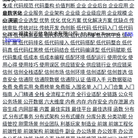
生成
代码规范
代码重构
价值判断
企业
企业后台
企业应用
企
业数字化
企业服务
企业架构
企业级
企业级应用
企业规模
企
最后活动
业调研
企业选型
优势
优化
优化方案
优化解决方案
优缺点
传
63
天前
统审批
传统对比
传统开发
伪创新
低代码
低代码入门
低代码
©
2026
福建引迈信息技术有限公司. All Rights Reserved. /
RSS
加持
低代码商业版
低代码实现
低代码对接
低代码平台
低代
/
Sitemap
码扩展
低代码排名
低代码接入
低代码搭配
低代码整合
低代
码真
低代码红黑榜
低代码结合
低代码编译型
低代码赋能
低
代码集成
低成本
低成本编程
低配环境
低配运行
使用优化
使
用心得
使用技巧
使用误区
供应链安全
供应链行业
供应链采
信创
信创全栈适配
信创市场
信创环境
信创适配
信创首选
信
息安全
信通院
信通院数据
信通院认证
值得入手
元数据驱动
免费
免费实用
免费榜单
免费版
入围名单
入门
入门合集
入门
指南
入门精通
全栈
全流程工作流
全行业适配
全链路
公众号
公务场景
公开数据
六大维度
内卷
内存
内存安全
内存泄漏
内
容生成
内网部署
内置
最佳实践
最佳平台
最佳选择
函数
分布
式
分布式事务
分布式架构
分布式缓存
分库分表
分类功能
分
级管控
刚需场景
创业团队
利基玩家
制造业
前端
前端工程化
前端性能
前端架构
前端组件
副业
办公场景
办公效率
办公流