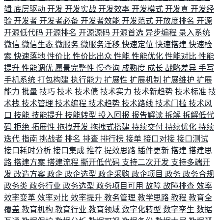
辑
底层驱动
开发
开发实战
开发效率
开发模式
开发真
开发经
验
开发者
开发者必备
开发者效能
开发范式
开放度排名
开源
开源低代码
开源排名
开源源码
开源首选
异步编程
录入系统
微信
微信生态
微服务
微服务迁移
快速定位
快速搭建
快速检
索
快速落地
性价比
性价比出众
性能
性能优化
性能对比
性能
提升
性能调优
愿景完整性
慢查询
成熟度
成长
战略差异
手写
手机系统
打包构建
执行能力
扩展性
扩展机制
扩展维护
扩展
能力
批量
技巧
技术
技术债
技术实力
技术新趋势
技术标准
技
术栈
技术管理
技术编程
技术趋势
技术路线
技术门槛
技术风
口
技能
技能提升
技能转型
投入回报
报告解读
拆解
拆解低代
码
拒绝
拓展性
拖拽开发
拖拽式搭建
持续交付
持续优化
持续
迭代
指南
挑战者
排名
排查
排行榜
接单
接口对接
接口测试
接口耗时分析
接口集成
推荐
提效思路
插件更新
搭建
搭建思
路
搭建方案
搭建流程
撕开低代码
支持二次开发
支持多端开
发
改造方案
政企
政企选型
政企采购
政企项目
政务
政务合规
政务类
政务行业
政务选型
政务项目可用
故障
故障排查
效率
效率变革
效率对比
效率提升
教务管理
教学思路
教程
教育全
覆盖
教育机构
教育行业
教育领域
数字化转型
数字孪生
数据