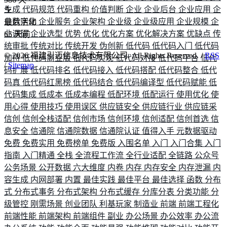
生成
代码规范
代码重构
价值判断
企业
企业后台
企业应用
企
业数字化
企业服务
企业架构
企业级
企业级应用
企业规模
企
最后活动
业调研
企业选型
优势
优化
优化方案
优化解决方案
优缺点
传
65
天前
统审批
传统对比
传统开发
伪创新
低代码
低代码入门
低代码
©
2026
福建引迈信息技术有限公司. All Rights Reserved. /
RSS
加持
低代码商业版
低代码实现
低代码对接
低代码平台
低代
/
Sitemap
码扩展
低代码排名
低代码接入
低代码搭配
低代码整合
低代
码真
低代码红黑榜
低代码结合
低代码编译型
低代码赋能
低
代码集成
低成本
低成本编程
低配环境
低配运行
使用优化
使
用心得
使用技巧
使用误区
供应链安全
供应链行业
供应链采
信创
信创全栈适配
信创市场
信创环境
信创适配
信创首选
信
息安全
信通院
信通院数据
信通院认证
值得入手
元数据驱动
免费
免费实用
免费榜单
免费版
入围名单
入门
入门合集
入门
指南
入门精通
全栈
全流程工作流
全行业适配
全链路
公众号
公务场景
公开数据
六大维度
内卷
内存
内存安全
内存泄漏
内
容生成
内网部署
内置
最佳实践
最佳平台
最佳选择
函数
分布
式
分布式事务
分布式架构
分布式缓存
分库分表
分类功能
分
级管控
刚需场景
创业团队
利基玩家
制造业
前端
前端工程化
前端性能
前端架构
前端组件
副业
办公场景
办公效率
办公流