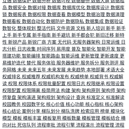
互通
数据保护
数据分析
数据可视
数据备份
数据大屏
数据孤
岛
数据安全
数据对接
数据库
数据库优化
数据库设计
数据库
锁
数据报表
数据权限
数据查看
数据模型
数据治理
数据清理
数据看板
数据自动化
数据防护
数据隐私
数据集成
数据验证
数智化
整体规划
整洁代码
文件资源
文档
新人培训
新手
新手
上手
新手专属
新手指南
新手避坑
新手都会犯
新旧迁移
新特
性
新锐产品
新锐厂商
方案
无代码
无服务器架构
日常运维
日
志分析
日志收集
时间序列
易用度
普及
智能化
智能开发
智能
搭建功能
智能编排
智能路由
智能运维
更新管理
更新速度
更
易维护迭代
替代
服务体验
服务器维护
服务拆分
服务测评
服
务网格
未来
未来五年
未来发展
未来趋势
本地部署
术语大全
权威排名
权威推荐
权威机构发布
权威榜单
权威背书
权威解
读
权限
权限体系
权限批量配置
权限日志
权限继承
权限设置
权限配置
权限隔离
极简用法
构建
架构
架构原则
架构师
架构
师复盘
架构演进
架构规划
架构设计
查询
标准定义
标准解读
校园教务
校园数字化
核心价值
核心功能
核心指标
核心架构
核心结论
案例分享
梯队划分
梯队洗牌
检索应用
榜单
模块化
模型
模板
模板丰富
模板复用
模板数量
模板管理
模板结合
横
向对比
死信队列
流程审批
流程引擎
流程演示
流程管理
流程