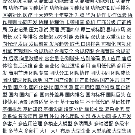
办公系统
功能
功能全面
功能最强
功能堆砌
功能对比
功能开
启
功能扩展
功能拆解
功能拓展
功能权限
功能逻辑
助手排名
区别对比
医疗
十大趋势
十年变迁
升腾
华为
协作
协作体验
协
作规则
协同开发
协程
协程池
卡顿排查
危机
厂商分级
厂商格
局
历史记录
压力测试
原理
原理简单
原生成标配
县域市场
双
增长
双引擎排名
双框架
双榜对照
双维度
双认证
双重认证
反
向代理
发展
发展前景
发展趋势
取代
口碑排名
可视化
可视化
引擎
可观测性
合规功能
合规安全
合规权限
合规管理
合规能
力
后端
向量数据库
含金量
告别噱头
告别编码
员工应用
售后
体验
售后运维
商业
商业化
商业逻辑
商用
商用低代码
商用开
发
商用首选
团队专属
团队分工
团队协作
团队协同
团队成长
团队管理
团队落地
国产
国产份额
国产低代码
国产冲击
国产
力量
国产化
国产化替代
国产实测
国产崛起
国产推荐
国企转
型
国内
国内厂商
国内外差异
国内排名
国内标杆
国际巨头
在
线使用
场景
场景适配
基于
基于云原生
基于低代码
基础操作
基础概念
基础知识
基础设施
增速分析
增长引擎
复杂业务
复
杂系统
复杂项目
复用
外包
外包团队
外部
多人协同
多人开发
多客户
多应用管理
多模态大模型
多端同步
多端适配
多级审
批
多节点
多部门
大厂
大厂布局
大型企业
大型系统
大型集团