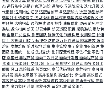
分析
边缘计算
运维成本
运维技能
运维省心
运行效率
运行状
态
运行监控
进销存管理
进阶
进阶技巧
进阶玩法
迭代升级
迭
代更新
适用岗位
适配
适配信创环境
适配能力
选型
选型参考
选型对比
选型指南
选型指标
选型标准
选型流程
选型误区
选
型预警
选购指南
通俗解读
通用技能
速度优化
逻辑
避免冲突
避坑
避坑指南
部署
部署使用
部署适配
配置
采购避坑
重复劳
动
重复开发
重构
销售团队
镜像优化
镜像构建
长期运营
长连
接
门店管理
门槛
问题排查
防护能力
附件管理
降本增效
限流
熔断
隐藏难度
随时随地
难度
集中管控
集团企业
集团管理
集
团级
集团统一
集成
集成能力
集群配置教程
零售行业
零售门
店
零基础
非程序员
面向二次开发
面向开发者
面向程序员
面
试
页面搭建
项目交付
项目团队
预测排名
领导者
领导者对比
颠覆
风口
风险规避
首页优化
高低代码融合
高危操作
高可用
高并发
高并发场景下
高并发架构
高性价比
高性能
高效模式
高效管理
高级
高级函数
高级流转
高级用法
高质量代码
高阶
能力
魔力象限
鸿蒙
鸿蒙开发
黄金标准
黄金组合