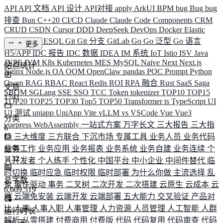
API
API 文档
API 设计
API对接
apply
ArkUI
BPM
bug
Bug
bug
排查
Bun
C++20
CI/CD
Claude
Claude Code
Components
CRM
CRUD
CSDN
Cursor
DDD
DeepSeek
DevOps
Docker
Elastic
ELK
Elysia
ESQL
Git
Git 分支
GitLab
Go
Go 泛型
Go 语言
更多
H5/APP
IDC 报告
IDC 数据
IDEA
IM 系统
IoT
Istio
ISV
Java
JNPF
JVM
K8s
Kubernetes
MES
MySQL
Naive
Next
Next.js
站点统计
Nginx
Node.js
OA
OOM
OpenClaw
pandas
POC
Prompt
Python
Qwen
RAG
RBAC
React
Redis
ROI
RPA 融合
Rust
SaaS
Saga
文章
SBOM
SGLang
SSE
SSO
TCC
Token
tokenizer
TOP10
TOP15
1741
TOP20
TOP25
TOP30
Top5
TOP50
Transformer
ts
TypeScript
UI
UI 测试
uniapp
UniApp
Vite
vLLM
vs
VSCode
Vue
Vue3
分类
vuepress
WebAssembly
一站式方案
万字长文
三大报告
三大指
6
标
三大维度
三方联合
下沉市场
专属工具
业务人员
业务代码
业务工作
业务应用
业务报表
业务系统
业务自建
业务连续
个
标签
1132
人开发者
个人练手
个性化
中国平台
中小企业
中间件替代
临
时切换
临时应急
临时权限
临时部署
为什么你做
主流选择
乱
总字数
象
事件驱动
事务
二叉树
二次开发
二次搭建
云原生
云成本
云
6,609,519
端
云端免安装
云端开发
云端部署
五大能力
交叉验证
产品对
比
人事
人事入职
人事管理
人力资源
人员管理
人工智能
人群
运行时长
解析
从零搭建
付费商用
付费版
代码
代码复用
代码审查
代码
586
天