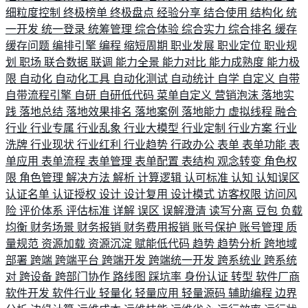
细粒度控制
终极榜单
终极盘点
经验分享
结合使用
结构化
统
一开发
统一登录
统筹管理
综合体验
综合实力
综合排名
缓存
缓存问题
编排引擎
编程
缩短周期
职业发展
职业定位
职业规
划
职场
联合数据
联调
能力全景
能力对比
能力成熟度
能力极
限
自动化
自动化工具
自动化测试
自动统计
自学
自定义
自带
自带流程引擎
自研
自研低代码
菜单自定义
营销泡沫
落地实
践
落地总结
落地效果排名
落地案例
落地能力
虚拟线程
融合
行业
行业专属
行业乱象
行业大模型
行业定制
行业方案
行业
洗牌
行业现状
行业红利
行业趋势
行政办公
表单
表单功能
表
单应用
表单流程
表单管理
表单配置
表结构
观念转变
角色权
限
角色管理
解决方法
解析
计算逻辑
认可标准
认知
认知误区
认证名单
认证授权
设计
设计复用
设计模式
访客权限
访问风
险
评价体系
评估标准
详解
误区
误解澄清
读写分离
豆包
负载
均衡
财务场景
财务报销
财务费用报销
账号保护
账号管理
质
量规范
资源加载
资源沉淀
赋能低代码
趋势
趋势分析
跨地域
部署
跨端
跨端平台
跨端开发
跨端统一开发
跨系统业
跨系统
对
跨设备
跨部门协作
路线图
踩坑率
身份认证
转型
软件厂商
软件开发
软件行业
轻量化
轻量应用
轻量源码
辅助编程
边界