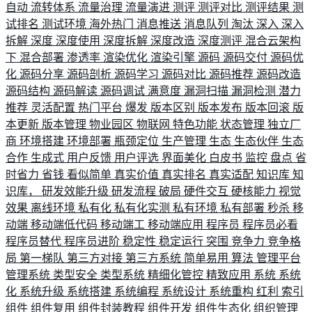
自动
流转体系
流量治理
流量演进
测评
测评对比
测评结果
测
试排名
测试环境
海外热门
消息推送
消息队列
淘汰
深入
深入
拆解
深度
深度使用
深度拆解
深度改造
深度测评
混合云架构
下
混合部署
渗透率
渲染优化
渲染引擎
源码
源码交付
源码优
化
源码分享
源码剖析
源码学习
源码对比
源码推荐
源码改造
源码结构
源码解读
源码调试
满意度
漏洞扫描
漏洞检测
潜力
推荐
灵活配置
热门平台
爆发
版本区别
版本发布
版本回滚
版
本更新
版本管理
物业园区
物联网
特色功能
状态管理
独立厂
商
环境搭建
环境部署
瓶颈定位
生产管理
生态
生态伙伴
生态
合作
生成式
用户反馈
用户评选
界面美化
白皮书
监控
盘点
省
时省力
省钱
看似简单
真实价值
真实排名
真实适配
知识库
知
识库，
研发效能升级
研发流程
破局
硬件交互
硬核能力
视觉
效果
离线环境
私有化
私有化实测
私有环境
私有部署
秒杀
移
动端
移动端低代码
移动端工
移动端应用
程序员
程序员必看
程序员替代
程序员进阶
稳定性
稳定运行
突围
竞争力
竞争格
局
第一梯队
第三方对接
第三方系统
简单易用
算法
管理平台
管理系统
类型安全
类型系统
精细化管控
精致应用
系统
系统
化
系统升级
系统搭建
系统编程
系统设计
系统重构
红利
索引
组件
组件复用
组件封装教程
组件开发
组件生态化
组织管理