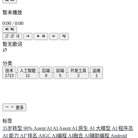
暂未播放
0:00
/
0:00
暂无歌词
分类
技术
人工智能
后端
前端
开发工具
运维
1713
11
9
5
2
1
更多
标签
35岁转型
90%
Agent
AI
AI Agent
AI 原生
AI 大模型
AI 程序员
AI 能力
AI"排名
AIGC
AI编程
AI融合
AI辅助编程
Android