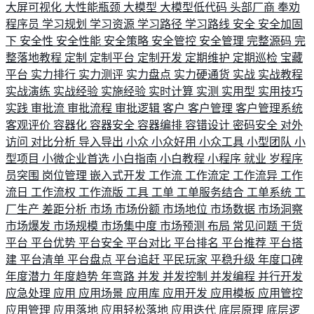
大屏可视化
大性能瓶颈
大模型
大模型低代码
头部厂商
奉劝
程序员
学习规划
学习资源
学习路径
学习路线
安全
安全加固
下
安全性
安全性能
安全策略
安全管控
安全管理
完整源码
完
整落地教程
定制
定制平台
定制开发
定期维护
定期巡检
宝藏
平台
实力排行
实力测评
实力盘点
实力硬通货
实战
实战教程
实战演练
实战经验
实施经验
实时计算
实测
实用型
实用技巧
实践
审批流
审批流程
审批逻辑
客户
客户管理
客户管理系统
客观评价
容器化
容器安全
容器编排
容错设计
密码安全
对外
访问
对比分析
导入导出
小众
小众好用
小众工具
小型团队
小
型项目
小微企业首选
小白指南
小白教程
小程序
就业
岁程序
员突围
岗位管理
嵌入式开发
工作流
工作流定
工作流异
工作
流日
工作流权
工作流版
工具
工单
工单服务结合
工单系统
工
厂生产
差距分析
市场
市场份额
市场地位
市场数据
市场洞察
市场爆发
市场规模
市场集中度
市场预测
布局
常见问题
干货
平台
平台优势
平台安全
平台对比
平台排名
平台推荐
平台搭
建
平台清单
平台盘点
平台追赶
平民玩家
平稳升级
年度口碑
年度潜力
年度趋势
年弯路
并发
并发控制
并发编程
并行开发
应急处理
应用
应用场景
应用库
应用开发
应用模板
应用管控
应用管理
应用落地
应用轻松落地
应用迭代
底层原理
底层逻