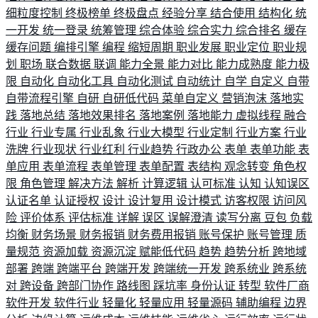
细粒度控制
终极榜单
终极盘点
经验分享
结合使用
结构化
统
一开发
统一登录
统筹管理
综合体验
综合实力
综合排名
缓存
缓存问题
编排引擎
编程
缩短周期
职业发展
职业定位
职业规
划
职场
联合数据
联调
能力全景
能力对比
能力成熟度
能力极
限
自动化
自动化工具
自动化测试
自动统计
自学
自定义
自带
自带流程引擎
自研
自研低代码
菜单自定义
营销泡沫
落地实
践
落地总结
落地效果排名
落地案例
落地能力
虚拟线程
融合
行业
行业专属
行业乱象
行业大模型
行业定制
行业方案
行业
洗牌
行业现状
行业红利
行业趋势
行政办公
表单
表单功能
表
单应用
表单流程
表单管理
表单配置
表结构
观念转变
角色权
限
角色管理
解决方法
解析
计算逻辑
认可标准
认知
认知误区
认证名单
认证授权
设计
设计复用
设计模式
访客权限
访问风
险
评价体系
评估标准
详解
误区
误解澄清
读写分离
豆包
负载
均衡
财务场景
财务报销
财务费用报销
账号保护
账号管理
质
量规范
资源加载
资源沉淀
赋能低代码
趋势
趋势分析
跨地域
部署
跨端
跨端平台
跨端开发
跨端统一开发
跨系统业
跨系统
对
跨设备
跨部门协作
路线图
踩坑率
身份认证
转型
软件厂商
软件开发
软件行业
轻量化
轻量应用
轻量源码
辅助编程
边界