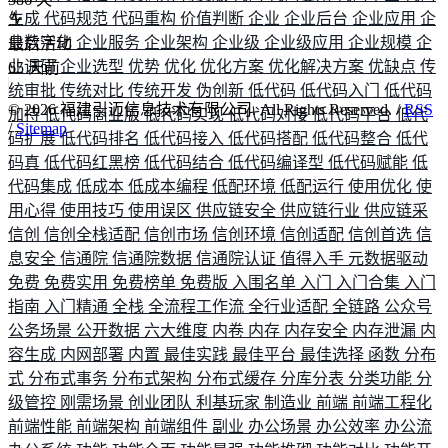
生成
代码规范
代码重构
价值判断
企业
企业后台
企业应用
企
业数字化
企业服务
企业架构
企业级
企业级应用
企业规模
企
最后活动
业调研
企业选型
优势
优化
优化方案
优化解决方案
优缺点
传
65
天前
统审批
传统对比
传统开发
伪创新
低代码
低代码入门
低代码
©
2026
福建引迈信息技术有限公司. All Rights Reserved. /
RSS
加持
低代码商业版
低代码实现
低代码对接
低代码平台
低代
/
Sitemap
码扩展
低代码排名
低代码接入
低代码搭配
低代码整合
低代
码真
低代码红黑榜
低代码结合
低代码编译型
低代码赋能
低
代码集成
低成本
低成本编程
低配环境
低配运行
使用优化
使
用心得
使用技巧
使用误区
供应链安全
供应链行业
供应链采
信创
信创全栈适配
信创市场
信创环境
信创适配
信创首选
信
息安全
信通院
信通院数据
信通院认证
值得入手
元数据驱动
免费
免费实用
免费榜单
免费版
入围名单
入门
入门合集
入门
指南
入门精通
全栈
全流程工作流
全行业适配
全链路
公众号
公务场景
公开数据
六大维度
内卷
内存
内存安全
内存泄漏
内
容生成
内网部署
内置
最佳实践
最佳平台
最佳选择
函数
分布
式
分布式事务
分布式架构
分布式缓存
分库分表
分类功能
分
级管控
刚需场景
创业团队
利基玩家
制造业
前端
前端工程化
前端性能
前端架构
前端组件
副业
办公场景
办公效率
办公流