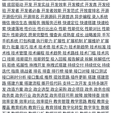
辑
底层驱动
开发
开发实战
开发效率
开发模式
开发真
开发经
验
开发者
开发者必备
开发者效能
开发范式
开放度排名
开源
开源低代码
开源排名
开源源码
开源首选
异步编程
录入系统
微信
微信生态
微服务
微服务迁移
快速定位
快速搭建
快速检
索
快速落地
性价比
性价比出众
性能
性能优化
性能对比
性能
提升
性能调优
愿景完整性
慢查询
成熟度
成长
战略差异
手写
手机系统
打包构建
执行能力
扩展性
扩展机制
扩展维护
扩展
能力
批量
技巧
技术
技术债
技术实力
技术新趋势
技术标准
技
术栈
技术管理
技术编程
技术趋势
技术路线
技术门槛
技术风
口
技能
技能提升
技能转型
投入回报
报告解读
拆解
拆解低代
码
拒绝
拓展性
拖拽开发
拖拽式搭建
持续交付
持续优化
持续
迭代
指南
挑战者
排名
排查
排行榜
接单
接口对接
接口测试
接口耗时分析
接口集成
推荐
提效思路
插件更新
搭建
搭建思
路
搭建方案
搭建流程
撕开低代码
支持二次开发
支持多端开
发
改造方案
政企
政企选型
政企采购
政企项目
政务
政务合规
政务类
政务行业
政务选型
政务项目可用
故障
故障排查
效率
效率变革
效率对比
效率提升
教务管理
教学思路
教程
教育全
覆盖
教育机构
教育行业
教育领域
数字化转型
数字孪生
数据