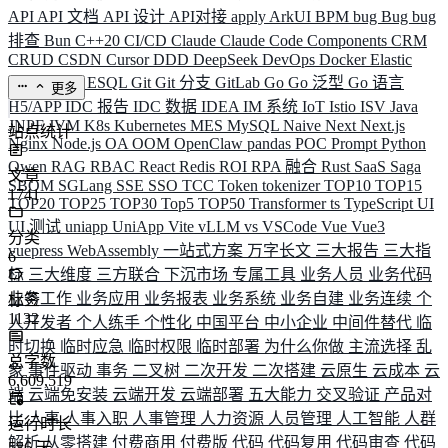
API
API 文档
API 设计
API对接
apply
ArkUI
BPM
bug
Bug
bug
排查
Bun
C++20
CI/CD
Claude
Claude Code
Components
CRM
CRUD
CSDN
Cursor
DDD
DeepSeek
DevOps
Docker
Elastic
ELK
Elysia
ESQL
Git
Git 分支
GitLab
Go
Go 泛型
Go 语言
更多
H5/APP
IDC 报告
IDC 数据
IDEA
IM 系统
IoT
Istio
ISV
Java
JNPF
JVM
K8s
Kubernetes
MES
MySQL
Naive
Next
Next.js
站点统计
Nginx
Node.js
OA
OOM
OpenClaw
pandas
POC
Prompt
Python
Qwen
RAG
RBAC
React
Redis
ROI
RPA 融合
Rust
SaaS
Saga
文章
SBOM
SGLang
SSE
SSO
TCC
Token
tokenizer
TOP10
TOP15
1741
TOP20
TOP25
TOP30
Top5
TOP50
Transformer
ts
TypeScript
UI
UI 测试
uniapp
UniApp
Vite
vLLM
vs
VSCode
Vue
Vue3
分类
vuepress
WebAssembly
一站式方案
万字长文
三大报告
三大指
6
标
三大维度
三方联合
下沉市场
专属工具
业务人员
业务代码
业务工作
业务应用
业务报表
业务系统
业务自建
业务连续
个
标签
1132
人开发者
个人练手
个性化
中国平台
中小企业
中间件替代
临
时切换
临时应急
临时权限
临时部署
为什么你做
主流选择
乱
总字数
象
事件驱动
事务
二叉树
二次开发
二次搭建
云原生
云成本
云
6,609,519
端
云端免安装
云端开发
云端部署
五大能力
交叉验证
产品对
比
人事
人事入职
人事管理
人力资源
人员管理
人工智能
人群
运行时长
解析
从零搭建
付费商用
付费版
代码
代码复用
代码审查
代码
586
天