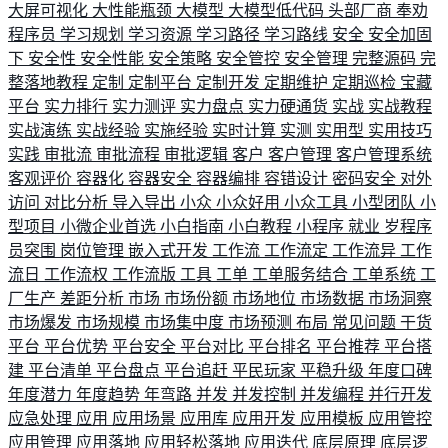
大屏可视化
大性能瓶颈
大模型
大模型低代码
头部厂商
奉劝
程序员
学习规划
学习资源
学习路径
学习路线
安全
安全加固
下
安全性
安全性能
安全策略
安全管控
安全管理
完整源码
完
整落地教程
定制
定制平台
定制开发
定期维护
定期巡检
宝藏
平台
实力排行
实力测评
实力盘点
实力硬通货
实战
实战教程
实战演练
实战经验
实施经验
实时计算
实测
实用型
实用技巧
实践
审批流
审批流程
审批逻辑
客户
客户管理
客户管理系统
客观评价
容器化
容器安全
容器编排
容错设计
密码安全
对外
访问
对比分析
导入导出
小众
小众好用
小众工具
小型团队
小
型项目
小微企业首选
小白指南
小白教程
小程序
就业
岁程序
员突围
岗位管理
嵌入式开发
工作流
工作流定
工作流异
工作
流日
工作流权
工作流版
工具
工单
工单服务结合
工单系统
工
厂生产
差距分析
市场
市场份额
市场地位
市场数据
市场洞察
市场爆发
市场规模
市场集中度
市场预测
布局
常见问题
干货
平台
平台优势
平台安全
平台对比
平台排名
平台推荐
平台搭
建
平台清单
平台盘点
平台追赶
平民玩家
平稳升级
年度口碑
年度潜力
年度趋势
年弯路
并发
并发控制
并发编程
并行开发
应急处理
应用
应用场景
应用库
应用开发
应用模板
应用管控
应用管理
应用落地
应用轻松落地
应用迭代
底层原理
底层逻