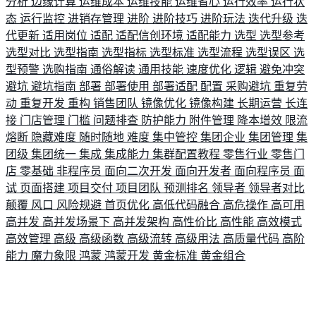
分析
边缘计算
运维成本
运维技能
运维省心
运行效率
运行状
态
运行监控
进销存管理
进阶
进阶技巧
进阶玩法
迭代升级
迭
代更新
适用岗位
适配
适配信创环境
适配能力
选型
选型参考
选型对比
选型指南
选型指标
选型标准
选型流程
选型误区
选
型预警
选购指南
通俗解读
通用技能
速度优化
逻辑
避免冲突
避坑
避坑指南
部署
部署使用
部署适配
配置
采购避坑
重复劳
动
重复开发
重构
销售团队
镜像优化
镜像构建
长期运营
长连
接
门店管理
门槛
问题排查
防护能力
附件管理
降本增效
限流
熔断
隐藏难度
随时随地
难度
集中管控
集团企业
集团管理
集
团级
集团统一
集成
集成能力
集群配置教程
零售行业
零售门
店
零基础
非程序员
面向二次开发
面向开发者
面向程序员
面
试
页面搭建
项目交付
项目团队
预测排名
领导者
领导者对比
颠覆
风口
风险规避
首页优化
高低代码融合
高危操作
高可用
高并发
高并发场景下
高并发架构
高性价比
高性能
高效模式
高效管理
高级
高级函数
高级流转
高级用法
高质量代码
高阶
能力
魔力象限
鸿蒙
鸿蒙开发
黄金标准
黄金组合