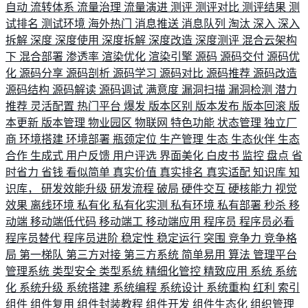
自动
流转体系
流量治理
流量演进
测评
测评对比
测评结果
测
试排名
测试环境
海外热门
消息推送
消息队列
淘汰
深入
深入
拆解
深度
深度使用
深度拆解
深度改造
深度测评
混合云架构
下
混合部署
渗透率
渲染优化
渲染引擎
源码
源码交付
源码优
化
源码分享
源码剖析
源码学习
源码对比
源码推荐
源码改造
源码结构
源码解读
源码调试
满意度
漏洞扫描
漏洞检测
潜力
推荐
灵活配置
热门平台
爆发
版本区别
版本发布
版本回滚
版
本更新
版本管理
物业园区
物联网
特色功能
状态管理
独立厂
商
环境搭建
环境部署
瓶颈定位
生产管理
生态
生态伙伴
生态
合作
生成式
用户反馈
用户评选
界面美化
白皮书
监控
盘点
省
时省力
省钱
看似简单
真实价值
真实排名
真实适配
知识库
知
识库，
研发效能升级
研发流程
破局
硬件交互
硬核能力
视觉
效果
离线环境
私有化
私有化实测
私有环境
私有部署
秒杀
移
动端
移动端低代码
移动端工
移动端应用
程序员
程序员必看
程序员替代
程序员进阶
稳定性
稳定运行
突围
竞争力
竞争格
局
第一梯队
第三方对接
第三方系统
简单易用
算法
管理平台
管理系统
类型安全
类型系统
精细化管控
精致应用
系统
系统
化
系统升级
系统搭建
系统编程
系统设计
系统重构
红利
索引
组件
组件复用
组件封装教程
组件开发
组件生态化
组织管理