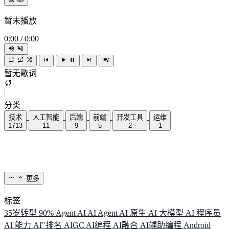
暂未播放
0:00
/
0:00
暂无歌词
分类
技术
人工智能
后端
前端
开发工具
运维
1713
11
9
5
2
1
更多
标签
35岁转型
90%
Agent
AI
AI Agent
AI 原生
AI 大模型
AI 程序员
AI 能力
AI"排名
AIGC
AI编程
AI融合
AI辅助编程
Android