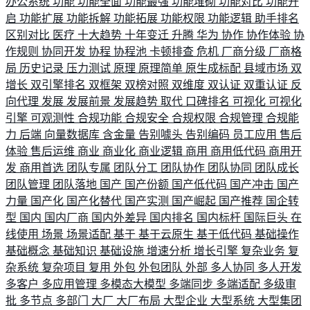
办公系统
功能
功能全面
功能最强
功能堆砌
功能对比
功能开
启
功能扩展
功能拆解
功能拓展
功能权限
功能逻辑
助手排名
区别对比
医疗
十大趋势
十年变迁
升腾
华为
协作
协作体验
协
作规则
协同开发
协程
协程池
卡顿排查
危机
厂商分级
厂商格
局
历史记录
压力测试
原理
原理简单
原生成标配
县域市场
双
增长
双引擎排名
双框架
双榜对照
双维度
双认证
双重认证
反
向代理
发展
发展前景
发展趋势
取代
口碑排名
可视化
可视化
引擎
可观测性
合规功能
合规安全
合规权限
合规管理
合规能
力
后端
向量数据库
含金量
告别噱头
告别编码
员工应用
售后
体验
售后运维
商业
商业化
商业逻辑
商用
商用低代码
商用开
发
商用首选
团队专属
团队分工
团队协作
团队协同
团队成长
团队管理
团队落地
国产
国产份额
国产低代码
国产冲击
国产
力量
国产化
国产化替代
国产实测
国产崛起
国产推荐
国企转
型
国内
国内厂商
国内外差异
国内排名
国内标杆
国际巨头
在
线使用
场景
场景适配
基于
基于云原生
基于低代码
基础操作
基础概念
基础知识
基础设施
增速分析
增长引擎
复杂业务
复
杂系统
复杂项目
复用
外包
外包团队
外部
多人协同
多人开发
多客户
多应用管理
多模态大模型
多端同步
多端适配
多级审
批
多节点
多部门
大厂
大厂布局
大型企业
大型系统
大型集团