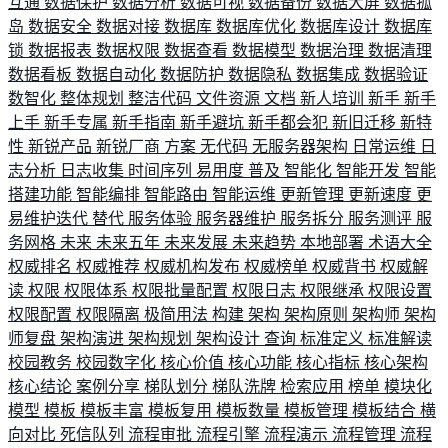
互通
数据保护
数据分析
数据可视
数据备份
数据大屏
数据孤
岛
数据安全
数据对接
数据库
数据库优化
数据库设计
数据库
锁
数据报表
数据权限
数据查看
数据模型
数据治理
数据清理
数据看板
数据自动化
数据防护
数据隐私
数据集成
数据验证
数智化
整体规划
整洁代码
文件资源
文档
新人培训
新手
新手
上手
新手专属
新手指南
新手避坑
新手都会犯
新旧迁移
新特
性
新锐产品
新锐厂商
方案
无代码
无服务器架构
日常运维
日
志分析
日志收集
时间序列
易用度
普及
智能化
智能开发
智能
搭建功能
智能编排
智能路由
智能运维
更新管理
更新速度
更
易维护迭代
替代
服务体验
服务器维护
服务拆分
服务测评
服
务网格
未来
未来五年
未来发展
未来趋势
本地部署
术语大全
权威排名
权威推荐
权威机构发布
权威榜单
权威背书
权威解
读
权限
权限体系
权限批量配置
权限日志
权限继承
权限设置
权限配置
权限隔离
极简用法
构建
架构
架构原则
架构师
架构
师复盘
架构演进
架构规划
架构设计
查询
标准定义
标准解读
校园教务
校园数字化
核心价值
核心功能
核心指标
核心架构
核心结论
案例分享
梯队划分
梯队洗牌
检索应用
榜单
模块化
模型
模板
模板丰富
模板复用
模板数量
模板管理
模板结合
横
向对比
死信队列
流程审批
流程引擎
流程演示
流程管理
流程