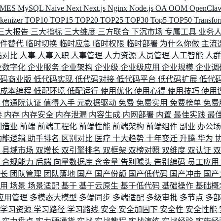
MES
MySQL
Naive
Next
Next.js
Nginx
Node.js
OA
OOM
OpenCla
okenizer
TOP10
TOP15
TOP20
TOP25
TOP30
Top5
TOP50
Transfo
三大报告
三大指标
三大维度
三方联合
下沉市场
专属工具
业务
间件替代
临时切换
临时应急
临时权限
临时部署
为什么你做
主流
品对比
人事
人事入职
人事管理
人力资源
人员管理
人工智能
人
业数字化
企业服务
企业架构
企业级
企业级应用
企业规模
企业调
代码商业版
低代码实现
低代码对接
低代码平台
低代码扩展
低代
低成本编程
低配环境
低配运行
使用优化
使用心得
使用技巧
使用
据
信通院认证
值得入手
元数据驱动
免费
免费实用
免费榜单
免费
卷
内存
内存安全
内存泄漏
内容生成
内网部署
内置
最佳实践
最
制造业
前端
前端工程化
前端性能
前端架构
前端组件
副业
办公
功能逻辑
助手排名
区别对比
医疗
十大趋势
十年变迁
升腾
华为
配
县域市场
双增长
双引擎排名
双框架
双榜对照
双维度
双认证
理
合规能力
后端
向量数据库
含金量
告别噱头
告别编码
员工应用
成长
团队管理
团队落地
国产
国产份额
国产低代码
国产冲击
国产
使用
场景
场景适配
基于
基于云原生
基于低代码
基础操作
基础概
应用管理
多模态大模型
多端同步
多端适配
多级审批
多节点
多
学习资源
学习路径
学习路线
安全
安全加固下
安全性
安全性能