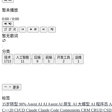
暂未播放
0:00
/
0:00
暂无歌词
分类
技术
人工智能
后端
前端
开发工具
运维
1713
11
9
5
2
1
更多
标签
35岁转型
90%
Agent
AI
AI Agent
AI 原生
AI 大模型
AI 程序员
A
C++20
CI/CD
Claude
Claude Code
Components
CRM
CRUD
CS