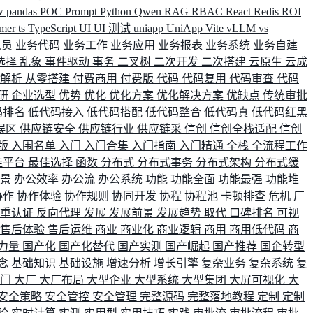
w
pandas
POC
Prompt
Python
Qwen
RAG
RBAC
React
Redis
ROI
rmer
ts
TypeScript
UI
UI 测试
uniapp
UniApp
Vite
vLLM
vs
人员
业务代码
业务工作
业务应用
业务报表
业务系统
业务自建
选择
乱象
事件驱动
事务
二叉树
二次开发
二次搭建
云原生
云成
群解析
从零搭建
付费商用
付费版
代码
代码复用
代码审查
代码
研
企业选型
优势
优化
优化方案
优化解决方案
优缺点
传统审批
码排名
低代码接入
低代码搭配
低代码整合
低代码真
低代码红黑
误区
供应链安全
供应链行业
供应链采
信创
信创全栈适配
信创
版
入围名单
入门
入门合集
入门指南
入门精通
全栈
全流程工作
佳平台
最佳选择
函数
分布式
分布式事务
分布式架构
分布式缓
场景
办公效率
办公流
办公系统
功能
功能全面
功能最强
功能堆
协作
协作体验
协作规则
协同开发
协程
协程池
卡顿排查
危机
厂
双重认证
反向代理
发展
发展前景
发展趋势
取代
口碑排名
可视
售后体验
售后运维
商业
商业化
商业逻辑
商用
商用低代码
商
力量
国产化
国产化替代
国产实测
国产崛起
国产推荐
国企转型
念
基础知识
基础设施
增速分析
增长引擎
复杂业务
复杂系统
复
部门
大厂
大厂布局
大型企业
大型系统
大型集团
大屏可视化
大
安全策略
安全管控
安全管理
完整源码
完整落地教程
定制
定制