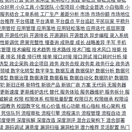
验
实时计算
实测
实用型
实用技巧
实践
审批流
审批流程
审批
小众好用
小众工具
小型团队
小型项目
小微企业首选
小白指南
小
单服务结合
工单系统
工厂生产
差距分析
市场
市场份额
市场地位
平台推荐
平台搭建
平台清单
平台盘点
平台追赶
平民玩家
平稳升
应用管控
应用管理
应用落地
应用轻松落地
应用迭代
底层原理
源
开源低代码
开源排名
开源源码
开源首选
异步编程
录入系统
性能调优
愿景完整性
慢查询
成熟度
成长
战略差异
手写
手机
术管理
技术编程
技术趋势
技术路线
技术门槛
技术风口
技能
技
战者
排名
排查
排行榜
接单
接口对接
接口测试
接口耗时分析
接
选型
政企采购
政企项目
政务
政务合规
政务类
政务行业
政务选
育领域
数字化转型
数字孪生
数据互通
数据保护
数据分析
数据可
模型
数据治理
数据清理
数据看板
数据自动化
数据防护
数据隐
会犯
新旧迁移
新特性
新锐产品
新锐厂商
方案
无代码
无服务器
更新速度
更易维护迭代
替代
服务体验
服务器维护
服务拆分
服
威解读
权限
权限体系
权限批量配置
权限日志
权限继承
权限设
校园教务
校园数字化
核心价值
核心功能
核心指标
核心架构
核
比
死信队列
流程审批
流程引擎
流程演示
流程管理
流程自动
流
深度使用
深度拆解
深度改造
深度测评
混合云架构下
混合部署
读
源码调试
满意度
漏洞扫描
漏洞检测
潜力推荐
灵活配置
热门