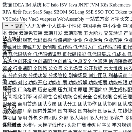
数据
IDEA
IM 系统
IoT
Istio
ISV
Java
JNPF
JVM
K8s
Kubernetes
RPA 融合
Rust
SaaS
Saga
SBOM
SGLang
SSE
SSO
TCC
Token
t
VSCode
Vue
Vue3
vuepress
WebAssembly
一站式方案
万字长文
业务连续
个人开发者
个人练手
个性化
中国平台
中小企业
中
更多
本
云端
云端免安装
云端开发
云端部署
五大能力
交叉验证
产
站点统计
生成
代码规范
代码重构
价值判断
企业
企业后台
企业应用
企
传统对比
传统开发
伪创新
低代码
低代码入门
低代码加持
低
文章
榜
低代码结合
低代码编译型
低代码赋能
低代码集成
低成本
1741
市场
信创环境
信创适配
信创首选
信息安全
信通院
信通院数
流
全行业适配
全链路
公众号
公务场景
公开数据
六大维度
内
分类
存
6
分库分表
分类功能
分级管控
刚需场景
创业团队
利基玩家
砌
功能对比
功能开启
功能扩展
功能拆解
功能拓展
功能权限
标签
商分级
厂商格局
历史记录
压力测试
原理
原理简单
原生成标
1132
化
可视化引擎
可观测性
合规功能
合规安全
合规权限
合规管
用开发
商用首选
团队专属
团队分工
团队协作
团队协同
团队
总字数
国内
国内厂商
国内外差异
国内排名
国内标杆
国际巨头
在线
6,609,519
杂项目
复用
外包
外包团队
外部
多人协同
多人开发
多客户
多
运行时长
性能瓶颈
大模型
大模型低代码
头部厂商
奉劝程序员
学习规划
583
天