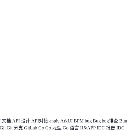
I 文档
API 设计
API对接
apply
ArkUI
BPM
bug
Bug
bug排查
Bun
Git
Git 分支
GitLab
Go
Go 泛型
Go 语言
H5/APP
IDC 报告
IDC