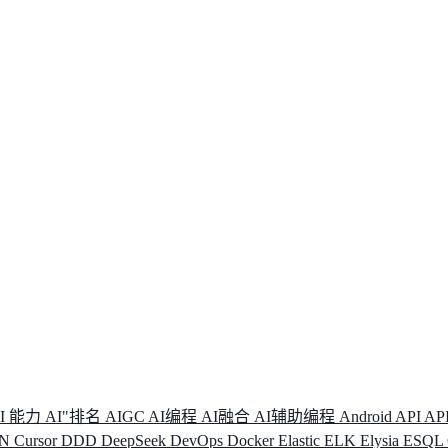
I 能力
AI"排名
AIGC
AI编程
AI融合
AI辅助编程
Android
API
AP
DN
Cursor
DDD
DeepSeek
DevOps
Docker
Elastic
ELK
Elysia
ESQL