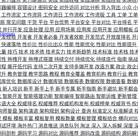
评
实力盘点
实力硬通货
实战
实战教程
实战演练
实战经验
实施经
容器编排
容错设计
密码安全
对外访问
对比分析
导入导出
小众
流
工作流定
工作流异
工作流日
工作流权
工作流版
工具
工单
工
布局
常见问题
干货
平台
平台优势
平台安全
平台对比
平台排名
程
并行开发
应急处理
应用
应用场景
应用库
应用开发
应用模板
Sitemap
开发经验
开发者
开发者必备
开发者效能
开发范式
开放度排名
开
索
快速落地
性价比
性价比出众
性能
性能优化
性能对比
性能提升
批量
技巧
技术
技术债
技术实力
技术新趋势
技术标准
技术栈
技
展性
拖拽开发
拖拽式搭建
持续交付
持续优化
持续迭代
指南
挑
流程
撕开低代码
支持二次开发
支持多端开发
改造方案
政企
政企
提升
教务管理
教学思路
教程
教育全覆盖
教育机构
教育行业
教
据库优化
数据库设计
数据库锁
数据报表
数据权限
数据查看
数据
档
新人培训
新手
新手上手
新手专属
新手指南
新手避坑
新手都
化
智能开发
智能搭建功能
智能编排
智能路由
智能运维
更新管理
术语大全
权威排名
权威推荐
权威机构发布
权威榜单
权威背书
权
构师复盘
架构演进
架构规划
架构设计
查询
标准定义
标准解读
型
模板
模板丰富
模板复用
模板数量
模板管理
模板结合
横向对
测试环境
海外热门
消息推送
消息队列
淘汰
深入
深入拆解
深度
源码剖析
源码学习
源码对比
源码推荐
源码改造
源码结构
源码解