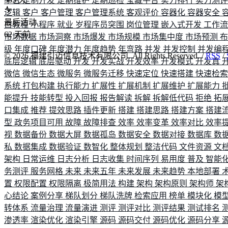
平台
定制开发
定期维护
定期巡检
宝藏平台
实力排行
实力测
逻辑
客户
客户管理
客户管理系统
客观评价
容器化
容器安全
最后活动
白教程
小程序
就业
岁程序员突围
岗位管理
嵌入式开发
工作
62
天前
市场数据
市场洞察
市场爆发
市场规模
市场集中度
市场预测
级
年度口碑
年度潜力
年度趋势
年弯路
并发
并发控制
并发编
©
2026
福建引迈信息技术有限公司. All Rights Reserved. /
RSS
/
底层逻辑
底层驱动
开发
开发实战
开发效率
开发模式
开发真
微信
微信生态
微服务
微服务迁移
快速定位
快速搭建
快速检
系统
打包构建
执行能力
扩展性
扩展机制
扩展维护
扩展能力
能提升
技能转型
投入回报
报告解读
拆解
拆解低代码
拒绝
拓
口集成
推荐
提效思路
插件更新
搭建
搭建思路
搭建方案
搭建
型
政务项目可用
故障
故障排查
效率
效率变革
效率对比
效率
视
数据备份
数据大屏
数据孤岛
数据安全
数据对接
数据库
数
私
数据集成
数据验证
数智化
整体规划
整洁代码
文件资源
文
架构
日常运维
日志分析
日志收集
时间序列
易用度
普及
智能
务测评
服务网格
未来
未来五年
未来发展
未来趋势
本地部署
置
权限配置
权限隔离
极简用法
构建
架构
架构原则
架构师
架
心结论
案例分享
梯队划分
梯队洗牌
检索应用
榜单
模块化
模
转体系
流量治理
流量演进
测评
测评对比
测评结果
测试排名
渗透率
渲染优化
渲染引擎
源码
源码交付
源码优化
源码分享