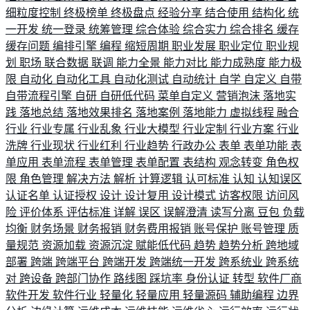
细粒度控制
终极榜单
终极盘点
经验分享
结合使用
结构化
统
一开发
统一登录
统筹管理
综合体验
综合实力
综合排名
缓存
缓存问题
编排引擎
编程
缩短周期
职业发展
职业定位
职业规
划
职场
联合数据
联调
能力全景
能力对比
能力成熟度
能力极
限
自动化
自动化工具
自动化测试
自动统计
自学
自定义
自带
自带流程引擎
自研
自研低代码
菜单自定义
营销泡沫
落地实
践
落地总结
落地效果排名
落地案例
落地能力
虚拟线程
融合
行业
行业专属
行业乱象
行业大模型
行业定制
行业方案
行业
洗牌
行业现状
行业红利
行业趋势
行政办公
表单
表单功能
表
单应用
表单流程
表单管理
表单配置
表结构
观念转变
角色权
限
角色管理
解决方法
解析
计算逻辑
认可标准
认知
认知误区
认证名单
认证授权
设计
设计复用
设计模式
访客权限
访问风
险
评价体系
评估标准
详解
误区
误解澄清
读写分离
豆包
负载
均衡
财务场景
财务报销
财务费用报销
账号保护
账号管理
质
量规范
资源加载
资源沉淀
赋能低代码
趋势
趋势分析
跨地域
部署
跨端
跨端平台
跨端开发
跨端统一开发
跨系统业
跨系统
对
跨设备
跨部门协作
路线图
踩坑率
身份认证
转型
软件厂商
软件开发
软件行业
轻量化
轻量应用
轻量源码
辅助编程
边界