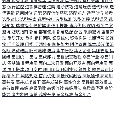
分析
边缘计算
运维成本
运维技能
运维省心
运行效率
运行状
态
运行监控
进销存管理
进阶
进阶技巧
进阶玩法
迭代升级
迭
代更新
适用岗位
适配
适配信创环境
适配能力
选型
选型参考
选型对比
选型指南
选型指标
选型标准
选型流程
选型误区
选
型预警
选购指南
通俗解读
通用技能
速度优化
逻辑
避免冲突
避坑
避坑指南
部署
部署使用
部署适配
配置
采购避坑
重复劳
动
重复开发
重构
销售团队
镜像优化
镜像构建
长期运营
长连
接
门店管理
门槛
问题排查
防护能力
附件管理
降本增效
限流
熔断
隐藏难度
随时随地
难度
集中管控
集团企业
集团管理
集
团级
集团统一
集成
集成能力
集群配置教程
零售行业
零售门
店
零基础
非程序员
面向二次开发
面向开发者
面向程序员
面
试
页面搭建
项目交付
项目团队
预测排名
领导者
领导者对比
颠覆
风口
风险规避
首页优化
高低代码融合
高危操作
高可用
高并发
高并发场景下
高并发架构
高性价比
高性能
高效模式
高效管理
高级
高级函数
高级流转
高级用法
高质量代码
高阶
能力
魔力象限
鸿蒙
鸿蒙开发
黄金标准
黄金组合