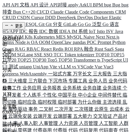
API
API 文档
API 设计
API对接
apply
ArkUI
BPM
bug
Bug
bug
排查
Bun
C++20
CI/CD
Claude
Claude Code
Components
CRM
CRUD
CSDN
Cursor
DDD
DeepSeek
DevOps
Docker
Elastic
ELK
Elysia
ESQL
Git
Git 分支
GitLab
Go
Go 泛型
Go 语言
更多
H5/APP
IDC 报告
IDC 数据
IDEA
IM 系统
IoT
Istio
ISV
Java
JNPF
JVM
K8s
Kubernetes
MES
MySQL
Naive
Next
Next.js
站点统计
Nginx
Node.js
OA
OOM
OpenClaw
pandas
POC
Prompt
Python
Qwen
RAG
RBAC
React
Redis
ROI
RPA 融合
Rust
SaaS
Saga
文章
SBOM
SGLang
SSE
SSO
TCC
Token
tokenizer
TOP10
TOP15
1741
TOP20
TOP25
TOP30
Top5
TOP50
Transformer
ts
TypeScript
UI
UI 测试
uniapp
UniApp
Vite
vLLM
vs
VSCode
Vue
Vue3
分类
vuepress
WebAssembly
一站式方案
万字长文
三大报告
三大指
6
标
三大维度
三方联合
下沉市场
专属工具
业务人员
业务代码
业务工作
业务应用
业务报表
业务系统
业务自建
业务连续
个
标签
1132
人开发者
个人练手
个性化
中国平台
中小企业
中间件替代
临
时切换
临时应急
临时权限
临时部署
为什么你做
主流选择
乱
总字数
象
事件驱动
事务
二叉树
二次开发
二次搭建
云原生
云成本
云
6,609,519
端
云端免安装
云端开发
云端部署
五大能力
交叉验证
产品对
比
人事
人事入职
人事管理
人力资源
人员管理
人工智能
人群
运行时长
解析
从零搭建
付费商用
付费版
代码
代码复用
代码审查
代码
587
天