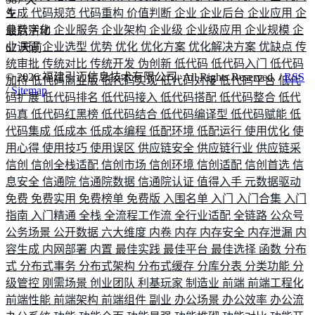
生成
代码规范
代码重构
价值判断
企业
企业后台
企业应用
企
业数字化
企业服务
企业架构
企业级
企业级应用
企业规模
企
最后活动
业调研
企业选型
优势
优化
优化方案
优化解决方案
优缺点
传
67
天前
统审批
传统对比
传统开发
伪创新
低代码
低代码入门
低代码
©
2026
福建引迈信息技术有限公司. All Rights Reserved. /
RSS
加持
低代码商业版
低代码实现
低代码对接
低代码平台
低代
/
Sitemap
码扩展
低代码排名
低代码接入
低代码搭配
低代码整合
低代
码真
低代码红黑榜
低代码结合
低代码编译型
低代码赋能
低
代码集成
低成本
低成本编程
低配环境
低配运行
使用优化
使
用心得
使用技巧
使用误区
供应链安全
供应链行业
供应链采
信创
信创全栈适配
信创市场
信创环境
信创适配
信创首选
信
息安全
信通院
信通院数据
信通院认证
值得入手
元数据驱动
免费
免费实用
免费榜单
免费版
入围名单
入门
入门合集
入门
指南
入门精通
全栈
全流程工作流
全行业适配
全链路
公众号
公务场景
公开数据
六大维度
内卷
内存
内存安全
内存泄漏
内
容生成
内网部署
内置
最佳实践
最佳平台
最佳选择
函数
分布
式
分布式事务
分布式架构
分布式缓存
分库分表
分类功能
分
级管控
刚需场景
创业团队
利基玩家
制造业
前端
前端工程化
前端性能
前端架构
前端组件
副业
办公场景
办公效率
办公流