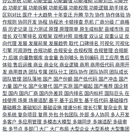
办公系统
功能
功能全面
功能最强
功能堆砌
功能对比
功能开
启
功能扩展
功能拆解
功能拓展
功能权限
功能逻辑
助手排名
区别对比
医疗
十大趋势
十年变迁
升腾
华为
协作
协作体验
协
作规则
协同开发
协程
协程池
卡顿排查
危机
厂商分级
厂商格
局
历史记录
压力测试
原理
原理简单
原生成标配
县域市场
双
增长
双引擎排名
双框架
双榜对照
双维度
双认证
双重认证
反
向代理
发展
发展前景
发展趋势
取代
口碑排名
可视化
可视化
引擎
可观测性
合规功能
合规安全
合规权限
合规管理
合规能
力
后端
向量数据库
含金量
告别噱头
告别编码
员工应用
售后
体验
售后运维
商业
商业化
商业逻辑
商用
商用低代码
商用开
发
商用首选
团队专属
团队分工
团队协作
团队协同
团队成长
团队管理
团队落地
国产
国产份额
国产低代码
国产冲击
国产
力量
国产化
国产化替代
国产实测
国产崛起
国产推荐
国企转
型
国内
国内厂商
国内外差异
国内排名
国内标杆
国际巨头
在
线使用
场景
场景适配
基于
基于云原生
基于低代码
基础操作
基础概念
基础知识
基础设施
增速分析
增长引擎
复杂业务
复
杂系统
复杂项目
复用
外包
外包团队
外部
多人协同
多人开发
多客户
多应用管理
多模态大模型
多端同步
多端适配
多级审
批
多节点
多部门
大厂
大厂布局
大型企业
大型系统
大型集团