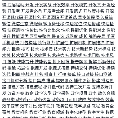
辑
底层驱动
开发
开发实战
开发效率
开发模式
开发真
开发经
验
开发者
开发者必备
开发者效能
开发范式
开放度排名
开源
开源低代码
开源排名
开源源码
开源首选
异步编程
录入系统
微信
微信生态
微服务
微服务迁移
快速定位
快速搭建
快速检
索
快速落地
性价比
性价比出众
性能
性能优化
性能对比
性能
提升
性能调优
愿景完整性
慢查询
成熟度
成长
战略差异
手写
手机系统
打包构建
执行能力
扩展性
扩展机制
扩展维护
扩展
能力
批量
技巧
技术
技术债
技术实力
技术新趋势
技术标准
技
术栈
技术管理
技术编程
技术趋势
技术路线
技术门槛
技术风
口
技能
技能提升
技能转型
投入回报
报告解读
拆解
拆解低代
码
拒绝
拓展性
拖拽开发
拖拽式搭建
持续交付
持续优化
持续
迭代
指南
挑战者
排名
排查
排行榜
接单
接口对接
接口测试
接口耗时分析
接口集成
推荐
提效思路
插件更新
搭建
搭建思
路
搭建方案
搭建流程
撕开低代码
支持二次开发
支持多端开
发
改造方案
政企
政企选型
政企采购
政企项目
政务
政务合规
政务类
政务行业
政务选型
政务项目可用
故障
故障排查
效率
效率变革
效率对比
效率提升
教务管理
教学思路
教程
教育全
覆盖
教育机构
教育行业
教育领域
数字化转型
数字孪生
数据