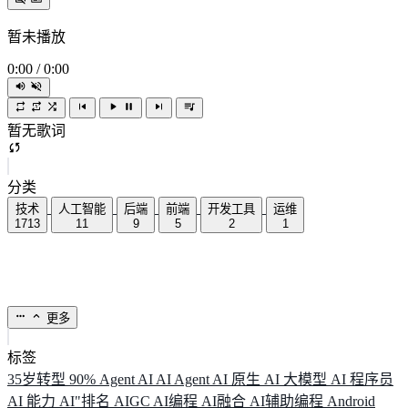
暂未播放
0:00
/
0:00
暂无歌词
分类
技术
人工智能
后端
前端
开发工具
运维
1713
11
9
5
2
1
更多
标签
35岁转型
90%
Agent
AI
AI Agent
AI 原生
AI 大模型
AI 程序员
AI 能力
AI"排名
AIGC
AI编程
AI融合
AI辅助编程
Android