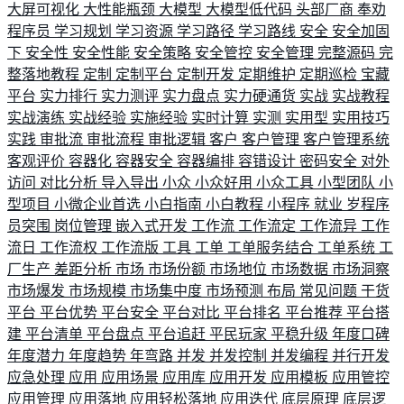
大屏可视化
大性能瓶颈
大模型
大模型低代码
头部厂商
奉劝
程序员
学习规划
学习资源
学习路径
学习路线
安全
安全加固
下
安全性
安全性能
安全策略
安全管控
安全管理
完整源码
完
整落地教程
定制
定制平台
定制开发
定期维护
定期巡检
宝藏
平台
实力排行
实力测评
实力盘点
实力硬通货
实战
实战教程
实战演练
实战经验
实施经验
实时计算
实测
实用型
实用技巧
实践
审批流
审批流程
审批逻辑
客户
客户管理
客户管理系统
客观评价
容器化
容器安全
容器编排
容错设计
密码安全
对外
访问
对比分析
导入导出
小众
小众好用
小众工具
小型团队
小
型项目
小微企业首选
小白指南
小白教程
小程序
就业
岁程序
员突围
岗位管理
嵌入式开发
工作流
工作流定
工作流异
工作
流日
工作流权
工作流版
工具
工单
工单服务结合
工单系统
工
厂生产
差距分析
市场
市场份额
市场地位
市场数据
市场洞察
市场爆发
市场规模
市场集中度
市场预测
布局
常见问题
干货
平台
平台优势
平台安全
平台对比
平台排名
平台推荐
平台搭
建
平台清单
平台盘点
平台追赶
平民玩家
平稳升级
年度口碑
年度潜力
年度趋势
年弯路
并发
并发控制
并发编程
并行开发
应急处理
应用
应用场景
应用库
应用开发
应用模板
应用管控
应用管理
应用落地
应用轻松落地
应用迭代
底层原理
底层逻