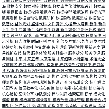
互通
数据保护
数据分析
数据可视
数据备份
数据大屏
数据孤
岛
数据安全
数据对接
数据库
数据库优化
数据库设计
数据库
锁
数据报表
数据权限
数据查看
数据模型
数据治理
数据清理
数据看板
数据自动化
数据防护
数据隐私
数据集成
数据验证
数智化
整体规划
整洁代码
文件资源
文档
新人培训
新手
新手
上手
新手专属
新手指南
新手避坑
新手都会犯
新旧迁移
新特
性
新锐产品
新锐厂商
方案
无代码
无服务器架构
日常运维
日
志分析
日志收集
时间序列
易用度
普及
智能化
智能开发
智能
搭建功能
智能编排
智能路由
智能运维
更新管理
更新速度
更
易维护迭代
替代
服务体验
服务器维护
服务拆分
服务测评
服
务网格
未来
未来五年
未来发展
未来趋势
本地部署
术语大全
权威排名
权威推荐
权威机构发布
权威榜单
权威背书
权威解
读
权限
权限体系
权限批量配置
权限日志
权限继承
权限设置
权限配置
权限隔离
极简用法
构建
架构
架构原则
架构师
架构
师复盘
架构演进
架构规划
架构设计
查询
标准定义
标准解读
校园教务
校园数字化
核心价值
核心功能
核心指标
核心架构
核心结论
案例分享
梯队划分
梯队洗牌
检索应用
榜单
模块化
模型
模板
模板丰富
模板复用
模板数量
模板管理
模板结合
横
向对比
死信队列
流程审批
流程引擎
流程演示
流程管理
流程