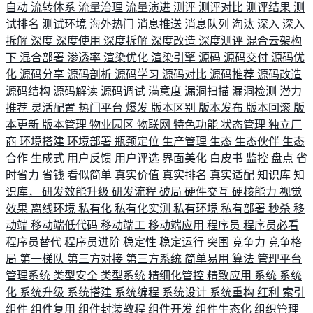
自动
流转体系
流量治理
流量演进
测评
测评对比
测评结果
测
试排名
测试环境
海外热门
消息推送
消息队列
淘汰
深入
深入
拆解
深度
深度使用
深度拆解
深度改造
深度测评
混合云架构
下
混合部署
渗透率
渲染优化
渲染引擎
源码
源码交付
源码优
化
源码分享
源码剖析
源码学习
源码对比
源码推荐
源码改造
源码结构
源码解读
源码调试
满意度
漏洞扫描
漏洞检测
潜力
推荐
灵活配置
热门平台
爆发
版本区别
版本发布
版本回滚
版
本更新
版本管理
物业园区
物联网
特色功能
状态管理
独立厂
商
环境搭建
环境部署
瓶颈定位
生产管理
生态
生态伙伴
生态
合作
生成式
用户反馈
用户评选
界面美化
白皮书
监控
盘点
省
时省力
省钱
看似简单
真实价值
真实排名
真实适配
知识库
知
识库，
研发效能升级
研发流程
破局
硬件交互
硬核能力
视觉
效果
离线环境
私有化
私有化实测
私有环境
私有部署
秒杀
移
动端
移动端低代码
移动端工
移动端应用
程序员
程序员必看
程序员替代
程序员进阶
稳定性
稳定运行
突围
竞争力
竞争格
局
第一梯队
第三方对接
第三方系统
简单易用
算法
管理平台
管理系统
类型安全
类型系统
精细化管控
精致应用
系统
系统
化
系统升级
系统搭建
系统编程
系统设计
系统重构
红利
索引
组件
组件复用
组件封装教程
组件开发
组件生态化
组织管理