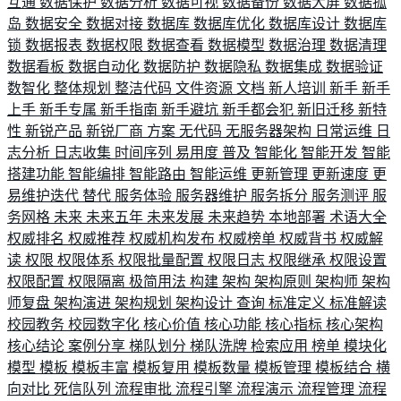
互通
数据保护
数据分析
数据可视
数据备份
数据大屏
数据孤
岛
数据安全
数据对接
数据库
数据库优化
数据库设计
数据库
锁
数据报表
数据权限
数据查看
数据模型
数据治理
数据清理
数据看板
数据自动化
数据防护
数据隐私
数据集成
数据验证
数智化
整体规划
整洁代码
文件资源
文档
新人培训
新手
新手
上手
新手专属
新手指南
新手避坑
新手都会犯
新旧迁移
新特
性
新锐产品
新锐厂商
方案
无代码
无服务器架构
日常运维
日
志分析
日志收集
时间序列
易用度
普及
智能化
智能开发
智能
搭建功能
智能编排
智能路由
智能运维
更新管理
更新速度
更
易维护迭代
替代
服务体验
服务器维护
服务拆分
服务测评
服
务网格
未来
未来五年
未来发展
未来趋势
本地部署
术语大全
权威排名
权威推荐
权威机构发布
权威榜单
权威背书
权威解
读
权限
权限体系
权限批量配置
权限日志
权限继承
权限设置
权限配置
权限隔离
极简用法
构建
架构
架构原则
架构师
架构
师复盘
架构演进
架构规划
架构设计
查询
标准定义
标准解读
校园教务
校园数字化
核心价值
核心功能
核心指标
核心架构
核心结论
案例分享
梯队划分
梯队洗牌
检索应用
榜单
模块化
模型
模板
模板丰富
模板复用
模板数量
模板管理
模板结合
横
向对比
死信队列
流程审批
流程引擎
流程演示
流程管理
流程