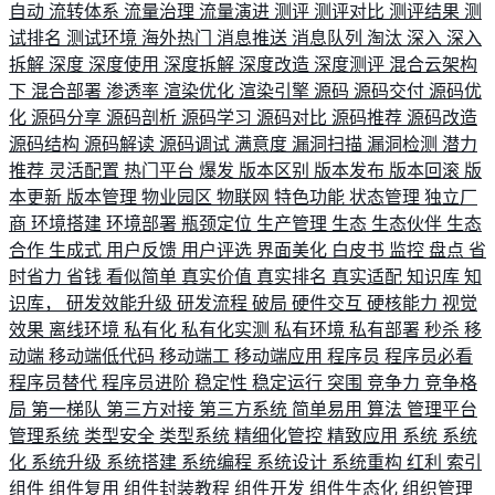
自动
流转体系
流量治理
流量演进
测评
测评对比
测评结果
测
试排名
测试环境
海外热门
消息推送
消息队列
淘汰
深入
深入
拆解
深度
深度使用
深度拆解
深度改造
深度测评
混合云架构
下
混合部署
渗透率
渲染优化
渲染引擎
源码
源码交付
源码优
化
源码分享
源码剖析
源码学习
源码对比
源码推荐
源码改造
源码结构
源码解读
源码调试
满意度
漏洞扫描
漏洞检测
潜力
推荐
灵活配置
热门平台
爆发
版本区别
版本发布
版本回滚
版
本更新
版本管理
物业园区
物联网
特色功能
状态管理
独立厂
商
环境搭建
环境部署
瓶颈定位
生产管理
生态
生态伙伴
生态
合作
生成式
用户反馈
用户评选
界面美化
白皮书
监控
盘点
省
时省力
省钱
看似简单
真实价值
真实排名
真实适配
知识库
知
识库，
研发效能升级
研发流程
破局
硬件交互
硬核能力
视觉
效果
离线环境
私有化
私有化实测
私有环境
私有部署
秒杀
移
动端
移动端低代码
移动端工
移动端应用
程序员
程序员必看
程序员替代
程序员进阶
稳定性
稳定运行
突围
竞争力
竞争格
局
第一梯队
第三方对接
第三方系统
简单易用
算法
管理平台
管理系统
类型安全
类型系统
精细化管控
精致应用
系统
系统
化
系统升级
系统搭建
系统编程
系统设计
系统重构
红利
索引
组件
组件复用
组件封装教程
组件开发
组件生态化
组织管理