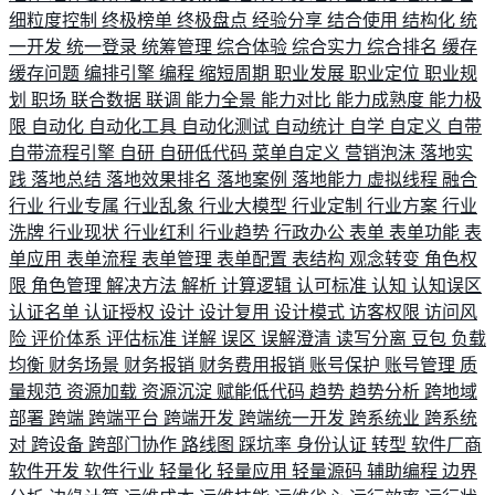
细粒度控制
终极榜单
终极盘点
经验分享
结合使用
结构化
统
一开发
统一登录
统筹管理
综合体验
综合实力
综合排名
缓存
缓存问题
编排引擎
编程
缩短周期
职业发展
职业定位
职业规
划
职场
联合数据
联调
能力全景
能力对比
能力成熟度
能力极
限
自动化
自动化工具
自动化测试
自动统计
自学
自定义
自带
自带流程引擎
自研
自研低代码
菜单自定义
营销泡沫
落地实
践
落地总结
落地效果排名
落地案例
落地能力
虚拟线程
融合
行业
行业专属
行业乱象
行业大模型
行业定制
行业方案
行业
洗牌
行业现状
行业红利
行业趋势
行政办公
表单
表单功能
表
单应用
表单流程
表单管理
表单配置
表结构
观念转变
角色权
限
角色管理
解决方法
解析
计算逻辑
认可标准
认知
认知误区
认证名单
认证授权
设计
设计复用
设计模式
访客权限
访问风
险
评价体系
评估标准
详解
误区
误解澄清
读写分离
豆包
负载
均衡
财务场景
财务报销
财务费用报销
账号保护
账号管理
质
量规范
资源加载
资源沉淀
赋能低代码
趋势
趋势分析
跨地域
部署
跨端
跨端平台
跨端开发
跨端统一开发
跨系统业
跨系统
对
跨设备
跨部门协作
路线图
踩坑率
身份认证
转型
软件厂商
软件开发
软件行业
轻量化
轻量应用
轻量源码
辅助编程
边界