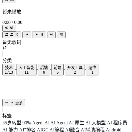
暂未播放
0:00
/
0:00
暂无歌词
分类
技术
人工智能
后端
前端
开发工具
运维
1713
11
9
5
2
1
更多
标签
35岁转型
90%
Agent
AI
AI Agent
AI 原生
AI 大模型
AI 程序员
AI 能力
AI"排名
AIGC
AI编程
AI融合
AI辅助编程
Android