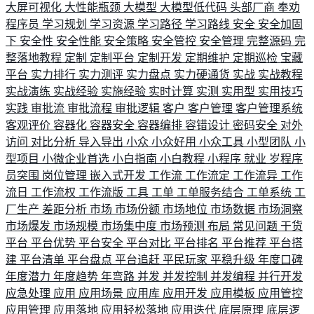
大屏可视化
大性能瓶颈
大模型
大模型低代码
头部厂商
奉劝
程序员
学习规划
学习资源
学习路径
学习路线
安全
安全加固
下
安全性
安全性能
安全策略
安全管控
安全管理
完整源码
完
整落地教程
定制
定制平台
定制开发
定期维护
定期巡检
宝藏
平台
实力排行
实力测评
实力盘点
实力硬通货
实战
实战教程
实战演练
实战经验
实施经验
实时计算
实测
实用型
实用技巧
实践
审批流
审批流程
审批逻辑
客户
客户管理
客户管理系统
客观评价
容器化
容器安全
容器编排
容错设计
密码安全
对外
访问
对比分析
导入导出
小众
小众好用
小众工具
小型团队
小
型项目
小微企业首选
小白指南
小白教程
小程序
就业
岁程序
员突围
岗位管理
嵌入式开发
工作流
工作流定
工作流异
工作
流日
工作流权
工作流版
工具
工单
工单服务结合
工单系统
工
厂生产
差距分析
市场
市场份额
市场地位
市场数据
市场洞察
市场爆发
市场规模
市场集中度
市场预测
布局
常见问题
干货
平台
平台优势
平台安全
平台对比
平台排名
平台推荐
平台搭
建
平台清单
平台盘点
平台追赶
平民玩家
平稳升级
年度口碑
年度潜力
年度趋势
年弯路
并发
并发控制
并发编程
并行开发
应急处理
应用
应用场景
应用库
应用开发
应用模板
应用管控
应用管理
应用落地
应用轻松落地
应用迭代
底层原理
底层逻