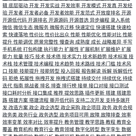
辑
底层驱动
开发
开发实战
开发效率
开发模式
开发真
开发经
验
开发者
开发者必备
开发者效能
开发范式
开放度排名
开源
开源低代码
开源排名
开源源码
开源首选
异步编程
录入系统
微信
微信生态
微服务
微服务迁移
快速定位
快速搭建
快速检
索
快速落地
性价比
性价比出众
性能
性能优化
性能对比
性能
提升
性能调优
愿景完整性
慢查询
成熟度
成长
战略差异
手写
手机系统
打包构建
执行能力
扩展性
扩展机制
扩展维护
扩展
能力
批量
技巧
技术
技术债
技术实力
技术新趋势
技术标准
技
术栈
技术管理
技术编程
技术趋势
技术路线
技术门槛
技术风
口
技能
技能提升
技能转型
投入回报
报告解读
拆解
拆解低代
码
拒绝
拓展性
拖拽开发
拖拽式搭建
持续交付
持续优化
持续
迭代
指南
挑战者
排名
排查
排行榜
接单
接口对接
接口测试
接口耗时分析
接口集成
推荐
提效思路
插件更新
搭建
搭建思
路
搭建方案
搭建流程
撕开低代码
支持二次开发
支持多端开
发
改造方案
政企
政企选型
政企采购
政企项目
政务
政务合规
政务类
政务行业
政务选型
政务项目可用
故障
故障排查
效率
效率变革
效率对比
效率提升
教务管理
教学思路
教程
教育全
覆盖
教育机构
教育行业
教育领域
数字化转型
数字孪生
数据