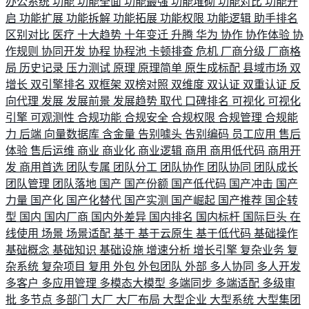
办公系统
功能
功能全面
功能最强
功能堆砌
功能对比
功能开
启
功能扩展
功能拆解
功能拓展
功能权限
功能逻辑
助手排名
区别对比
医疗
十大趋势
十年变迁
升腾
华为
协作
协作体验
协
作规则
协同开发
协程
协程池
卡顿排查
危机
厂商分级
厂商格
局
历史记录
压力测试
原理
原理简单
原生成标配
县域市场
双
增长
双引擎排名
双框架
双榜对照
双维度
双认证
双重认证
反
向代理
发展
发展前景
发展趋势
取代
口碑排名
可视化
可视化
引擎
可观测性
合规功能
合规安全
合规权限
合规管理
合规能
力
后端
向量数据库
含金量
告别噱头
告别编码
员工应用
售后
体验
售后运维
商业
商业化
商业逻辑
商用
商用低代码
商用开
发
商用首选
团队专属
团队分工
团队协作
团队协同
团队成长
团队管理
团队落地
国产
国产份额
国产低代码
国产冲击
国产
力量
国产化
国产化替代
国产实测
国产崛起
国产推荐
国企转
型
国内
国内厂商
国内外差异
国内排名
国内标杆
国际巨头
在
线使用
场景
场景适配
基于
基于云原生
基于低代码
基础操作
基础概念
基础知识
基础设施
增速分析
增长引擎
复杂业务
复
杂系统
复杂项目
复用
外包
外包团队
外部
多人协同
多人开发
多客户
多应用管理
多模态大模型
多端同步
多端适配
多级审
批
多节点
多部门
大厂
大厂布局
大型企业
大型系统
大型集团