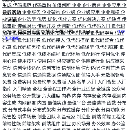
生成
代码规范
代码重构
价值判断
企业
企业后台
企业应用
企
业数字化
企业服务
企业架构
企业级
企业级应用
企业规模
企
最后活动
业调研
企业选型
优势
优化
优化方案
优化解决方案
优缺点
传
62
天前
统审批
传统对比
传统开发
伪创新
低代码
低代码入门
低代码
©
2026
福建引迈信息技术有限公司. All Rights Reserved. /
RSS
加持
低代码商业版
低代码实现
低代码对接
低代码平台
低代
/
Sitemap
码扩展
低代码排名
低代码接入
低代码搭配
低代码整合
低代
码真
低代码红黑榜
低代码结合
低代码编译型
低代码赋能
低
代码集成
低成本
低成本编程
低配环境
低配运行
使用优化
使
用心得
使用技巧
使用误区
供应链安全
供应链行业
供应链采
信创
信创全栈适配
信创市场
信创环境
信创适配
信创首选
信
息安全
信通院
信通院数据
信通院认证
值得入手
元数据驱动
免费
免费实用
免费榜单
免费版
入围名单
入门
入门合集
入门
指南
入门精通
全栈
全流程工作流
全行业适配
全链路
公众号
公务场景
公开数据
六大维度
内卷
内存
内存安全
内存泄漏
内
容生成
内网部署
内置
最佳实践
最佳平台
最佳选择
函数
分布
式
分布式事务
分布式架构
分布式缓存
分库分表
分类功能
分
级管控
刚需场景
创业团队
利基玩家
制造业
前端
前端工程化
前端性能
前端架构
前端组件
副业
办公场景
办公效率
办公流