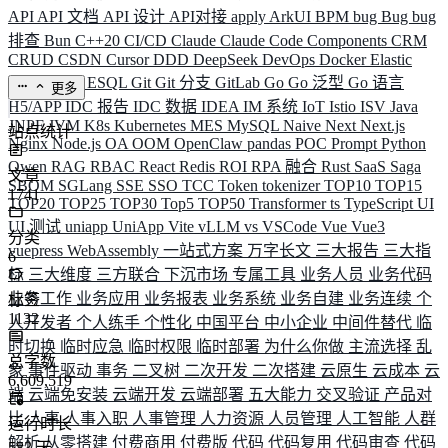
API
API 文档
API 设计
API对接
apply
ArkUI
BPM
bug
Bug
bug
排查
Bun
C++20
CI/CD
Claude
Claude Code
Components
CRM
CRUD
CSDN
Cursor
DDD
DeepSeek
DevOps
Docker
Elastic
ELK
Elysia
ESQL
Git
Git 分支
GitLab
Go
Go 泛型
Go 语言
更多
H5/APP
IDC 报告
IDC 数据
IDEA
IM 系统
IoT
Istio
ISV
Java
JNPF
JVM
K8s
Kubernetes
MES
MySQL
Naive
Next
Next.js
站点统计
Nginx
Node.js
OA
OOM
OpenClaw
pandas
POC
Prompt
Python
Qwen
RAG
RBAC
React
Redis
ROI
RPA 融合
Rust
SaaS
Saga
文章
SBOM
SGLang
SSE
SSO
TCC
Token
tokenizer
TOP10
TOP15
1741
TOP20
TOP25
TOP30
Top5
TOP50
Transformer
ts
TypeScript
UI
UI 测试
uniapp
UniApp
Vite
vLLM
vs
VSCode
Vue
Vue3
分类
vuepress
WebAssembly
一站式方案
万字长文
三大报告
三大指
6
标
三大维度
三方联合
下沉市场
专属工具
业务人员
业务代码
业务工作
业务应用
业务报表
业务系统
业务自建
业务连续
个
标签
1132
人开发者
个人练手
个性化
中国平台
中小企业
中间件替代
临
时切换
临时应急
临时权限
临时部署
为什么你做
主流选择
乱
总字数
象
事件驱动
事务
二叉树
二次开发
二次搭建
云原生
云成本
云
6,609,519
端
云端免安装
云端开发
云端部署
五大能力
交叉验证
产品对
比
人事
人事入职
人事管理
人力资源
人员管理
人工智能
人群
运行时长
解析
从零搭建
付费商用
付费版
代码
代码复用
代码审查
代码
583
天