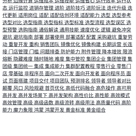
分析
边缘计算
运维成本
运维技能
运维省心
运行效率
运行状
态
运行监控
进销存管理
进阶
进阶技巧
进阶玩法
迭代升级
迭
代更新
适用岗位
适配
适配信创环境
适配能力
选型
选型参考
选型对比
选型指南
选型指标
选型标准
选型流程
选型误区
选
型预警
选购指南
通俗解读
通用技能
速度优化
逻辑
避免冲突
避坑
避坑指南
部署
部署使用
部署适配
配置
采购避坑
重复劳
动
重复开发
重构
销售团队
镜像优化
镜像构建
长期运营
长连
接
门店管理
门槛
问题排查
防护能力
附件管理
降本增效
限流
熔断
隐藏难度
随时随地
难度
集中管控
集团企业
集团管理
集
团级
集团统一
集成
集成能力
集群配置教程
零售行业
零售门
店
零基础
非程序员
面向二次开发
面向开发者
面向程序员
面
试
页面搭建
项目交付
项目团队
预测排名
领导者
领导者对比
颠覆
风口
风险规避
首页优化
高低代码融合
高危操作
高可用
高并发
高并发场景下
高并发架构
高性价比
高性能
高效模式
高效管理
高级
高级函数
高级流转
高级用法
高质量代码
高阶
能力
魔力象限
鸿蒙
鸿蒙开发
黄金标准
黄金组合