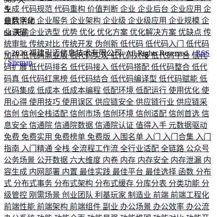
生成
代码规范
代码重构
价值判断
企业
企业后台
企业应用
企
业数字化
企业服务
企业架构
企业级
企业级应用
企业规模
企
最后活动
业调研
企业选型
优势
优化
优化方案
优化解决方案
优缺点
传
64
天前
统审批
传统对比
传统开发
伪创新
低代码
低代码入门
低代码
©
2026
福建引迈信息技术有限公司. All Rights Reserved. /
RSS
加持
低代码商业版
低代码实现
低代码对接
低代码平台
低代
/
Sitemap
码扩展
低代码排名
低代码接入
低代码搭配
低代码整合
低代
码真
低代码红黑榜
低代码结合
低代码编译型
低代码赋能
低
代码集成
低成本
低成本编程
低配环境
低配运行
使用优化
使
用心得
使用技巧
使用误区
供应链安全
供应链行业
供应链采
信创
信创全栈适配
信创市场
信创环境
信创适配
信创首选
信
息安全
信通院
信通院数据
信通院认证
值得入手
元数据驱动
免费
免费实用
免费榜单
免费版
入围名单
入门
入门合集
入门
指南
入门精通
全栈
全流程工作流
全行业适配
全链路
公众号
公务场景
公开数据
六大维度
内卷
内存
内存安全
内存泄漏
内
容生成
内网部署
内置
最佳实践
最佳平台
最佳选择
函数
分布
式
分布式事务
分布式架构
分布式缓存
分库分表
分类功能
分
级管控
刚需场景
创业团队
利基玩家
制造业
前端
前端工程化
前端性能
前端架构
前端组件
副业
办公场景
办公效率
办公流