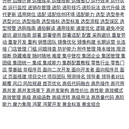
分析
边缘计算
运维成本
运维技能
运维省心
运行效率
运行状
态
运行监控
进销存管理
进阶
进阶技巧
进阶玩法
迭代升级
迭
代更新
适用岗位
适配
适配信创环境
适配能力
选型
选型参考
选型对比
选型指南
选型指标
选型标准
选型流程
选型误区
选
型预警
选购指南
通俗解读
通用技能
速度优化
逻辑
避免冲突
避坑
避坑指南
部署
部署使用
部署适配
配置
采购避坑
重复劳
动
重复开发
重构
销售团队
镜像优化
镜像构建
长期运营
长连
接
门店管理
门槛
问题排查
防护能力
附件管理
降本增效
限流
熔断
隐藏难度
随时随地
难度
集中管控
集团企业
集团管理
集
团级
集团统一
集成
集成能力
集群配置教程
零售行业
零售门
店
零基础
非程序员
面向二次开发
面向开发者
面向程序员
面
试
页面搭建
项目交付
项目团队
预测排名
领导者
领导者对比
颠覆
风口
风险规避
首页优化
高低代码融合
高危操作
高可用
高并发
高并发场景下
高并发架构
高性价比
高性能
高效模式
高效管理
高级
高级函数
高级流转
高级用法
高质量代码
高阶
能力
魔力象限
鸿蒙
鸿蒙开发
黄金标准
黄金组合