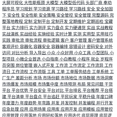
大屏可视化
大性能瓶颈
大模型
大模型低代码
头部厂商
奉劝
程序员
学习规划
学习资源
学习路径
学习路线
安全
安全加固
下
安全性
安全性能
安全策略
安全管控
安全管理
完整源码
完
整落地教程
定制
定制平台
定制开发
定期维护
定期巡检
宝藏
平台
实力排行
实力测评
实力盘点
实力硬通货
实战
实战教程
实战演练
实战经验
实施经验
实时计算
实测
实用型
实用技巧
实践
审批流
审批流程
审批逻辑
客户
客户管理
客户管理系统
客观评价
容器化
容器安全
容器编排
容错设计
密码安全
对外
访问
对比分析
导入导出
小众
小众好用
小众工具
小型团队
小
型项目
小微企业首选
小白指南
小白教程
小程序
就业
岁程序
员突围
岗位管理
嵌入式开发
工作流
工作流定
工作流异
工作
流日
工作流权
工作流版
工具
工单
工单服务结合
工单系统
工
厂生产
差距分析
市场
市场份额
市场地位
市场数据
市场洞察
市场爆发
市场规模
市场集中度
市场预测
布局
常见问题
干货
平台
平台优势
平台安全
平台对比
平台排名
平台推荐
平台搭
建
平台清单
平台盘点
平台追赶
平民玩家
平稳升级
年度口碑
年度潜力
年度趋势
年弯路
并发
并发控制
并发编程
并行开发
应急处理
应用
应用场景
应用库
应用开发
应用模板
应用管控
应用管理
应用落地
应用轻松落地
应用迭代
底层原理
底层逻