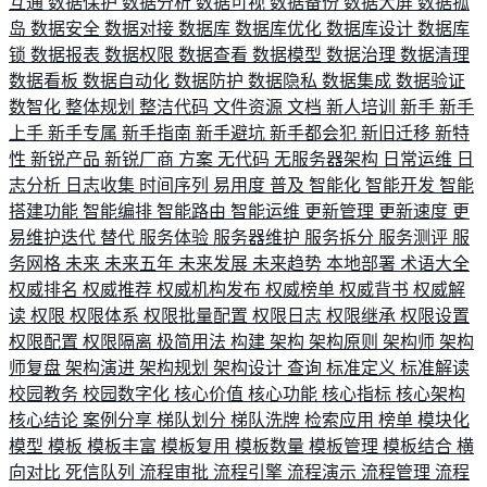
互通
数据保护
数据分析
数据可视
数据备份
数据大屏
数据孤
岛
数据安全
数据对接
数据库
数据库优化
数据库设计
数据库
锁
数据报表
数据权限
数据查看
数据模型
数据治理
数据清理
数据看板
数据自动化
数据防护
数据隐私
数据集成
数据验证
数智化
整体规划
整洁代码
文件资源
文档
新人培训
新手
新手
上手
新手专属
新手指南
新手避坑
新手都会犯
新旧迁移
新特
性
新锐产品
新锐厂商
方案
无代码
无服务器架构
日常运维
日
志分析
日志收集
时间序列
易用度
普及
智能化
智能开发
智能
搭建功能
智能编排
智能路由
智能运维
更新管理
更新速度
更
易维护迭代
替代
服务体验
服务器维护
服务拆分
服务测评
服
务网格
未来
未来五年
未来发展
未来趋势
本地部署
术语大全
权威排名
权威推荐
权威机构发布
权威榜单
权威背书
权威解
读
权限
权限体系
权限批量配置
权限日志
权限继承
权限设置
权限配置
权限隔离
极简用法
构建
架构
架构原则
架构师
架构
师复盘
架构演进
架构规划
架构设计
查询
标准定义
标准解读
校园教务
校园数字化
核心价值
核心功能
核心指标
核心架构
核心结论
案例分享
梯队划分
梯队洗牌
检索应用
榜单
模块化
模型
模板
模板丰富
模板复用
模板数量
模板管理
模板结合
横
向对比
死信队列
流程审批
流程引擎
流程演示
流程管理
流程