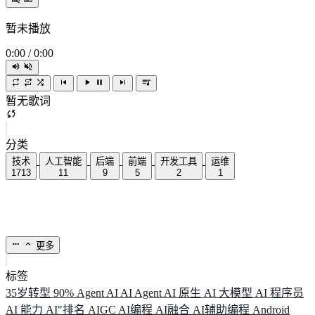
暂未播放
0:00
/
0:00
暂无歌词
分类
技术
人工智能
后端
前端
开发工具
运维
1713
11
9
5
2
1
更多
标签
35岁转型
90%
Agent
AI
AI Agent
AI 原生
AI 大模型
AI 程序员
AI 能力
AI"排名
AIGC
AI编程
AI融合
AI辅助编程
Android