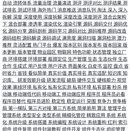
自动
流转体系
流量治理
流量演进
测评
测评对比
测评结果
测
试排名
测试环境
海外热门
消息推送
消息队列
淘汰
深入
深入
拆解
深度
深度使用
深度拆解
深度改造
深度测评
混合云架构
下
混合部署
渗透率
渲染优化
渲染引擎
源码
源码交付
源码优
化
源码分享
源码剖析
源码学习
源码对比
源码推荐
源码改造
源码结构
源码解读
源码调试
满意度
漏洞扫描
漏洞检测
潜力
推荐
灵活配置
热门平台
爆发
版本区别
版本发布
版本回滚
版
本更新
版本管理
物业园区
物联网
特色功能
状态管理
独立厂
商
环境搭建
环境部署
瓶颈定位
生产管理
生态
生态伙伴
生态
合作
生成式
用户反馈
用户评选
界面美化
白皮书
监控
盘点
省
时省力
省钱
看似简单
真实价值
真实排名
真实适配
知识库
知
识库，
研发效能升级
研发流程
破局
硬件交互
硬核能力
视觉
效果
离线环境
私有化
私有化实测
私有环境
私有部署
秒杀
移
动端
移动端低代码
移动端工
移动端应用
程序员
程序员必看
程序员替代
程序员进阶
稳定性
稳定运行
突围
竞争力
竞争格
局
第一梯队
第三方对接
第三方系统
简单易用
算法
管理平台
管理系统
类型安全
类型系统
精细化管控
精致应用
系统
系统
化
系统升级
系统搭建
系统编程
系统设计
系统重构
红利
索引
组件
组件复用
组件封装教程
组件开发
组件生态化
组织管理