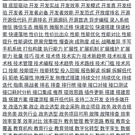
辑
底层驱动
开发
开发实战
开发效率
开发模式
开发真
开发经
验
开发者
开发者必备
开发者效能
开发范式
开放度排名
开源
开源低代码
开源排名
开源源码
开源首选
异步编程
录入系统
微信
微信生态
微服务
微服务迁移
快速定位
快速搭建
快速检
索
快速落地
性价比
性价比出众
性能
性能优化
性能对比
性能
提升
性能调优
愿景完整性
慢查询
成熟度
成长
战略差异
手写
手机系统
打包构建
执行能力
扩展性
扩展机制
扩展维护
扩展
能力
批量
技巧
技术
技术债
技术实力
技术新趋势
技术标准
技
术栈
技术管理
技术编程
技术趋势
技术路线
技术门槛
技术风
口
技能
技能提升
技能转型
投入回报
报告解读
拆解
拆解低代
码
拒绝
拓展性
拖拽开发
拖拽式搭建
持续交付
持续优化
持续
迭代
指南
挑战者
排名
排查
排行榜
接单
接口对接
接口测试
接口耗时分析
接口集成
推荐
提效思路
插件更新
搭建
搭建思
路
搭建方案
搭建流程
撕开低代码
支持二次开发
支持多端开
发
改造方案
政企
政企选型
政企采购
政企项目
政务
政务合规
政务类
政务行业
政务选型
政务项目可用
故障
故障排查
效率
效率变革
效率对比
效率提升
教务管理
教学思路
教程
教育全
覆盖
教育机构
教育行业
教育领域
数字化转型
数字孪生
数据