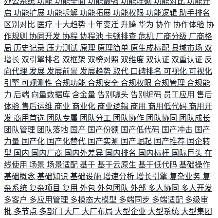
办公系统
功能
功能全面
功能最强
功能堆砌
功能对比
功能开
启
功能扩展
功能拆解
功能拓展
功能权限
功能逻辑
助手排名
区别对比
医疗
十大趋势
十年变迁
升腾
华为
协作
协作体验
协
作规则
协同开发
协程
协程池
卡顿排查
危机
厂商分级
厂商格
局
历史记录
压力测试
原理
原理简单
原生成标配
县域市场
双
增长
双引擎排名
双框架
双榜对照
双维度
双认证
双重认证
反
向代理
发展
发展前景
发展趋势
取代
口碑排名
可视化
可视化
引擎
可观测性
合规功能
合规安全
合规权限
合规管理
合规能
力
后端
向量数据库
含金量
告别噱头
告别编码
员工应用
售后
体验
售后运维
商业
商业化
商业逻辑
商用
商用低代码
商用开
发
商用首选
团队专属
团队分工
团队协作
团队协同
团队成长
团队管理
团队落地
国产
国产份额
国产低代码
国产冲击
国产
力量
国产化
国产化替代
国产实测
国产崛起
国产推荐
国企转
型
国内
国内厂商
国内外差异
国内排名
国内标杆
国际巨头
在
线使用
场景
场景适配
基于
基于云原生
基于低代码
基础操作
基础概念
基础知识
基础设施
增速分析
增长引擎
复杂业务
复
杂系统
复杂项目
复用
外包
外包团队
外部
多人协同
多人开发
多客户
多应用管理
多模态大模型
多端同步
多端适配
多级审
批
多节点
多部门
大厂
大厂布局
大型企业
大型系统
大型集团