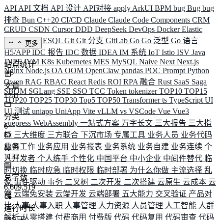
API
API 文档
API 设计
API对接
apply
ArkUI
BPM
bug
Bug
bug
排查
Bun
C++20
CI/CD
Claude
Claude Code
Components
CRM
CRUD
CSDN
Cursor
DDD
DeepSeek
DevOps
Docker
Elastic
ELK
Elysia
ESQL
Git
Git 分支
GitLab
Go
Go 泛型
Go 语言
更多
H5/APP
IDC 报告
IDC 数据
IDEA
IM 系统
IoT
Istio
ISV
Java
JNPF
JVM
K8s
Kubernetes
MES
MySQL
Naive
Next
Next.js
站点统计
Nginx
Node.js
OA
OOM
OpenClaw
pandas
POC
Prompt
Python
Qwen
RAG
RBAC
React
Redis
ROI
RPA 融合
Rust
SaaS
Saga
文章
SBOM
SGLang
SSE
SSO
TCC
Token
tokenizer
TOP10
TOP15
1741
TOP20
TOP25
TOP30
Top5
TOP50
Transformer
ts
TypeScript
UI
UI 测试
uniapp
UniApp
Vite
vLLM
vs
VSCode
Vue
Vue3
分类
vuepress
WebAssembly
一站式方案
万字长文
三大报告
三大指
6
标
三大维度
三方联合
下沉市场
专属工具
业务人员
业务代码
业务工作
业务应用
业务报表
业务系统
业务自建
业务连续
个
标签
1132
人开发者
个人练手
个性化
中国平台
中小企业
中间件替代
临
时切换
临时应急
临时权限
临时部署
为什么你做
主流选择
乱
总字数
象
事件驱动
事务
二叉树
二次开发
二次搭建
云原生
云成本
云
6,609,519
端
云端免安装
云端开发
云端部署
五大能力
交叉验证
产品对
比
人事
人事入职
人事管理
人力资源
人员管理
人工智能
人群
运行时长
解析
从零搭建
付费商用
付费版
代码
代码复用
代码审查
代码
585
天