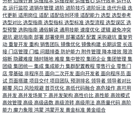
分析
边缘计算
运维成本
运维技能
运维省心
运行效率
运行状
态
运行监控
进销存管理
进阶
进阶技巧
进阶玩法
迭代升级
迭
代更新
适用岗位
适配
适配信创环境
适配能力
选型
选型参考
选型对比
选型指南
选型指标
选型标准
选型流程
选型误区
选
型预警
选购指南
通俗解读
通用技能
速度优化
逻辑
避免冲突
避坑
避坑指南
部署
部署使用
部署适配
配置
采购避坑
重复劳
动
重复开发
重构
销售团队
镜像优化
镜像构建
长期运营
长连
接
门店管理
门槛
问题排查
防护能力
附件管理
降本增效
限流
熔断
隐藏难度
随时随地
难度
集中管控
集团企业
集团管理
集
团级
集团统一
集成
集成能力
集群配置教程
零售行业
零售门
店
零基础
非程序员
面向二次开发
面向开发者
面向程序员
面
试
页面搭建
项目交付
项目团队
预测排名
领导者
领导者对比
颠覆
风口
风险规避
首页优化
高低代码融合
高危操作
高可用
高并发
高并发场景下
高并发架构
高性价比
高性能
高效模式
高效管理
高级
高级函数
高级流转
高级用法
高质量代码
高阶
能力
魔力象限
鸿蒙
鸿蒙开发
黄金标准
黄金组合