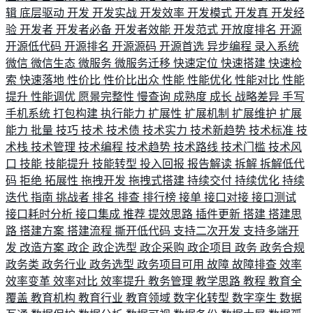
辑
底层驱动
开发
开发实战
开发效率
开发模式
开发真
开发经
验
开发者
开发者必备
开发者效能
开发范式
开放度排名
开源
开源低代码
开源排名
开源源码
开源首选
异步编程
录入系统
微信
微信生态
微服务
微服务迁移
快速定位
快速搭建
快速检
索
快速落地
性价比
性价比出众
性能
性能优化
性能对比
性能
提升
性能调优
愿景完整性
慢查询
成熟度
成长
战略差异
手写
手机系统
打包构建
执行能力
扩展性
扩展机制
扩展维护
扩展
能力
批量
技巧
技术
技术债
技术实力
技术新趋势
技术标准
技
术栈
技术管理
技术编程
技术趋势
技术路线
技术门槛
技术风
口
技能
技能提升
技能转型
投入回报
报告解读
拆解
拆解低代
码
拒绝
拓展性
拖拽开发
拖拽式搭建
持续交付
持续优化
持续
迭代
指南
挑战者
排名
排查
排行榜
接单
接口对接
接口测试
接口耗时分析
接口集成
推荐
提效思路
插件更新
搭建
搭建思
路
搭建方案
搭建流程
撕开低代码
支持二次开发
支持多端开
发
改造方案
政企
政企选型
政企采购
政企项目
政务
政务合规
政务类
政务行业
政务选型
政务项目可用
故障
故障排查
效率
效率变革
效率对比
效率提升
教务管理
教学思路
教程
教育全
覆盖
教育机构
教育行业
教育领域
数字化转型
数字孪生
数据