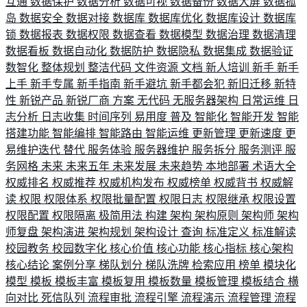
互通
数据保护
数据分析
数据可视
数据备份
数据大屏
数据孤
岛
数据安全
数据对接
数据库
数据库优化
数据库设计
数据库
锁
数据报表
数据权限
数据查看
数据模型
数据治理
数据清理
数据看板
数据自动化
数据防护
数据隐私
数据集成
数据验证
数智化
整体规划
整洁代码
文件资源
文档
新人培训
新手
新手
上手
新手专属
新手指南
新手避坑
新手都会犯
新旧迁移
新特
性
新锐产品
新锐厂商
方案
无代码
无服务器架构
日常运维
日
志分析
日志收集
时间序列
易用度
普及
智能化
智能开发
智能
搭建功能
智能编排
智能路由
智能运维
更新管理
更新速度
更
易维护迭代
替代
服务体验
服务器维护
服务拆分
服务测评
服
务网格
未来
未来五年
未来发展
未来趋势
本地部署
术语大全
权威排名
权威推荐
权威机构发布
权威榜单
权威背书
权威解
读
权限
权限体系
权限批量配置
权限日志
权限继承
权限设置
权限配置
权限隔离
极简用法
构建
架构
架构原则
架构师
架构
师复盘
架构演进
架构规划
架构设计
查询
标准定义
标准解读
校园教务
校园数字化
核心价值
核心功能
核心指标
核心架构
核心结论
案例分享
梯队划分
梯队洗牌
检索应用
榜单
模块化
模型
模板
模板丰富
模板复用
模板数量
模板管理
模板结合
横
向对比
死信队列
流程审批
流程引擎
流程演示
流程管理
流程