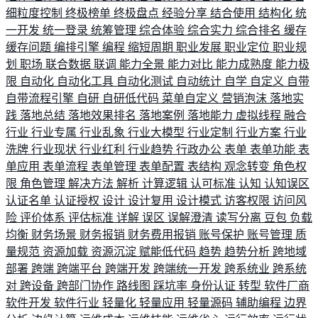
细粒度控制
终极榜单
终极盘点
经验分享
结合使用
结构化
统
一开发
统一登录
统筹管理
综合体验
综合实力
综合排名
缓存
缓存问题
编排引擎
编程
缩短周期
职业发展
职业定位
职业规
划
职场
联合数据
联调
能力全景
能力对比
能力成熟度
能力极
限
自动化
自动化工具
自动化测试
自动统计
自学
自定义
自带
自带流程引擎
自研
自研低代码
菜单自定义
营销泡沫
落地实
践
落地总结
落地效果排名
落地案例
落地能力
虚拟线程
融合
行业
行业专属
行业乱象
行业大模型
行业定制
行业方案
行业
洗牌
行业现状
行业红利
行业趋势
行政办公
表单
表单功能
表
单应用
表单流程
表单管理
表单配置
表结构
观念转变
角色权
限
角色管理
解决方法
解析
计算逻辑
认可标准
认知
认知误区
认证名单
认证授权
设计
设计复用
设计模式
访客权限
访问风
险
评价体系
评估标准
详解
误区
误解澄清
读写分离
豆包
负载
均衡
财务场景
财务报销
财务费用报销
账号保护
账号管理
质
量规范
资源加载
资源沉淀
赋能低代码
趋势
趋势分析
跨地域
部署
跨端
跨端平台
跨端开发
跨端统一开发
跨系统业
跨系统
对
跨设备
跨部门协作
路线图
踩坑率
身份认证
转型
软件厂商
软件开发
软件行业
轻量化
轻量应用
轻量源码
辅助编程
边界