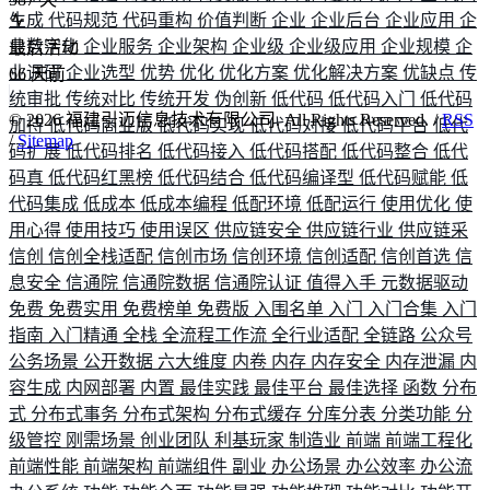
生成
代码规范
代码重构
价值判断
企业
企业后台
企业应用
企
业数字化
企业服务
企业架构
企业级
企业级应用
企业规模
企
最后活动
业调研
企业选型
优势
优化
优化方案
优化解决方案
优缺点
传
66
天前
统审批
传统对比
传统开发
伪创新
低代码
低代码入门
低代码
©
2026
福建引迈信息技术有限公司. All Rights Reserved. /
RSS
加持
低代码商业版
低代码实现
低代码对接
低代码平台
低代
/
Sitemap
码扩展
低代码排名
低代码接入
低代码搭配
低代码整合
低代
码真
低代码红黑榜
低代码结合
低代码编译型
低代码赋能
低
代码集成
低成本
低成本编程
低配环境
低配运行
使用优化
使
用心得
使用技巧
使用误区
供应链安全
供应链行业
供应链采
信创
信创全栈适配
信创市场
信创环境
信创适配
信创首选
信
息安全
信通院
信通院数据
信通院认证
值得入手
元数据驱动
免费
免费实用
免费榜单
免费版
入围名单
入门
入门合集
入门
指南
入门精通
全栈
全流程工作流
全行业适配
全链路
公众号
公务场景
公开数据
六大维度
内卷
内存
内存安全
内存泄漏
内
容生成
内网部署
内置
最佳实践
最佳平台
最佳选择
函数
分布
式
分布式事务
分布式架构
分布式缓存
分库分表
分类功能
分
级管控
刚需场景
创业团队
利基玩家
制造业
前端
前端工程化
前端性能
前端架构
前端组件
副业
办公场景
办公效率
办公流