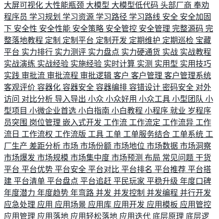
大屏可视化
大性能瓶颈
大模型
大模型低代码
头部厂商
奉劝
程序员
学习规划
学习资源
学习路径
学习路线
安全
安全加固
下
安全性
安全性能
安全策略
安全管控
安全管理
完整源码
完
整落地教程
定制
定制平台
定制开发
定期维护
定期巡检
宝藏
平台
实力排行
实力测评
实力盘点
实力硬通货
实战
实战教程
实战演练
实战经验
实施经验
实时计算
实测
实用型
实用技巧
实践
审批流
审批流程
审批逻辑
客户
客户管理
客户管理系统
客观评价
容器化
容器安全
容器编排
容错设计
密码安全
对外
访问
对比分析
导入导出
小众
小众好用
小众工具
小型团队
小
型项目
小微企业首选
小白指南
小白教程
小程序
就业
岁程序
员突围
岗位管理
嵌入式开发
工作流
工作流定
工作流异
工作
流日
工作流权
工作流版
工具
工单
工单服务结合
工单系统
工
厂生产
差距分析
市场
市场份额
市场地位
市场数据
市场洞察
市场爆发
市场规模
市场集中度
市场预测
布局
常见问题
干货
平台
平台优势
平台安全
平台对比
平台排名
平台推荐
平台搭
建
平台清单
平台盘点
平台追赶
平民玩家
平稳升级
年度口碑
年度潜力
年度趋势
年弯路
并发
并发控制
并发编程
并行开发
应急处理
应用
应用场景
应用库
应用开发
应用模板
应用管控
应用管理
应用落地
应用轻松落地
应用迭代
底层原理
底层逻