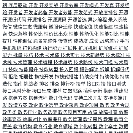
辑
底层驱动
开发
开发实战
开发效率
开发模式
开发真
开发经
验
开发者
开发者必备
开发者效能
开发范式
开放度排名
开源
开源低代码
开源排名
开源源码
开源首选
异步编程
录入系统
微信
微信生态
微服务
微服务迁移
快速定位
快速搭建
快速检
索
快速落地
性价比
性价比出众
性能
性能优化
性能对比
性能
提升
性能调优
愿景完整性
慢查询
成熟度
成长
战略差异
手写
手机系统
打包构建
执行能力
扩展性
扩展机制
扩展维护
扩展
能力
批量
技巧
技术
技术债
技术实力
技术新趋势
技术标准
技
术栈
技术管理
技术编程
技术趋势
技术路线
技术门槛
技术风
口
技能
技能提升
技能转型
投入回报
报告解读
拆解
拆解低代
码
拒绝
拓展性
拖拽开发
拖拽式搭建
持续交付
持续优化
持续
迭代
指南
挑战者
排名
排查
排行榜
接单
接口对接
接口测试
接口耗时分析
接口集成
推荐
提效思路
插件更新
搭建
搭建思
路
搭建方案
搭建流程
撕开低代码
支持二次开发
支持多端开
发
改造方案
政企
政企选型
政企采购
政企项目
政务
政务合规
政务类
政务行业
政务选型
政务项目可用
故障
故障排查
效率
效率变革
效率对比
效率提升
教务管理
教学思路
教程
教育全
覆盖
教育机构
教育行业
教育领域
数字化转型
数字孪生
数据