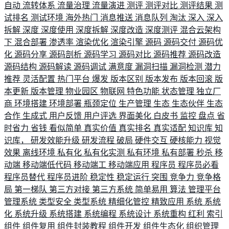
自动
流转体系
流量治理
流量演进
测评
测评对比
测评结果
测
试排名
测试环境
海外热门
消息推送
消息队列
淘汰
深入
深入
拆解
深度
深度使用
深度拆解
深度改造
深度测评
混合云架构
下
混合部署
渗透率
渲染优化
渲染引擎
源码
源码交付
源码优
化
源码分享
源码剖析
源码学习
源码对比
源码推荐
源码改造
源码结构
源码解读
源码调试
满意度
漏洞扫描
漏洞检测
潜力
推荐
灵活配置
热门平台
爆发
版本区别
版本发布
版本回滚
版
本更新
版本管理
物业园区
物联网
特色功能
状态管理
独立厂
商
环境搭建
环境部署
瓶颈定位
生产管理
生态
生态伙伴
生态
合作
生成式
用户反馈
用户评选
界面美化
白皮书
监控
盘点
省
时省力
省钱
看似简单
真实价值
真实排名
真实适配
知识库
知
识库，
研发效能升级
研发流程
破局
硬件交互
硬核能力
视觉
效果
离线环境
私有化
私有化实测
私有环境
私有部署
秒杀
移
动端
移动端低代码
移动端工
移动端应用
程序员
程序员必看
程序员替代
程序员进阶
稳定性
稳定运行
突围
竞争力
竞争格
局
第一梯队
第三方对接
第三方系统
简单易用
算法
管理平台
管理系统
类型安全
类型系统
精细化管控
精致应用
系统
系统
化
系统升级
系统搭建
系统编程
系统设计
系统重构
红利
索引
组件
组件复用
组件封装教程
组件开发
组件生态化
组织管理