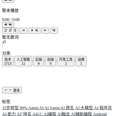
暂未播放
0:00
/
0:00
暂无歌词
分类
技术
人工智能
后端
前端
开发工具
运维
1713
11
9
5
2
1
更多
标签
35岁转型
90%
Agent
AI
AI Agent
AI 原生
AI 大模型
AI 程序员
AI 能力
AI"排名
AIGC
AI编程
AI融合
AI辅助编程
Android