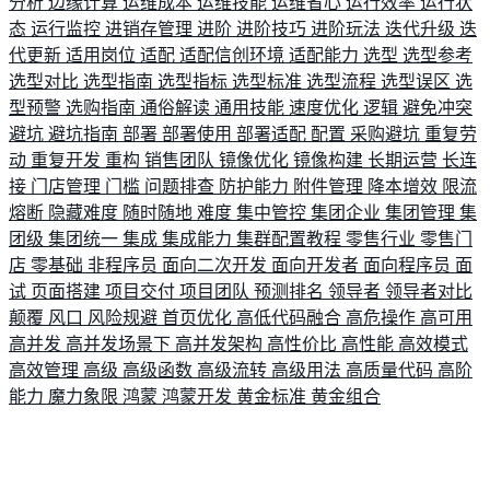
分析
边缘计算
运维成本
运维技能
运维省心
运行效率
运行状
态
运行监控
进销存管理
进阶
进阶技巧
进阶玩法
迭代升级
迭
代更新
适用岗位
适配
适配信创环境
适配能力
选型
选型参考
选型对比
选型指南
选型指标
选型标准
选型流程
选型误区
选
型预警
选购指南
通俗解读
通用技能
速度优化
逻辑
避免冲突
避坑
避坑指南
部署
部署使用
部署适配
配置
采购避坑
重复劳
动
重复开发
重构
销售团队
镜像优化
镜像构建
长期运营
长连
接
门店管理
门槛
问题排查
防护能力
附件管理
降本增效
限流
熔断
隐藏难度
随时随地
难度
集中管控
集团企业
集团管理
集
团级
集团统一
集成
集成能力
集群配置教程
零售行业
零售门
店
零基础
非程序员
面向二次开发
面向开发者
面向程序员
面
试
页面搭建
项目交付
项目团队
预测排名
领导者
领导者对比
颠覆
风口
风险规避
首页优化
高低代码融合
高危操作
高可用
高并发
高并发场景下
高并发架构
高性价比
高性能
高效模式
高效管理
高级
高级函数
高级流转
高级用法
高质量代码
高阶
能力
魔力象限
鸿蒙
鸿蒙开发
黄金标准
黄金组合