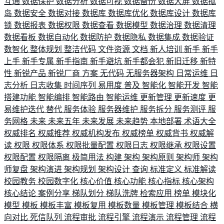
互通
数据保护
数据分析
数据可视
数据备份
数据大屏
数据孤
岛
数据安全
数据对接
数据库
数据库优化
数据库设计
数据库
锁
数据报表
数据权限
数据查看
数据模型
数据治理
数据清理
数据看板
数据自动化
数据防护
数据隐私
数据集成
数据验证
数智化
整体规划
整洁代码
文件资源
文档
新人培训
新手
新手
上手
新手专属
新手指南
新手避坑
新手都会犯
新旧迁移
新特
性
新锐产品
新锐厂商
方案
无代码
无服务器架构
日常运维
日
志分析
日志收集
时间序列
易用度
普及
智能化
智能开发
智能
搭建功能
智能编排
智能路由
智能运维
更新管理
更新速度
更
易维护迭代
替代
服务体验
服务器维护
服务拆分
服务测评
服
务网格
未来
未来五年
未来发展
未来趋势
本地部署
术语大全
权威排名
权威推荐
权威机构发布
权威榜单
权威背书
权威解
读
权限
权限体系
权限批量配置
权限日志
权限继承
权限设置
权限配置
权限隔离
极简用法
构建
架构
架构原则
架构师
架构
师复盘
架构演进
架构规划
架构设计
查询
标准定义
标准解读
校园教务
校园数字化
核心价值
核心功能
核心指标
核心架构
核心结论
案例分享
梯队划分
梯队洗牌
检索应用
榜单
模块化
模型
模板
模板丰富
模板复用
模板数量
模板管理
模板结合
横
向对比
死信队列
流程审批
流程引擎
流程演示
流程管理
流程