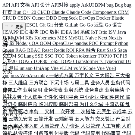
API
API 文档
API 设计
API对接
apply
ArkUI
BPM
bug
Bug
bug
排查
Bun
C++20
CI/CD
Claude
Claude Code
Components
CRM
CRUD
CSDN
Cursor
DDD
DeepSeek
DevOps
Docker
Elastic
ELK
Elysia
ESQL
Git
Git 分支
GitLab
Go
Go 泛型
Go 语言
更多
H5/APP
IDC 报告
IDC 数据
IDEA
IM 系统
IoT
Istio
ISV
Java
JNPF
JVM
K8s
Kubernetes
MES
MySQL
Naive
Next
Next.js
站点统计
Nginx
Node.js
OA
OOM
OpenClaw
pandas
POC
Prompt
Python
Qwen
RAG
RBAC
React
Redis
ROI
RPA 融合
Rust
SaaS
Saga
文章
SBOM
SGLang
SSE
SSO
TCC
Token
tokenizer
TOP10
TOP15
1741
TOP20
TOP25
TOP30
Top5
TOP50
Transformer
ts
TypeScript
UI
UI 测试
uniapp
UniApp
Vite
vLLM
vs
VSCode
Vue
Vue3
分类
vuepress
WebAssembly
一站式方案
万字长文
三大报告
三大指
6
标
三大维度
三方联合
下沉市场
专属工具
业务人员
业务代码
业务工作
业务应用
业务报表
业务系统
业务自建
业务连续
个
标签
1132
人开发者
个人练手
个性化
中国平台
中小企业
中间件替代
临
时切换
临时应急
临时权限
临时部署
为什么你做
主流选择
乱
总字数
象
事件驱动
事务
二叉树
二次开发
二次搭建
云原生
云成本
云
6,609,519
端
云端免安装
云端开发
云端部署
五大能力
交叉验证
产品对
比
人事
人事入职
人事管理
人力资源
人员管理
人工智能
人群
运行时长
解析
从零搭建
付费商用
付费版
代码
代码复用
代码审查
代码
587
天