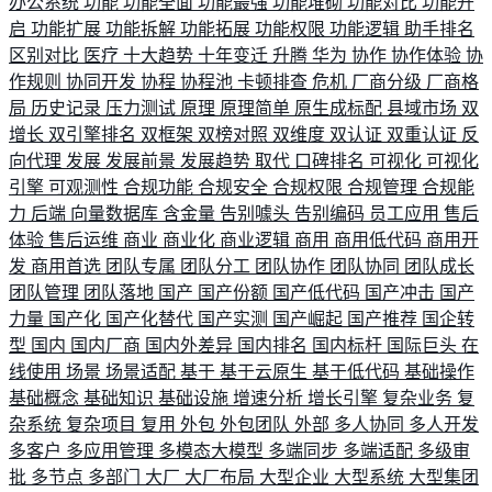
办公系统
功能
功能全面
功能最强
功能堆砌
功能对比
功能开
启
功能扩展
功能拆解
功能拓展
功能权限
功能逻辑
助手排名
区别对比
医疗
十大趋势
十年变迁
升腾
华为
协作
协作体验
协
作规则
协同开发
协程
协程池
卡顿排查
危机
厂商分级
厂商格
局
历史记录
压力测试
原理
原理简单
原生成标配
县域市场
双
增长
双引擎排名
双框架
双榜对照
双维度
双认证
双重认证
反
向代理
发展
发展前景
发展趋势
取代
口碑排名
可视化
可视化
引擎
可观测性
合规功能
合规安全
合规权限
合规管理
合规能
力
后端
向量数据库
含金量
告别噱头
告别编码
员工应用
售后
体验
售后运维
商业
商业化
商业逻辑
商用
商用低代码
商用开
发
商用首选
团队专属
团队分工
团队协作
团队协同
团队成长
团队管理
团队落地
国产
国产份额
国产低代码
国产冲击
国产
力量
国产化
国产化替代
国产实测
国产崛起
国产推荐
国企转
型
国内
国内厂商
国内外差异
国内排名
国内标杆
国际巨头
在
线使用
场景
场景适配
基于
基于云原生
基于低代码
基础操作
基础概念
基础知识
基础设施
增速分析
增长引擎
复杂业务
复
杂系统
复杂项目
复用
外包
外包团队
外部
多人协同
多人开发
多客户
多应用管理
多模态大模型
多端同步
多端适配
多级审
批
多节点
多部门
大厂
大厂布局
大型企业
大型系统
大型集团