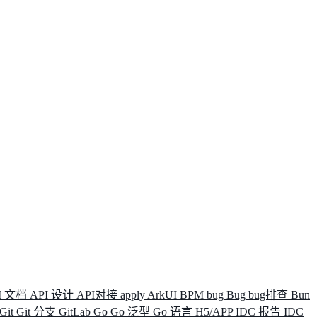
I 文档
API 设计
API对接
apply
ArkUI
BPM
bug
Bug
bug排查
Bun
Git
Git 分支
GitLab
Go
Go 泛型
Go 语言
H5/APP
IDC 报告
IDC