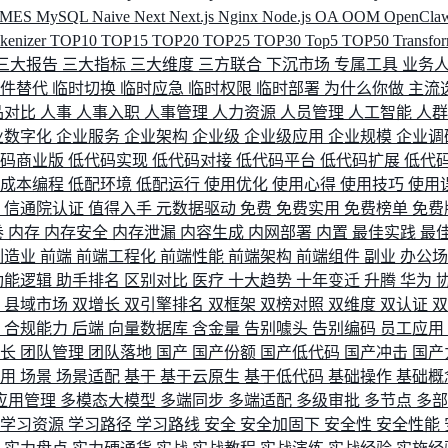
MES
MySQL
Naive
Next
Next.js
Nginx
Node.js
OA
OOM
OpenCla
okenizer
TOP10
TOP15
TOP20
TOP25
TOP30
Top5
TOP50
Transfo
三大报告
三大指标
三大维度
三方联合
下沉市场
专属工具
业务
间件替代
临时切换
临时应急
临时权限
临时部署
为什么你做
主流
品对比
人事
人事入职
人事管理
人力资源
人员管理
人工智能
人
业数字化
企业服务
企业架构
企业级
企业级应用
企业规模
企业调
代码商业版
低代码实现
低代码对接
低代码平台
低代码扩展
低代
低成本编程
低配环境
低配运行
使用优化
使用心得
使用技巧
使用
据
信通院认证
值得入手
元数据驱动
免费
免费实用
免费榜单
免费
卷
内存
内存安全
内存泄漏
内容生成
内网部署
内置
最佳实践
最
制造业
前端
前端工程化
前端性能
前端架构
前端组件
副业
办公
功能逻辑
助手排名
区别对比
医疗
十大趋势
十年变迁
升腾
华为
配
县域市场
双增长
双引擎排名
双框架
双榜对照
双维度
双认证
理
合规能力
后端
向量数据库
含金量
告别噱头
告别编码
员工应用
成长
团队管理
团队落地
国产
国产份额
国产低代码
国产冲击
国产
使用
场景
场景适配
基于
基于云原生
基于低代码
基础操作
基础概
应用管理
多模态大模型
多端同步
多端适配
多级审批
多节点
多
学习资源
学习路径
学习路线
安全
安全加固下
安全性
安全性能