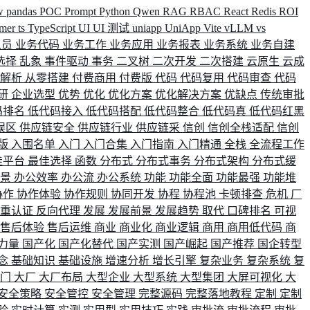
w
pandas
POC
Prompt
Python
Qwen
RAG
RBAC
React
Redis
ROI
rmer
ts
TypeScript
UI
UI 测试
uniapp
UniApp
Vite
vLLM
vs
人员
业务代码
业务工作
业务应用
业务报表
业务系统
业务自建
选择
乱象
事件驱动
事务
二叉树
二次开发
二次搭建
云原生
云成
群解析
从零搭建
付费商用
付费版
代码
代码复用
代码审查
代码
研
企业选型
优势
优化
优化方案
优化解决方案
优缺点
传统审批
码排名
低代码接入
低代码搭配
低代码整合
低代码真
低代码红黑
误区
供应链安全
供应链行业
供应链采
信创
信创全栈适配
信创
版
入围名单
入门
入门合集
入门指南
入门精通
全栈
全流程工作
佳平台
最佳选择
函数
分布式
分布式事务
分布式架构
分布式缓
场景
办公效率
办公流
办公系统
功能
功能全面
功能最强
功能堆
协作
协作体验
协作规则
协同开发
协程
协程池
卡顿排查
危机
厂
双重认证
反向代理
发展
发展前景
发展趋势
取代
口碑排名
可视
售后体验
售后运维
商业
商业化
商业逻辑
商用
商用低代码
商
力量
国产化
国产化替代
国产实测
国产崛起
国产推荐
国企转型
念
基础知识
基础设施
增速分析
增长引擎
复杂业务
复杂系统
复
部门
大厂
大厂布局
大型企业
大型系统
大型集团
大屏可视化
大
安全策略
安全管控
安全管理
完整源码
完整落地教程
定制
定制