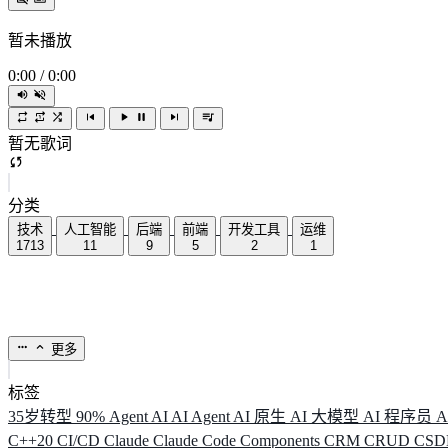
暂未播放
0:00
/
0:00
暂无歌词
分类
技术
人工智能
后端
前端
开发工具
运维
1713
11
9
5
2
1
更多
标签
35岁转型
90%
Agent
AI
AI Agent
AI 原生
AI 大模型
AI 程序员
A
C++20
CI/CD
Claude
Claude Code
Components
CRM
CRUD
CS