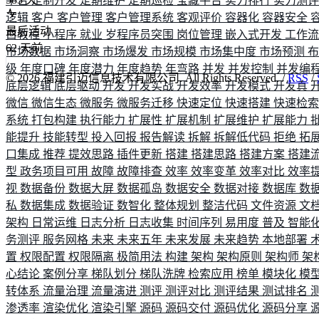
平台
定制开发
定期维护
定期巡检
宝藏平台
实力排行
实力测
逻辑
客户
客户管理
客户管理系统
客观评价
容器化
容器安全
最后活动
白教程
小程序
就业
岁程序员突围
岗位管理
嵌入式开发
工作
62
天前
市场数据
市场洞察
市场爆发
市场规模
市场集中度
市场预测
级
年度口碑
年度潜力
年度趋势
年弯路
并发
并发控制
并发编
©
2026
福建引迈信息技术有限公司. All Rights Reserved. /
RSS
/
底层逻辑
底层驱动
开发
开发实战
开发效率
开发模式
开发真
微信
微信生态
微服务
微服务迁移
快速定位
快速搭建
快速检
系统
打包构建
执行能力
扩展性
扩展机制
扩展维护
扩展能力
能提升
技能转型
投入回报
报告解读
拆解
拆解低代码
拒绝
拓
口集成
推荐
提效思路
插件更新
搭建
搭建思路
搭建方案
搭建
型
政务项目可用
故障
故障排查
效率
效率变革
效率对比
效率
视
数据备份
数据大屏
数据孤岛
数据安全
数据对接
数据库
数
私
数据集成
数据验证
数智化
整体规划
整洁代码
文件资源
文
架构
日常运维
日志分析
日志收集
时间序列
易用度
普及
智能
务测评
服务网格
未来
未来五年
未来发展
未来趋势
本地部署
置
权限配置
权限隔离
极简用法
构建
架构
架构原则
架构师
架
心结论
案例分享
梯队划分
梯队洗牌
检索应用
榜单
模块化
模
转体系
流量治理
流量演进
测评
测评对比
测评结果
测试排名
渗透率
渲染优化
渲染引擎
源码
源码交付
源码优化
源码分享