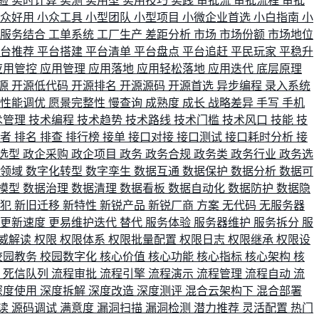
验
实时计算
实测
实用型
实用技巧
实践
审批流
审批流程
审批
小众好用
小众工具
小型团队
小型项目
小微企业首选
小白指南
小
单服务结合
工单系统
工厂生产
差距分析
市场
市场份额
市场地位
平台推荐
平台搭建
平台清单
平台盘点
平台追赶
平民玩家
平稳升
应用管控
应用管理
应用落地
应用轻松落地
应用迭代
底层原理
源
开源低代码
开源排名
开源源码
开源首选
异步编程
录入系统
性能调优
愿景完整性
慢查询
成熟度
成长
战略差异
手写
手机
术管理
技术编程
技术趋势
技术路线
技术门槛
技术风口
技能
技
战者
排名
排查
排行榜
接单
接口对接
接口测试
接口耗时分析
接
选型
政企采购
政企项目
政务
政务合规
政务类
政务行业
政务选
育领域
数字化转型
数字孪生
数据互通
数据保护
数据分析
数据可
模型
数据治理
数据清理
数据看板
数据自动化
数据防护
数据隐
会犯
新旧迁移
新特性
新锐产品
新锐厂商
方案
无代码
无服务器
更新速度
更易维护迭代
替代
服务体验
服务器维护
服务拆分
服
威解读
权限
权限体系
权限批量配置
权限日志
权限继承
权限设
校园教务
校园数字化
核心价值
核心功能
核心指标
核心架构
核
比
死信队列
流程审批
流程引擎
流程演示
流程管理
流程自动
流
深度使用
深度拆解
深度改造
深度测评
混合云架构下
混合部署
读
源码调试
满意度
漏洞扫描
漏洞检测
潜力推荐
灵活配置
热门