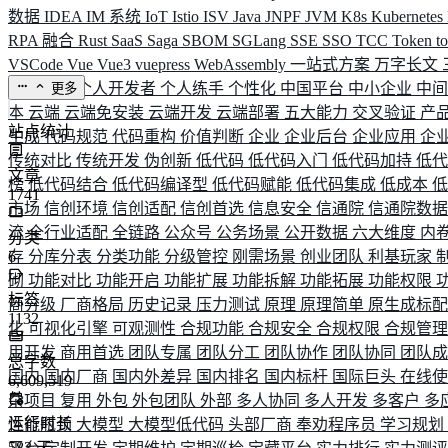
数据
IDEA
IM 系统
IoT
Istio
ISV
Java
JNPF
JVM
K8s
Kubernetes
RPA 融合
Rust
SaaS
Saga
SBOM
SGLang
SSE
SSO
TCC
Token
t
VSCode
Vue
Vue3
vuepress
WebAssembly
一站式方案
万字长文
业务连续
个人开发者
个人练手
个性化
中国平台
中小企业
中
更多
本
云端
云端免安装
云端开发
云端部署
五大能力
交叉验证
产
站点统计
生成
代码规范
代码重构
价值判断
企业
企业后台
企业应用
企
传统对比
传统开发
伪创新
低代码
低代码入门
低代码加持
低
文章
榜
低代码结合
低代码编译型
低代码赋能
低代码集成
低成本
1741
市场
信创环境
信创适配
信创首选
信息安全
信通院
信通院数
流
全行业适配
全链路
公众号
公务场景
公开数据
六大维度
内
分类
存
6
分库分表
分类功能
分级管控
刚需场景
创业团队
利基玩家
砌
功能对比
功能开启
功能扩展
功能拆解
功能拓展
功能权限
标签
商分级
厂商格局
历史记录
压力测试
原理
原理简单
原生成标
1132
化
可视化引擎
可观测性
合规功能
合规安全
合规权限
合规管
用开发
商用首选
团队专属
团队分工
团队协作
团队协同
团队
总字数
国内
国内厂商
国内外差异
国内排名
国内标杆
国际巨头
在线
6,609,519
杂项目
复用
外包
外包团队
外部
多人协同
多人开发
多客户
多
运行时长
性能瓶颈
大模型
大模型低代码
头部厂商
奉劝程序员
学习规划
583
天