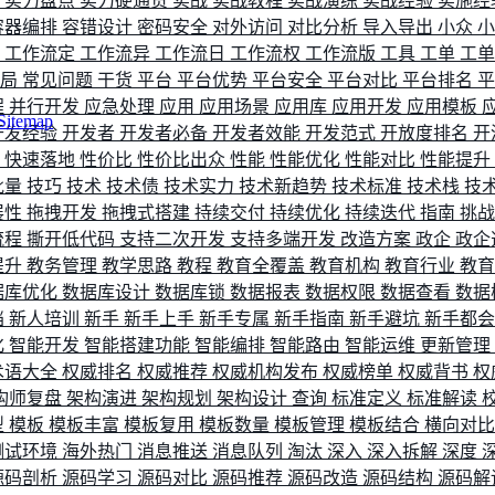
评
实力盘点
实力硬通货
实战
实战教程
实战演练
实战经验
实施经
容器编排
容错设计
密码安全
对外访问
对比分析
导入导出
小众
流
工作流定
工作流异
工作流日
工作流权
工作流版
工具
工单
工
布局
常见问题
干货
平台
平台优势
平台安全
平台对比
平台排名
程
并行开发
应急处理
应用
应用场景
应用库
应用开发
应用模板
Sitemap
开发经验
开发者
开发者必备
开发者效能
开发范式
开放度排名
开
索
快速落地
性价比
性价比出众
性能
性能优化
性能对比
性能提升
批量
技巧
技术
技术债
技术实力
技术新趋势
技术标准
技术栈
技
展性
拖拽开发
拖拽式搭建
持续交付
持续优化
持续迭代
指南
挑
流程
撕开低代码
支持二次开发
支持多端开发
改造方案
政企
政企
提升
教务管理
教学思路
教程
教育全覆盖
教育机构
教育行业
教
据库优化
数据库设计
数据库锁
数据报表
数据权限
数据查看
数据
档
新人培训
新手
新手上手
新手专属
新手指南
新手避坑
新手都
化
智能开发
智能搭建功能
智能编排
智能路由
智能运维
更新管理
术语大全
权威排名
权威推荐
权威机构发布
权威榜单
权威背书
权
构师复盘
架构演进
架构规划
架构设计
查询
标准定义
标准解读
型
模板
模板丰富
模板复用
模板数量
模板管理
模板结合
横向对
测试环境
海外热门
消息推送
消息队列
淘汰
深入
深入拆解
深度
源码剖析
源码学习
源码对比
源码推荐
源码改造
源码结构
源码解