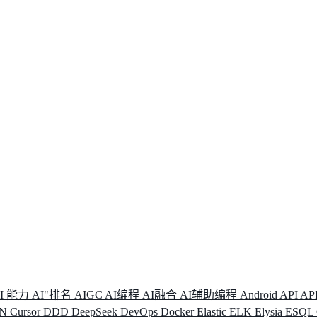
I 能力
AI"排名
AIGC
AI编程
AI融合
AI辅助编程
Android
API
AP
DN
Cursor
DDD
DeepSeek
DevOps
Docker
Elastic
ELK
Elysia
ESQL