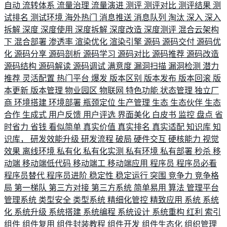
自动
流转体系
流量治理
流量演进
测评
测评对比
测评结果
测
试排名
测试环境
海外热门
消息推送
消息队列
淘汰
深入
深入
拆解
深度
深度使用
深度拆解
深度改造
深度测评
混合云架构
下
混合部署
渗透率
渲染优化
渲染引擎
源码
源码交付
源码优
化
源码分享
源码剖析
源码学习
源码对比
源码推荐
源码改造
源码结构
源码解读
源码调试
满意度
漏洞扫描
漏洞检测
潜力
推荐
灵活配置
热门平台
爆发
版本区别
版本发布
版本回滚
版
本更新
版本管理
物业园区
物联网
特色功能
状态管理
独立厂
商
环境搭建
环境部署
瓶颈定位
生产管理
生态
生态伙伴
生态
合作
生成式
用户反馈
用户评选
界面美化
白皮书
监控
盘点
省
时省力
省钱
看似简单
真实价值
真实排名
真实适配
知识库
知
识库，
研发效能升级
研发流程
破局
硬件交互
硬核能力
视觉
效果
离线环境
私有化
私有化实测
私有环境
私有部署
秒杀
移
动端
移动端低代码
移动端工
移动端应用
程序员
程序员必看
程序员替代
程序员进阶
稳定性
稳定运行
突围
竞争力
竞争格
局
第一梯队
第三方对接
第三方系统
简单易用
算法
管理平台
管理系统
类型安全
类型系统
精细化管控
精致应用
系统
系统
化
系统升级
系统搭建
系统编程
系统设计
系统重构
红利
索引
组件
组件复用
组件封装教程
组件开发
组件生态化
组织管理