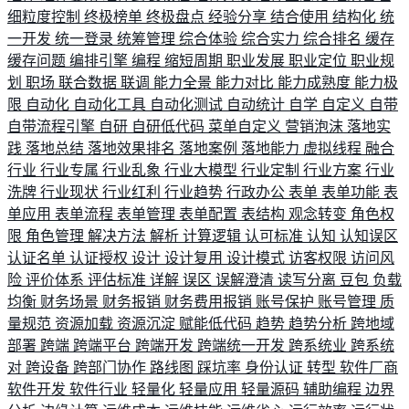
细粒度控制
终极榜单
终极盘点
经验分享
结合使用
结构化
统
一开发
统一登录
统筹管理
综合体验
综合实力
综合排名
缓存
缓存问题
编排引擎
编程
缩短周期
职业发展
职业定位
职业规
划
职场
联合数据
联调
能力全景
能力对比
能力成熟度
能力极
限
自动化
自动化工具
自动化测试
自动统计
自学
自定义
自带
自带流程引擎
自研
自研低代码
菜单自定义
营销泡沫
落地实
践
落地总结
落地效果排名
落地案例
落地能力
虚拟线程
融合
行业
行业专属
行业乱象
行业大模型
行业定制
行业方案
行业
洗牌
行业现状
行业红利
行业趋势
行政办公
表单
表单功能
表
单应用
表单流程
表单管理
表单配置
表结构
观念转变
角色权
限
角色管理
解决方法
解析
计算逻辑
认可标准
认知
认知误区
认证名单
认证授权
设计
设计复用
设计模式
访客权限
访问风
险
评价体系
评估标准
详解
误区
误解澄清
读写分离
豆包
负载
均衡
财务场景
财务报销
财务费用报销
账号保护
账号管理
质
量规范
资源加载
资源沉淀
赋能低代码
趋势
趋势分析
跨地域
部署
跨端
跨端平台
跨端开发
跨端统一开发
跨系统业
跨系统
对
跨设备
跨部门协作
路线图
踩坑率
身份认证
转型
软件厂商
软件开发
软件行业
轻量化
轻量应用
轻量源码
辅助编程
边界