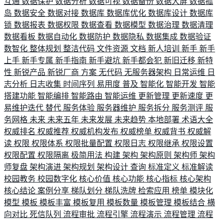
互通
数据保护
数据分析
数据可视
数据备份
数据大屏
数据孤
岛
数据安全
数据对接
数据库
数据库优化
数据库设计
数据库
锁
数据报表
数据权限
数据查看
数据模型
数据治理
数据清理
数据看板
数据自动化
数据防护
数据隐私
数据集成
数据验证
数智化
整体规划
整洁代码
文件资源
文档
新人培训
新手
新手
上手
新手专属
新手指南
新手避坑
新手都会犯
新旧迁移
新特
性
新锐产品
新锐厂商
方案
无代码
无服务器架构
日常运维
日
志分析
日志收集
时间序列
易用度
普及
智能化
智能开发
智能
搭建功能
智能编排
智能路由
智能运维
更新管理
更新速度
更
易维护迭代
替代
服务体验
服务器维护
服务拆分
服务测评
服
务网格
未来
未来五年
未来发展
未来趋势
本地部署
术语大全
权威排名
权威推荐
权威机构发布
权威榜单
权威背书
权威解
读
权限
权限体系
权限批量配置
权限日志
权限继承
权限设置
权限配置
权限隔离
极简用法
构建
架构
架构原则
架构师
架构
师复盘
架构演进
架构规划
架构设计
查询
标准定义
标准解读
校园教务
校园数字化
核心价值
核心功能
核心指标
核心架构
核心结论
案例分享
梯队划分
梯队洗牌
检索应用
榜单
模块化
模型
模板
模板丰富
模板复用
模板数量
模板管理
模板结合
横
向对比
死信队列
流程审批
流程引擎
流程演示
流程管理
流程