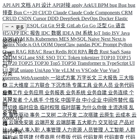
API
API 文档
API 设计
API对接
apply
ArkUI
BPM
bug
Bug
bug
排查
Bun
C++20
CI/CD
Claude
Claude Code
Components
CRM
CRUD
CSDN
Cursor
DDD
DeepSeek
DevOps
Docker
Elastic
ELK
Elysia
ESQL
Git
Git 分支
GitLab
Go
Go 泛型
Go 语言
更多
H5/APP
IDC 报告
IDC 数据
IDEA
IM 系统
IoT
Istio
ISV
Java
JNPF
JVM
K8s
Kubernetes
MES
MySQL
Naive
Next
Next.js
站点统计
Nginx
Node.js
OA
OOM
OpenClaw
pandas
POC
Prompt
Python
Qwen
RAG
RBAC
React
Redis
ROI
RPA 融合
Rust
SaaS
Saga
文章
SBOM
SGLang
SSE
SSO
TCC
Token
tokenizer
TOP10
TOP15
1741
TOP20
TOP25
TOP30
Top5
TOP50
Transformer
ts
TypeScript
UI
UI 测试
uniapp
UniApp
Vite
vLLM
vs
VSCode
Vue
Vue3
分类
vuepress
WebAssembly
一站式方案
万字长文
三大报告
三大指
6
标
三大维度
三方联合
下沉市场
专属工具
业务人员
业务代码
业务工作
业务应用
业务报表
业务系统
业务自建
业务连续
个
标签
1132
人开发者
个人练手
个性化
中国平台
中小企业
中间件替代
临
时切换
临时应急
临时权限
临时部署
为什么你做
主流选择
乱
总字数
象
事件驱动
事务
二叉树
二次开发
二次搭建
云原生
云成本
云
6,609,519
端
云端免安装
云端开发
云端部署
五大能力
交叉验证
产品对
比
人事
人事入职
人事管理
人力资源
人员管理
人工智能
人群
运行时长
解析
从零搭建
付费商用
付费版
代码
代码复用
代码审查
代码
586
天