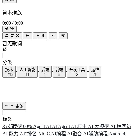
暂未播放
0:00
/
0:00
暂无歌词
分类
技术
人工智能
后端
前端
开发工具
运维
1713
11
9
5
2
1
更多
标签
35岁转型
90%
Agent
AI
AI Agent
AI 原生
AI 大模型
AI 程序员
AI 能力
AI"排名
AIGC
AI编程
AI融合
AI辅助编程
Android