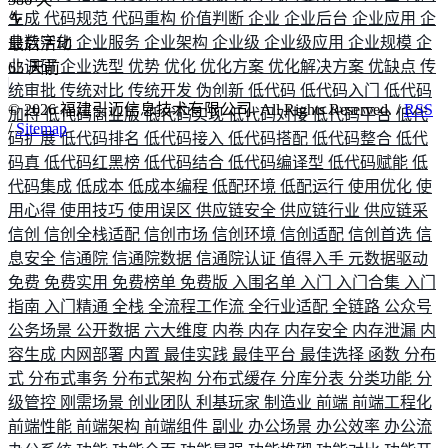
生成
代码规范
代码重构
价值判断
企业
企业后台
企业应用
企
业数字化
企业服务
企业架构
企业级
企业级应用
企业规模
企
最后活动
业调研
企业选型
优势
优化
优化方案
优化解决方案
优缺点
传
65
天前
统审批
传统对比
传统开发
伪创新
低代码
低代码入门
低代码
©
2026
福建引迈信息技术有限公司. All Rights Reserved. /
RSS
加持
低代码商业版
低代码实现
低代码对接
低代码平台
低代
/
Sitemap
码扩展
低代码排名
低代码接入
低代码搭配
低代码整合
低代
码真
低代码红黑榜
低代码结合
低代码编译型
低代码赋能
低
代码集成
低成本
低成本编程
低配环境
低配运行
使用优化
使
用心得
使用技巧
使用误区
供应链安全
供应链行业
供应链采
信创
信创全栈适配
信创市场
信创环境
信创适配
信创首选
信
息安全
信通院
信通院数据
信通院认证
值得入手
元数据驱动
免费
免费实用
免费榜单
免费版
入围名单
入门
入门合集
入门
指南
入门精通
全栈
全流程工作流
全行业适配
全链路
公众号
公务场景
公开数据
六大维度
内卷
内存
内存安全
内存泄漏
内
容生成
内网部署
内置
最佳实践
最佳平台
最佳选择
函数
分布
式
分布式事务
分布式架构
分布式缓存
分库分表
分类功能
分
级管控
刚需场景
创业团队
利基玩家
制造业
前端
前端工程化
前端性能
前端架构
前端组件
副业
办公场景
办公效率
办公流