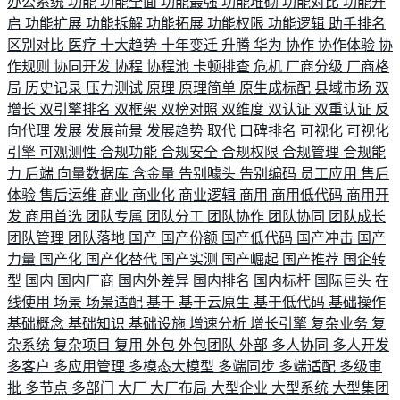
办公系统
功能
功能全面
功能最强
功能堆砌
功能对比
功能开
启
功能扩展
功能拆解
功能拓展
功能权限
功能逻辑
助手排名
区别对比
医疗
十大趋势
十年变迁
升腾
华为
协作
协作体验
协
作规则
协同开发
协程
协程池
卡顿排查
危机
厂商分级
厂商格
局
历史记录
压力测试
原理
原理简单
原生成标配
县域市场
双
增长
双引擎排名
双框架
双榜对照
双维度
双认证
双重认证
反
向代理
发展
发展前景
发展趋势
取代
口碑排名
可视化
可视化
引擎
可观测性
合规功能
合规安全
合规权限
合规管理
合规能
力
后端
向量数据库
含金量
告别噱头
告别编码
员工应用
售后
体验
售后运维
商业
商业化
商业逻辑
商用
商用低代码
商用开
发
商用首选
团队专属
团队分工
团队协作
团队协同
团队成长
团队管理
团队落地
国产
国产份额
国产低代码
国产冲击
国产
力量
国产化
国产化替代
国产实测
国产崛起
国产推荐
国企转
型
国内
国内厂商
国内外差异
国内排名
国内标杆
国际巨头
在
线使用
场景
场景适配
基于
基于云原生
基于低代码
基础操作
基础概念
基础知识
基础设施
增速分析
增长引擎
复杂业务
复
杂系统
复杂项目
复用
外包
外包团队
外部
多人协同
多人开发
多客户
多应用管理
多模态大模型
多端同步
多端适配
多级审
批
多节点
多部门
大厂
大厂布局
大型企业
大型系统
大型集团