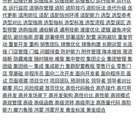
分析
边缘计算
运维成本
运维技能
运维省心
运行效率
运行状
态
运行监控
进销存管理
进阶
进阶技巧
进阶玩法
迭代升级
迭
代更新
适用岗位
适配
适配信创环境
适配能力
选型
选型参考
选型对比
选型指南
选型指标
选型标准
选型流程
选型误区
选
型预警
选购指南
通俗解读
通用技能
速度优化
逻辑
避免冲突
避坑
避坑指南
部署
部署使用
部署适配
配置
采购避坑
重复劳
动
重复开发
重构
销售团队
镜像优化
镜像构建
长期运营
长连
接
门店管理
门槛
问题排查
防护能力
附件管理
降本增效
限流
熔断
隐藏难度
随时随地
难度
集中管控
集团企业
集团管理
集
团级
集团统一
集成
集成能力
集群配置教程
零售行业
零售门
店
零基础
非程序员
面向二次开发
面向开发者
面向程序员
面
试
页面搭建
项目交付
项目团队
预测排名
领导者
领导者对比
颠覆
风口
风险规避
首页优化
高低代码融合
高危操作
高可用
高并发
高并发场景下
高并发架构
高性价比
高性能
高效模式
高效管理
高级
高级函数
高级流转
高级用法
高质量代码
高阶
能力
魔力象限
鸿蒙
鸿蒙开发
黄金标准
黄金组合