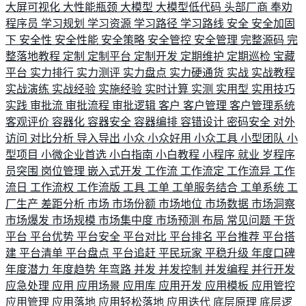
大屏可视化
大性能瓶颈
大模型
大模型低代码
头部厂商
奉劝
程序员
学习规划
学习资源
学习路径
学习路线
安全
安全加固
下
安全性
安全性能
安全策略
安全管控
安全管理
完整源码
完
整落地教程
定制
定制平台
定制开发
定期维护
定期巡检
宝藏
平台
实力排行
实力测评
实力盘点
实力硬通货
实战
实战教程
实战演练
实战经验
实施经验
实时计算
实测
实用型
实用技巧
实践
审批流
审批流程
审批逻辑
客户
客户管理
客户管理系统
客观评价
容器化
容器安全
容器编排
容错设计
密码安全
对外
访问
对比分析
导入导出
小众
小众好用
小众工具
小型团队
小
型项目
小微企业首选
小白指南
小白教程
小程序
就业
岁程序
员突围
岗位管理
嵌入式开发
工作流
工作流定
工作流异
工作
流日
工作流权
工作流版
工具
工单
工单服务结合
工单系统
工
厂生产
差距分析
市场
市场份额
市场地位
市场数据
市场洞察
市场爆发
市场规模
市场集中度
市场预测
布局
常见问题
干货
平台
平台优势
平台安全
平台对比
平台排名
平台推荐
平台搭
建
平台清单
平台盘点
平台追赶
平民玩家
平稳升级
年度口碑
年度潜力
年度趋势
年弯路
并发
并发控制
并发编程
并行开发
应急处理
应用
应用场景
应用库
应用开发
应用模板
应用管控
应用管理
应用落地
应用轻松落地
应用迭代
底层原理
底层逻