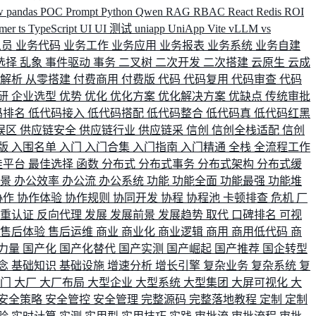
w
pandas
POC
Prompt
Python
Qwen
RAG
RBAC
React
Redis
ROI
rmer
ts
TypeScript
UI
UI 测试
uniapp
UniApp
Vite
vLLM
vs
人员
业务代码
业务工作
业务应用
业务报表
业务系统
业务自建
选择
乱象
事件驱动
事务
二叉树
二次开发
二次搭建
云原生
云成
群解析
从零搭建
付费商用
付费版
代码
代码复用
代码审查
代码
研
企业选型
优势
优化
优化方案
优化解决方案
优缺点
传统审批
码排名
低代码接入
低代码搭配
低代码整合
低代码真
低代码红黑
误区
供应链安全
供应链行业
供应链采
信创
信创全栈适配
信创
版
入围名单
入门
入门合集
入门指南
入门精通
全栈
全流程工作
佳平台
最佳选择
函数
分布式
分布式事务
分布式架构
分布式缓
场景
办公效率
办公流
办公系统
功能
功能全面
功能最强
功能堆
协作
协作体验
协作规则
协同开发
协程
协程池
卡顿排查
危机
厂
双重认证
反向代理
发展
发展前景
发展趋势
取代
口碑排名
可视
售后体验
售后运维
商业
商业化
商业逻辑
商用
商用低代码
商
力量
国产化
国产化替代
国产实测
国产崛起
国产推荐
国企转型
念
基础知识
基础设施
增速分析
增长引擎
复杂业务
复杂系统
复
部门
大厂
大厂布局
大型企业
大型系统
大型集团
大屏可视化
大
安全策略
安全管控
安全管理
完整源码
完整落地教程
定制
定制