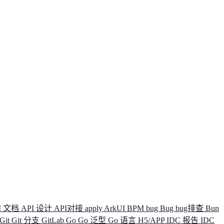
I 文档
API 设计
API对接
apply
ArkUI
BPM
bug
Bug
bug排查
Bun
Git
Git 分支
GitLab
Go
Go 泛型
Go 语言
H5/APP
IDC 报告
IDC