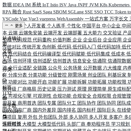
数据
IDEA
IM 系统
IoT
Istio
ISV
Java
JNPF
JVM
K8s
Kubernetes
RPA 融合
Rust
SaaS
Saga
SBOM
SGLang
SSE
SSO
TCC
Token
t
VSCode
Vue
Vue3
vuepress
WebAssembly
一站式方案
万字长文
业务连续
个人开发者
个人练手
个性化
中国平台
中小企业
中
更多
本
云端
云端免安装
云端开发
云端部署
五大能力
交叉验证
产
站点统计
生成
代码规范
代码重构
价值判断
企业
企业后台
企业应用
企
传统对比
传统开发
伪创新
低代码
低代码入门
低代码加持
低
文章
榜
低代码结合
低代码编译型
低代码赋能
低代码集成
低成本
1741
市场
信创环境
信创适配
信创首选
信息安全
信通院
信通院数
流
全行业适配
全链路
公众号
公务场景
公开数据
六大维度
内
分类
存
6
分库分表
分类功能
分级管控
刚需场景
创业团队
利基玩家
砌
功能对比
功能开启
功能扩展
功能拆解
功能拓展
功能权限
标签
商分级
厂商格局
历史记录
压力测试
原理
原理简单
原生成标
1132
化
可视化引擎
可观测性
合规功能
合规安全
合规权限
合规管
用开发
商用首选
团队专属
团队分工
团队协作
团队协同
团队
总字数
国内
国内厂商
国内外差异
国内排名
国内标杆
国际巨头
在线
6,609,519
杂项目
复用
外包
外包团队
外部
多人协同
多人开发
多客户
多
运行时长
性能瓶颈
大模型
大模型低代码
头部厂商
奉劝程序员
学习规划
584
天