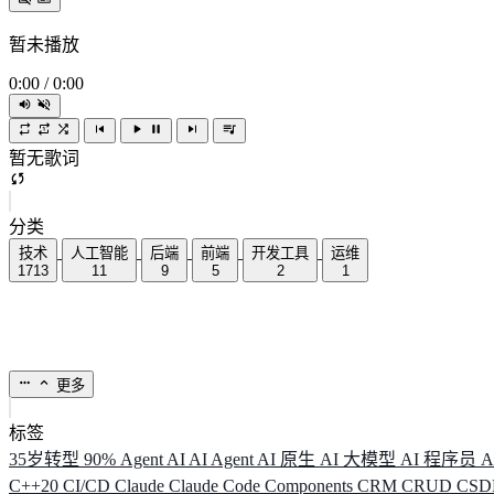
暂未播放
0:00
/
0:00
暂无歌词
分类
技术
人工智能
后端
前端
开发工具
运维
1713
11
9
5
2
1
更多
标签
35岁转型
90%
Agent
AI
AI Agent
AI 原生
AI 大模型
AI 程序员
A
C++20
CI/CD
Claude
Claude Code
Components
CRM
CRUD
CS