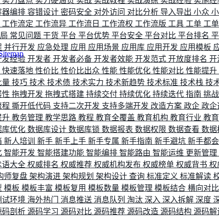
评
实力盘点
实力硬通货
实战
实战教程
实战演练
实战经验
实施经
容器编排
容错设计
密码安全
对外访问
对比分析
导入导出
小众
流
工作流定
工作流异
工作流日
工作流权
工作流版
工具
工单
工
布局
常见问题
干货
平台
平台优势
平台安全
平台对比
平台排名
程
并行开发
应急处理
应用
应用场景
应用库
应用开发
应用模板
Sitemap
开发经验
开发者
开发者必备
开发者效能
开发范式
开放度排名
开
索
快速落地
性价比
性价比出众
性能
性能优化
性能对比
性能提升
批量
技巧
技术
技术债
技术实力
技术新趋势
技术标准
技术栈
技
展性
拖拽开发
拖拽式搭建
持续交付
持续优化
持续迭代
指南
挑
流程
撕开低代码
支持二次开发
支持多端开发
改造方案
政企
政企
提升
教务管理
教学思路
教程
教育全覆盖
教育机构
教育行业
教
据库优化
数据库设计
数据库锁
数据报表
数据权限
数据查看
数据
档
新人培训
新手
新手上手
新手专属
新手指南
新手避坑
新手都
化
智能开发
智能搭建功能
智能编排
智能路由
智能运维
更新管理
术语大全
权威排名
权威推荐
权威机构发布
权威榜单
权威背书
权
构师复盘
架构演进
架构规划
架构设计
查询
标准定义
标准解读
型
模板
模板丰富
模板复用
模板数量
模板管理
模板结合
横向对
测试环境
海外热门
消息推送
消息队列
淘汰
深入
深入拆解
深度
源码剖析
源码学习
源码对比
源码推荐
源码改造
源码结构
源码解