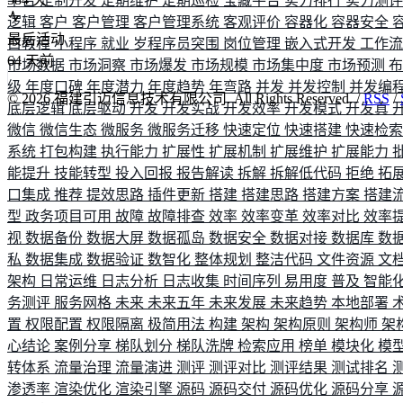
平台
定制开发
定期维护
定期巡检
宝藏平台
实力排行
实力测
逻辑
客户
客户管理
客户管理系统
客观评价
容器化
容器安全
最后活动
白教程
小程序
就业
岁程序员突围
岗位管理
嵌入式开发
工作
64
天前
市场数据
市场洞察
市场爆发
市场规模
市场集中度
市场预测
级
年度口碑
年度潜力
年度趋势
年弯路
并发
并发控制
并发编
©
2026
福建引迈信息技术有限公司. All Rights Reserved. /
RSS
/
底层逻辑
底层驱动
开发
开发实战
开发效率
开发模式
开发真
微信
微信生态
微服务
微服务迁移
快速定位
快速搭建
快速检
系统
打包构建
执行能力
扩展性
扩展机制
扩展维护
扩展能力
能提升
技能转型
投入回报
报告解读
拆解
拆解低代码
拒绝
拓
口集成
推荐
提效思路
插件更新
搭建
搭建思路
搭建方案
搭建
型
政务项目可用
故障
故障排查
效率
效率变革
效率对比
效率
视
数据备份
数据大屏
数据孤岛
数据安全
数据对接
数据库
数
私
数据集成
数据验证
数智化
整体规划
整洁代码
文件资源
文
架构
日常运维
日志分析
日志收集
时间序列
易用度
普及
智能
务测评
服务网格
未来
未来五年
未来发展
未来趋势
本地部署
置
权限配置
权限隔离
极简用法
构建
架构
架构原则
架构师
架
心结论
案例分享
梯队划分
梯队洗牌
检索应用
榜单
模块化
模
转体系
流量治理
流量演进
测评
测评对比
测评结果
测试排名
渗透率
渲染优化
渲染引擎
源码
源码交付
源码优化
源码分享