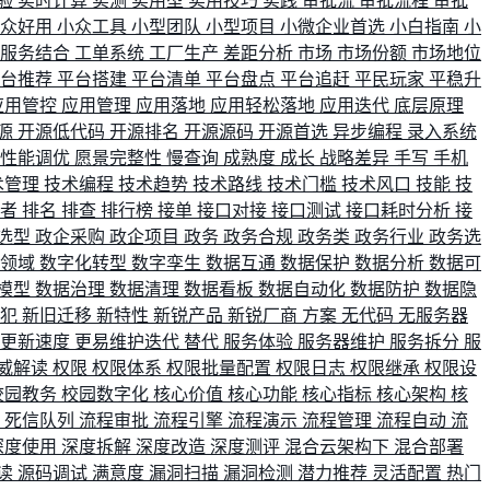
验
实时计算
实测
实用型
实用技巧
实践
审批流
审批流程
审批
小众好用
小众工具
小型团队
小型项目
小微企业首选
小白指南
小
单服务结合
工单系统
工厂生产
差距分析
市场
市场份额
市场地位
平台推荐
平台搭建
平台清单
平台盘点
平台追赶
平民玩家
平稳升
应用管控
应用管理
应用落地
应用轻松落地
应用迭代
底层原理
源
开源低代码
开源排名
开源源码
开源首选
异步编程
录入系统
性能调优
愿景完整性
慢查询
成熟度
成长
战略差异
手写
手机
术管理
技术编程
技术趋势
技术路线
技术门槛
技术风口
技能
技
战者
排名
排查
排行榜
接单
接口对接
接口测试
接口耗时分析
接
选型
政企采购
政企项目
政务
政务合规
政务类
政务行业
政务选
育领域
数字化转型
数字孪生
数据互通
数据保护
数据分析
数据可
模型
数据治理
数据清理
数据看板
数据自动化
数据防护
数据隐
会犯
新旧迁移
新特性
新锐产品
新锐厂商
方案
无代码
无服务器
更新速度
更易维护迭代
替代
服务体验
服务器维护
服务拆分
服
威解读
权限
权限体系
权限批量配置
权限日志
权限继承
权限设
校园教务
校园数字化
核心价值
核心功能
核心指标
核心架构
核
比
死信队列
流程审批
流程引擎
流程演示
流程管理
流程自动
流
深度使用
深度拆解
深度改造
深度测评
混合云架构下
混合部署
读
源码调试
满意度
漏洞扫描
漏洞检测
潜力推荐
灵活配置
热门