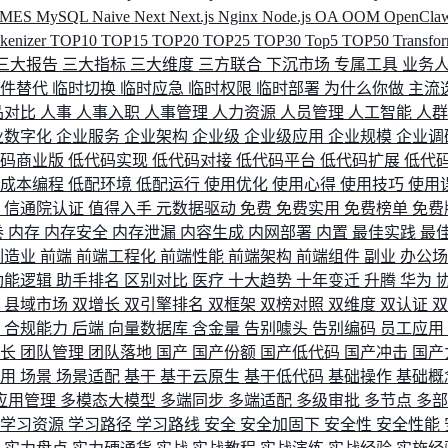
MES
MySQL
Naive
Next
Next.js
Nginx
Node.js
OA
OOM
OpenCla
okenizer
TOP10
TOP15
TOP20
TOP25
TOP30
Top5
TOP50
Transfo
三大报告
三大指标
三大维度
三方联合
下沉市场
专属工具
业务
间件替代
临时切换
临时应急
临时权限
临时部署
为什么你做
主流
品对比
人事
人事入职
人事管理
人力资源
人员管理
人工智能
人
业数字化
企业服务
企业架构
企业级
企业级应用
企业规模
企业调
代码商业版
低代码实现
低代码对接
低代码平台
低代码扩展
低代
低成本编程
低配环境
低配运行
使用优化
使用心得
使用技巧
使用
据
信通院认证
值得入手
元数据驱动
免费
免费实用
免费榜单
免费
卷
内存
内存安全
内存泄漏
内容生成
内网部署
内置
最佳实践
最
制造业
前端
前端工程化
前端性能
前端架构
前端组件
副业
办公
功能逻辑
助手排名
区别对比
医疗
十大趋势
十年变迁
升腾
华为
配
县域市场
双增长
双引擎排名
双框架
双榜对照
双维度
双认证
理
合规能力
后端
向量数据库
含金量
告别噱头
告别编码
员工应用
成长
团队管理
团队落地
国产
国产份额
国产低代码
国产冲击
国产
使用
场景
场景适配
基于
基于云原生
基于低代码
基础操作
基础概
应用管理
多模态大模型
多端同步
多端适配
多级审批
多节点
多
学习资源
学习路径
学习路线
安全
安全加固下
安全性
安全性能