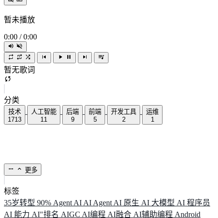
暂未播放
0:00
/
0:00
暂无歌词
分类
技术
人工智能
后端
前端
开发工具
运维
1713
11
9
5
2
1
更多
标签
35岁转型
90%
Agent
AI
AI Agent
AI 原生
AI 大模型
AI 程序员
AI 能力
AI"排名
AIGC
AI编程
AI融合
AI辅助编程
Android