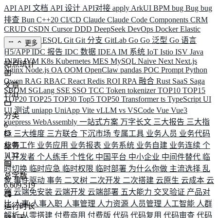
API
API 文档
API 设计
API对接
apply
ArkUI
BPM
bug
Bug
bug
排查
Bun
C++20
CI/CD
Claude
Claude Code
Components
CRM
CRUD
CSDN
Cursor
DDD
DeepSeek
DevOps
Docker
Elastic
ELK
Elysia
ESQL
Git
Git 分支
GitLab
Go
Go 泛型
Go 语言
更多
H5/APP
IDC 报告
IDC 数据
IDEA
IM 系统
IoT
Istio
ISV
Java
JNPF
JVM
K8s
Kubernetes
MES
MySQL
Naive
Next
Next.js
站点统计
Nginx
Node.js
OA
OOM
OpenClaw
pandas
POC
Prompt
Python
Qwen
RAG
RBAC
React
Redis
ROI
RPA 融合
Rust
SaaS
Saga
文章
SBOM
SGLang
SSE
SSO
TCC
Token
tokenizer
TOP10
TOP15
1741
TOP20
TOP25
TOP30
Top5
TOP50
Transformer
ts
TypeScript
UI
UI 测试
uniapp
UniApp
Vite
vLLM
vs
VSCode
Vue
Vue3
分类
vuepress
WebAssembly
一站式方案
万字长文
三大报告
三大指
6
标
三大维度
三方联合
下沉市场
专属工具
业务人员
业务代码
业务工作
业务应用
业务报表
业务系统
业务自建
业务连续
个
标签
1132
人开发者
个人练手
个性化
中国平台
中小企业
中间件替代
临
时切换
临时应急
临时权限
临时部署
为什么你做
主流选择
乱
总字数
象
事件驱动
事务
二叉树
二次开发
二次搭建
云原生
云成本
云
6,609,519
端
云端免安装
云端开发
云端部署
五大能力
交叉验证
产品对
比
人事
人事入职
人事管理
人力资源
人员管理
人工智能
人群
运行时长
解析
从零搭建
付费商用
付费版
代码
代码复用
代码审查
代码
584
天