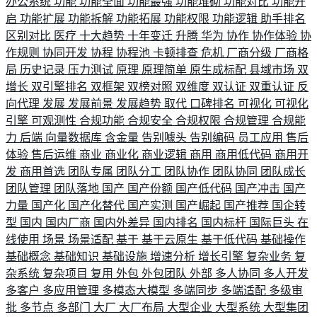
办公系统
功能
功能全面
功能最强
功能堆砌
功能对比
功能开
启
功能扩展
功能拆解
功能拓展
功能权限
功能逻辑
助手排名
区别对比
医疗
十大趋势
十年变迁
升腾
华为
协作
协作体验
协
作规则
协同开发
协程
协程池
卡顿排查
危机
厂商分级
厂商格
局
历史记录
压力测试
原理
原理简单
原生成标配
县域市场
双
增长
双引擎排名
双框架
双榜对照
双维度
双认证
双重认证
反
向代理
发展
发展前景
发展趋势
取代
口碑排名
可视化
可视化
引擎
可观测性
合规功能
合规安全
合规权限
合规管理
合规能
力
后端
向量数据库
含金量
告别噱头
告别编码
员工应用
售后
体验
售后运维
商业
商业化
商业逻辑
商用
商用低代码
商用开
发
商用首选
团队专属
团队分工
团队协作
团队协同
团队成长
团队管理
团队落地
国产
国产份额
国产低代码
国产冲击
国产
力量
国产化
国产化替代
国产实测
国产崛起
国产推荐
国企转
型
国内
国内厂商
国内外差异
国内排名
国内标杆
国际巨头
在
线使用
场景
场景适配
基于
基于云原生
基于低代码
基础操作
基础概念
基础知识
基础设施
增速分析
增长引擎
复杂业务
复
杂系统
复杂项目
复用
外包
外包团队
外部
多人协同
多人开发
多客户
多应用管理
多模态大模型
多端同步
多端适配
多级审
批
多节点
多部门
大厂
大厂布局
大型企业
大型系统
大型集团