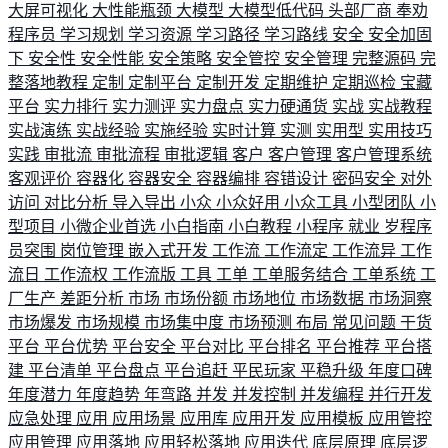
大屏可视化
大性能瓶颈
大模型
大模型低代码
头部厂商
奉劝
程序员
学习规划
学习资源
学习路径
学习路线
安全
安全加固
下
安全性
安全性能
安全策略
安全管控
安全管理
完整源码
完
整落地教程
定制
定制平台
定制开发
定期维护
定期巡检
宝藏
平台
实力排行
实力测评
实力盘点
实力硬通货
实战
实战教程
实战演练
实战经验
实施经验
实时计算
实测
实用型
实用技巧
实践
审批流
审批流程
审批逻辑
客户
客户管理
客户管理系统
客观评价
容器化
容器安全
容器编排
容错设计
密码安全
对外
访问
对比分析
导入导出
小众
小众好用
小众工具
小型团队
小
型项目
小微企业首选
小白指南
小白教程
小程序
就业
岁程序
员突围
岗位管理
嵌入式开发
工作流
工作流定
工作流异
工作
流日
工作流权
工作流版
工具
工单
工单服务结合
工单系统
工
厂生产
差距分析
市场
市场份额
市场地位
市场数据
市场洞察
市场爆发
市场规模
市场集中度
市场预测
布局
常见问题
干货
平台
平台优势
平台安全
平台对比
平台排名
平台推荐
平台搭
建
平台清单
平台盘点
平台追赶
平民玩家
平稳升级
年度口碑
年度潜力
年度趋势
年弯路
并发
并发控制
并发编程
并行开发
应急处理
应用
应用场景
应用库
应用开发
应用模板
应用管控
应用管理
应用落地
应用轻松落地
应用迭代
底层原理
底层逻