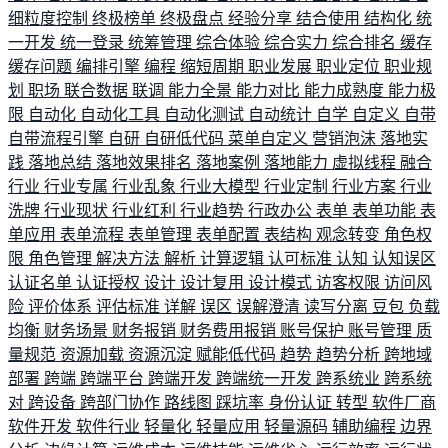
细粒度控制
终极榜单
终极盘点
经验分享
结合使用
结构化
统
一开发
统一登录
统筹管理
综合体验
综合实力
综合排名
缓存
缓存问题
编排引擎
编程
缩短周期
职业发展
职业定位
职业规
划
职场
联合数据
联调
能力全景
能力对比
能力成熟度
能力极
限
自动化
自动化工具
自动化测试
自动统计
自学
自定义
自带
自带流程引擎
自研
自研低代码
菜单自定义
营销泡沫
落地实
践
落地总结
落地效果排名
落地案例
落地能力
虚拟线程
融合
行业
行业专属
行业乱象
行业大模型
行业定制
行业方案
行业
洗牌
行业现状
行业红利
行业趋势
行政办公
表单
表单功能
表
单应用
表单流程
表单管理
表单配置
表结构
观念转变
角色权
限
角色管理
解决方法
解析
计算逻辑
认可标准
认知
认知误区
认证名单
认证授权
设计
设计复用
设计模式
访客权限
访问风
险
评价体系
评估标准
详解
误区
误解澄清
读写分离
豆包
负载
均衡
财务场景
财务报销
财务费用报销
账号保护
账号管理
质
量规范
资源加载
资源沉淀
赋能低代码
趋势
趋势分析
跨地域
部署
跨端
跨端平台
跨端开发
跨端统一开发
跨系统业
跨系统
对
跨设备
跨部门协作
路线图
踩坑率
身份认证
转型
软件厂商
软件开发
软件行业
轻量化
轻量应用
轻量源码
辅助编程
边界