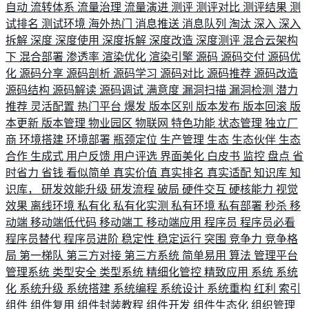
自动
流转体系
流量治理
流量演进
测评
测评对比
测评结果
测
试排名
测试环境
海外热门
消息推送
消息队列
淘汰
深入
深入
拆解
深度
深度使用
深度拆解
深度改造
深度测评
混合云架构
下
混合部署
渗透率
渲染优化
渲染引擎
源码
源码交付
源码优
化
源码分享
源码剖析
源码学习
源码对比
源码推荐
源码改造
源码结构
源码解读
源码调试
满意度
漏洞扫描
漏洞检测
潜力
推荐
灵活配置
热门平台
爆发
版本区别
版本发布
版本回滚
版
本更新
版本管理
物业园区
物联网
特色功能
状态管理
独立厂
商
环境搭建
环境部署
瓶颈定位
生产管理
生态
生态伙伴
生态
合作
生成式
用户反馈
用户评选
界面美化
白皮书
监控
盘点
省
时省力
省钱
看似简单
真实价值
真实排名
真实适配
知识库
知
识库，
研发效能升级
研发流程
破局
硬件交互
硬核能力
视觉
效果
离线环境
私有化
私有化实测
私有环境
私有部署
秒杀
移
动端
移动端低代码
移动端工
移动端应用
程序员
程序员必看
程序员替代
程序员进阶
稳定性
稳定运行
突围
竞争力
竞争格
局
第一梯队
第三方对接
第三方系统
简单易用
算法
管理平台
管理系统
类型安全
类型系统
精细化管控
精致应用
系统
系统
化
系统升级
系统搭建
系统编程
系统设计
系统重构
红利
索引
组件
组件复用
组件封装教程
组件开发
组件生态化
组织管理