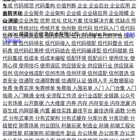
生成
代码规范
代码重构
价值判断
企业
企业后台
企业应用
企
业数字化
企业服务
企业架构
企业级
企业级应用
企业规模
企
最后活动
业调研
企业选型
优势
优化
优化方案
优化解决方案
优缺点
传
64
天前
统审批
传统对比
传统开发
伪创新
低代码
低代码入门
低代码
©
2026
福建引迈信息技术有限公司. All Rights Reserved. /
RSS
加持
低代码商业版
低代码实现
低代码对接
低代码平台
低代
/
Sitemap
码扩展
低代码排名
低代码接入
低代码搭配
低代码整合
低代
码真
低代码红黑榜
低代码结合
低代码编译型
低代码赋能
低
代码集成
低成本
低成本编程
低配环境
低配运行
使用优化
使
用心得
使用技巧
使用误区
供应链安全
供应链行业
供应链采
信创
信创全栈适配
信创市场
信创环境
信创适配
信创首选
信
息安全
信通院
信通院数据
信通院认证
值得入手
元数据驱动
免费
免费实用
免费榜单
免费版
入围名单
入门
入门合集
入门
指南
入门精通
全栈
全流程工作流
全行业适配
全链路
公众号
公务场景
公开数据
六大维度
内卷
内存
内存安全
内存泄漏
内
容生成
内网部署
内置
最佳实践
最佳平台
最佳选择
函数
分布
式
分布式事务
分布式架构
分布式缓存
分库分表
分类功能
分
级管控
刚需场景
创业团队
利基玩家
制造业
前端
前端工程化
前端性能
前端架构
前端组件
副业
办公场景
办公效率
办公流