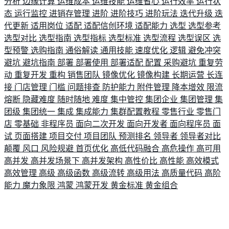
分析
边缘计算
运维成本
运维技能
运维省心
运行效率
运行状
态
运行监控
进销存管理
进阶
进阶技巧
进阶玩法
迭代升级
迭
代更新
适用岗位
适配
适配信创环境
适配能力
选型
选型参考
选型对比
选型指南
选型指标
选型标准
选型流程
选型误区
选
型预警
选购指南
通俗解读
通用技能
速度优化
逻辑
避免冲突
避坑
避坑指南
部署
部署使用
部署适配
配置
采购避坑
重复劳
动
重复开发
重构
销售团队
镜像优化
镜像构建
长期运营
长连
接
门店管理
门槛
问题排查
防护能力
附件管理
降本增效
限流
熔断
隐藏难度
随时随地
难度
集中管控
集团企业
集团管理
集
团级
集团统一
集成
集成能力
集群配置教程
零售行业
零售门
店
零基础
非程序员
面向二次开发
面向开发者
面向程序员
面
试
页面搭建
项目交付
项目团队
预测排名
领导者
领导者对比
颠覆
风口
风险规避
首页优化
高低代码融合
高危操作
高可用
高并发
高并发场景下
高并发架构
高性价比
高性能
高效模式
高效管理
高级
高级函数
高级流转
高级用法
高质量代码
高阶
能力
魔力象限
鸿蒙
鸿蒙开发
黄金标准
黄金组合