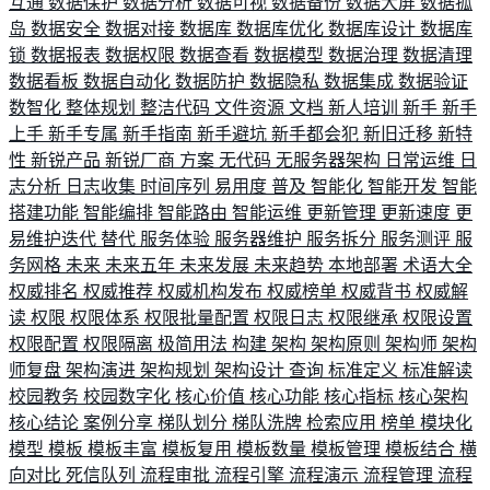
互通
数据保护
数据分析
数据可视
数据备份
数据大屏
数据孤
岛
数据安全
数据对接
数据库
数据库优化
数据库设计
数据库
锁
数据报表
数据权限
数据查看
数据模型
数据治理
数据清理
数据看板
数据自动化
数据防护
数据隐私
数据集成
数据验证
数智化
整体规划
整洁代码
文件资源
文档
新人培训
新手
新手
上手
新手专属
新手指南
新手避坑
新手都会犯
新旧迁移
新特
性
新锐产品
新锐厂商
方案
无代码
无服务器架构
日常运维
日
志分析
日志收集
时间序列
易用度
普及
智能化
智能开发
智能
搭建功能
智能编排
智能路由
智能运维
更新管理
更新速度
更
易维护迭代
替代
服务体验
服务器维护
服务拆分
服务测评
服
务网格
未来
未来五年
未来发展
未来趋势
本地部署
术语大全
权威排名
权威推荐
权威机构发布
权威榜单
权威背书
权威解
读
权限
权限体系
权限批量配置
权限日志
权限继承
权限设置
权限配置
权限隔离
极简用法
构建
架构
架构原则
架构师
架构
师复盘
架构演进
架构规划
架构设计
查询
标准定义
标准解读
校园教务
校园数字化
核心价值
核心功能
核心指标
核心架构
核心结论
案例分享
梯队划分
梯队洗牌
检索应用
榜单
模块化
模型
模板
模板丰富
模板复用
模板数量
模板管理
模板结合
横
向对比
死信队列
流程审批
流程引擎
流程演示
流程管理
流程