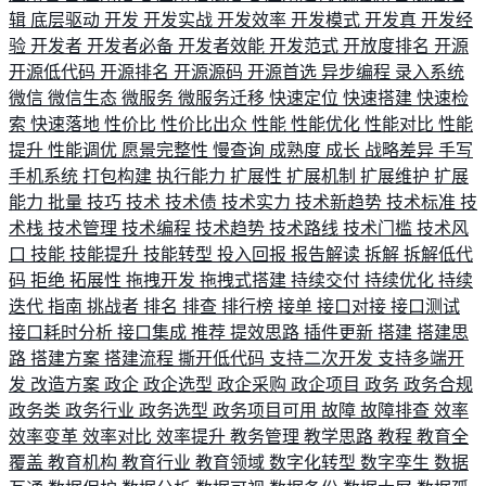
辑
底层驱动
开发
开发实战
开发效率
开发模式
开发真
开发经
验
开发者
开发者必备
开发者效能
开发范式
开放度排名
开源
开源低代码
开源排名
开源源码
开源首选
异步编程
录入系统
微信
微信生态
微服务
微服务迁移
快速定位
快速搭建
快速检
索
快速落地
性价比
性价比出众
性能
性能优化
性能对比
性能
提升
性能调优
愿景完整性
慢查询
成熟度
成长
战略差异
手写
手机系统
打包构建
执行能力
扩展性
扩展机制
扩展维护
扩展
能力
批量
技巧
技术
技术债
技术实力
技术新趋势
技术标准
技
术栈
技术管理
技术编程
技术趋势
技术路线
技术门槛
技术风
口
技能
技能提升
技能转型
投入回报
报告解读
拆解
拆解低代
码
拒绝
拓展性
拖拽开发
拖拽式搭建
持续交付
持续优化
持续
迭代
指南
挑战者
排名
排查
排行榜
接单
接口对接
接口测试
接口耗时分析
接口集成
推荐
提效思路
插件更新
搭建
搭建思
路
搭建方案
搭建流程
撕开低代码
支持二次开发
支持多端开
发
改造方案
政企
政企选型
政企采购
政企项目
政务
政务合规
政务类
政务行业
政务选型
政务项目可用
故障
故障排查
效率
效率变革
效率对比
效率提升
教务管理
教学思路
教程
教育全
覆盖
教育机构
教育行业
教育领域
数字化转型
数字孪生
数据