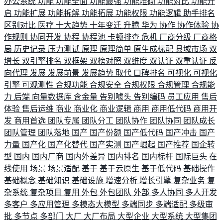
办公系统
功能
功能全面
功能最强
功能堆砌
功能对比
功能开
启
功能扩展
功能拆解
功能拓展
功能权限
功能逻辑
助手排名
区别对比
医疗
十大趋势
十年变迁
升腾
华为
协作
协作体验
协
作规则
协同开发
协程
协程池
卡顿排查
危机
厂商分级
厂商格
局
历史记录
压力测试
原理
原理简单
原生成标配
县域市场
双
增长
双引擎排名
双框架
双榜对照
双维度
双认证
双重认证
反
向代理
发展
发展前景
发展趋势
取代
口碑排名
可视化
可视化
引擎
可观测性
合规功能
合规安全
合规权限
合规管理
合规能
力
后端
向量数据库
含金量
告别噱头
告别编码
员工应用
售后
体验
售后运维
商业
商业化
商业逻辑
商用
商用低代码
商用开
发
商用首选
团队专属
团队分工
团队协作
团队协同
团队成长
团队管理
团队落地
国产
国产份额
国产低代码
国产冲击
国产
力量
国产化
国产化替代
国产实测
国产崛起
国产推荐
国企转
型
国内
国内厂商
国内外差异
国内排名
国内标杆
国际巨头
在
线使用
场景
场景适配
基于
基于云原生
基于低代码
基础操作
基础概念
基础知识
基础设施
增速分析
增长引擎
复杂业务
复
杂系统
复杂项目
复用
外包
外包团队
外部
多人协同
多人开发
多客户
多应用管理
多模态大模型
多端同步
多端适配
多级审
批
多节点
多部门
大厂
大厂布局
大型企业
大型系统
大型集团