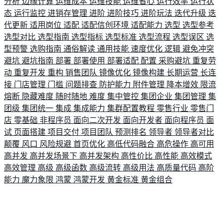
分析
边缘计算
运维成本
运维技能
运维省心
运行效率
运行状
态
运行监控
进销存管理
进阶
进阶技巧
进阶玩法
迭代升级
迭
代更新
适用岗位
适配
适配信创环境
适配能力
选型
选型参考
选型对比
选型指南
选型指标
选型标准
选型流程
选型误区
选
型预警
选购指南
通俗解读
通用技能
速度优化
逻辑
避免冲突
避坑
避坑指南
部署
部署使用
部署适配
配置
采购避坑
重复劳
动
重复开发
重构
销售团队
镜像优化
镜像构建
长期运营
长连
接
门店管理
门槛
问题排查
防护能力
附件管理
降本增效
限流
熔断
隐藏难度
随时随地
难度
集中管控
集团企业
集团管理
集
团级
集团统一
集成
集成能力
集群配置教程
零售行业
零售门
店
零基础
非程序员
面向二次开发
面向开发者
面向程序员
面
试
页面搭建
项目交付
项目团队
预测排名
领导者
领导者对比
颠覆
风口
风险规避
首页优化
高低代码融合
高危操作
高可用
高并发
高并发场景下
高并发架构
高性价比
高性能
高效模式
高效管理
高级
高级函数
高级流转
高级用法
高质量代码
高阶
能力
魔力象限
鸿蒙
鸿蒙开发
黄金标准
黄金组合