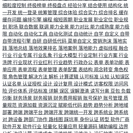
细粒度控制
终极榜单
终极盘点
经验分享
结合使用
结构化
统
一开发
统一登录
统筹管理
综合体验
综合实力
综合排名
缓存
缓存问题
编排引擎
编程
缩短周期
职业发展
职业定位
职业规
划
职场
联合数据
联调
能力全景
能力对比
能力成熟度
能力极
限
自动化
自动化工具
自动化测试
自动统计
自学
自定义
自带
自带流程引擎
自研
自研低代码
菜单自定义
营销泡沫
落地实
践
落地总结
落地效果排名
落地案例
落地能力
虚拟线程
融合
行业
行业专属
行业乱象
行业大模型
行业定制
行业方案
行业
洗牌
行业现状
行业红利
行业趋势
行政办公
表单
表单功能
表
单应用
表单流程
表单管理
表单配置
表结构
观念转变
角色权
限
角色管理
解决方法
解析
计算逻辑
认可标准
认知
认知误区
认证名单
认证授权
设计
设计复用
设计模式
访客权限
访问风
险
评价体系
评估标准
详解
误区
误解澄清
读写分离
豆包
负载
均衡
财务场景
财务报销
财务费用报销
账号保护
账号管理
质
量规范
资源加载
资源沉淀
赋能低代码
趋势
趋势分析
跨地域
部署
跨端
跨端平台
跨端开发
跨端统一开发
跨系统业
跨系统
对
跨设备
跨部门协作
路线图
踩坑率
身份认证
转型
软件厂商
软件开发
软件行业
轻量化
轻量应用
轻量源码
辅助编程
边界