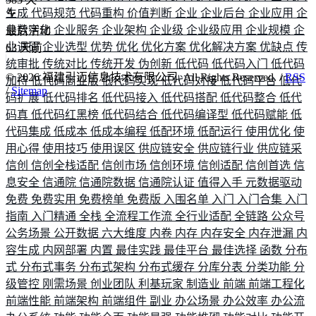
生成
代码规范
代码重构
价值判断
企业
企业后台
企业应用
企
业数字化
企业服务
企业架构
企业级
企业级应用
企业规模
企
最后活动
业调研
企业选型
优势
优化
优化方案
优化解决方案
优缺点
传
63
天前
统审批
传统对比
传统开发
伪创新
低代码
低代码入门
低代码
©
2026
福建引迈信息技术有限公司. All Rights Reserved. /
RSS
加持
低代码商业版
低代码实现
低代码对接
低代码平台
低代
/
Sitemap
码扩展
低代码排名
低代码接入
低代码搭配
低代码整合
低代
码真
低代码红黑榜
低代码结合
低代码编译型
低代码赋能
低
代码集成
低成本
低成本编程
低配环境
低配运行
使用优化
使
用心得
使用技巧
使用误区
供应链安全
供应链行业
供应链采
信创
信创全栈适配
信创市场
信创环境
信创适配
信创首选
信
息安全
信通院
信通院数据
信通院认证
值得入手
元数据驱动
免费
免费实用
免费榜单
免费版
入围名单
入门
入门合集
入门
指南
入门精通
全栈
全流程工作流
全行业适配
全链路
公众号
公务场景
公开数据
六大维度
内卷
内存
内存安全
内存泄漏
内
容生成
内网部署
内置
最佳实践
最佳平台
最佳选择
函数
分布
式
分布式事务
分布式架构
分布式缓存
分库分表
分类功能
分
级管控
刚需场景
创业团队
利基玩家
制造业
前端
前端工程化
前端性能
前端架构
前端组件
副业
办公场景
办公效率
办公流