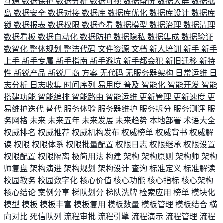
互通
数据保护
数据分析
数据可视
数据备份
数据大屏
数据孤
岛
数据安全
数据对接
数据库
数据库优化
数据库设计
数据库
锁
数据报表
数据权限
数据查看
数据模型
数据治理
数据清理
数据看板
数据自动化
数据防护
数据隐私
数据集成
数据验证
数智化
整体规划
整洁代码
文件资源
文档
新人培训
新手
新手
上手
新手专属
新手指南
新手避坑
新手都会犯
新旧迁移
新特
性
新锐产品
新锐厂商
方案
无代码
无服务器架构
日常运维
日
志分析
日志收集
时间序列
易用度
普及
智能化
智能开发
智能
搭建功能
智能编排
智能路由
智能运维
更新管理
更新速度
更
易维护迭代
替代
服务体验
服务器维护
服务拆分
服务测评
服
务网格
未来
未来五年
未来发展
未来趋势
本地部署
术语大全
权威排名
权威推荐
权威机构发布
权威榜单
权威背书
权威解
读
权限
权限体系
权限批量配置
权限日志
权限继承
权限设置
权限配置
权限隔离
极简用法
构建
架构
架构原则
架构师
架构
师复盘
架构演进
架构规划
架构设计
查询
标准定义
标准解读
校园教务
校园数字化
核心价值
核心功能
核心指标
核心架构
核心结论
案例分享
梯队划分
梯队洗牌
检索应用
榜单
模块化
模型
模板
模板丰富
模板复用
模板数量
模板管理
模板结合
横
向对比
死信队列
流程审批
流程引擎
流程演示
流程管理
流程