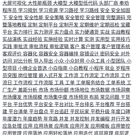
大屏可视化
大性能瓶颈
大模型
大模型低代码
头部厂商
奉劝
程序员
学习规划
学习资源
学习路径
学习路线
安全
安全加固
下
安全性
安全性能
安全策略
安全管控
安全管理
完整源码
完
整落地教程
定制
定制平台
定制开发
定期维护
定期巡检
宝藏
平台
实力排行
实力测评
实力盘点
实力硬通货
实战
实战教程
实战演练
实战经验
实施经验
实时计算
实测
实用型
实用技巧
实践
审批流
审批流程
审批逻辑
客户
客户管理
客户管理系统
客观评价
容器化
容器安全
容器编排
容错设计
密码安全
对外
访问
对比分析
导入导出
小众
小众好用
小众工具
小型团队
小
型项目
小微企业首选
小白指南
小白教程
小程序
就业
岁程序
员突围
岗位管理
嵌入式开发
工作流
工作流定
工作流异
工作
流日
工作流权
工作流版
工具
工单
工单服务结合
工单系统
工
厂生产
差距分析
市场
市场份额
市场地位
市场数据
市场洞察
市场爆发
市场规模
市场集中度
市场预测
布局
常见问题
干货
平台
平台优势
平台安全
平台对比
平台排名
平台推荐
平台搭
建
平台清单
平台盘点
平台追赶
平民玩家
平稳升级
年度口碑
年度潜力
年度趋势
年弯路
并发
并发控制
并发编程
并行开发
应急处理
应用
应用场景
应用库
应用开发
应用模板
应用管控
应用管理
应用落地
应用轻松落地
应用迭代
底层原理
底层逻