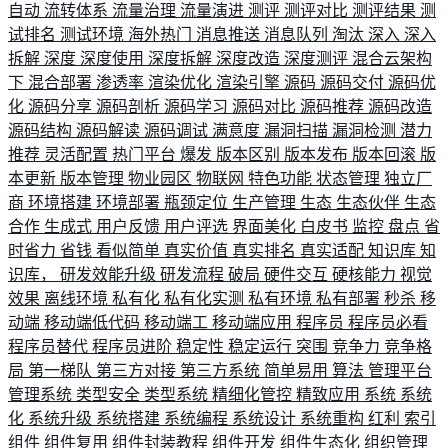
自动
流转体系
流量治理
流量演进
测评
测评对比
测评结果
测
试排名
测试环境
海外热门
消息推送
消息队列
淘汰
深入
深入
拆解
深度
深度使用
深度拆解
深度改造
深度测评
混合云架构
下
混合部署
渗透率
渲染优化
渲染引擎
源码
源码交付
源码优
化
源码分享
源码剖析
源码学习
源码对比
源码推荐
源码改造
源码结构
源码解读
源码调试
满意度
漏洞扫描
漏洞检测
潜力
推荐
灵活配置
热门平台
爆发
版本区别
版本发布
版本回滚
版
本更新
版本管理
物业园区
物联网
特色功能
状态管理
独立厂
商
环境搭建
环境部署
瓶颈定位
生产管理
生态
生态伙伴
生态
合作
生成式
用户反馈
用户评选
界面美化
白皮书
监控
盘点
省
时省力
省钱
看似简单
真实价值
真实排名
真实适配
知识库
知
识库，
研发效能升级
研发流程
破局
硬件交互
硬核能力
视觉
效果
离线环境
私有化
私有化实测
私有环境
私有部署
秒杀
移
动端
移动端低代码
移动端工
移动端应用
程序员
程序员必看
程序员替代
程序员进阶
稳定性
稳定运行
突围
竞争力
竞争格
局
第一梯队
第三方对接
第三方系统
简单易用
算法
管理平台
管理系统
类型安全
类型系统
精细化管控
精致应用
系统
系统
化
系统升级
系统搭建
系统编程
系统设计
系统重构
红利
索引
组件
组件复用
组件封装教程
组件开发
组件生态化
组织管理