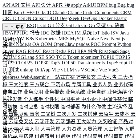
API
API 文档
API 设计
API对接
apply
ArkUI
BPM
bug
Bug
bug
排查
Bun
C++20
CI/CD
Claude
Claude Code
Components
CRM
CRUD
CSDN
Cursor
DDD
DeepSeek
DevOps
Docker
Elastic
ELK
Elysia
ESQL
Git
Git 分支
GitLab
Go
Go 泛型
Go 语言
更多
H5/APP
IDC 报告
IDC 数据
IDEA
IM 系统
IoT
Istio
ISV
Java
JNPF
JVM
K8s
Kubernetes
MES
MySQL
Naive
Next
Next.js
站点统计
Nginx
Node.js
OA
OOM
OpenClaw
pandas
POC
Prompt
Python
Qwen
RAG
RBAC
React
Redis
ROI
RPA 融合
Rust
SaaS
Saga
文章
SBOM
SGLang
SSE
SSO
TCC
Token
tokenizer
TOP10
TOP15
1741
TOP20
TOP25
TOP30
Top5
TOP50
Transformer
ts
TypeScript
UI
UI 测试
uniapp
UniApp
Vite
vLLM
vs
VSCode
Vue
Vue3
分类
vuepress
WebAssembly
一站式方案
万字长文
三大报告
三大指
6
标
三大维度
三方联合
下沉市场
专属工具
业务人员
业务代码
业务工作
业务应用
业务报表
业务系统
业务自建
业务连续
个
标签
1132
人开发者
个人练手
个性化
中国平台
中小企业
中间件替代
临
时切换
临时应急
临时权限
临时部署
为什么你做
主流选择
乱
总字数
象
事件驱动
事务
二叉树
二次开发
二次搭建
云原生
云成本
云
6,609,519
端
云端免安装
云端开发
云端部署
五大能力
交叉验证
产品对
比
人事
人事入职
人事管理
人力资源
人员管理
人工智能
人群
运行时长
解析
从零搭建
付费商用
付费版
代码
代码复用
代码审查
代码
583
天