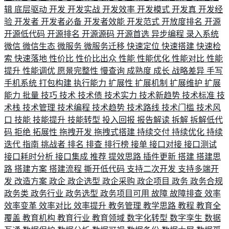
辑
底层驱动
开发
开发实战
开发效率
开发模式
开发真
开发经
验
开发者
开发者必备
开发者效能
开发范式
开放度排名
开源
开源低代码
开源排名
开源源码
开源首选
异步编程
录入系统
微信
微信生态
微服务
微服务迁移
快速定位
快速搭建
快速检
索
快速落地
性价比
性价比出众
性能
性能优化
性能对比
性能
提升
性能调优
愿景完整性
慢查询
成熟度
成长
战略差异
手写
手机系统
打包构建
执行能力
扩展性
扩展机制
扩展维护
扩展
能力
批量
技巧
技术
技术债
技术实力
技术新趋势
技术标准
技
术栈
技术管理
技术编程
技术趋势
技术路线
技术门槛
技术风
口
技能
技能提升
技能转型
投入回报
报告解读
拆解
拆解低代
码
拒绝
拓展性
拖拽开发
拖拽式搭建
持续交付
持续优化
持续
迭代
指南
挑战者
排名
排查
排行榜
接单
接口对接
接口测试
接口耗时分析
接口集成
推荐
提效思路
插件更新
搭建
搭建思
路
搭建方案
搭建流程
撕开低代码
支持二次开发
支持多端开
发
改造方案
政企
政企选型
政企采购
政企项目
政务
政务合规
政务类
政务行业
政务选型
政务项目可用
故障
故障排查
效率
效率变革
效率对比
效率提升
教务管理
教学思路
教程
教育全
覆盖
教育机构
教育行业
教育领域
数字化转型
数字孪生
数据