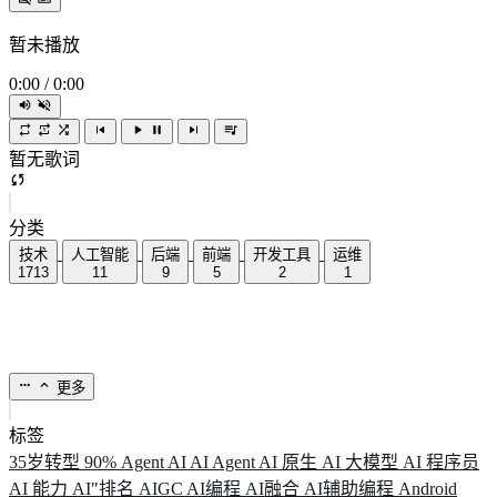
暂未播放
0:00
/
0:00
暂无歌词
分类
技术
人工智能
后端
前端
开发工具
运维
1713
11
9
5
2
1
更多
标签
35岁转型
90%
Agent
AI
AI Agent
AI 原生
AI 大模型
AI 程序员
AI 能力
AI"排名
AIGC
AI编程
AI融合
AI辅助编程
Android