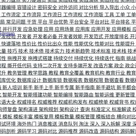
评
实力盘点
实力硬通货
实战
实战教程
实战演练
实战经验
实施经
容器编排
容错设计
密码安全
对外访问
对比分析
导入导出
小众
流
工作流定
工作流异
工作流日
工作流权
工作流版
工具
工单
工
布局
常见问题
干货
平台
平台优势
平台安全
平台对比
平台排名
程
并行开发
应急处理
应用
应用场景
应用库
应用开发
应用模板
Sitemap
开发经验
开发者
开发者必备
开发者效能
开发范式
开放度排名
开
索
快速落地
性价比
性价比出众
性能
性能优化
性能对比
性能提升
批量
技巧
技术
技术债
技术实力
技术新趋势
技术标准
技术栈
技
展性
拖拽开发
拖拽式搭建
持续交付
持续优化
持续迭代
指南
挑
流程
撕开低代码
支持二次开发
支持多端开发
改造方案
政企
政企
提升
教务管理
教学思路
教程
教育全覆盖
教育机构
教育行业
教
据库优化
数据库设计
数据库锁
数据报表
数据权限
数据查看
数据
档
新人培训
新手
新手上手
新手专属
新手指南
新手避坑
新手都
化
智能开发
智能搭建功能
智能编排
智能路由
智能运维
更新管理
术语大全
权威排名
权威推荐
权威机构发布
权威榜单
权威背书
权
构师复盘
架构演进
架构规划
架构设计
查询
标准定义
标准解读
型
模板
模板丰富
模板复用
模板数量
模板管理
模板结合
横向对
测试环境
海外热门
消息推送
消息队列
淘汰
深入
深入拆解
深度
源码剖析
源码学习
源码对比
源码推荐
源码改造
源码结构
源码解