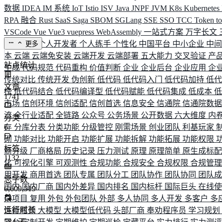
数据
IDEA
IM 系统
IoT
Istio
ISV
Java
JNPF
JVM
K8s
Kubernetes
RPA 融合
Rust
SaaS
Saga
SBOM
SGLang
SSE
SSO
TCC
Token
t
VSCode
Vue
Vue3
vuepress
WebAssembly
一站式方案
万字长文
业务连续
个人开发者
个人练手
个性化
中国平台
中小企业
中
更多
本
云端
云端免安装
云端开发
云端部署
五大能力
交叉验证
产
站点统计
生成
代码规范
代码重构
价值判断
企业
企业后台
企业应用
企
传统对比
传统开发
伪创新
低代码
低代码入门
低代码加持
低
文章
榜
低代码结合
低代码编译型
低代码赋能
低代码集成
低成本
1741
市场
信创环境
信创适配
信创首选
信息安全
信通院
信通院数
流
全行业适配
全链路
公众号
公务场景
公开数据
六大维度
内
分类
存
6
分库分表
分类功能
分级管控
刚需场景
创业团队
利基玩家
砌
功能对比
功能开启
功能扩展
功能拆解
功能拓展
功能权限
标签
商分级
厂商格局
历史记录
压力测试
原理
原理简单
原生成标
1132
化
可视化引擎
可观测性
合规功能
合规安全
合规权限
合规管
用开发
商用首选
团队专属
团队分工
团队协作
团队协同
团队
总字数
国内
国内厂商
国内外差异
国内排名
国内标杆
国际巨头
在线
6,609,519
杂项目
复用
外包
外包团队
外部
多人协同
多人开发
多客户
多
运行时长
性能瓶颈
大模型
大模型低代码
头部厂商
奉劝程序员
学习规划
584
天