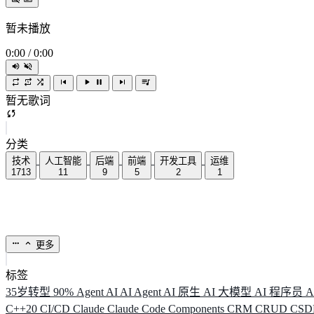
暂未播放
0:00
/
0:00
暂无歌词
分类
技术
人工智能
后端
前端
开发工具
运维
1713
11
9
5
2
1
更多
标签
35岁转型
90%
Agent
AI
AI Agent
AI 原生
AI 大模型
AI 程序员
A
C++20
CI/CD
Claude
Claude Code
Components
CRM
CRUD
CS