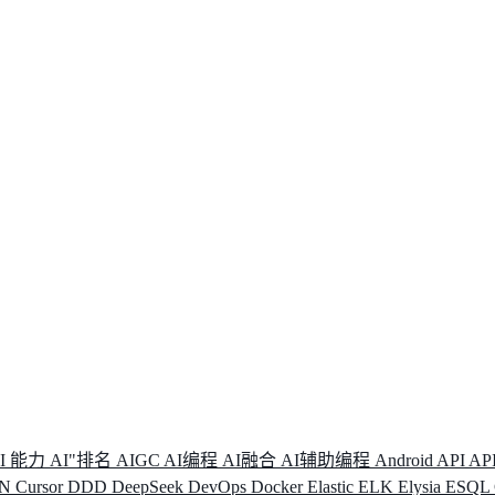
I 能力
AI"排名
AIGC
AI编程
AI融合
AI辅助编程
Android
API
AP
DN
Cursor
DDD
DeepSeek
DevOps
Docker
Elastic
ELK
Elysia
ESQL