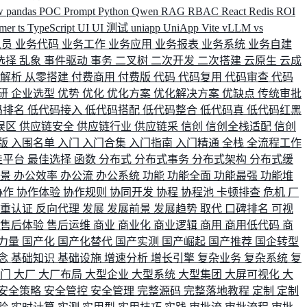
w
pandas
POC
Prompt
Python
Qwen
RAG
RBAC
React
Redis
ROI
rmer
ts
TypeScript
UI
UI 测试
uniapp
UniApp
Vite
vLLM
vs
人员
业务代码
业务工作
业务应用
业务报表
业务系统
业务自建
选择
乱象
事件驱动
事务
二叉树
二次开发
二次搭建
云原生
云成
群解析
从零搭建
付费商用
付费版
代码
代码复用
代码审查
代码
研
企业选型
优势
优化
优化方案
优化解决方案
优缺点
传统审批
码排名
低代码接入
低代码搭配
低代码整合
低代码真
低代码红黑
误区
供应链安全
供应链行业
供应链采
信创
信创全栈适配
信创
版
入围名单
入门
入门合集
入门指南
入门精通
全栈
全流程工作
佳平台
最佳选择
函数
分布式
分布式事务
分布式架构
分布式缓
场景
办公效率
办公流
办公系统
功能
功能全面
功能最强
功能堆
协作
协作体验
协作规则
协同开发
协程
协程池
卡顿排查
危机
厂
双重认证
反向代理
发展
发展前景
发展趋势
取代
口碑排名
可视
售后体验
售后运维
商业
商业化
商业逻辑
商用
商用低代码
商
力量
国产化
国产化替代
国产实测
国产崛起
国产推荐
国企转型
念
基础知识
基础设施
增速分析
增长引擎
复杂业务
复杂系统
复
部门
大厂
大厂布局
大型企业
大型系统
大型集团
大屏可视化
大
安全策略
安全管控
安全管理
完整源码
完整落地教程
定制
定制