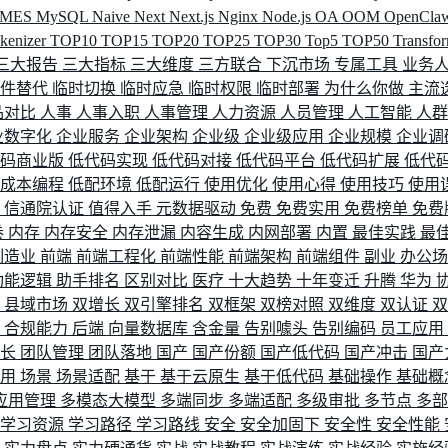
MES
MySQL
Naive
Next
Next.js
Nginx
Node.js
OA
OOM
OpenCla
okenizer
TOP10
TOP15
TOP20
TOP25
TOP30
Top5
TOP50
Transfo
三大报告
三大指标
三大维度
三方联合
下沉市场
专属工具
业务
间件替代
临时切换
临时应急
临时权限
临时部署
为什么你做
主流
品对比
人事
人事入职
人事管理
人力资源
人员管理
人工智能
人
业数字化
企业服务
企业架构
企业级
企业级应用
企业规模
企业调
代码商业版
低代码实现
低代码对接
低代码平台
低代码扩展
低代
低成本编程
低配环境
低配运行
使用优化
使用心得
使用技巧
使用
据
信通院认证
值得入手
元数据驱动
免费
免费实用
免费榜单
免费
卷
内存
内存安全
内存泄漏
内容生成
内网部署
内置
最佳实践
最
制造业
前端
前端工程化
前端性能
前端架构
前端组件
副业
办公
功能逻辑
助手排名
区别对比
医疗
十大趋势
十年变迁
升腾
华为
配
县域市场
双增长
双引擎排名
双框架
双榜对照
双维度
双认证
理
合规能力
后端
向量数据库
含金量
告别噱头
告别编码
员工应用
成长
团队管理
团队落地
国产
国产份额
国产低代码
国产冲击
国产
使用
场景
场景适配
基于
基于云原生
基于低代码
基础操作
基础概
应用管理
多模态大模型
多端同步
多端适配
多级审批
多节点
多
学习资源
学习路径
学习路线
安全
安全加固下
安全性
安全性能