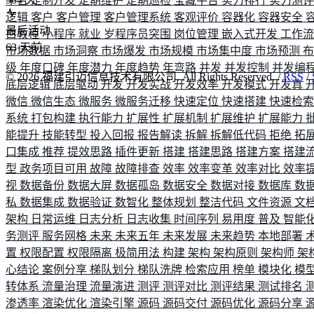
平台
定制开发
定期维护
定期巡检
宝藏平台
实力排行
实力测
逻辑
客户
客户管理
客户管理系统
客观评价
容器化
容器安全
最后活动
白教程
小程序
就业
岁程序员突围
岗位管理
嵌入式开发
工作
63
天前
市场数据
市场洞察
市场爆发
市场规模
市场集中度
市场预测
级
年度口碑
年度潜力
年度趋势
年弯路
并发
并发控制
并发编
©
2026
福建引迈信息技术有限公司. All Rights Reserved. /
RSS
/
底层逻辑
底层驱动
开发
开发实战
开发效率
开发模式
开发真
微信
微信生态
微服务
微服务迁移
快速定位
快速搭建
快速检
系统
打包构建
执行能力
扩展性
扩展机制
扩展维护
扩展能力
能提升
技能转型
投入回报
报告解读
拆解
拆解低代码
拒绝
拓
口集成
推荐
提效思路
插件更新
搭建
搭建思路
搭建方案
搭建
型
政务项目可用
故障
故障排查
效率
效率变革
效率对比
效率
视
数据备份
数据大屏
数据孤岛
数据安全
数据对接
数据库
数
私
数据集成
数据验证
数智化
整体规划
整洁代码
文件资源
文
架构
日常运维
日志分析
日志收集
时间序列
易用度
普及
智能
务测评
服务网格
未来
未来五年
未来发展
未来趋势
本地部署
置
权限配置
权限隔离
极简用法
构建
架构
架构原则
架构师
架
心结论
案例分享
梯队划分
梯队洗牌
检索应用
榜单
模块化
模
转体系
流量治理
流量演进
测评
测评对比
测评结果
测试排名
渗透率
渲染优化
渲染引擎
源码
源码交付
源码优化
源码分享