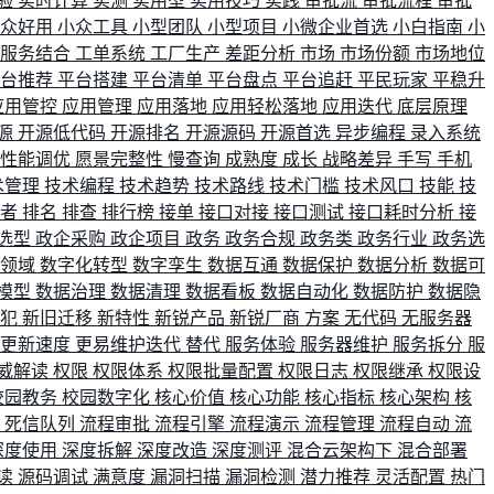
验
实时计算
实测
实用型
实用技巧
实践
审批流
审批流程
审批
小众好用
小众工具
小型团队
小型项目
小微企业首选
小白指南
小
单服务结合
工单系统
工厂生产
差距分析
市场
市场份额
市场地位
平台推荐
平台搭建
平台清单
平台盘点
平台追赶
平民玩家
平稳升
应用管控
应用管理
应用落地
应用轻松落地
应用迭代
底层原理
源
开源低代码
开源排名
开源源码
开源首选
异步编程
录入系统
性能调优
愿景完整性
慢查询
成熟度
成长
战略差异
手写
手机
术管理
技术编程
技术趋势
技术路线
技术门槛
技术风口
技能
技
战者
排名
排查
排行榜
接单
接口对接
接口测试
接口耗时分析
接
选型
政企采购
政企项目
政务
政务合规
政务类
政务行业
政务选
育领域
数字化转型
数字孪生
数据互通
数据保护
数据分析
数据可
模型
数据治理
数据清理
数据看板
数据自动化
数据防护
数据隐
会犯
新旧迁移
新特性
新锐产品
新锐厂商
方案
无代码
无服务器
更新速度
更易维护迭代
替代
服务体验
服务器维护
服务拆分
服
威解读
权限
权限体系
权限批量配置
权限日志
权限继承
权限设
校园教务
校园数字化
核心价值
核心功能
核心指标
核心架构
核
比
死信队列
流程审批
流程引擎
流程演示
流程管理
流程自动
流
深度使用
深度拆解
深度改造
深度测评
混合云架构下
混合部署
读
源码调试
满意度
漏洞扫描
漏洞检测
潜力推荐
灵活配置
热门