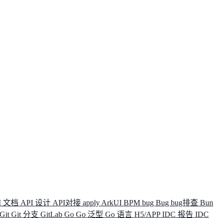
I 文档
API 设计
API对接
apply
ArkUI
BPM
bug
Bug
bug排查
Bun
Git
Git 分支
GitLab
Go
Go 泛型
Go 语言
H5/APP
IDC 报告
IDC