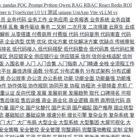
w
pandas
POC
Prompt
Python
Qwen
RAG
RBAC
React
Redis
ROI
rmer
ts
TypeScript
UI
UI 测试
uniapp
UniApp
Vite
vLLM
vs
人员
业务代码
业务工作
业务应用
业务报表
业务系统
业务自建
选择
乱象
事件驱动
事务
二叉树
二次开发
二次搭建
云原生
云成
群解析
从零搭建
付费商用
付费版
代码
代码复用
代码审查
代码
研
企业选型
优势
优化
优化方案
优化解决方案
优缺点
传统审批
码排名
低代码接入
低代码搭配
低代码整合
低代码真
低代码红黑
误区
供应链安全
供应链行业
供应链采
信创
信创全栈适配
信创
版
入围名单
入门
入门合集
入门指南
入门精通
全栈
全流程工作
佳平台
最佳选择
函数
分布式
分布式事务
分布式架构
分布式缓
场景
办公效率
办公流
办公系统
功能
功能全面
功能最强
功能堆
协作
协作体验
协作规则
协同开发
协程
协程池
卡顿排查
危机
厂
双重认证
反向代理
发展
发展前景
发展趋势
取代
口碑排名
可视
售后体验
售后运维
商业
商业化
商业逻辑
商用
商用低代码
商
力量
国产化
国产化替代
国产实测
国产崛起
国产推荐
国企转型
念
基础知识
基础设施
增速分析
增长引擎
复杂业务
复杂系统
复
部门
大厂
大厂布局
大型企业
大型系统
大型集团
大屏可视化
大
安全策略
安全管控
安全管理
完整源码
完整落地教程
定制
定制