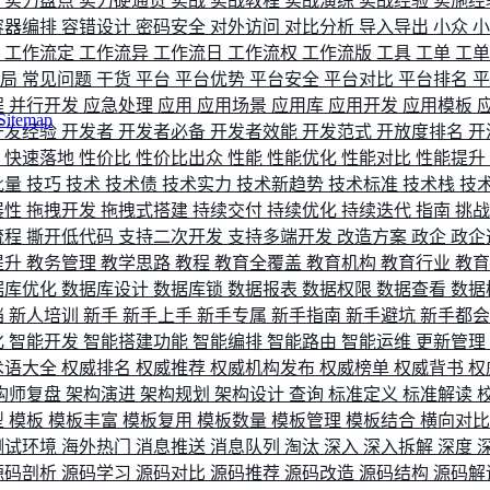
评
实力盘点
实力硬通货
实战
实战教程
实战演练
实战经验
实施经
容器编排
容错设计
密码安全
对外访问
对比分析
导入导出
小众
流
工作流定
工作流异
工作流日
工作流权
工作流版
工具
工单
工
布局
常见问题
干货
平台
平台优势
平台安全
平台对比
平台排名
程
并行开发
应急处理
应用
应用场景
应用库
应用开发
应用模板
Sitemap
开发经验
开发者
开发者必备
开发者效能
开发范式
开放度排名
开
索
快速落地
性价比
性价比出众
性能
性能优化
性能对比
性能提升
批量
技巧
技术
技术债
技术实力
技术新趋势
技术标准
技术栈
技
展性
拖拽开发
拖拽式搭建
持续交付
持续优化
持续迭代
指南
挑
流程
撕开低代码
支持二次开发
支持多端开发
改造方案
政企
政企
提升
教务管理
教学思路
教程
教育全覆盖
教育机构
教育行业
教
据库优化
数据库设计
数据库锁
数据报表
数据权限
数据查看
数据
档
新人培训
新手
新手上手
新手专属
新手指南
新手避坑
新手都
化
智能开发
智能搭建功能
智能编排
智能路由
智能运维
更新管理
术语大全
权威排名
权威推荐
权威机构发布
权威榜单
权威背书
权
构师复盘
架构演进
架构规划
架构设计
查询
标准定义
标准解读
型
模板
模板丰富
模板复用
模板数量
模板管理
模板结合
横向对
测试环境
海外热门
消息推送
消息队列
淘汰
深入
深入拆解
深度
源码剖析
源码学习
源码对比
源码推荐
源码改造
源码结构
源码解