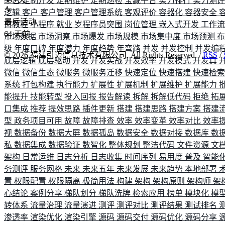
平台
定制开发
定期维护
定期巡检
宝藏平台
实力排行
实力测
逻辑
客户
客户管理
客户管理系统
客观评价
容器化
容器安全
最后活动
白教程
小程序
就业
岁程序员突围
岗位管理
嵌入式开发
工作
64
天前
市场数据
市场洞察
市场爆发
市场规模
市场集中度
市场预测
级
年度口碑
年度潜力
年度趋势
年弯路
并发
并发控制
并发编
©
2026
福建引迈信息技术有限公司. All Rights Reserved. /
RSS
/
底层逻辑
底层驱动
开发
开发实战
开发效率
开发模式
开发真
微信
微信生态
微服务
微服务迁移
快速定位
快速搭建
快速检
系统
打包构建
执行能力
扩展性
扩展机制
扩展维护
扩展能力
能提升
技能转型
投入回报
报告解读
拆解
拆解低代码
拒绝
拓
口集成
推荐
提效思路
插件更新
搭建
搭建思路
搭建方案
搭建
型
政务项目可用
故障
故障排查
效率
效率变革
效率对比
效率
视
数据备份
数据大屏
数据孤岛
数据安全
数据对接
数据库
数
私
数据集成
数据验证
数智化
整体规划
整洁代码
文件资源
文
架构
日常运维
日志分析
日志收集
时间序列
易用度
普及
智能
务测评
服务网格
未来
未来五年
未来发展
未来趋势
本地部署
置
权限配置
权限隔离
极简用法
构建
架构
架构原则
架构师
架
心结论
案例分享
梯队划分
梯队洗牌
检索应用
榜单
模块化
模
转体系
流量治理
流量演进
测评
测评对比
测评结果
测试排名
渗透率
渲染优化
渲染引擎
源码
源码交付
源码优化
源码分享