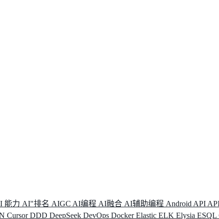
I 能力
AI"排名
AIGC
AI编程
AI融合
AI辅助编程
Android
API
AP
DN
Cursor
DDD
DeepSeek
DevOps
Docker
Elastic
ELK
Elysia
ESQL