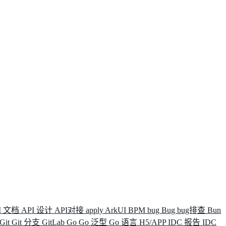
I 文档
API 设计
API对接
apply
ArkUI
BPM
bug
Bug
bug排查
Bun
Git
Git 分支
GitLab
Go
Go 泛型
Go 语言
H5/APP
IDC 报告
IDC