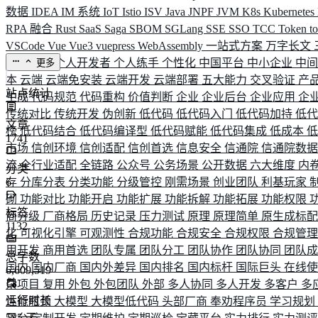
数据
IDEA
IM 系统
IoT
Istio
ISV
Java
JNPF
JVM
K8s
Kubernetes
RPA 融合
Rust
SaaS
Saga
SBOM
SGLang
SSE
SSO
TCC
Token
t
VSCode
Vue
Vue3
vuepress
WebAssembly
一站式方案
万字长文
业务连续
个人开发者
个人练手
个性化
中国平台
中小企业
中
更多
本
云端
云端免安装
云端开发
云端部署
五大能力
交叉验证
产
站点统计
生成
代码规范
代码重构
价值判断
企业
企业后台
企业应用
企
传统对比
传统开发
伪创新
低代码
低代码入门
低代码加持
低
文章
榜
低代码结合
低代码编译型
低代码赋能
低代码集成
低成本
1741
市场
信创环境
信创适配
信创首选
信息安全
信通院
信通院数
流
全行业适配
全链路
公众号
公务场景
公开数据
六大维度
内
分类
存
6
分库分表
分类功能
分级管控
刚需场景
创业团队
利基玩家
砌
功能对比
功能开启
功能扩展
功能拆解
功能拓展
功能权限
标签
商分级
厂商格局
历史记录
压力测试
原理
原理简单
原生成标
1132
化
可视化引擎
可观测性
合规功能
合规安全
合规权限
合规管
用开发
商用首选
团队专属
团队分工
团队协作
团队协同
团队
总字数
国内
国内厂商
国内外差异
国内排名
国内标杆
国际巨头
在线
6,609,519
杂项目
复用
外包
外包团队
外部
多人协同
多人开发
多客户
多
运行时长
性能瓶颈
大模型
大模型低代码
头部厂商
奉劝程序员
学习规划
585
天