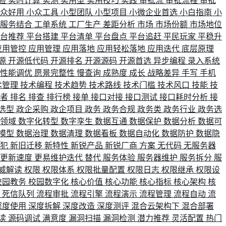
验
实时计算
实测
实用型
实用技巧
实践
审批流
审批流程
审批
小众好用
小众工具
小型团队
小型项目
小微企业首选
小白指南
小
单服务结合
工单系统
工厂生产
差距分析
市场
市场份额
市场地位
平台推荐
平台搭建
平台清单
平台盘点
平台追赶
平民玩家
平稳升
应用管控
应用管理
应用落地
应用轻松落地
应用迭代
底层原理
源
开源低代码
开源排名
开源源码
开源首选
异步编程
录入系统
性能调优
愿景完整性
慢查询
成熟度
成长
战略差异
手写
手机
术管理
技术编程
技术趋势
技术路线
技术门槛
技术风口
技能
技
战者
排名
排查
排行榜
接单
接口对接
接口测试
接口耗时分析
接
选型
政企采购
政企项目
政务
政务合规
政务类
政务行业
政务选
育领域
数字化转型
数字孪生
数据互通
数据保护
数据分析
数据可
模型
数据治理
数据清理
数据看板
数据自动化
数据防护
数据隐
会犯
新旧迁移
新特性
新锐产品
新锐厂商
方案
无代码
无服务器
更新速度
更易维护迭代
替代
服务体验
服务器维护
服务拆分
服
威解读
权限
权限体系
权限批量配置
权限日志
权限继承
权限设
校园教务
校园数字化
核心价值
核心功能
核心指标
核心架构
核
比
死信队列
流程审批
流程引擎
流程演示
流程管理
流程自动
流
深度使用
深度拆解
深度改造
深度测评
混合云架构下
混合部署
读
源码调试
满意度
漏洞扫描
漏洞检测
潜力推荐
灵活配置
热门