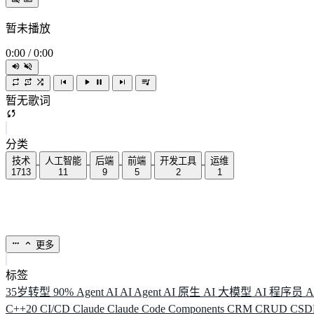
暂未播放
0:00
/
0:00
暂无歌词
分类
技术
人工智能
后端
前端
开发工具
运维
1713
11
9
5
2
1
更多
标签
35岁转型
90%
Agent
AI
AI Agent
AI 原生
AI 大模型
AI 程序员
A
C++20
CI/CD
Claude
Claude Code
Components
CRM
CRUD
CS