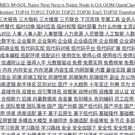
MES
MySQL
Naive
Next
Next.js
Nginx
Node.js
OA
OOM
OpenCla
okenizer
TOP10
TOP15
TOP20
TOP25
TOP30
Top5
TOP50
Transfo
三大报告
三大指标
三大维度
三方联合
下沉市场
专属工具
业务
间件替代
临时切换
临时应急
临时权限
临时部署
为什么你做
主流
品对比
人事
人事入职
人事管理
人力资源
人员管理
人工智能
人
业数字化
企业服务
企业架构
企业级
企业级应用
企业规模
企业调
代码商业版
低代码实现
低代码对接
低代码平台
低代码扩展
低代
低成本编程
低配环境
低配运行
使用优化
使用心得
使用技巧
使用
据
信通院认证
值得入手
元数据驱动
免费
免费实用
免费榜单
免费
卷
内存
内存安全
内存泄漏
内容生成
内网部署
内置
最佳实践
最
制造业
前端
前端工程化
前端性能
前端架构
前端组件
副业
办公
功能逻辑
助手排名
区别对比
医疗
十大趋势
十年变迁
升腾
华为
配
县域市场
双增长
双引擎排名
双框架
双榜对照
双维度
双认证
理
合规能力
后端
向量数据库
含金量
告别噱头
告别编码
员工应用
成长
团队管理
团队落地
国产
国产份额
国产低代码
国产冲击
国产
使用
场景
场景适配
基于
基于云原生
基于低代码
基础操作
基础概
应用管理
多模态大模型
多端同步
多端适配
多级审批
多节点
多
学习资源
学习路径
学习路线
安全
安全加固下
安全性
安全性能