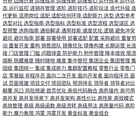
分析
边缘计算
运维成本
运维技能
运维省心
运行效率
运行状
态
运行监控
进销存管理
进阶
进阶技巧
进阶玩法
迭代升级
迭
代更新
适用岗位
适配
适配信创环境
适配能力
选型
选型参考
选型对比
选型指南
选型指标
选型标准
选型流程
选型误区
选
型预警
选购指南
通俗解读
通用技能
速度优化
逻辑
避免冲突
避坑
避坑指南
部署
部署使用
部署适配
配置
采购避坑
重复劳
动
重复开发
重构
销售团队
镜像优化
镜像构建
长期运营
长连
接
门店管理
门槛
问题排查
防护能力
附件管理
降本增效
限流
熔断
隐藏难度
随时随地
难度
集中管控
集团企业
集团管理
集
团级
集团统一
集成
集成能力
集群配置教程
零售行业
零售门
店
零基础
非程序员
面向二次开发
面向开发者
面向程序员
面
试
页面搭建
项目交付
项目团队
预测排名
领导者
领导者对比
颠覆
风口
风险规避
首页优化
高低代码融合
高危操作
高可用
高并发
高并发场景下
高并发架构
高性价比
高性能
高效模式
高效管理
高级
高级函数
高级流转
高级用法
高质量代码
高阶
能力
魔力象限
鸿蒙
鸿蒙开发
黄金标准
黄金组合