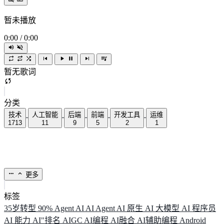
暂未播放
0:00
/
0:00
暂无歌词
分类
技术
人工智能
后端
前端
开发工具
运维
1713
11
9
5
2
1
更多
标签
35岁转型
90%
Agent
AI
AI Agent
AI 原生
AI 大模型
AI 程序员
AI 能力
AI"排名
AIGC
AI编程
AI融合
AI辅助编程
Android