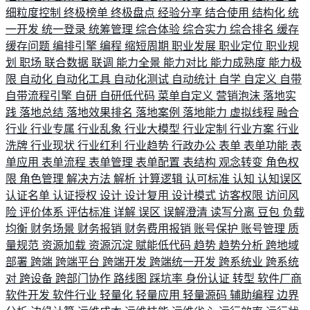
细粒度控制
终极榜单
终极盘点
经验分享
结合使用
结构化
统
一开发
统一登录
统筹管理
综合体验
综合实力
综合排名
缓存
缓存问题
编排引擎
编程
缩短周期
职业发展
职业定位
职业规
划
职场
联合数据
联调
能力全景
能力对比
能力成熟度
能力极
限
自动化
自动化工具
自动化测试
自动统计
自学
自定义
自带
自带流程引擎
自研
自研低代码
菜单自定义
营销泡沫
落地实
践
落地总结
落地效果排名
落地案例
落地能力
虚拟线程
融合
行业
行业专属
行业乱象
行业大模型
行业定制
行业方案
行业
洗牌
行业现状
行业红利
行业趋势
行政办公
表单
表单功能
表
单应用
表单流程
表单管理
表单配置
表结构
观念转变
角色权
限
角色管理
解决方法
解析
计算逻辑
认可标准
认知
认知误区
认证名单
认证授权
设计
设计复用
设计模式
访客权限
访问风
险
评价体系
评估标准
详解
误区
误解澄清
读写分离
豆包
负载
均衡
财务场景
财务报销
财务费用报销
账号保护
账号管理
质
量规范
资源加载
资源沉淀
赋能低代码
趋势
趋势分析
跨地域
部署
跨端
跨端平台
跨端开发
跨端统一开发
跨系统业
跨系统
对
跨设备
跨部门协作
路线图
踩坑率
身份认证
转型
软件厂商
软件开发
软件行业
轻量化
轻量应用
轻量源码
辅助编程
边界