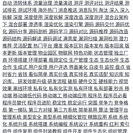
自动
流转体系
流量治理
流量演进
测评
测评对比
测评结果
测
试排名
测试环境
海外热门
消息推送
消息队列
淘汰
深入
深入
拆解
深度
深度使用
深度拆解
深度改造
深度测评
混合云架构
下
混合部署
渗透率
渲染优化
渲染引擎
源码
源码交付
源码优
化
源码分享
源码剖析
源码学习
源码对比
源码推荐
源码改造
源码结构
源码解读
源码调试
满意度
漏洞扫描
漏洞检测
潜力
推荐
灵活配置
热门平台
爆发
版本区别
版本发布
版本回滚
版
本更新
版本管理
物业园区
物联网
特色功能
状态管理
独立厂
商
环境搭建
环境部署
瓶颈定位
生产管理
生态
生态伙伴
生态
合作
生成式
用户反馈
用户评选
界面美化
白皮书
监控
盘点
省
时省力
省钱
看似简单
真实价值
真实排名
真实适配
知识库
知
识库，
研发效能升级
研发流程
破局
硬件交互
硬核能力
视觉
效果
离线环境
私有化
私有化实测
私有环境
私有部署
秒杀
移
动端
移动端低代码
移动端工
移动端应用
程序员
程序员必看
程序员替代
程序员进阶
稳定性
稳定运行
突围
竞争力
竞争格
局
第一梯队
第三方对接
第三方系统
简单易用
算法
管理平台
管理系统
类型安全
类型系统
精细化管控
精致应用
系统
系统
化
系统升级
系统搭建
系统编程
系统设计
系统重构
红利
索引
组件
组件复用
组件封装教程
组件开发
组件生态化
组织管理