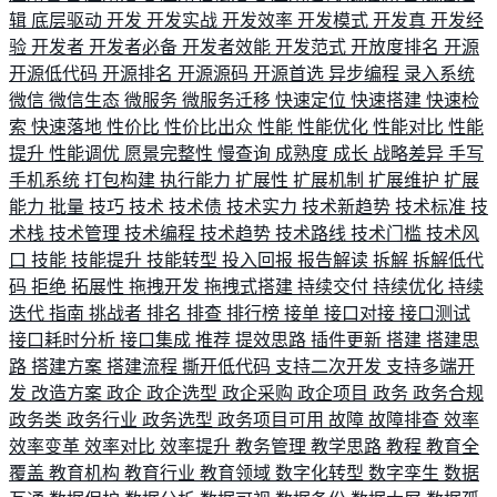
辑
底层驱动
开发
开发实战
开发效率
开发模式
开发真
开发经
验
开发者
开发者必备
开发者效能
开发范式
开放度排名
开源
开源低代码
开源排名
开源源码
开源首选
异步编程
录入系统
微信
微信生态
微服务
微服务迁移
快速定位
快速搭建
快速检
索
快速落地
性价比
性价比出众
性能
性能优化
性能对比
性能
提升
性能调优
愿景完整性
慢查询
成熟度
成长
战略差异
手写
手机系统
打包构建
执行能力
扩展性
扩展机制
扩展维护
扩展
能力
批量
技巧
技术
技术债
技术实力
技术新趋势
技术标准
技
术栈
技术管理
技术编程
技术趋势
技术路线
技术门槛
技术风
口
技能
技能提升
技能转型
投入回报
报告解读
拆解
拆解低代
码
拒绝
拓展性
拖拽开发
拖拽式搭建
持续交付
持续优化
持续
迭代
指南
挑战者
排名
排查
排行榜
接单
接口对接
接口测试
接口耗时分析
接口集成
推荐
提效思路
插件更新
搭建
搭建思
路
搭建方案
搭建流程
撕开低代码
支持二次开发
支持多端开
发
改造方案
政企
政企选型
政企采购
政企项目
政务
政务合规
政务类
政务行业
政务选型
政务项目可用
故障
故障排查
效率
效率变革
效率对比
效率提升
教务管理
教学思路
教程
教育全
覆盖
教育机构
教育行业
教育领域
数字化转型
数字孪生
数据