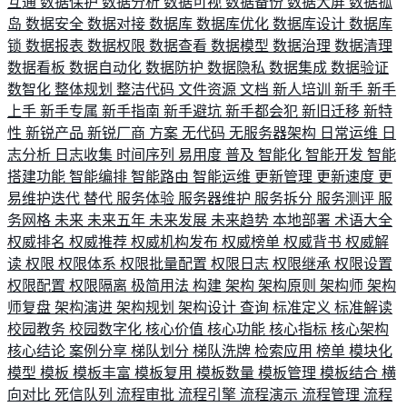
互通
数据保护
数据分析
数据可视
数据备份
数据大屏
数据孤
岛
数据安全
数据对接
数据库
数据库优化
数据库设计
数据库
锁
数据报表
数据权限
数据查看
数据模型
数据治理
数据清理
数据看板
数据自动化
数据防护
数据隐私
数据集成
数据验证
数智化
整体规划
整洁代码
文件资源
文档
新人培训
新手
新手
上手
新手专属
新手指南
新手避坑
新手都会犯
新旧迁移
新特
性
新锐产品
新锐厂商
方案
无代码
无服务器架构
日常运维
日
志分析
日志收集
时间序列
易用度
普及
智能化
智能开发
智能
搭建功能
智能编排
智能路由
智能运维
更新管理
更新速度
更
易维护迭代
替代
服务体验
服务器维护
服务拆分
服务测评
服
务网格
未来
未来五年
未来发展
未来趋势
本地部署
术语大全
权威排名
权威推荐
权威机构发布
权威榜单
权威背书
权威解
读
权限
权限体系
权限批量配置
权限日志
权限继承
权限设置
权限配置
权限隔离
极简用法
构建
架构
架构原则
架构师
架构
师复盘
架构演进
架构规划
架构设计
查询
标准定义
标准解读
校园教务
校园数字化
核心价值
核心功能
核心指标
核心架构
核心结论
案例分享
梯队划分
梯队洗牌
检索应用
榜单
模块化
模型
模板
模板丰富
模板复用
模板数量
模板管理
模板结合
横
向对比
死信队列
流程审批
流程引擎
流程演示
流程管理
流程