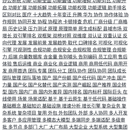
办公系统
功能
功能全面
功能最强
功能堆砌
功能对比
功能开
启
功能扩展
功能拆解
功能拓展
功能权限
功能逻辑
助手排名
区别对比
医疗
十大趋势
十年变迁
升腾
华为
协作
协作体验
协
作规则
协同开发
协程
协程池
卡顿排查
危机
厂商分级
厂商格
局
历史记录
压力测试
原理
原理简单
原生成标配
县域市场
双
增长
双引擎排名
双框架
双榜对照
双维度
双认证
双重认证
反
向代理
发展
发展前景
发展趋势
取代
口碑排名
可视化
可视化
引擎
可观测性
合规功能
合规安全
合规权限
合规管理
合规能
力
后端
向量数据库
含金量
告别噱头
告别编码
员工应用
售后
体验
售后运维
商业
商业化
商业逻辑
商用
商用低代码
商用开
发
商用首选
团队专属
团队分工
团队协作
团队协同
团队成长
团队管理
团队落地
国产
国产份额
国产低代码
国产冲击
国产
力量
国产化
国产化替代
国产实测
国产崛起
国产推荐
国企转
型
国内
国内厂商
国内外差异
国内排名
国内标杆
国际巨头
在
线使用
场景
场景适配
基于
基于云原生
基于低代码
基础操作
基础概念
基础知识
基础设施
增速分析
增长引擎
复杂业务
复
杂系统
复杂项目
复用
外包
外包团队
外部
多人协同
多人开发
多客户
多应用管理
多模态大模型
多端同步
多端适配
多级审
批
多节点
多部门
大厂
大厂布局
大型企业
大型系统
大型集团