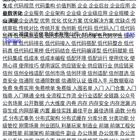
生成
代码规范
代码重构
价值判断
企业
企业后台
企业应用
企
业数字化
企业服务
企业架构
企业级
企业级应用
企业规模
企
最后活动
业调研
企业选型
优势
优化
优化方案
优化解决方案
优缺点
传
64
天前
统审批
传统对比
传统开发
伪创新
低代码
低代码入门
低代码
©
2026
福建引迈信息技术有限公司. All Rights Reserved. /
RSS
加持
低代码商业版
低代码实现
低代码对接
低代码平台
低代
/
Sitemap
码扩展
低代码排名
低代码接入
低代码搭配
低代码整合
低代
码真
低代码红黑榜
低代码结合
低代码编译型
低代码赋能
低
代码集成
低成本
低成本编程
低配环境
低配运行
使用优化
使
用心得
使用技巧
使用误区
供应链安全
供应链行业
供应链采
信创
信创全栈适配
信创市场
信创环境
信创适配
信创首选
信
息安全
信通院
信通院数据
信通院认证
值得入手
元数据驱动
免费
免费实用
免费榜单
免费版
入围名单
入门
入门合集
入门
指南
入门精通
全栈
全流程工作流
全行业适配
全链路
公众号
公务场景
公开数据
六大维度
内卷
内存
内存安全
内存泄漏
内
容生成
内网部署
内置
最佳实践
最佳平台
最佳选择
函数
分布
式
分布式事务
分布式架构
分布式缓存
分库分表
分类功能
分
级管控
刚需场景
创业团队
利基玩家
制造业
前端
前端工程化
前端性能
前端架构
前端组件
副业
办公场景
办公效率
办公流