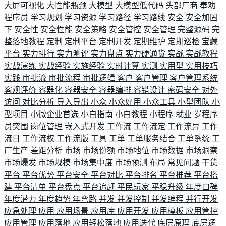
大屏可视化
大性能瓶颈
大模型
大模型低代码
头部厂商
奉劝
程序员
学习规划
学习资源
学习路径
学习路线
安全
安全加固
下
安全性
安全性能
安全策略
安全管控
安全管理
完整源码
完
整落地教程
定制
定制平台
定制开发
定期维护
定期巡检
宝藏
平台
实力排行
实力测评
实力盘点
实力硬通货
实战
实战教程
实战演练
实战经验
实施经验
实时计算
实测
实用型
实用技巧
实践
审批流
审批流程
审批逻辑
客户
客户管理
客户管理系统
客观评价
容器化
容器安全
容器编排
容错设计
密码安全
对外
访问
对比分析
导入导出
小众
小众好用
小众工具
小型团队
小
型项目
小微企业首选
小白指南
小白教程
小程序
就业
岁程序
员突围
岗位管理
嵌入式开发
工作流
工作流定
工作流异
工作
流日
工作流权
工作流版
工具
工单
工单服务结合
工单系统
工
厂生产
差距分析
市场
市场份额
市场地位
市场数据
市场洞察
市场爆发
市场规模
市场集中度
市场预测
布局
常见问题
干货
平台
平台优势
平台安全
平台对比
平台排名
平台推荐
平台搭
建
平台清单
平台盘点
平台追赶
平民玩家
平稳升级
年度口碑
年度潜力
年度趋势
年弯路
并发
并发控制
并发编程
并行开发
应急处理
应用
应用场景
应用库
应用开发
应用模板
应用管控
应用管理
应用落地
应用轻松落地
应用迭代
底层原理
底层逻