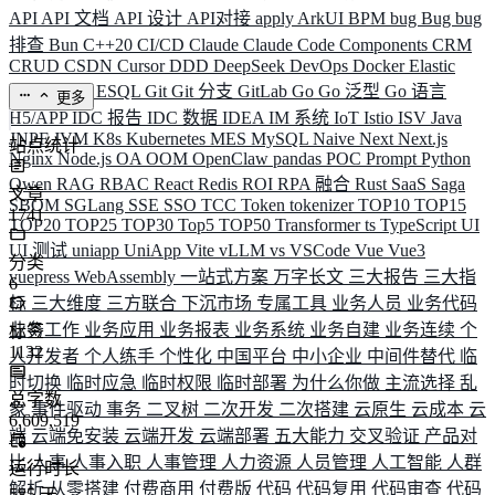
API
API 文档
API 设计
API对接
apply
ArkUI
BPM
bug
Bug
bug
排查
Bun
C++20
CI/CD
Claude
Claude Code
Components
CRM
CRUD
CSDN
Cursor
DDD
DeepSeek
DevOps
Docker
Elastic
ELK
Elysia
ESQL
Git
Git 分支
GitLab
Go
Go 泛型
Go 语言
更多
H5/APP
IDC 报告
IDC 数据
IDEA
IM 系统
IoT
Istio
ISV
Java
JNPF
JVM
K8s
Kubernetes
MES
MySQL
Naive
Next
Next.js
站点统计
Nginx
Node.js
OA
OOM
OpenClaw
pandas
POC
Prompt
Python
Qwen
RAG
RBAC
React
Redis
ROI
RPA 融合
Rust
SaaS
Saga
文章
SBOM
SGLang
SSE
SSO
TCC
Token
tokenizer
TOP10
TOP15
1741
TOP20
TOP25
TOP30
Top5
TOP50
Transformer
ts
TypeScript
UI
UI 测试
uniapp
UniApp
Vite
vLLM
vs
VSCode
Vue
Vue3
分类
vuepress
WebAssembly
一站式方案
万字长文
三大报告
三大指
6
标
三大维度
三方联合
下沉市场
专属工具
业务人员
业务代码
业务工作
业务应用
业务报表
业务系统
业务自建
业务连续
个
标签
1132
人开发者
个人练手
个性化
中国平台
中小企业
中间件替代
临
时切换
临时应急
临时权限
临时部署
为什么你做
主流选择
乱
总字数
象
事件驱动
事务
二叉树
二次开发
二次搭建
云原生
云成本
云
6,609,519
端
云端免安装
云端开发
云端部署
五大能力
交叉验证
产品对
比
人事
人事入职
人事管理
人力资源
人员管理
人工智能
人群
运行时长
解析
从零搭建
付费商用
付费版
代码
代码复用
代码审查
代码
585
天