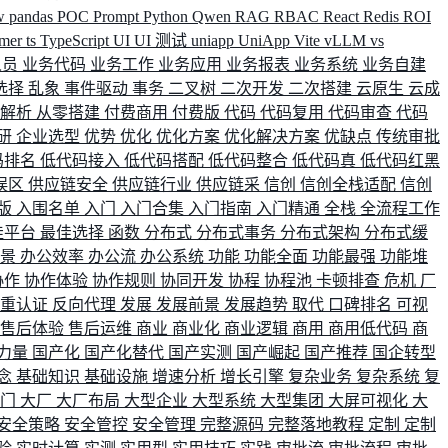
w
pandas
POC
Prompt
Python
Qwen
RAG
RBAC
React
Redis
ROI
rmer
ts
TypeScript
UI
UI 测试
uniapp
UniApp
Vite
vLLM
vs
人员
业务代码
业务工作
业务应用
业务报表
业务系统
业务自建
选择
乱象
事件驱动
事务
二叉树
二次开发
二次搭建
云原生
云成
群解析
从零搭建
付费商用
付费版
代码
代码复用
代码审查
代码
研
企业选型
优势
优化
优化方案
优化解决方案
优缺点
传统审批
码排名
低代码接入
低代码搭配
低代码整合
低代码真
低代码红黑
误区
供应链安全
供应链行业
供应链采
信创
信创全栈适配
信创
版
入围名单
入门
入门合集
入门指南
入门精通
全栈
全流程工作
佳平台
最佳选择
函数
分布式
分布式事务
分布式架构
分布式缓
场景
办公效率
办公流
办公系统
功能
功能全面
功能最强
功能堆
协作
协作体验
协作规则
协同开发
协程
协程池
卡顿排查
危机
厂
双重认证
反向代理
发展
发展前景
发展趋势
取代
口碑排名
可视
售后体验
售后运维
商业
商业化
商业逻辑
商用
商用低代码
商
力量
国产化
国产化替代
国产实测
国产崛起
国产推荐
国企转型
念
基础知识
基础设施
增速分析
增长引擎
复杂业务
复杂系统
复
部门
大厂
大厂布局
大型企业
大型系统
大型集团
大屏可视化
大
安全策略
安全管控
安全管理
完整源码
完整落地教程
定制
定制