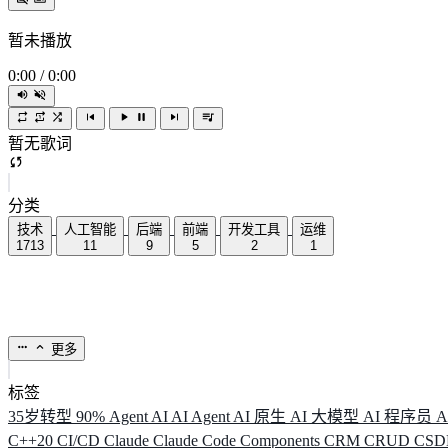
暂未播放
0:00
/
0:00
暂无歌词
分类
技术
人工智能
后端
前端
开发工具
运维
1713
11
9
5
2
1
更多
标签
35岁转型
90%
Agent
AI
AI Agent
AI 原生
AI 大模型
AI 程序员
A
C++20
CI/CD
Claude
Claude Code
Components
CRM
CRUD
CS