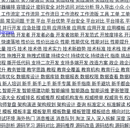
评
实力盘点
实力硬通货
实战
实战教程
实战演练
实战经验
实施经
容器编排
容错设计
密码安全
对外访问
对比分析
导入导出
小众
流
工作流定
工作流异
工作流日
工作流权
工作流版
工具
工单
工
布局
常见问题
干货
平台
平台优势
平台安全
平台对比
平台排名
程
并行开发
应急处理
应用
应用场景
应用库
应用开发
应用模板
Sitemap
开发经验
开发者
开发者必备
开发者效能
开发范式
开放度排名
开
索
快速落地
性价比
性价比出众
性能
性能优化
性能对比
性能提升
批量
技巧
技术
技术债
技术实力
技术新趋势
技术标准
技术栈
技
展性
拖拽开发
拖拽式搭建
持续交付
持续优化
持续迭代
指南
挑
流程
撕开低代码
支持二次开发
支持多端开发
改造方案
政企
政企
提升
教务管理
教学思路
教程
教育全覆盖
教育机构
教育行业
教
据库优化
数据库设计
数据库锁
数据报表
数据权限
数据查看
数据
档
新人培训
新手
新手上手
新手专属
新手指南
新手避坑
新手都
化
智能开发
智能搭建功能
智能编排
智能路由
智能运维
更新管理
术语大全
权威排名
权威推荐
权威机构发布
权威榜单
权威背书
权
构师复盘
架构演进
架构规划
架构设计
查询
标准定义
标准解读
型
模板
模板丰富
模板复用
模板数量
模板管理
模板结合
横向对
测试环境
海外热门
消息推送
消息队列
淘汰
深入
深入拆解
深度
源码剖析
源码学习
源码对比
源码推荐
源码改造
源码结构
源码解