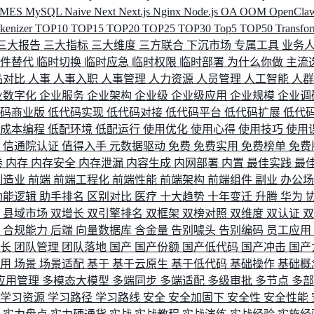
MES
MySQL
Naive
Next
Next.js
Nginx
Node.js
OA
OOM
OpenCla
okenizer
TOP10
TOP15
TOP20
TOP25
TOP30
Top5
TOP50
Transfo
三大报告
三大指标
三大维度
三方联合
下沉市场
专属工具
业务
间件替代
临时切换
临时应急
临时权限
临时部署
为什么你做
主流
品对比
人事
人事入职
人事管理
人力资源
人员管理
人工智能
人
业数字化
企业服务
企业架构
企业级
企业级应用
企业规模
企业调
代码商业版
低代码实现
低代码对接
低代码平台
低代码扩展
低代
低成本编程
低配环境
低配运行
使用优化
使用心得
使用技巧
使用
据
信通院认证
值得入手
元数据驱动
免费
免费实用
免费榜单
免费
卷
内存
内存安全
内存泄漏
内容生成
内网部署
内置
最佳实践
最
制造业
前端
前端工程化
前端性能
前端架构
前端组件
副业
办公
功能逻辑
助手排名
区别对比
医疗
十大趋势
十年变迁
升腾
华为
配
县域市场
双增长
双引擎排名
双框架
双榜对照
双维度
双认证
理
合规能力
后端
向量数据库
含金量
告别噱头
告别编码
员工应用
成长
团队管理
团队落地
国产
国产份额
国产低代码
国产冲击
国产
使用
场景
场景适配
基于
基于云原生
基于低代码
基础操作
基础概
应用管理
多模态大模型
多端同步
多端适配
多级审批
多节点
多
学习资源
学习路径
学习路线
安全
安全加固下
安全性
安全性能