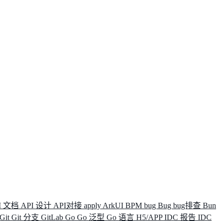
I 文档
API 设计
API对接
apply
ArkUI
BPM
bug
Bug
bug排查
Bun
Git
Git 分支
GitLab
Go
Go 泛型
Go 语言
H5/APP
IDC 报告
IDC