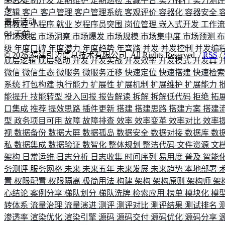
平台
定制开发
定期维护
定期巡检
宝藏平台
实力排行
实力测
逻辑
客户
客户管理
客户管理系统
客观评价
容器化
容器安全
最后活动
白教程
小程序
就业
岁程序员突围
岗位管理
嵌入式开发
工作
64
天前
市场数据
市场洞察
市场爆发
市场规模
市场集中度
市场预测
级
年度口碑
年度潜力
年度趋势
年弯路
并发
并发控制
并发编
©
2026
福建引迈信息技术有限公司. All Rights Reserved. /
RSS
/
底层逻辑
底层驱动
开发
开发实战
开发效率
开发模式
开发真
微信
微信生态
微服务
微服务迁移
快速定位
快速搭建
快速检
系统
打包构建
执行能力
扩展性
扩展机制
扩展维护
扩展能力
能提升
技能转型
投入回报
报告解读
拆解
拆解低代码
拒绝
拓
口集成
推荐
提效思路
插件更新
搭建
搭建思路
搭建方案
搭建
型
政务项目可用
故障
故障排查
效率
效率变革
效率对比
效率
视
数据备份
数据大屏
数据孤岛
数据安全
数据对接
数据库
数
私
数据集成
数据验证
数智化
整体规划
整洁代码
文件资源
文
架构
日常运维
日志分析
日志收集
时间序列
易用度
普及
智能
务测评
服务网格
未来
未来五年
未来发展
未来趋势
本地部署
置
权限配置
权限隔离
极简用法
构建
架构
架构原则
架构师
架
心结论
案例分享
梯队划分
梯队洗牌
检索应用
榜单
模块化
模
转体系
流量治理
流量演进
测评
测评对比
测评结果
测试排名
渗透率
渲染优化
渲染引擎
源码
源码交付
源码优化
源码分享