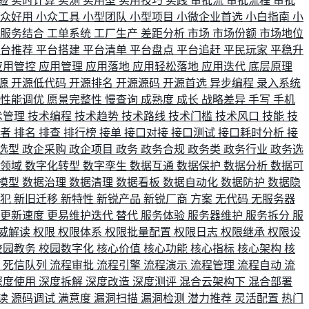
验
实时计算
实测
实用型
实用技巧
实践
审批流
审批流程
审批
小众好用
小众工具
小型团队
小型项目
小微企业首选
小白指南
小
单服务结合
工单系统
工厂生产
差距分析
市场
市场份额
市场地位
平台推荐
平台搭建
平台清单
平台盘点
平台追赶
平民玩家
平稳升
应用管控
应用管理
应用落地
应用轻松落地
应用迭代
底层原理
源
开源低代码
开源排名
开源源码
开源首选
异步编程
录入系统
性能调优
愿景完整性
慢查询
成熟度
成长
战略差异
手写
手机
术管理
技术编程
技术趋势
技术路线
技术门槛
技术风口
技能
技
战者
排名
排查
排行榜
接单
接口对接
接口测试
接口耗时分析
接
选型
政企采购
政企项目
政务
政务合规
政务类
政务行业
政务选
育领域
数字化转型
数字孪生
数据互通
数据保护
数据分析
数据可
模型
数据治理
数据清理
数据看板
数据自动化
数据防护
数据隐
会犯
新旧迁移
新特性
新锐产品
新锐厂商
方案
无代码
无服务器
更新速度
更易维护迭代
替代
服务体验
服务器维护
服务拆分
服
威解读
权限
权限体系
权限批量配置
权限日志
权限继承
权限设
校园教务
校园数字化
核心价值
核心功能
核心指标
核心架构
核
比
死信队列
流程审批
流程引擎
流程演示
流程管理
流程自动
流
深度使用
深度拆解
深度改造
深度测评
混合云架构下
混合部署
读
源码调试
满意度
漏洞扫描
漏洞检测
潜力推荐
灵活配置
热门