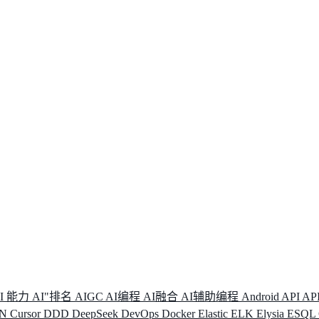
I 能力
AI"排名
AIGC
AI编程
AI融合
AI辅助编程
Android
API
AP
DN
Cursor
DDD
DeepSeek
DevOps
Docker
Elastic
ELK
Elysia
ESQL