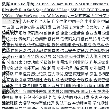
数据
IDEA
IM 系统
IoT
Istio
ISV
Java
JNPF
JVM
K8s
Kubernetes
RPA 融合
Rust
SaaS
Saga
SBOM
SGLang
SSE
SSO
TCC
Token
t
VSCode
Vue
Vue3
vuepress
WebAssembly
一站式方案
万字长文
业务连续
个人开发者
个人练手
个性化
中国平台
中小企业
中
更多
本
云端
云端免安装
云端开发
云端部署
五大能力
交叉验证
产
站点统计
生成
代码规范
代码重构
价值判断
企业
企业后台
企业应用
企
传统对比
传统开发
伪创新
低代码
低代码入门
低代码加持
低
文章
榜
低代码结合
低代码编译型
低代码赋能
低代码集成
低成本
1741
市场
信创环境
信创适配
信创首选
信息安全
信通院
信通院数
流
全行业适配
全链路
公众号
公务场景
公开数据
六大维度
内
分类
存
6
分库分表
分类功能
分级管控
刚需场景
创业团队
利基玩家
砌
功能对比
功能开启
功能扩展
功能拆解
功能拓展
功能权限
标签
商分级
厂商格局
历史记录
压力测试
原理
原理简单
原生成标
1132
化
可视化引擎
可观测性
合规功能
合规安全
合规权限
合规管
用开发
商用首选
团队专属
团队分工
团队协作
团队协同
团队
总字数
国内
国内厂商
国内外差异
国内排名
国内标杆
国际巨头
在线
6,609,519
杂项目
复用
外包
外包团队
外部
多人协同
多人开发
多客户
多
运行时长
性能瓶颈
大模型
大模型低代码
头部厂商
奉劝程序员
学习规划
585
天