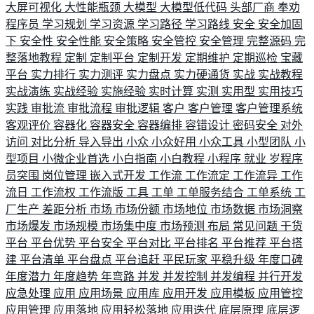
大屏可视化
大性能瓶颈
大模型
大模型低代码
头部厂商
奉劝
程序员
学习规划
学习资源
学习路径
学习路线
安全
安全加固
下
安全性
安全性能
安全策略
安全管控
安全管理
完整源码
完
整落地教程
定制
定制平台
定制开发
定期维护
定期巡检
宝藏
平台
实力排行
实力测评
实力盘点
实力硬通货
实战
实战教程
实战演练
实战经验
实施经验
实时计算
实测
实用型
实用技巧
实践
审批流
审批流程
审批逻辑
客户
客户管理
客户管理系统
客观评价
容器化
容器安全
容器编排
容错设计
密码安全
对外
访问
对比分析
导入导出
小众
小众好用
小众工具
小型团队
小
型项目
小微企业首选
小白指南
小白教程
小程序
就业
岁程序
员突围
岗位管理
嵌入式开发
工作流
工作流定
工作流异
工作
流日
工作流权
工作流版
工具
工单
工单服务结合
工单系统
工
厂生产
差距分析
市场
市场份额
市场地位
市场数据
市场洞察
市场爆发
市场规模
市场集中度
市场预测
布局
常见问题
干货
平台
平台优势
平台安全
平台对比
平台排名
平台推荐
平台搭
建
平台清单
平台盘点
平台追赶
平民玩家
平稳升级
年度口碑
年度潜力
年度趋势
年弯路
并发
并发控制
并发编程
并行开发
应急处理
应用
应用场景
应用库
应用开发
应用模板
应用管控
应用管理
应用落地
应用轻松落地
应用迭代
底层原理
底层逻