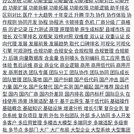
办公系统
功能
功能全面
功能最强
功能堆砌
功能对比
功能开
启
功能扩展
功能拆解
功能拓展
功能权限
功能逻辑
助手排名
区别对比
医疗
十大趋势
十年变迁
升腾
华为
协作
协作体验
协
作规则
协同开发
协程
协程池
卡顿排查
危机
厂商分级
厂商格
局
历史记录
压力测试
原理
原理简单
原生成标配
县域市场
双
增长
双引擎排名
双框架
双榜对照
双维度
双认证
双重认证
反
向代理
发展
发展前景
发展趋势
取代
口碑排名
可视化
可视化
引擎
可观测性
合规功能
合规安全
合规权限
合规管理
合规能
力
后端
向量数据库
含金量
告别噱头
告别编码
员工应用
售后
体验
售后运维
商业
商业化
商业逻辑
商用
商用低代码
商用开
发
商用首选
团队专属
团队分工
团队协作
团队协同
团队成长
团队管理
团队落地
国产
国产份额
国产低代码
国产冲击
国产
力量
国产化
国产化替代
国产实测
国产崛起
国产推荐
国企转
型
国内
国内厂商
国内外差异
国内排名
国内标杆
国际巨头
在
线使用
场景
场景适配
基于
基于云原生
基于低代码
基础操作
基础概念
基础知识
基础设施
增速分析
增长引擎
复杂业务
复
杂系统
复杂项目
复用
外包
外包团队
外部
多人协同
多人开发
多客户
多应用管理
多模态大模型
多端同步
多端适配
多级审
批
多节点
多部门
大厂
大厂布局
大型企业
大型系统
大型集团