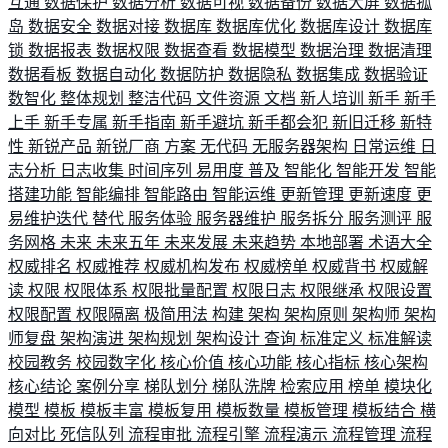
互通
数据保护
数据分析
数据可视
数据备份
数据大屏
数据孤
岛
数据安全
数据对接
数据库
数据库优化
数据库设计
数据库
锁
数据报表
数据权限
数据查看
数据模型
数据治理
数据清理
数据看板
数据自动化
数据防护
数据隐私
数据集成
数据验证
数智化
整体规划
整洁代码
文件资源
文档
新人培训
新手
新手
上手
新手专属
新手指南
新手避坑
新手都会犯
新旧迁移
新特
性
新锐产品
新锐厂商
方案
无代码
无服务器架构
日常运维
日
志分析
日志收集
时间序列
易用度
普及
智能化
智能开发
智能
搭建功能
智能编排
智能路由
智能运维
更新管理
更新速度
更
易维护迭代
替代
服务体验
服务器维护
服务拆分
服务测评
服
务网格
未来
未来五年
未来发展
未来趋势
本地部署
术语大全
权威排名
权威推荐
权威机构发布
权威榜单
权威背书
权威解
读
权限
权限体系
权限批量配置
权限日志
权限继承
权限设置
权限配置
权限隔离
极简用法
构建
架构
架构原则
架构师
架构
师复盘
架构演进
架构规划
架构设计
查询
标准定义
标准解读
校园教务
校园数字化
核心价值
核心功能
核心指标
核心架构
核心结论
案例分享
梯队划分
梯队洗牌
检索应用
榜单
模块化
模型
模板
模板丰富
模板复用
模板数量
模板管理
模板结合
横
向对比
死信队列
流程审批
流程引擎
流程演示
流程管理
流程