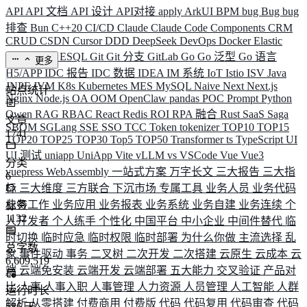
API
API 文档
API 设计
API对接
apply
ArkUI
BPM
bug
Bug
bug
排查
Bun
C++20
CI/CD
Claude
Claude Code
Components
CRM
CRUD
CSDN
Cursor
DDD
DeepSeek
DevOps
Docker
Elastic
ELK
Elysia
ESQL
Git
Git 分支
GitLab
Go
Go 泛型
Go 语言
更多
H5/APP
IDC 报告
IDC 数据
IDEA
IM 系统
IoT
Istio
ISV
Java
JNPF
JVM
K8s
Kubernetes
MES
MySQL
Naive
Next
Next.js
站点统计
Nginx
Node.js
OA
OOM
OpenClaw
pandas
POC
Prompt
Python
Qwen
RAG
RBAC
React
Redis
ROI
RPA 融合
Rust
SaaS
Saga
文章
SBOM
SGLang
SSE
SSO
TCC
Token
tokenizer
TOP10
TOP15
1741
TOP20
TOP25
TOP30
Top5
TOP50
Transformer
ts
TypeScript
UI
UI 测试
uniapp
UniApp
Vite
vLLM
vs
VSCode
Vue
Vue3
分类
vuepress
WebAssembly
一站式方案
万字长文
三大报告
三大指
6
标
三大维度
三方联合
下沉市场
专属工具
业务人员
业务代码
业务工作
业务应用
业务报表
业务系统
业务自建
业务连续
个
标签
1132
人开发者
个人练手
个性化
中国平台
中小企业
中间件替代
临
时切换
临时应急
临时权限
临时部署
为什么你做
主流选择
乱
总字数
象
事件驱动
事务
二叉树
二次开发
二次搭建
云原生
云成本
云
6,609,519
端
云端免安装
云端开发
云端部署
五大能力
交叉验证
产品对
比
人事
人事入职
人事管理
人力资源
人员管理
人工智能
人群
运行时长
解析
从零搭建
付费商用
付费版
代码
代码复用
代码审查
代码
586
天