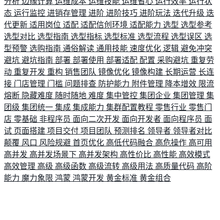
分析
边缘计算
运维成本
运维技能
运维省心
运行效率
运行状
态
运行监控
进销存管理
进阶
进阶技巧
进阶玩法
迭代升级
迭
代更新
适用岗位
适配
适配信创环境
适配能力
选型
选型参考
选型对比
选型指南
选型指标
选型标准
选型流程
选型误区
选
型预警
选购指南
通俗解读
通用技能
速度优化
逻辑
避免冲突
避坑
避坑指南
部署
部署使用
部署适配
配置
采购避坑
重复劳
动
重复开发
重构
销售团队
镜像优化
镜像构建
长期运营
长连
接
门店管理
门槛
问题排查
防护能力
附件管理
降本增效
限流
熔断
隐藏难度
随时随地
难度
集中管控
集团企业
集团管理
集
团级
集团统一
集成
集成能力
集群配置教程
零售行业
零售门
店
零基础
非程序员
面向二次开发
面向开发者
面向程序员
面
试
页面搭建
项目交付
项目团队
预测排名
领导者
领导者对比
颠覆
风口
风险规避
首页优化
高低代码融合
高危操作
高可用
高并发
高并发场景下
高并发架构
高性价比
高性能
高效模式
高效管理
高级
高级函数
高级流转
高级用法
高质量代码
高阶
能力
魔力象限
鸿蒙
鸿蒙开发
黄金标准
黄金组合