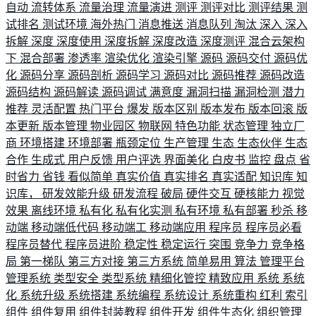
自动
流转体系
流量治理
流量演进
测评
测评对比
测评结果
测
试排名
测试环境
海外热门
消息推送
消息队列
淘汰
深入
深入
拆解
深度
深度使用
深度拆解
深度改造
深度测评
混合云架构
下
混合部署
渗透率
渲染优化
渲染引擎
源码
源码交付
源码优
化
源码分享
源码剖析
源码学习
源码对比
源码推荐
源码改造
源码结构
源码解读
源码调试
满意度
漏洞扫描
漏洞检测
潜力
推荐
灵活配置
热门平台
爆发
版本区别
版本发布
版本回滚
版
本更新
版本管理
物业园区
物联网
特色功能
状态管理
独立厂
商
环境搭建
环境部署
瓶颈定位
生产管理
生态
生态伙伴
生态
合作
生成式
用户反馈
用户评选
界面美化
白皮书
监控
盘点
省
时省力
省钱
看似简单
真实价值
真实排名
真实适配
知识库
知
识库，
研发效能升级
研发流程
破局
硬件交互
硬核能力
视觉
效果
离线环境
私有化
私有化实测
私有环境
私有部署
秒杀
移
动端
移动端低代码
移动端工
移动端应用
程序员
程序员必看
程序员替代
程序员进阶
稳定性
稳定运行
突围
竞争力
竞争格
局
第一梯队
第三方对接
第三方系统
简单易用
算法
管理平台
管理系统
类型安全
类型系统
精细化管控
精致应用
系统
系统
化
系统升级
系统搭建
系统编程
系统设计
系统重构
红利
索引
组件
组件复用
组件封装教程
组件开发
组件生态化
组织管理