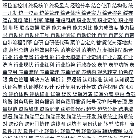
细粒度控制
终极榜单
终极盘点
经验分享
结合使用
结构化
统
一开发
统一登录
统筹管理
综合体验
综合实力
综合排名
缓存
缓存问题
编排引擎
编程
缩短周期
职业发展
职业定位
职业规
划
职场
联合数据
联调
能力全景
能力对比
能力成熟度
能力极
限
自动化
自动化工具
自动化测试
自动统计
自学
自定义
自带
自带流程引擎
自研
自研低代码
菜单自定义
营销泡沫
落地实
践
落地总结
落地效果排名
落地案例
落地能力
虚拟线程
融合
行业
行业专属
行业乱象
行业大模型
行业定制
行业方案
行业
洗牌
行业现状
行业红利
行业趋势
行政办公
表单
表单功能
表
单应用
表单流程
表单管理
表单配置
表结构
观念转变
角色权
限
角色管理
解决方法
解析
计算逻辑
认可标准
认知
认知误区
认证名单
认证授权
设计
设计复用
设计模式
访客权限
访问风
险
评价体系
评估标准
详解
误区
误解澄清
读写分离
豆包
负载
均衡
财务场景
财务报销
财务费用报销
账号保护
账号管理
质
量规范
资源加载
资源沉淀
赋能低代码
趋势
趋势分析
跨地域
部署
跨端
跨端平台
跨端开发
跨端统一开发
跨系统业
跨系统
对
跨设备
跨部门协作
路线图
踩坑率
身份认证
转型
软件厂商
软件开发
软件行业
轻量化
轻量应用
轻量源码
辅助编程
边界