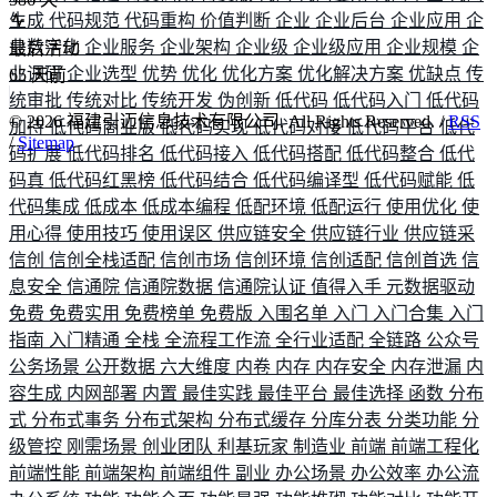
生成
代码规范
代码重构
价值判断
企业
企业后台
企业应用
企
业数字化
企业服务
企业架构
企业级
企业级应用
企业规模
企
最后活动
业调研
企业选型
优势
优化
优化方案
优化解决方案
优缺点
传
65
天前
统审批
传统对比
传统开发
伪创新
低代码
低代码入门
低代码
©
2026
福建引迈信息技术有限公司. All Rights Reserved. /
RSS
加持
低代码商业版
低代码实现
低代码对接
低代码平台
低代
/
Sitemap
码扩展
低代码排名
低代码接入
低代码搭配
低代码整合
低代
码真
低代码红黑榜
低代码结合
低代码编译型
低代码赋能
低
代码集成
低成本
低成本编程
低配环境
低配运行
使用优化
使
用心得
使用技巧
使用误区
供应链安全
供应链行业
供应链采
信创
信创全栈适配
信创市场
信创环境
信创适配
信创首选
信
息安全
信通院
信通院数据
信通院认证
值得入手
元数据驱动
免费
免费实用
免费榜单
免费版
入围名单
入门
入门合集
入门
指南
入门精通
全栈
全流程工作流
全行业适配
全链路
公众号
公务场景
公开数据
六大维度
内卷
内存
内存安全
内存泄漏
内
容生成
内网部署
内置
最佳实践
最佳平台
最佳选择
函数
分布
式
分布式事务
分布式架构
分布式缓存
分库分表
分类功能
分
级管控
刚需场景
创业团队
利基玩家
制造业
前端
前端工程化
前端性能
前端架构
前端组件
副业
办公场景
办公效率
办公流