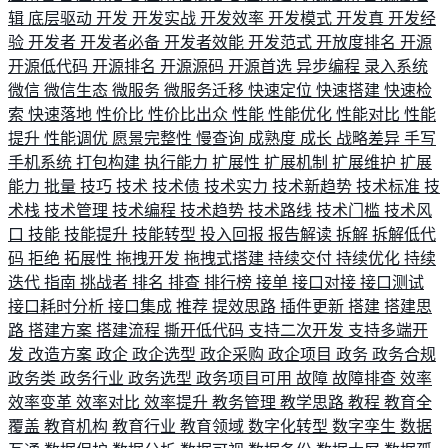
辑
底层驱动
开发
开发实战
开发效率
开发模式
开发真
开发经
验
开发者
开发者必备
开发者效能
开发范式
开放度排名
开源
开源低代码
开源排名
开源源码
开源首选
异步编程
录入系统
微信
微信生态
微服务
微服务迁移
快速定位
快速搭建
快速检
索
快速落地
性价比
性价比出众
性能
性能优化
性能对比
性能
提升
性能调优
愿景完整性
慢查询
成熟度
成长
战略差异
手写
手机系统
打包构建
执行能力
扩展性
扩展机制
扩展维护
扩展
能力
批量
技巧
技术
技术债
技术实力
技术新趋势
技术标准
技
术栈
技术管理
技术编程
技术趋势
技术路线
技术门槛
技术风
口
技能
技能提升
技能转型
投入回报
报告解读
拆解
拆解低代
码
拒绝
拓展性
拖拽开发
拖拽式搭建
持续交付
持续优化
持续
迭代
指南
挑战者
排名
排查
排行榜
接单
接口对接
接口测试
接口耗时分析
接口集成
推荐
提效思路
插件更新
搭建
搭建思
路
搭建方案
搭建流程
撕开低代码
支持二次开发
支持多端开
发
改造方案
政企
政企选型
政企采购
政企项目
政务
政务合规
政务类
政务行业
政务选型
政务项目可用
故障
故障排查
效率
效率变革
效率对比
效率提升
教务管理
教学思路
教程
教育全
覆盖
教育机构
教育行业
教育领域
数字化转型
数字孪生
数据