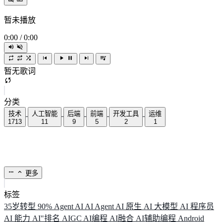
暂未播放
0:00
/
0:00
暂无歌词
分类
技术
人工智能
后端
前端
开发工具
运维
1713
11
9
5
2
1
更多
标签
35岁转型
90%
Agent
AI
AI Agent
AI 原生
AI 大模型
AI 程序员
AI 能力
AI"排名
AIGC
AI编程
AI融合
AI辅助编程
Android