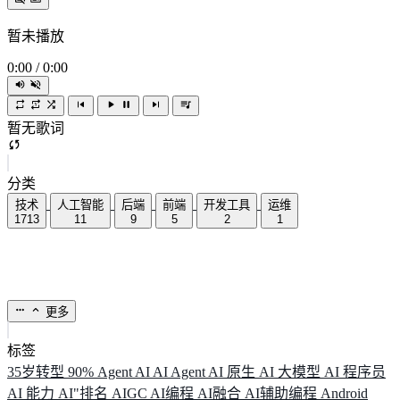
暂未播放
0:00
/
0:00
暂无歌词
分类
技术
人工智能
后端
前端
开发工具
运维
1713
11
9
5
2
1
更多
标签
35岁转型
90%
Agent
AI
AI Agent
AI 原生
AI 大模型
AI 程序员
AI 能力
AI"排名
AIGC
AI编程
AI融合
AI辅助编程
Android