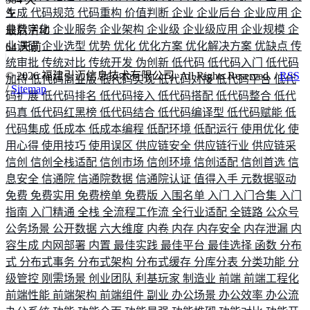
生成
代码规范
代码重构
价值判断
企业
企业后台
企业应用
企
业数字化
企业服务
企业架构
企业级
企业级应用
企业规模
企
最后活动
业调研
企业选型
优势
优化
优化方案
优化解决方案
优缺点
传
64
天前
统审批
传统对比
传统开发
伪创新
低代码
低代码入门
低代码
©
2026
福建引迈信息技术有限公司. All Rights Reserved. /
RSS
加持
低代码商业版
低代码实现
低代码对接
低代码平台
低代
/
Sitemap
码扩展
低代码排名
低代码接入
低代码搭配
低代码整合
低代
码真
低代码红黑榜
低代码结合
低代码编译型
低代码赋能
低
代码集成
低成本
低成本编程
低配环境
低配运行
使用优化
使
用心得
使用技巧
使用误区
供应链安全
供应链行业
供应链采
信创
信创全栈适配
信创市场
信创环境
信创适配
信创首选
信
息安全
信通院
信通院数据
信通院认证
值得入手
元数据驱动
免费
免费实用
免费榜单
免费版
入围名单
入门
入门合集
入门
指南
入门精通
全栈
全流程工作流
全行业适配
全链路
公众号
公务场景
公开数据
六大维度
内卷
内存
内存安全
内存泄漏
内
容生成
内网部署
内置
最佳实践
最佳平台
最佳选择
函数
分布
式
分布式事务
分布式架构
分布式缓存
分库分表
分类功能
分
级管控
刚需场景
创业团队
利基玩家
制造业
前端
前端工程化
前端性能
前端架构
前端组件
副业
办公场景
办公效率
办公流