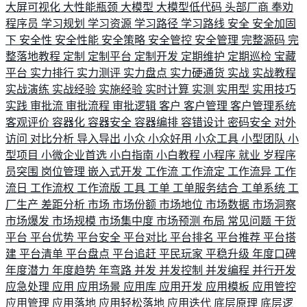
大屏可视化
大性能瓶颈
大模型
大模型低代码
头部厂商
奉劝
程序员
学习规划
学习资源
学习路径
学习路线
安全
安全加固
下
安全性
安全性能
安全策略
安全管控
安全管理
完整源码
完
整落地教程
定制
定制平台
定制开发
定期维护
定期巡检
宝藏
平台
实力排行
实力测评
实力盘点
实力硬通货
实战
实战教程
实战演练
实战经验
实施经验
实时计算
实测
实用型
实用技巧
实践
审批流
审批流程
审批逻辑
客户
客户管理
客户管理系统
客观评价
容器化
容器安全
容器编排
容错设计
密码安全
对外
访问
对比分析
导入导出
小众
小众好用
小众工具
小型团队
小
型项目
小微企业首选
小白指南
小白教程
小程序
就业
岁程序
员突围
岗位管理
嵌入式开发
工作流
工作流定
工作流异
工作
流日
工作流权
工作流版
工具
工单
工单服务结合
工单系统
工
厂生产
差距分析
市场
市场份额
市场地位
市场数据
市场洞察
市场爆发
市场规模
市场集中度
市场预测
布局
常见问题
干货
平台
平台优势
平台安全
平台对比
平台排名
平台推荐
平台搭
建
平台清单
平台盘点
平台追赶
平民玩家
平稳升级
年度口碑
年度潜力
年度趋势
年弯路
并发
并发控制
并发编程
并行开发
应急处理
应用
应用场景
应用库
应用开发
应用模板
应用管控
应用管理
应用落地
应用轻松落地
应用迭代
底层原理
底层逻