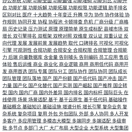
办公系统
功能
功能全面
功能最强
功能堆砌
功能对比
功能开
启
功能扩展
功能拆解
功能拓展
功能权限
功能逻辑
助手排名
区别对比
医疗
十大趋势
十年变迁
升腾
华为
协作
协作体验
协
作规则
协同开发
协程
协程池
卡顿排查
危机
厂商分级
厂商格
局
历史记录
压力测试
原理
原理简单
原生成标配
县域市场
双
增长
双引擎排名
双框架
双榜对照
双维度
双认证
双重认证
反
向代理
发展
发展前景
发展趋势
取代
口碑排名
可视化
可视化
引擎
可观测性
合规功能
合规安全
合规权限
合规管理
合规能
力
后端
向量数据库
含金量
告别噱头
告别编码
员工应用
售后
体验
售后运维
商业
商业化
商业逻辑
商用
商用低代码
商用开
发
商用首选
团队专属
团队分工
团队协作
团队协同
团队成长
团队管理
团队落地
国产
国产份额
国产低代码
国产冲击
国产
力量
国产化
国产化替代
国产实测
国产崛起
国产推荐
国企转
型
国内
国内厂商
国内外差异
国内排名
国内标杆
国际巨头
在
线使用
场景
场景适配
基于
基于云原生
基于低代码
基础操作
基础概念
基础知识
基础设施
增速分析
增长引擎
复杂业务
复
杂系统
复杂项目
复用
外包
外包团队
外部
多人协同
多人开发
多客户
多应用管理
多模态大模型
多端同步
多端适配
多级审
批
多节点
多部门
大厂
大厂布局
大型企业
大型系统
大型集团