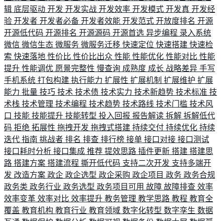
辑
底层驱动
开发
开发实战
开发效率
开发模式
开发真
开发经
验
开发者
开发者必备
开发者效能
开发范式
开放度排名
开源
开源低代码
开源排名
开源源码
开源首选
异步编程
录入系统
微信
微信生态
微服务
微服务迁移
快速定位
快速搭建
快速检
索
快速落地
性价比
性价比出众
性能
性能优化
性能对比
性能
提升
性能调优
愿景完整性
慢查询
成熟度
成长
战略差异
手写
手机系统
打包构建
执行能力
扩展性
扩展机制
扩展维护
扩展
能力
批量
技巧
技术
技术债
技术实力
技术新趋势
技术标准
技
术栈
技术管理
技术编程
技术趋势
技术路线
技术门槛
技术风
口
技能
技能提升
技能转型
投入回报
报告解读
拆解
拆解低代
码
拒绝
拓展性
拖拽开发
拖拽式搭建
持续交付
持续优化
持续
迭代
指南
挑战者
排名
排查
排行榜
接单
接口对接
接口测试
接口耗时分析
接口集成
推荐
提效思路
插件更新
搭建
搭建思
路
搭建方案
搭建流程
撕开低代码
支持二次开发
支持多端开
发
改造方案
政企
政企选型
政企采购
政企项目
政务
政务合规
政务类
政务行业
政务选型
政务项目可用
故障
故障排查
效率
效率变革
效率对比
效率提升
教务管理
教学思路
教程
教育全
覆盖
教育机构
教育行业
教育领域
数字化转型
数字孪生
数据