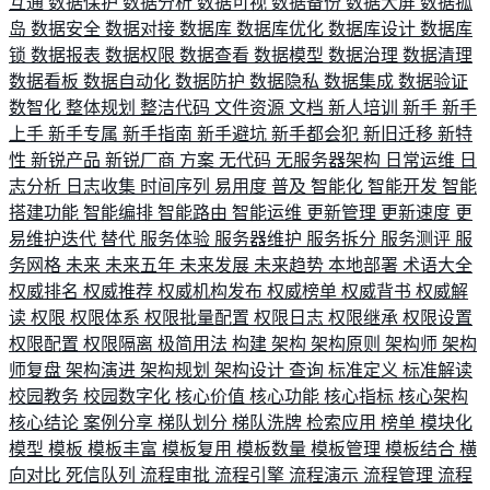
互通
数据保护
数据分析
数据可视
数据备份
数据大屏
数据孤
岛
数据安全
数据对接
数据库
数据库优化
数据库设计
数据库
锁
数据报表
数据权限
数据查看
数据模型
数据治理
数据清理
数据看板
数据自动化
数据防护
数据隐私
数据集成
数据验证
数智化
整体规划
整洁代码
文件资源
文档
新人培训
新手
新手
上手
新手专属
新手指南
新手避坑
新手都会犯
新旧迁移
新特
性
新锐产品
新锐厂商
方案
无代码
无服务器架构
日常运维
日
志分析
日志收集
时间序列
易用度
普及
智能化
智能开发
智能
搭建功能
智能编排
智能路由
智能运维
更新管理
更新速度
更
易维护迭代
替代
服务体验
服务器维护
服务拆分
服务测评
服
务网格
未来
未来五年
未来发展
未来趋势
本地部署
术语大全
权威排名
权威推荐
权威机构发布
权威榜单
权威背书
权威解
读
权限
权限体系
权限批量配置
权限日志
权限继承
权限设置
权限配置
权限隔离
极简用法
构建
架构
架构原则
架构师
架构
师复盘
架构演进
架构规划
架构设计
查询
标准定义
标准解读
校园教务
校园数字化
核心价值
核心功能
核心指标
核心架构
核心结论
案例分享
梯队划分
梯队洗牌
检索应用
榜单
模块化
模型
模板
模板丰富
模板复用
模板数量
模板管理
模板结合
横
向对比
死信队列
流程审批
流程引擎
流程演示
流程管理
流程