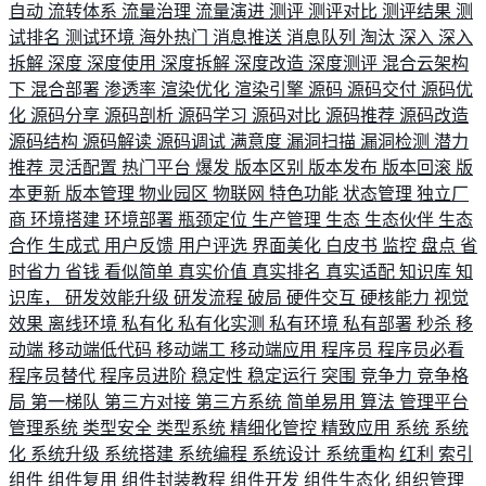
自动
流转体系
流量治理
流量演进
测评
测评对比
测评结果
测
试排名
测试环境
海外热门
消息推送
消息队列
淘汰
深入
深入
拆解
深度
深度使用
深度拆解
深度改造
深度测评
混合云架构
下
混合部署
渗透率
渲染优化
渲染引擎
源码
源码交付
源码优
化
源码分享
源码剖析
源码学习
源码对比
源码推荐
源码改造
源码结构
源码解读
源码调试
满意度
漏洞扫描
漏洞检测
潜力
推荐
灵活配置
热门平台
爆发
版本区别
版本发布
版本回滚
版
本更新
版本管理
物业园区
物联网
特色功能
状态管理
独立厂
商
环境搭建
环境部署
瓶颈定位
生产管理
生态
生态伙伴
生态
合作
生成式
用户反馈
用户评选
界面美化
白皮书
监控
盘点
省
时省力
省钱
看似简单
真实价值
真实排名
真实适配
知识库
知
识库，
研发效能升级
研发流程
破局
硬件交互
硬核能力
视觉
效果
离线环境
私有化
私有化实测
私有环境
私有部署
秒杀
移
动端
移动端低代码
移动端工
移动端应用
程序员
程序员必看
程序员替代
程序员进阶
稳定性
稳定运行
突围
竞争力
竞争格
局
第一梯队
第三方对接
第三方系统
简单易用
算法
管理平台
管理系统
类型安全
类型系统
精细化管控
精致应用
系统
系统
化
系统升级
系统搭建
系统编程
系统设计
系统重构
红利
索引
组件
组件复用
组件封装教程
组件开发
组件生态化
组织管理