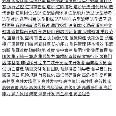
分析
边缘计算
运维成本
运维技能
运维省心
运行效率
运行状
态
运行监控
进销存管理
进阶
进阶技巧
进阶玩法
迭代升级
迭
代更新
适用岗位
适配
适配信创环境
适配能力
选型
选型参考
选型对比
选型指南
选型指标
选型标准
选型流程
选型误区
选
型预警
选购指南
通俗解读
通用技能
速度优化
逻辑
避免冲突
避坑
避坑指南
部署
部署使用
部署适配
配置
采购避坑
重复劳
动
重复开发
重构
销售团队
镜像优化
镜像构建
长期运营
长连
接
门店管理
门槛
问题排查
防护能力
附件管理
降本增效
限流
熔断
隐藏难度
随时随地
难度
集中管控
集团企业
集团管理
集
团级
集团统一
集成
集成能力
集群配置教程
零售行业
零售门
店
零基础
非程序员
面向二次开发
面向开发者
面向程序员
面
试
页面搭建
项目交付
项目团队
预测排名
领导者
领导者对比
颠覆
风口
风险规避
首页优化
高低代码融合
高危操作
高可用
高并发
高并发场景下
高并发架构
高性价比
高性能
高效模式
高效管理
高级
高级函数
高级流转
高级用法
高质量代码
高阶
能力
魔力象限
鸿蒙
鸿蒙开发
黄金标准
黄金组合