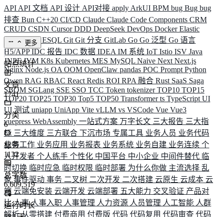
API
API 文档
API 设计
API对接
apply
ArkUI
BPM
bug
Bug
bug
排查
Bun
C++20
CI/CD
Claude
Claude Code
Components
CRM
CRUD
CSDN
Cursor
DDD
DeepSeek
DevOps
Docker
Elastic
ELK
Elysia
ESQL
Git
Git 分支
GitLab
Go
Go 泛型
Go 语言
更多
H5/APP
IDC 报告
IDC 数据
IDEA
IM 系统
IoT
Istio
ISV
Java
JNPF
JVM
K8s
Kubernetes
MES
MySQL
Naive
Next
Next.js
站点统计
Nginx
Node.js
OA
OOM
OpenClaw
pandas
POC
Prompt
Python
Qwen
RAG
RBAC
React
Redis
ROI
RPA 融合
Rust
SaaS
Saga
文章
SBOM
SGLang
SSE
SSO
TCC
Token
tokenizer
TOP10
TOP15
1741
TOP20
TOP25
TOP30
Top5
TOP50
Transformer
ts
TypeScript
UI
UI 测试
uniapp
UniApp
Vite
vLLM
vs
VSCode
Vue
Vue3
分类
vuepress
WebAssembly
一站式方案
万字长文
三大报告
三大指
6
标
三大维度
三方联合
下沉市场
专属工具
业务人员
业务代码
业务工作
业务应用
业务报表
业务系统
业务自建
业务连续
个
标签
1132
人开发者
个人练手
个性化
中国平台
中小企业
中间件替代
临
时切换
临时应急
临时权限
临时部署
为什么你做
主流选择
乱
总字数
象
事件驱动
事务
二叉树
二次开发
二次搭建
云原生
云成本
云
6,609,519
端
云端免安装
云端开发
云端部署
五大能力
交叉验证
产品对
比
人事
人事入职
人事管理
人力资源
人员管理
人工智能
人群
运行时长
解析
从零搭建
付费商用
付费版
代码
代码复用
代码审查
代码
584
天