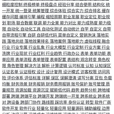
细粒度控制
终极榜单
终极盘点
经验分享
结合使用
结构化
统
一开发
统一登录
统筹管理
综合体验
综合实力
综合排名
缓存
缓存问题
编排引擎
编程
缩短周期
职业发展
职业定位
职业规
划
职场
联合数据
联调
能力全景
能力对比
能力成熟度
能力极
限
自动化
自动化工具
自动化测试
自动统计
自学
自定义
自带
自带流程引擎
自研
自研低代码
菜单自定义
营销泡沫
落地实
践
落地总结
落地效果排名
落地案例
落地能力
虚拟线程
融合
行业
行业专属
行业乱象
行业大模型
行业定制
行业方案
行业
洗牌
行业现状
行业红利
行业趋势
行政办公
表单
表单功能
表
单应用
表单流程
表单管理
表单配置
表结构
观念转变
角色权
限
角色管理
解决方法
解析
计算逻辑
认可标准
认知
认知误区
认证名单
认证授权
设计
设计复用
设计模式
访客权限
访问风
险
评价体系
评估标准
详解
误区
误解澄清
读写分离
豆包
负载
均衡
财务场景
财务报销
财务费用报销
账号保护
账号管理
质
量规范
资源加载
资源沉淀
赋能低代码
趋势
趋势分析
跨地域
部署
跨端
跨端平台
跨端开发
跨端统一开发
跨系统业
跨系统
对
跨设备
跨部门协作
路线图
踩坑率
身份认证
转型
软件厂商
软件开发
软件行业
轻量化
轻量应用
轻量源码
辅助编程
边界