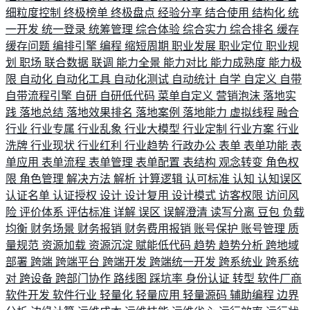
细粒度控制
终极榜单
终极盘点
经验分享
结合使用
结构化
统
一开发
统一登录
统筹管理
综合体验
综合实力
综合排名
缓存
缓存问题
编排引擎
编程
缩短周期
职业发展
职业定位
职业规
划
职场
联合数据
联调
能力全景
能力对比
能力成熟度
能力极
限
自动化
自动化工具
自动化测试
自动统计
自学
自定义
自带
自带流程引擎
自研
自研低代码
菜单自定义
营销泡沫
落地实
践
落地总结
落地效果排名
落地案例
落地能力
虚拟线程
融合
行业
行业专属
行业乱象
行业大模型
行业定制
行业方案
行业
洗牌
行业现状
行业红利
行业趋势
行政办公
表单
表单功能
表
单应用
表单流程
表单管理
表单配置
表结构
观念转变
角色权
限
角色管理
解决方法
解析
计算逻辑
认可标准
认知
认知误区
认证名单
认证授权
设计
设计复用
设计模式
访客权限
访问风
险
评价体系
评估标准
详解
误区
误解澄清
读写分离
豆包
负载
均衡
财务场景
财务报销
财务费用报销
账号保护
账号管理
质
量规范
资源加载
资源沉淀
赋能低代码
趋势
趋势分析
跨地域
部署
跨端
跨端平台
跨端开发
跨端统一开发
跨系统业
跨系统
对
跨设备
跨部门协作
路线图
踩坑率
身份认证
转型
软件厂商
软件开发
软件行业
轻量化
轻量应用
轻量源码
辅助编程
边界