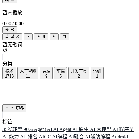
暂未播放
0:00
/
0:00
暂无歌词
分类
技术
人工智能
后端
前端
开发工具
运维
1713
11
9
5
2
1
更多
标签
35岁转型
90%
Agent
AI
AI Agent
AI 原生
AI 大模型
AI 程序员
AI 能力
AI"排名
AIGC
AI编程
AI融合
AI辅助编程
Android