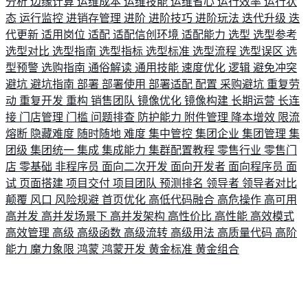
分析
边缘计算
运维成本
运维技能
运维省心
运行效率
运行状
态
运行监控
进销存管理
进阶
进阶技巧
进阶玩法
迭代升级
迭
代更新
适用岗位
适配
适配信创环境
适配能力
选型
选型参考
选型对比
选型指南
选型指标
选型标准
选型流程
选型误区
选
型预警
选购指南
通俗解读
通用技能
速度优化
逻辑
避免冲突
避坑
避坑指南
部署
部署使用
部署适配
配置
采购避坑
重复劳
动
重复开发
重构
销售团队
镜像优化
镜像构建
长期运营
长连
接
门店管理
门槛
问题排查
防护能力
附件管理
降本增效
限流
熔断
隐藏难度
随时随地
难度
集中管控
集团企业
集团管理
集
团级
集团统一
集成
集成能力
集群配置教程
零售行业
零售门
店
零基础
非程序员
面向二次开发
面向开发者
面向程序员
面
试
页面搭建
项目交付
项目团队
预测排名
领导者
领导者对比
颠覆
风口
风险规避
首页优化
高低代码融合
高危操作
高可用
高并发
高并发场景下
高并发架构
高性价比
高性能
高效模式
高效管理
高级
高级函数
高级流转
高级用法
高质量代码
高阶
能力
魔力象限
鸿蒙
鸿蒙开发
黄金标准
黄金组合