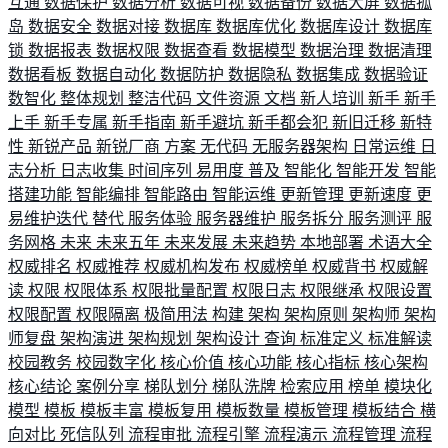
互通
数据保护
数据分析
数据可视
数据备份
数据大屏
数据孤
岛
数据安全
数据对接
数据库
数据库优化
数据库设计
数据库
锁
数据报表
数据权限
数据查看
数据模型
数据治理
数据清理
数据看板
数据自动化
数据防护
数据隐私
数据集成
数据验证
数智化
整体规划
整洁代码
文件资源
文档
新人培训
新手
新手
上手
新手专属
新手指南
新手避坑
新手都会犯
新旧迁移
新特
性
新锐产品
新锐厂商
方案
无代码
无服务器架构
日常运维
日
志分析
日志收集
时间序列
易用度
普及
智能化
智能开发
智能
搭建功能
智能编排
智能路由
智能运维
更新管理
更新速度
更
易维护迭代
替代
服务体验
服务器维护
服务拆分
服务测评
服
务网格
未来
未来五年
未来发展
未来趋势
本地部署
术语大全
权威排名
权威推荐
权威机构发布
权威榜单
权威背书
权威解
读
权限
权限体系
权限批量配置
权限日志
权限继承
权限设置
权限配置
权限隔离
极简用法
构建
架构
架构原则
架构师
架构
师复盘
架构演进
架构规划
架构设计
查询
标准定义
标准解读
校园教务
校园数字化
核心价值
核心功能
核心指标
核心架构
核心结论
案例分享
梯队划分
梯队洗牌
检索应用
榜单
模块化
模型
模板
模板丰富
模板复用
模板数量
模板管理
模板结合
横
向对比
死信队列
流程审批
流程引擎
流程演示
流程管理
流程