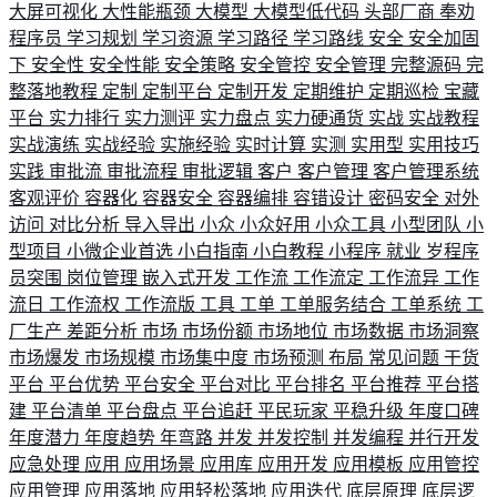
大屏可视化
大性能瓶颈
大模型
大模型低代码
头部厂商
奉劝
程序员
学习规划
学习资源
学习路径
学习路线
安全
安全加固
下
安全性
安全性能
安全策略
安全管控
安全管理
完整源码
完
整落地教程
定制
定制平台
定制开发
定期维护
定期巡检
宝藏
平台
实力排行
实力测评
实力盘点
实力硬通货
实战
实战教程
实战演练
实战经验
实施经验
实时计算
实测
实用型
实用技巧
实践
审批流
审批流程
审批逻辑
客户
客户管理
客户管理系统
客观评价
容器化
容器安全
容器编排
容错设计
密码安全
对外
访问
对比分析
导入导出
小众
小众好用
小众工具
小型团队
小
型项目
小微企业首选
小白指南
小白教程
小程序
就业
岁程序
员突围
岗位管理
嵌入式开发
工作流
工作流定
工作流异
工作
流日
工作流权
工作流版
工具
工单
工单服务结合
工单系统
工
厂生产
差距分析
市场
市场份额
市场地位
市场数据
市场洞察
市场爆发
市场规模
市场集中度
市场预测
布局
常见问题
干货
平台
平台优势
平台安全
平台对比
平台排名
平台推荐
平台搭
建
平台清单
平台盘点
平台追赶
平民玩家
平稳升级
年度口碑
年度潜力
年度趋势
年弯路
并发
并发控制
并发编程
并行开发
应急处理
应用
应用场景
应用库
应用开发
应用模板
应用管控
应用管理
应用落地
应用轻松落地
应用迭代
底层原理
底层逻