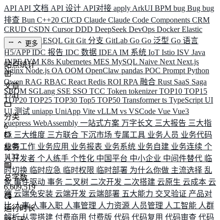
API
API 文档
API 设计
API对接
apply
ArkUI
BPM
bug
Bug
bug
排查
Bun
C++20
CI/CD
Claude
Claude Code
Components
CRM
CRUD
CSDN
Cursor
DDD
DeepSeek
DevOps
Docker
Elastic
ELK
Elysia
ESQL
Git
Git 分支
GitLab
Go
Go 泛型
Go 语言
更多
H5/APP
IDC 报告
IDC 数据
IDEA
IM 系统
IoT
Istio
ISV
Java
JNPF
JVM
K8s
Kubernetes
MES
MySQL
Naive
Next
Next.js
站点统计
Nginx
Node.js
OA
OOM
OpenClaw
pandas
POC
Prompt
Python
Qwen
RAG
RBAC
React
Redis
ROI
RPA 融合
Rust
SaaS
Saga
文章
SBOM
SGLang
SSE
SSO
TCC
Token
tokenizer
TOP10
TOP15
1741
TOP20
TOP25
TOP30
Top5
TOP50
Transformer
ts
TypeScript
UI
UI 测试
uniapp
UniApp
Vite
vLLM
vs
VSCode
Vue
Vue3
分类
vuepress
WebAssembly
一站式方案
万字长文
三大报告
三大指
6
标
三大维度
三方联合
下沉市场
专属工具
业务人员
业务代码
业务工作
业务应用
业务报表
业务系统
业务自建
业务连续
个
标签
1132
人开发者
个人练手
个性化
中国平台
中小企业
中间件替代
临
时切换
临时应急
临时权限
临时部署
为什么你做
主流选择
乱
总字数
象
事件驱动
事务
二叉树
二次开发
二次搭建
云原生
云成本
云
6,609,519
端
云端免安装
云端开发
云端部署
五大能力
交叉验证
产品对
比
人事
人事入职
人事管理
人力资源
人员管理
人工智能
人群
运行时长
解析
从零搭建
付费商用
付费版
代码
代码复用
代码审查
代码
585
天