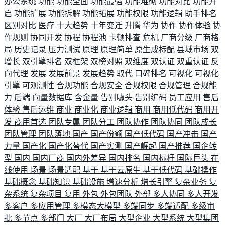
办公系统
功能
功能全面
功能最强
功能堆砌
功能对比
功能开
启
功能扩展
功能拆解
功能拓展
功能权限
功能逻辑
助手排名
区别对比
医疗
十大趋势
十年变迁
升腾
华为
协作
协作体验
协
作规则
协同开发
协程
协程池
卡顿排查
危机
厂商分级
厂商格
局
历史记录
压力测试
原理
原理简单
原生成标配
县域市场
双
增长
双引擎排名
双框架
双榜对照
双维度
双认证
双重认证
反
向代理
发展
发展前景
发展趋势
取代
口碑排名
可视化
可视化
引擎
可观测性
合规功能
合规安全
合规权限
合规管理
合规能
力
后端
向量数据库
含金量
告别噱头
告别编码
员工应用
售后
体验
售后运维
商业
商业化
商业逻辑
商用
商用低代码
商用开
发
商用首选
团队专属
团队分工
团队协作
团队协同
团队成长
团队管理
团队落地
国产
国产份额
国产低代码
国产冲击
国产
力量
国产化
国产化替代
国产实测
国产崛起
国产推荐
国企转
型
国内
国内厂商
国内外差异
国内排名
国内标杆
国际巨头
在
线使用
场景
场景适配
基于
基于云原生
基于低代码
基础操作
基础概念
基础知识
基础设施
增速分析
增长引擎
复杂业务
复
杂系统
复杂项目
复用
外包
外包团队
外部
多人协同
多人开发
多客户
多应用管理
多模态大模型
多端同步
多端适配
多级审
批
多节点
多部门
大厂
大厂布局
大型企业
大型系统
大型集团