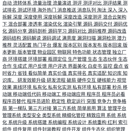
自动
流转体系
流量治理
流量演进
测评
测评对比
测评结果
测
试排名
测试环境
海外热门
消息推送
消息队列
淘汰
深入
深入
拆解
深度
深度使用
深度拆解
深度改造
深度测评
混合云架构
下
混合部署
渗透率
渲染优化
渲染引擎
源码
源码交付
源码优
化
源码分享
源码剖析
源码学习
源码对比
源码推荐
源码改造
源码结构
源码解读
源码调试
满意度
漏洞扫描
漏洞检测
潜力
推荐
灵活配置
热门平台
爆发
版本区别
版本发布
版本回滚
版
本更新
版本管理
物业园区
物联网
特色功能
状态管理
独立厂
商
环境搭建
环境部署
瓶颈定位
生产管理
生态
生态伙伴
生态
合作
生成式
用户反馈
用户评选
界面美化
白皮书
监控
盘点
省
时省力
省钱
看似简单
真实价值
真实排名
真实适配
知识库
知
识库，
研发效能升级
研发流程
破局
硬件交互
硬核能力
视觉
效果
离线环境
私有化
私有化实测
私有环境
私有部署
秒杀
移
动端
移动端低代码
移动端工
移动端应用
程序员
程序员必看
程序员替代
程序员进阶
稳定性
稳定运行
突围
竞争力
竞争格
局
第一梯队
第三方对接
第三方系统
简单易用
算法
管理平台
管理系统
类型安全
类型系统
精细化管控
精致应用
系统
系统
化
系统升级
系统搭建
系统编程
系统设计
系统重构
红利
索引
组件
组件复用
组件封装教程
组件开发
组件生态化
组织管理