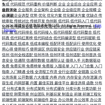
生成
代码规范
代码重构
价值判断
企业
企业后台
企业应用
企
业数字化
企业服务
企业架构
企业级
企业级应用
企业规模
企
最后活动
业调研
企业选型
优势
优化
优化方案
优化解决方案
优缺点
传
65
天前
统审批
传统对比
传统开发
伪创新
低代码
低代码入门
低代码
©
2026
福建引迈信息技术有限公司. All Rights Reserved. /
RSS
加持
低代码商业版
低代码实现
低代码对接
低代码平台
低代
/
Sitemap
码扩展
低代码排名
低代码接入
低代码搭配
低代码整合
低代
码真
低代码红黑榜
低代码结合
低代码编译型
低代码赋能
低
代码集成
低成本
低成本编程
低配环境
低配运行
使用优化
使
用心得
使用技巧
使用误区
供应链安全
供应链行业
供应链采
信创
信创全栈适配
信创市场
信创环境
信创适配
信创首选
信
息安全
信通院
信通院数据
信通院认证
值得入手
元数据驱动
免费
免费实用
免费榜单
免费版
入围名单
入门
入门合集
入门
指南
入门精通
全栈
全流程工作流
全行业适配
全链路
公众号
公务场景
公开数据
六大维度
内卷
内存
内存安全
内存泄漏
内
容生成
内网部署
内置
最佳实践
最佳平台
最佳选择
函数
分布
式
分布式事务
分布式架构
分布式缓存
分库分表
分类功能
分
级管控
刚需场景
创业团队
利基玩家
制造业
前端
前端工程化
前端性能
前端架构
前端组件
副业
办公场景
办公效率
办公流