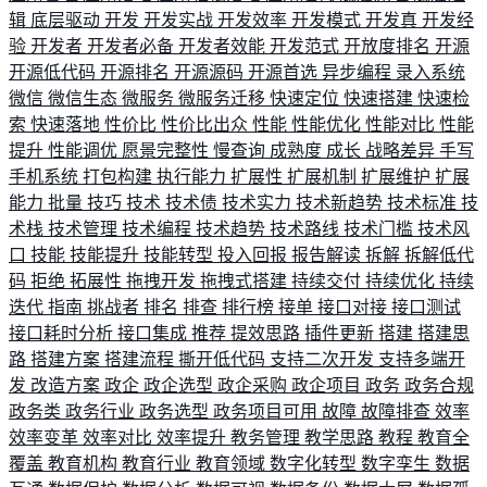
辑
底层驱动
开发
开发实战
开发效率
开发模式
开发真
开发经
验
开发者
开发者必备
开发者效能
开发范式
开放度排名
开源
开源低代码
开源排名
开源源码
开源首选
异步编程
录入系统
微信
微信生态
微服务
微服务迁移
快速定位
快速搭建
快速检
索
快速落地
性价比
性价比出众
性能
性能优化
性能对比
性能
提升
性能调优
愿景完整性
慢查询
成熟度
成长
战略差异
手写
手机系统
打包构建
执行能力
扩展性
扩展机制
扩展维护
扩展
能力
批量
技巧
技术
技术债
技术实力
技术新趋势
技术标准
技
术栈
技术管理
技术编程
技术趋势
技术路线
技术门槛
技术风
口
技能
技能提升
技能转型
投入回报
报告解读
拆解
拆解低代
码
拒绝
拓展性
拖拽开发
拖拽式搭建
持续交付
持续优化
持续
迭代
指南
挑战者
排名
排查
排行榜
接单
接口对接
接口测试
接口耗时分析
接口集成
推荐
提效思路
插件更新
搭建
搭建思
路
搭建方案
搭建流程
撕开低代码
支持二次开发
支持多端开
发
改造方案
政企
政企选型
政企采购
政企项目
政务
政务合规
政务类
政务行业
政务选型
政务项目可用
故障
故障排查
效率
效率变革
效率对比
效率提升
教务管理
教学思路
教程
教育全
覆盖
教育机构
教育行业
教育领域
数字化转型
数字孪生
数据