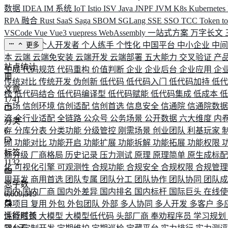
数据
IDEA
IM 系统
IoT
Istio
ISV
Java
JNPF
JVM
K8s
Kubernetes
RPA 融合
Rust
SaaS
Saga
SBOM
SGLang
SSE
SSO
TCC
Token
t
VSCode
Vue
Vue3
vuepress
WebAssembly
一站式方案
万字长文
业务连续
个人开发者
个人练手
个性化
中国平台
中小企业
中
更多
本
云端
云端免安装
云端开发
云端部署
五大能力
交叉验证
产
站点统计
生成
代码规范
代码重构
价值判断
企业
企业后台
企业应用
企
传统对比
传统开发
伪创新
低代码
低代码入门
低代码加持
低
文章
榜
低代码结合
低代码编译型
低代码赋能
低代码集成
低成本
1741
市场
信创环境
信创适配
信创首选
信息安全
信通院
信通院数
流
全行业适配
全链路
公众号
公务场景
公开数据
六大维度
内
分类
存
6
分库分表
分类功能
分级管控
刚需场景
创业团队
利基玩家
砌
功能对比
功能开启
功能扩展
功能拆解
功能拓展
功能权限
标签
商分级
厂商格局
历史记录
压力测试
原理
原理简单
原生成标
1132
化
可视化引擎
可观测性
合规功能
合规安全
合规权限
合规管
用开发
商用首选
团队专属
团队分工
团队协作
团队协同
团队
总字数
国内
国内厂商
国内外差异
国内排名
国内标杆
国际巨头
在线
6,609,519
杂项目
复用
外包
外包团队
外部
多人协同
多人开发
多客户
多
运行时长
性能瓶颈
大模型
大模型低代码
头部厂商
奉劝程序员
学习规划
584
天