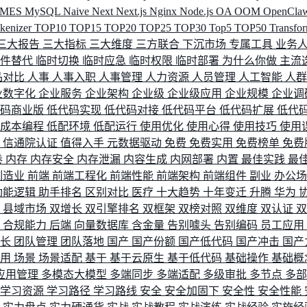
MES
MySQL
Naive
Next
Next.js
Nginx
Node.js
OA
OOM
OpenCla
okenizer
TOP10
TOP15
TOP20
TOP25
TOP30
Top5
TOP50
Transfo
三大报告
三大指标
三大维度
三方联合
下沉市场
专属工具
业务
间件替代
临时切换
临时应急
临时权限
临时部署
为什么你做
主流
品对比
人事
人事入职
人事管理
人力资源
人员管理
人工智能
人
业数字化
企业服务
企业架构
企业级
企业级应用
企业规模
企业调
代码商业版
低代码实现
低代码对接
低代码平台
低代码扩展
低代
低成本编程
低配环境
低配运行
使用优化
使用心得
使用技巧
使用
据
信通院认证
值得入手
元数据驱动
免费
免费实用
免费榜单
免费
卷
内存
内存安全
内存泄漏
内容生成
内网部署
内置
最佳实践
最
制造业
前端
前端工程化
前端性能
前端架构
前端组件
副业
办公
功能逻辑
助手排名
区别对比
医疗
十大趋势
十年变迁
升腾
华为
配
县域市场
双增长
双引擎排名
双框架
双榜对照
双维度
双认证
理
合规能力
后端
向量数据库
含金量
告别噱头
告别编码
员工应用
成长
团队管理
团队落地
国产
国产份额
国产低代码
国产冲击
国产
使用
场景
场景适配
基于
基于云原生
基于低代码
基础操作
基础概
应用管理
多模态大模型
多端同步
多端适配
多级审批
多节点
多
学习资源
学习路径
学习路线
安全
安全加固下
安全性
安全性能