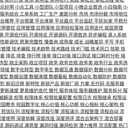
验
实时计算
实测
实用型
实用技巧
实践
审批流
审批流程
审批
小众好用
小众工具
小型团队
小型项目
小微企业首选
小白指南
小
单服务结合
工单系统
工厂生产
差距分析
市场
市场份额
市场地位
平台推荐
平台搭建
平台清单
平台盘点
平台追赶
平民玩家
平稳升
应用管控
应用管理
应用落地
应用轻松落地
应用迭代
底层原理
源
开源低代码
开源排名
开源源码
开源首选
异步编程
录入系统
性能调优
愿景完整性
慢查询
成熟度
成长
战略差异
手写
手机
术管理
技术编程
技术趋势
技术路线
技术门槛
技术风口
技能
技
战者
排名
排查
排行榜
接单
接口对接
接口测试
接口耗时分析
接
选型
政企采购
政企项目
政务
政务合规
政务类
政务行业
政务选
育领域
数字化转型
数字孪生
数据互通
数据保护
数据分析
数据可
模型
数据治理
数据清理
数据看板
数据自动化
数据防护
数据隐
会犯
新旧迁移
新特性
新锐产品
新锐厂商
方案
无代码
无服务器
更新速度
更易维护迭代
替代
服务体验
服务器维护
服务拆分
服
威解读
权限
权限体系
权限批量配置
权限日志
权限继承
权限设
校园教务
校园数字化
核心价值
核心功能
核心指标
核心架构
核
比
死信队列
流程审批
流程引擎
流程演示
流程管理
流程自动
流
深度使用
深度拆解
深度改造
深度测评
混合云架构下
混合部署
读
源码调试
满意度
漏洞扫描
漏洞检测
潜力推荐
灵活配置
热门