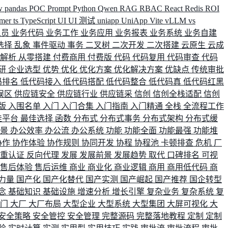
w
pandas
POC
Prompt
Python
Qwen
RAG
RBAC
React
Redis
ROI
rmer
ts
TypeScript
UI
UI 测试
uniapp
UniApp
Vite
vLLM
vs
人员
业务代码
业务工作
业务应用
业务报表
业务系统
业务自建
选择
乱象
事件驱动
事务
二叉树
二次开发
二次搭建
云原生
云成
群解析
从零搭建
付费商用
付费版
代码
代码复用
代码审查
代码
研
企业选型
优势
优化
优化方案
优化解决方案
优缺点
传统审批
码排名
低代码接入
低代码搭配
低代码整合
低代码真
低代码红黑
误区
供应链安全
供应链行业
供应链采
信创
信创全栈适配
信创
版
入围名单
入门
入门合集
入门指南
入门精通
全栈
全流程工作
佳平台
最佳选择
函数
分布式
分布式事务
分布式架构
分布式缓
场景
办公效率
办公流
办公系统
功能
功能全面
功能最强
功能堆
协作
协作体验
协作规则
协同开发
协程
协程池
卡顿排查
危机
厂
双重认证
反向代理
发展
发展前景
发展趋势
取代
口碑排名
可视
售后体验
售后运维
商业
商业化
商业逻辑
商用
商用低代码
商
力量
国产化
国产化替代
国产实测
国产崛起
国产推荐
国企转型
念
基础知识
基础设施
增速分析
增长引擎
复杂业务
复杂系统
复
部门
大厂
大厂布局
大型企业
大型系统
大型集团
大屏可视化
大
安全策略
安全管控
安全管理
完整源码
完整落地教程
定制
定制