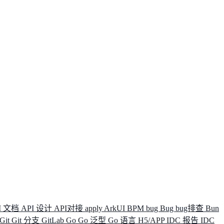
I 文档
API 设计
API对接
apply
ArkUI
BPM
bug
Bug
bug排查
Bun
Git
Git 分支
GitLab
Go
Go 泛型
Go 语言
H5/APP
IDC 报告
IDC