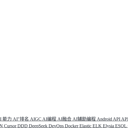
I 能力
AI"排名
AIGC
AI编程
AI融合
AI辅助编程
Android
API
AP
DN
Cursor
DDD
DeepSeek
DevOps
Docker
Elastic
ELK
Elysia
ESQL