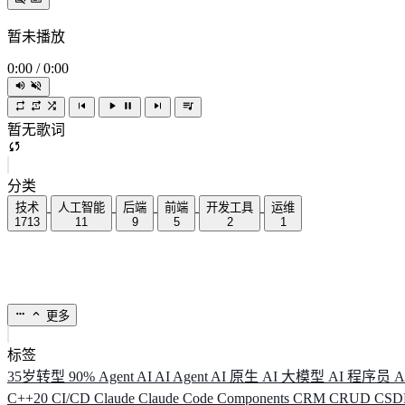
暂未播放
0:00
/
0:00
暂无歌词
分类
技术
人工智能
后端
前端
开发工具
运维
1713
11
9
5
2
1
更多
标签
35岁转型
90%
Agent
AI
AI Agent
AI 原生
AI 大模型
AI 程序员
A
C++20
CI/CD
Claude
Claude Code
Components
CRM
CRUD
CS