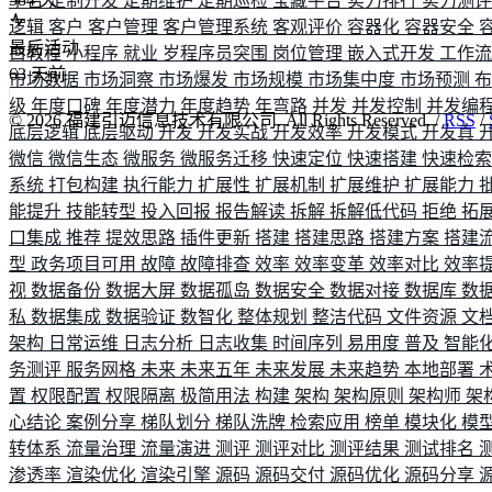
平台
定制开发
定期维护
定期巡检
宝藏平台
实力排行
实力测
逻辑
客户
客户管理
客户管理系统
客观评价
容器化
容器安全
最后活动
白教程
小程序
就业
岁程序员突围
岗位管理
嵌入式开发
工作
63
天前
市场数据
市场洞察
市场爆发
市场规模
市场集中度
市场预测
级
年度口碑
年度潜力
年度趋势
年弯路
并发
并发控制
并发编
©
2026
福建引迈信息技术有限公司. All Rights Reserved. /
RSS
/
底层逻辑
底层驱动
开发
开发实战
开发效率
开发模式
开发真
微信
微信生态
微服务
微服务迁移
快速定位
快速搭建
快速检
系统
打包构建
执行能力
扩展性
扩展机制
扩展维护
扩展能力
能提升
技能转型
投入回报
报告解读
拆解
拆解低代码
拒绝
拓
口集成
推荐
提效思路
插件更新
搭建
搭建思路
搭建方案
搭建
型
政务项目可用
故障
故障排查
效率
效率变革
效率对比
效率
视
数据备份
数据大屏
数据孤岛
数据安全
数据对接
数据库
数
私
数据集成
数据验证
数智化
整体规划
整洁代码
文件资源
文
架构
日常运维
日志分析
日志收集
时间序列
易用度
普及
智能
务测评
服务网格
未来
未来五年
未来发展
未来趋势
本地部署
置
权限配置
权限隔离
极简用法
构建
架构
架构原则
架构师
架
心结论
案例分享
梯队划分
梯队洗牌
检索应用
榜单
模块化
模
转体系
流量治理
流量演进
测评
测评对比
测评结果
测试排名
渗透率
渲染优化
渲染引擎
源码
源码交付
源码优化
源码分享