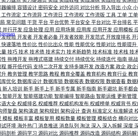
评
实力盘点
实力硬通货
实战
实战教程
实战演练
实战经验
实施经
容器编排
容错设计
密码安全
对外访问
对比分析
导入导出
小众
流
工作流定
工作流异
工作流日
工作流权
工作流版
工具
工单
工
布局
常见问题
干货
平台
平台优势
平台安全
平台对比
平台排名
程
并行开发
应急处理
应用
应用场景
应用库
应用开发
应用模板
Sitemap
开发经验
开发者
开发者必备
开发者效能
开发范式
开放度排名
开
索
快速落地
性价比
性价比出众
性能
性能优化
性能对比
性能提升
批量
技巧
技术
技术债
技术实力
技术新趋势
技术标准
技术栈
技
展性
拖拽开发
拖拽式搭建
持续交付
持续优化
持续迭代
指南
挑
流程
撕开低代码
支持二次开发
支持多端开发
改造方案
政企
政企
提升
教务管理
教学思路
教程
教育全覆盖
教育机构
教育行业
教
据库优化
数据库设计
数据库锁
数据报表
数据权限
数据查看
数据
档
新人培训
新手
新手上手
新手专属
新手指南
新手避坑
新手都
化
智能开发
智能搭建功能
智能编排
智能路由
智能运维
更新管理
术语大全
权威排名
权威推荐
权威机构发布
权威榜单
权威背书
权
构师复盘
架构演进
架构规划
架构设计
查询
标准定义
标准解读
型
模板
模板丰富
模板复用
模板数量
模板管理
模板结合
横向对
测试环境
海外热门
消息推送
消息队列
淘汰
深入
深入拆解
深度
源码剖析
源码学习
源码对比
源码推荐
源码改造
源码结构
源码解