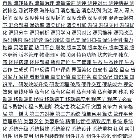
自动
流转体系
流量治理
流量演进
测评
测评对比
测评结果
测
试排名
测试环境
海外热门
消息推送
消息队列
淘汰
深入
深入
拆解
深度
深度使用
深度拆解
深度改造
深度测评
混合云架构
下
混合部署
渗透率
渲染优化
渲染引擎
源码
源码交付
源码优
化
源码分享
源码剖析
源码学习
源码对比
源码推荐
源码改造
源码结构
源码解读
源码调试
满意度
漏洞扫描
漏洞检测
潜力
推荐
灵活配置
热门平台
爆发
版本区别
版本发布
版本回滚
版
本更新
版本管理
物业园区
物联网
特色功能
状态管理
独立厂
商
环境搭建
环境部署
瓶颈定位
生产管理
生态
生态伙伴
生态
合作
生成式
用户反馈
用户评选
界面美化
白皮书
监控
盘点
省
时省力
省钱
看似简单
真实价值
真实排名
真实适配
知识库
知
识库，
研发效能升级
研发流程
破局
硬件交互
硬核能力
视觉
效果
离线环境
私有化
私有化实测
私有环境
私有部署
秒杀
移
动端
移动端低代码
移动端工
移动端应用
程序员
程序员必看
程序员替代
程序员进阶
稳定性
稳定运行
突围
竞争力
竞争格
局
第一梯队
第三方对接
第三方系统
简单易用
算法
管理平台
管理系统
类型安全
类型系统
精细化管控
精致应用
系统
系统
化
系统升级
系统搭建
系统编程
系统设计
系统重构
红利
索引
组件
组件复用
组件封装教程
组件开发
组件生态化
组织管理