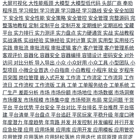
大屏可视化
大性能瓶颈
大模型
大模型低代码
头部厂商
奉劝
程序员
学习规划
学习资源
学习路径
学习路线
安全
安全加固
下
安全性
安全性能
安全策略
安全管控
安全管理
完整源码
完
整落地教程
定制
定制平台
定制开发
定期维护
定期巡检
宝藏
平台
实力排行
实力测评
实力盘点
实力硬通货
实战
实战教程
实战演练
实战经验
实施经验
实时计算
实测
实用型
实用技巧
实践
审批流
审批流程
审批逻辑
客户
客户管理
客户管理系统
客观评价
容器化
容器安全
容器编排
容错设计
密码安全
对外
访问
对比分析
导入导出
小众
小众好用
小众工具
小型团队
小
型项目
小微企业首选
小白指南
小白教程
小程序
就业
岁程序
员突围
岗位管理
嵌入式开发
工作流
工作流定
工作流异
工作
流日
工作流权
工作流版
工具
工单
工单服务结合
工单系统
工
厂生产
差距分析
市场
市场份额
市场地位
市场数据
市场洞察
市场爆发
市场规模
市场集中度
市场预测
布局
常见问题
干货
平台
平台优势
平台安全
平台对比
平台排名
平台推荐
平台搭
建
平台清单
平台盘点
平台追赶
平民玩家
平稳升级
年度口碑
年度潜力
年度趋势
年弯路
并发
并发控制
并发编程
并行开发
应急处理
应用
应用场景
应用库
应用开发
应用模板
应用管控
应用管理
应用落地
应用轻松落地
应用迭代
底层原理
底层逻