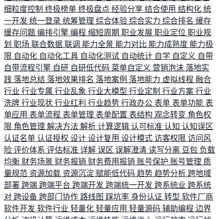
细粒度控制
终极榜单
终极盘点
经验分享
结合使用
结构化
统
一开发
统一登录
统筹管理
综合体验
综合实力
综合排名
缓存
缓存问题
编排引擎
编程
缩短周期
职业发展
职业定位
职业规
划
职场
联合数据
联调
能力全景
能力对比
能力成熟度
能力极
限
自动化
自动化工具
自动化测试
自动统计
自学
自定义
自带
自带流程引擎
自研
自研低代码
菜单自定义
营销泡沫
落地实
践
落地总结
落地效果排名
落地案例
落地能力
虚拟线程
融合
行业
行业专属
行业乱象
行业大模型
行业定制
行业方案
行业
洗牌
行业现状
行业红利
行业趋势
行政办公
表单
表单功能
表
单应用
表单流程
表单管理
表单配置
表结构
观念转变
角色权
限
角色管理
解决方法
解析
计算逻辑
认可标准
认知
认知误区
认证名单
认证授权
设计
设计复用
设计模式
访客权限
访问风
险
评价体系
评估标准
详解
误区
误解澄清
读写分离
豆包
负载
均衡
财务场景
财务报销
财务费用报销
账号保护
账号管理
质
量规范
资源加载
资源沉淀
赋能低代码
趋势
趋势分析
跨地域
部署
跨端
跨端平台
跨端开发
跨端统一开发
跨系统业
跨系统
对
跨设备
跨部门协作
路线图
踩坑率
身份认证
转型
软件厂商
软件开发
软件行业
轻量化
轻量应用
轻量源码
辅助编程
边界