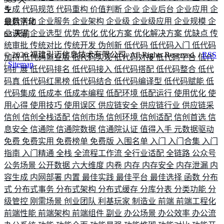
生成
代码规范
代码重构
价值判断
企业
企业后台
企业应用
企
业数字化
企业服务
企业架构
企业级
企业级应用
企业规模
企
最后活动
业调研
企业选型
优势
优化
优化方案
优化解决方案
优缺点
传
63
天前
统审批
传统对比
传统开发
伪创新
低代码
低代码入门
低代码
©
2026
福建引迈信息技术有限公司. All Rights Reserved. /
RSS
加持
低代码商业版
低代码实现
低代码对接
低代码平台
低代
/
Sitemap
码扩展
低代码排名
低代码接入
低代码搭配
低代码整合
低代
码真
低代码红黑榜
低代码结合
低代码编译型
低代码赋能
低
代码集成
低成本
低成本编程
低配环境
低配运行
使用优化
使
用心得
使用技巧
使用误区
供应链安全
供应链行业
供应链采
信创
信创全栈适配
信创市场
信创环境
信创适配
信创首选
信
息安全
信通院
信通院数据
信通院认证
值得入手
元数据驱动
免费
免费实用
免费榜单
免费版
入围名单
入门
入门合集
入门
指南
入门精通
全栈
全流程工作流
全行业适配
全链路
公众号
公务场景
公开数据
六大维度
内卷
内存
内存安全
内存泄漏
内
容生成
内网部署
内置
最佳实践
最佳平台
最佳选择
函数
分布
式
分布式事务
分布式架构
分布式缓存
分库分表
分类功能
分
级管控
刚需场景
创业团队
利基玩家
制造业
前端
前端工程化
前端性能
前端架构
前端组件
副业
办公场景
办公效率
办公流