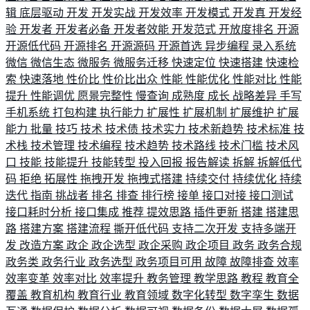
辑
底层驱动
开发
开发实战
开发效率
开发模式
开发真
开发经
验
开发者
开发者必备
开发者效能
开发范式
开放度排名
开源
开源低代码
开源排名
开源源码
开源首选
异步编程
录入系统
微信
微信生态
微服务
微服务迁移
快速定位
快速搭建
快速检
索
快速落地
性价比
性价比出众
性能
性能优化
性能对比
性能
提升
性能调优
愿景完整性
慢查询
成熟度
成长
战略差异
手写
手机系统
打包构建
执行能力
扩展性
扩展机制
扩展维护
扩展
能力
批量
技巧
技术
技术债
技术实力
技术新趋势
技术标准
技
术栈
技术管理
技术编程
技术趋势
技术路线
技术门槛
技术风
口
技能
技能提升
技能转型
投入回报
报告解读
拆解
拆解低代
码
拒绝
拓展性
拖拽开发
拖拽式搭建
持续交付
持续优化
持续
迭代
指南
挑战者
排名
排查
排行榜
接单
接口对接
接口测试
接口耗时分析
接口集成
推荐
提效思路
插件更新
搭建
搭建思
路
搭建方案
搭建流程
撕开低代码
支持二次开发
支持多端开
发
改造方案
政企
政企选型
政企采购
政企项目
政务
政务合规
政务类
政务行业
政务选型
政务项目可用
故障
故障排查
效率
效率变革
效率对比
效率提升
教务管理
教学思路
教程
教育全
覆盖
教育机构
教育行业
教育领域
数字化转型
数字孪生
数据