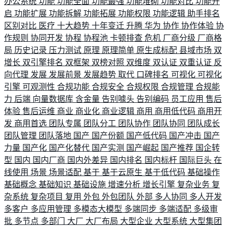
办公系统
功能
功能全面
功能最强
功能堆砌
功能对比
功能开
启
功能扩展
功能拆解
功能拓展
功能权限
功能逻辑
助手排名
区别对比
医疗
十大趋势
十年变迁
升腾
华为
协作
协作体验
协
作规则
协同开发
协程
协程池
卡顿排查
危机
厂商分级
厂商格
局
历史记录
压力测试
原理
原理简单
原生成标配
县域市场
双
增长
双引擎排名
双框架
双榜对照
双维度
双认证
双重认证
反
向代理
发展
发展前景
发展趋势
取代
口碑排名
可视化
可视化
引擎
可观测性
合规功能
合规安全
合规权限
合规管理
合规能
力
后端
向量数据库
含金量
告别噱头
告别编码
员工应用
售后
体验
售后运维
商业
商业化
商业逻辑
商用
商用低代码
商用开
发
商用首选
团队专属
团队分工
团队协作
团队协同
团队成长
团队管理
团队落地
国产
国产份额
国产低代码
国产冲击
国产
力量
国产化
国产化替代
国产实测
国产崛起
国产推荐
国企转
型
国内
国内厂商
国内外差异
国内排名
国内标杆
国际巨头
在
线使用
场景
场景适配
基于
基于云原生
基于低代码
基础操作
基础概念
基础知识
基础设施
增速分析
增长引擎
复杂业务
复
杂系统
复杂项目
复用
外包
外包团队
外部
多人协同
多人开发
多客户
多应用管理
多模态大模型
多端同步
多端适配
多级审
批
多节点
多部门
大厂
大厂布局
大型企业
大型系统
大型集团