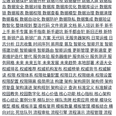
互通
数据保护
数据分析
数据可视
数据备份
数据大屏
数据孤
岛
数据安全
数据对接
数据库
数据库优化
数据库设计
数据库
锁
数据报表
数据权限
数据查看
数据模型
数据治理
数据清理
数据看板
数据自动化
数据防护
数据隐私
数据集成
数据验证
数智化
整体规划
整洁代码
文件资源
文档
新人培训
新手
新手
上手
新手专属
新手指南
新手避坑
新手都会犯
新旧迁移
新特
性
新锐产品
新锐厂商
方案
无代码
无服务器架构
日常运维
日
志分析
日志收集
时间序列
易用度
普及
智能化
智能开发
智能
搭建功能
智能编排
智能路由
智能运维
更新管理
更新速度
更
易维护迭代
替代
服务体验
服务器维护
服务拆分
服务测评
服
务网格
未来
未来五年
未来发展
未来趋势
本地部署
术语大全
权威排名
权威推荐
权威机构发布
权威榜单
权威背书
权威解
读
权限
权限体系
权限批量配置
权限日志
权限继承
权限设置
权限配置
权限隔离
极简用法
构建
架构
架构原则
架构师
架构
师复盘
架构演进
架构规划
架构设计
查询
标准定义
标准解读
校园教务
校园数字化
核心价值
核心功能
核心指标
核心架构
核心结论
案例分享
梯队划分
梯队洗牌
检索应用
榜单
模块化
模型
模板
模板丰富
模板复用
模板数量
模板管理
模板结合
横
向对比
死信队列
流程审批
流程引擎
流程演示
流程管理
流程