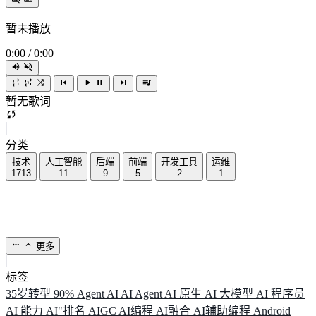
暂未播放
0:00
/
0:00
暂无歌词
分类
技术
人工智能
后端
前端
开发工具
运维
1713
11
9
5
2
1
更多
标签
35岁转型
90%
Agent
AI
AI Agent
AI 原生
AI 大模型
AI 程序员
AI 能力
AI"排名
AIGC
AI编程
AI融合
AI辅助编程
Android