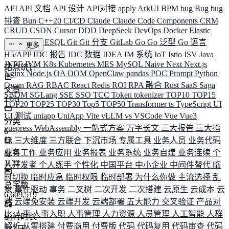
API
API 文档
API 设计
API对接
apply
ArkUI
BPM
bug
Bug
bug
排查
Bun
C++20
CI/CD
Claude
Claude Code
Components
CRM
CRUD
CSDN
Cursor
DDD
DeepSeek
DevOps
Docker
Elastic
ELK
Elysia
ESQL
Git
Git 分支
GitLab
Go
Go 泛型
Go 语言
更多
H5/APP
IDC 报告
IDC 数据
IDEA
IM 系统
IoT
Istio
ISV
Java
JNPF
JVM
K8s
Kubernetes
MES
MySQL
Naive
Next
Next.js
站点统计
Nginx
Node.js
OA
OOM
OpenClaw
pandas
POC
Prompt
Python
Qwen
RAG
RBAC
React
Redis
ROI
RPA 融合
Rust
SaaS
Saga
文章
SBOM
SGLang
SSE
SSO
TCC
Token
tokenizer
TOP10
TOP15
1741
TOP20
TOP25
TOP30
Top5
TOP50
Transformer
ts
TypeScript
UI
UI 测试
uniapp
UniApp
Vite
vLLM
vs
VSCode
Vue
Vue3
分类
vuepress
WebAssembly
一站式方案
万字长文
三大报告
三大指
6
标
三大维度
三方联合
下沉市场
专属工具
业务人员
业务代码
业务工作
业务应用
业务报表
业务系统
业务自建
业务连续
个
标签
1132
人开发者
个人练手
个性化
中国平台
中小企业
中间件替代
临
时切换
临时应急
临时权限
临时部署
为什么你做
主流选择
乱
总字数
象
事件驱动
事务
二叉树
二次开发
二次搭建
云原生
云成本
云
6,609,519
端
云端免安装
云端开发
云端部署
五大能力
交叉验证
产品对
比
人事
人事入职
人事管理
人力资源
人员管理
人工智能
人群
运行时长
解析
从零搭建
付费商用
付费版
代码
代码复用
代码审查
代码
583
天