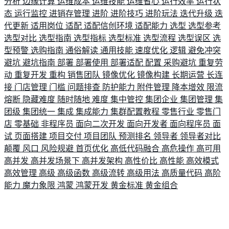
分析
边缘计算
运维成本
运维技能
运维省心
运行效率
运行状
态
运行监控
进销存管理
进阶
进阶技巧
进阶玩法
迭代升级
迭
代更新
适用岗位
适配
适配信创环境
适配能力
选型
选型参考
选型对比
选型指南
选型指标
选型标准
选型流程
选型误区
选
型预警
选购指南
通俗解读
通用技能
速度优化
逻辑
避免冲突
避坑
避坑指南
部署
部署使用
部署适配
配置
采购避坑
重复劳
动
重复开发
重构
销售团队
镜像优化
镜像构建
长期运营
长连
接
门店管理
门槛
问题排查
防护能力
附件管理
降本增效
限流
熔断
隐藏难度
随时随地
难度
集中管控
集团企业
集团管理
集
团级
集团统一
集成
集成能力
集群配置教程
零售行业
零售门
店
零基础
非程序员
面向二次开发
面向开发者
面向程序员
面
试
页面搭建
项目交付
项目团队
预测排名
领导者
领导者对比
颠覆
风口
风险规避
首页优化
高低代码融合
高危操作
高可用
高并发
高并发场景下
高并发架构
高性价比
高性能
高效模式
高效管理
高级
高级函数
高级流转
高级用法
高质量代码
高阶
能力
魔力象限
鸿蒙
鸿蒙开发
黄金标准
黄金组合