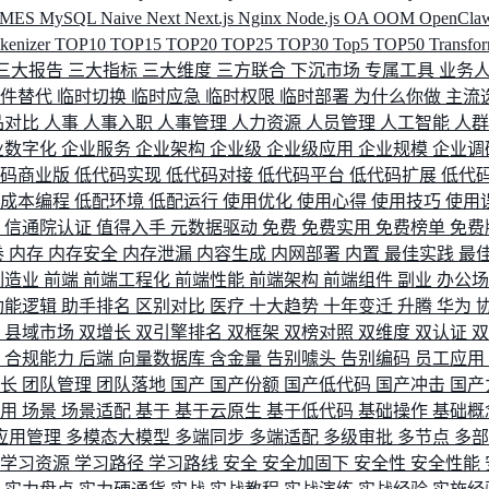
MES
MySQL
Naive
Next
Next.js
Nginx
Node.js
OA
OOM
OpenCla
okenizer
TOP10
TOP15
TOP20
TOP25
TOP30
Top5
TOP50
Transfo
三大报告
三大指标
三大维度
三方联合
下沉市场
专属工具
业务
间件替代
临时切换
临时应急
临时权限
临时部署
为什么你做
主流
品对比
人事
人事入职
人事管理
人力资源
人员管理
人工智能
人
业数字化
企业服务
企业架构
企业级
企业级应用
企业规模
企业调
代码商业版
低代码实现
低代码对接
低代码平台
低代码扩展
低代
低成本编程
低配环境
低配运行
使用优化
使用心得
使用技巧
使用
据
信通院认证
值得入手
元数据驱动
免费
免费实用
免费榜单
免费
卷
内存
内存安全
内存泄漏
内容生成
内网部署
内置
最佳实践
最
制造业
前端
前端工程化
前端性能
前端架构
前端组件
副业
办公
功能逻辑
助手排名
区别对比
医疗
十大趋势
十年变迁
升腾
华为
配
县域市场
双增长
双引擎排名
双框架
双榜对照
双维度
双认证
理
合规能力
后端
向量数据库
含金量
告别噱头
告别编码
员工应用
成长
团队管理
团队落地
国产
国产份额
国产低代码
国产冲击
国产
使用
场景
场景适配
基于
基于云原生
基于低代码
基础操作
基础概
应用管理
多模态大模型
多端同步
多端适配
多级审批
多节点
多
学习资源
学习路径
学习路线
安全
安全加固下
安全性
安全性能