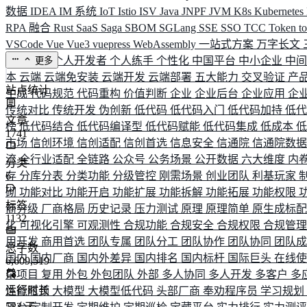
数据
IDEA
IM 系统
IoT
Istio
ISV
Java
JNPF
JVM
K8s
Kubernetes
RPA 融合
Rust
SaaS
Saga
SBOM
SGLang
SSE
SSO
TCC
Token
t
VSCode
Vue
Vue3
vuepress
WebAssembly
一站式方案
万字长文
业务连续
个人开发者
个人练手
个性化
中国平台
中小企业
中
更多
本
云端
云端免安装
云端开发
云端部署
五大能力
交叉验证
产
站点统计
生成
代码规范
代码重构
价值判断
企业
企业后台
企业应用
企
传统对比
传统开发
伪创新
低代码
低代码入门
低代码加持
低
文章
榜
低代码结合
低代码编译型
低代码赋能
低代码集成
低成本
1741
市场
信创环境
信创适配
信创首选
信息安全
信通院
信通院数
流
全行业适配
全链路
公众号
公务场景
公开数据
六大维度
内
分类
存
6
分库分表
分类功能
分级管控
刚需场景
创业团队
利基玩家
砌
功能对比
功能开启
功能扩展
功能拆解
功能拓展
功能权限
标签
商分级
厂商格局
历史记录
压力测试
原理
原理简单
原生成标
1132
化
可视化引擎
可观测性
合规功能
合规安全
合规权限
合规管
用开发
商用首选
团队专属
团队分工
团队协作
团队协同
团队
总字数
国内
国内厂商
国内外差异
国内排名
国内标杆
国际巨头
在线
6,609,519
杂项目
复用
外包
外包团队
外部
多人协同
多人开发
多客户
多
运行时长
性能瓶颈
大模型
大模型低代码
头部厂商
奉劝程序员
学习规划
583
天