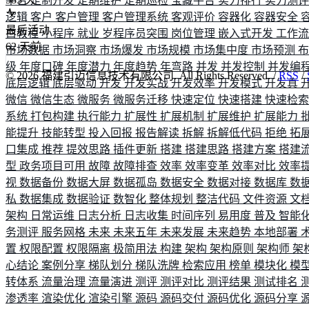
平台
定制开发
定期维护
定期巡检
宝藏平台
实力排行
实力测
逻辑
客户
客户管理
客户管理系统
客观评价
容器化
容器安全
最后活动
白教程
小程序
就业
岁程序员突围
岗位管理
嵌入式开发
工作
62
天前
市场数据
市场洞察
市场爆发
市场规模
市场集中度
市场预测
级
年度口碑
年度潜力
年度趋势
年弯路
并发
并发控制
并发编
©
2026
福建引迈信息技术有限公司. All Rights Reserved. /
RSS
/
底层逻辑
底层驱动
开发
开发实战
开发效率
开发模式
开发真
微信
微信生态
微服务
微服务迁移
快速定位
快速搭建
快速检
系统
打包构建
执行能力
扩展性
扩展机制
扩展维护
扩展能力
能提升
技能转型
投入回报
报告解读
拆解
拆解低代码
拒绝
拓
口集成
推荐
提效思路
插件更新
搭建
搭建思路
搭建方案
搭建
型
政务项目可用
故障
故障排查
效率
效率变革
效率对比
效率
视
数据备份
数据大屏
数据孤岛
数据安全
数据对接
数据库
数
私
数据集成
数据验证
数智化
整体规划
整洁代码
文件资源
文
架构
日常运维
日志分析
日志收集
时间序列
易用度
普及
智能
务测评
服务网格
未来
未来五年
未来发展
未来趋势
本地部署
置
权限配置
权限隔离
极简用法
构建
架构
架构原则
架构师
架
心结论
案例分享
梯队划分
梯队洗牌
检索应用
榜单
模块化
模
转体系
流量治理
流量演进
测评
测评对比
测评结果
测试排名
渗透率
渲染优化
渲染引擎
源码
源码交付
源码优化
源码分享