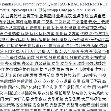
w
pandas
POC
Prompt
Python
Qwen
RAG
RBAC
React
Redis
ROI
rmer
ts
TypeScript
UI
UI 测试
uniapp
UniApp
Vite
vLLM
vs
人员
业务代码
业务工作
业务应用
业务报表
业务系统
业务自建
选择
乱象
事件驱动
事务
二叉树
二次开发
二次搭建
云原生
云成
群解析
从零搭建
付费商用
付费版
代码
代码复用
代码审查
代码
研
企业选型
优势
优化
优化方案
优化解决方案
优缺点
传统审批
码排名
低代码接入
低代码搭配
低代码整合
低代码真
低代码红黑
误区
供应链安全
供应链行业
供应链采
信创
信创全栈适配
信创
版
入围名单
入门
入门合集
入门指南
入门精通
全栈
全流程工作
佳平台
最佳选择
函数
分布式
分布式事务
分布式架构
分布式缓
场景
办公效率
办公流
办公系统
功能
功能全面
功能最强
功能堆
协作
协作体验
协作规则
协同开发
协程
协程池
卡顿排查
危机
厂
双重认证
反向代理
发展
发展前景
发展趋势
取代
口碑排名
可视
售后体验
售后运维
商业
商业化
商业逻辑
商用
商用低代码
商
力量
国产化
国产化替代
国产实测
国产崛起
国产推荐
国企转型
念
基础知识
基础设施
增速分析
增长引擎
复杂业务
复杂系统
复
部门
大厂
大厂布局
大型企业
大型系统
大型集团
大屏可视化
大
安全策略
安全管控
安全管理
完整源码
完整落地教程
定制
定制