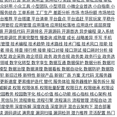
验
实时计算
实测
实用型
实用技巧
实践
审批流
审批流程
审批
小众好用
小众工具
小型团队
小型项目
小微企业首选
小白指南
小
单服务结合
工单系统
工厂生产
差距分析
市场
市场份额
市场地位
平台推荐
平台搭建
平台清单
平台盘点
平台追赶
平民玩家
平稳升
应用管控
应用管理
应用落地
应用轻松落地
应用迭代
底层原理
源
开源低代码
开源排名
开源源码
开源首选
异步编程
录入系统
性能调优
愿景完整性
慢查询
成熟度
成长
战略差异
手写
手机
术管理
技术编程
技术趋势
技术路线
技术门槛
技术风口
技能
技
战者
排名
排查
排行榜
接单
接口对接
接口测试
接口耗时分析
接
选型
政企采购
政企项目
政务
政务合规
政务类
政务行业
政务选
育领域
数字化转型
数字孪生
数据互通
数据保护
数据分析
数据可
模型
数据治理
数据清理
数据看板
数据自动化
数据防护
数据隐
会犯
新旧迁移
新特性
新锐产品
新锐厂商
方案
无代码
无服务器
更新速度
更易维护迭代
替代
服务体验
服务器维护
服务拆分
服
威解读
权限
权限体系
权限批量配置
权限日志
权限继承
权限设
校园教务
校园数字化
核心价值
核心功能
核心指标
核心架构
核
比
死信队列
流程审批
流程引擎
流程演示
流程管理
流程自动
流
深度使用
深度拆解
深度改造
深度测评
混合云架构下
混合部署
读
源码调试
满意度
漏洞扫描
漏洞检测
潜力推荐
灵活配置
热门