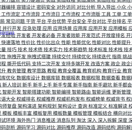
评
实力盘点
实力硬通货
实战
实战教程
实战演练
实战经验
实施经
容器编排
容错设计
密码安全
对外访问
对比分析
导入导出
小众
流
工作流定
工作流异
工作流日
工作流权
工作流版
工具
工单
工
布局
常见问题
干货
平台
平台优势
平台安全
平台对比
平台排名
程
并行开发
应急处理
应用
应用场景
应用库
应用开发
应用模板
Sitemap
开发经验
开发者
开发者必备
开发者效能
开发范式
开放度排名
开
索
快速落地
性价比
性价比出众
性能
性能优化
性能对比
性能提升
批量
技巧
技术
技术债
技术实力
技术新趋势
技术标准
技术栈
技
展性
拖拽开发
拖拽式搭建
持续交付
持续优化
持续迭代
指南
挑
流程
撕开低代码
支持二次开发
支持多端开发
改造方案
政企
政企
提升
教务管理
教学思路
教程
教育全覆盖
教育机构
教育行业
教
据库优化
数据库设计
数据库锁
数据报表
数据权限
数据查看
数据
档
新人培训
新手
新手上手
新手专属
新手指南
新手避坑
新手都
化
智能开发
智能搭建功能
智能编排
智能路由
智能运维
更新管理
术语大全
权威排名
权威推荐
权威机构发布
权威榜单
权威背书
权
构师复盘
架构演进
架构规划
架构设计
查询
标准定义
标准解读
型
模板
模板丰富
模板复用
模板数量
模板管理
模板结合
横向对
测试环境
海外热门
消息推送
消息队列
淘汰
深入
深入拆解
深度
源码剖析
源码学习
源码对比
源码推荐
源码改造
源码结构
源码解