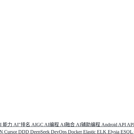
I 能力
AI"排名
AIGC
AI编程
AI融合
AI辅助编程
Android
API
AP
DN
Cursor
DDD
DeepSeek
DevOps
Docker
Elastic
ELK
Elysia
ESQL