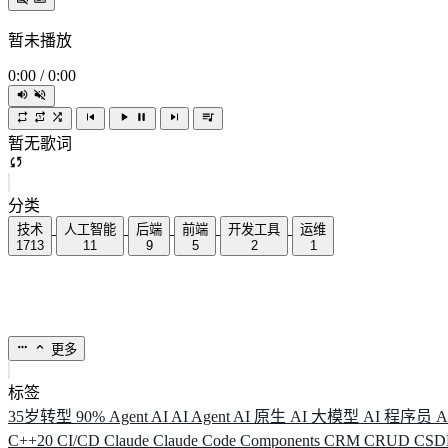
暂未播放
0:00
/
0:00
暂无歌词
分类
技术
人工智能
后端
前端
开发工具
运维
1713
11
9
5
2
1
更多
标签
35岁转型
90%
Agent
AI
AI Agent
AI 原生
AI 大模型
AI 程序员
A
C++20
CI/CD
Claude
Claude Code
Components
CRM
CRUD
CS