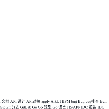
I 文档
API 设计
API对接
apply
ArkUI
BPM
bug
Bug
bug排查
Bun
Git
Git 分支
GitLab
Go
Go 泛型
Go 语言
H5/APP
IDC 报告
IDC