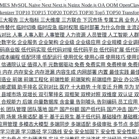
MES
MySQL
Naive
Next
Next.js
Nginx
Node.js
OA
OOM
OpenCla
okenizer
TOP10
TOP15
TOP20
TOP25
TOP30
Top5
TOP50
Transfo
三大报告
三大指标
三大维度
三方联合
下沉市场
专属工具
业务
间件替代
临时切换
临时应急
临时权限
临时部署
为什么你做
主流
品对比
人事
人事入职
人事管理
人力资源
人员管理
人工智能
人
业数字化
企业服务
企业架构
企业级
企业级应用
企业规模
企业调
代码商业版
低代码实现
低代码对接
低代码平台
低代码扩展
低代
低成本编程
低配环境
低配运行
使用优化
使用心得
使用技巧
使用
据
信通院认证
值得入手
元数据驱动
免费
免费实用
免费榜单
免费
卷
内存
内存安全
内存泄漏
内容生成
内网部署
内置
最佳实践
最
制造业
前端
前端工程化
前端性能
前端架构
前端组件
副业
办公
功能逻辑
助手排名
区别对比
医疗
十大趋势
十年变迁
升腾
华为
配
县域市场
双增长
双引擎排名
双框架
双榜对照
双维度
双认证
理
合规能力
后端
向量数据库
含金量
告别噱头
告别编码
员工应用
成长
团队管理
团队落地
国产
国产份额
国产低代码
国产冲击
国产
使用
场景
场景适配
基于
基于云原生
基于低代码
基础操作
基础概
应用管理
多模态大模型
多端同步
多端适配
多级审批
多节点
多
学习资源
学习路径
学习路线
安全
安全加固下
安全性
安全性能