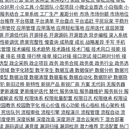
验
实时计算
实测
实用型
实用技巧
实践
审批流
审批流程
审批
小众好用
小众工具
小型团队
小型项目
小微企业首选
小白指南
小
单服务结合
工单系统
工厂生产
差距分析
市场
市场份额
市场地位
平台推荐
平台搭建
平台清单
平台盘点
平台追赶
平民玩家
平稳升
应用管控
应用管理
应用落地
应用轻松落地
应用迭代
底层原理
源
开源低代码
开源排名
开源源码
开源首选
异步编程
录入系统
性能调优
愿景完整性
慢查询
成熟度
成长
战略差异
手写
手机
术管理
技术编程
技术趋势
技术路线
技术门槛
技术风口
技能
技
战者
排名
排查
排行榜
接单
接口对接
接口测试
接口耗时分析
接
选型
政企采购
政企项目
政务
政务合规
政务类
政务行业
政务选
育领域
数字化转型
数字孪生
数据互通
数据保护
数据分析
数据可
模型
数据治理
数据清理
数据看板
数据自动化
数据防护
数据隐
会犯
新旧迁移
新特性
新锐产品
新锐厂商
方案
无代码
无服务器
更新速度
更易维护迭代
替代
服务体验
服务器维护
服务拆分
服
威解读
权限
权限体系
权限批量配置
权限日志
权限继承
权限设
校园教务
校园数字化
核心价值
核心功能
核心指标
核心架构
核
比
死信队列
流程审批
流程引擎
流程演示
流程管理
流程自动
流
深度使用
深度拆解
深度改造
深度测评
混合云架构下
混合部署
读
源码调试
满意度
漏洞扫描
漏洞检测
潜力推荐
灵活配置
热门