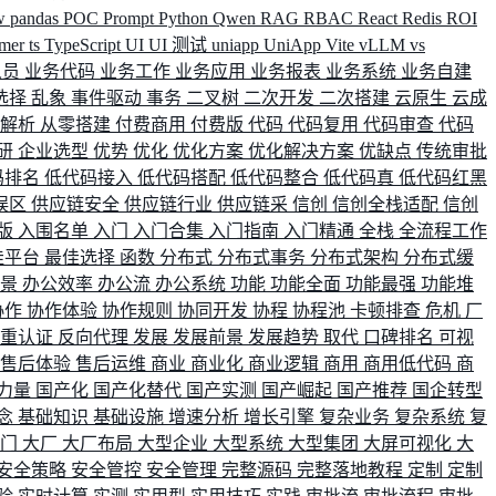
w
pandas
POC
Prompt
Python
Qwen
RAG
RBAC
React
Redis
ROI
rmer
ts
TypeScript
UI
UI 测试
uniapp
UniApp
Vite
vLLM
vs
人员
业务代码
业务工作
业务应用
业务报表
业务系统
业务自建
选择
乱象
事件驱动
事务
二叉树
二次开发
二次搭建
云原生
云成
群解析
从零搭建
付费商用
付费版
代码
代码复用
代码审查
代码
研
企业选型
优势
优化
优化方案
优化解决方案
优缺点
传统审批
码排名
低代码接入
低代码搭配
低代码整合
低代码真
低代码红黑
误区
供应链安全
供应链行业
供应链采
信创
信创全栈适配
信创
版
入围名单
入门
入门合集
入门指南
入门精通
全栈
全流程工作
佳平台
最佳选择
函数
分布式
分布式事务
分布式架构
分布式缓
场景
办公效率
办公流
办公系统
功能
功能全面
功能最强
功能堆
协作
协作体验
协作规则
协同开发
协程
协程池
卡顿排查
危机
厂
双重认证
反向代理
发展
发展前景
发展趋势
取代
口碑排名
可视
售后体验
售后运维
商业
商业化
商业逻辑
商用
商用低代码
商
力量
国产化
国产化替代
国产实测
国产崛起
国产推荐
国企转型
念
基础知识
基础设施
增速分析
增长引擎
复杂业务
复杂系统
复
部门
大厂
大厂布局
大型企业
大型系统
大型集团
大屏可视化
大
安全策略
安全管控
安全管理
完整源码
完整落地教程
定制
定制