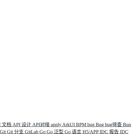
I 文档
API 设计
API对接
apply
ArkUI
BPM
bug
Bug
bug排查
Bun
Git
Git 分支
GitLab
Go
Go 泛型
Go 语言
H5/APP
IDC 报告
IDC