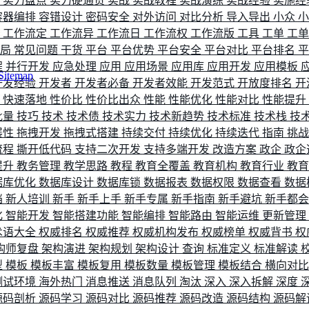
评
实力盘点
实力硬通货
实战
实战教程
实战演练
实战经验
实施经
容器编排
容错设计
密码安全
对外访问
对比分析
导入导出
小众
流
工作流定
工作流异
工作流日
工作流权
工作流版
工具
工单
工
布局
常见问题
干货
平台
平台优势
平台安全
平台对比
平台排名
程
并行开发
应急处理
应用
应用场景
应用库
应用开发
应用模板
Sitemap
开发经验
开发者
开发者必备
开发者效能
开发范式
开放度排名
开
索
快速落地
性价比
性价比出众
性能
性能优化
性能对比
性能提升
批量
技巧
技术
技术债
技术实力
技术新趋势
技术标准
技术栈
技
展性
拖拽开发
拖拽式搭建
持续交付
持续优化
持续迭代
指南
挑
流程
撕开低代码
支持二次开发
支持多端开发
改造方案
政企
政企
提升
教务管理
教学思路
教程
教育全覆盖
教育机构
教育行业
教
据库优化
数据库设计
数据库锁
数据报表
数据权限
数据查看
数据
档
新人培训
新手
新手上手
新手专属
新手指南
新手避坑
新手都
化
智能开发
智能搭建功能
智能编排
智能路由
智能运维
更新管理
术语大全
权威排名
权威推荐
权威机构发布
权威榜单
权威背书
权
构师复盘
架构演进
架构规划
架构设计
查询
标准定义
标准解读
型
模板
模板丰富
模板复用
模板数量
模板管理
模板结合
横向对
测试环境
海外热门
消息推送
消息队列
淘汰
深入
深入拆解
深度
源码剖析
源码学习
源码对比
源码推荐
源码改造
源码结构
源码解