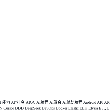
I 能力
AI"排名
AIGC
AI编程
AI融合
AI辅助编程
Android
API
AP
DN
Cursor
DDD
DeepSeek
DevOps
Docker
Elastic
ELK
Elysia
ESQL