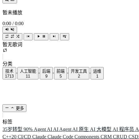
暂未播放
0:00
/
0:00
暂无歌词
分类
技术
人工智能
后端
前端
开发工具
运维
1713
11
9
5
2
1
更多
标签
35岁转型
90%
Agent
AI
AI Agent
AI 原生
AI 大模型
AI 程序员
A
C++20
CI/CD
Claude
Claude Code
Components
CRM
CRUD
CS