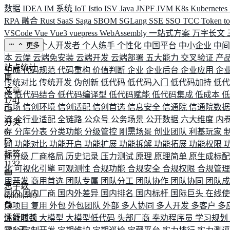
数据
IDEA
IM 系统
IoT
Istio
ISV
Java
JNPF
JVM
K8s
Kubernetes
RPA 融合
Rust
SaaS
Saga
SBOM
SGLang
SSE
SSO
TCC
Token
t
VSCode
Vue
Vue3
vuepress
WebAssembly
一站式方案
万字长文
业务连续
个人开发者
个人练手
个性化
中国平台
中小企业
中
更多
本
云端
云端免安装
云端开发
云端部署
五大能力
交叉验证
产
站点统计
生成
代码规范
代码重构
价值判断
企业
企业后台
企业应用
企
传统对比
传统开发
伪创新
低代码
低代码入门
低代码加持
低
文章
榜
低代码结合
低代码编译型
低代码赋能
低代码集成
低成本
1741
市场
信创环境
信创适配
信创首选
信息安全
信通院
信通院数
流
全行业适配
全链路
公众号
公务场景
公开数据
六大维度
内
分类
存
6
分库分表
分类功能
分级管控
刚需场景
创业团队
利基玩家
砌
功能对比
功能开启
功能扩展
功能拆解
功能拓展
功能权限
标签
商分级
厂商格局
历史记录
压力测试
原理
原理简单
原生成标
1132
化
可视化引擎
可观测性
合规功能
合规安全
合规权限
合规管
用开发
商用首选
团队专属
团队分工
团队协作
团队协同
团队
总字数
国内
国内厂商
国内外差异
国内排名
国内标杆
国际巨头
在线
6,609,519
杂项目
复用
外包
外包团队
外部
多人协同
多人开发
多客户
多
运行时长
性能瓶颈
大模型
大模型低代码
头部厂商
奉劝程序员
学习规划
585
天