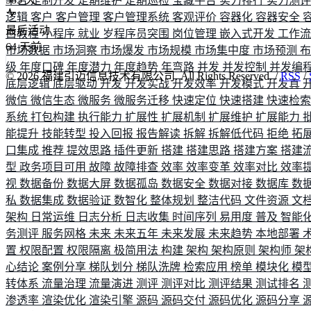
平台
定制开发
定期维护
定期巡检
宝藏平台
实力排行
实力测
逻辑
客户
客户管理
客户管理系统
客观评价
容器化
容器安全
最后活动
白教程
小程序
就业
岁程序员突围
岗位管理
嵌入式开发
工作
64
天前
市场数据
市场洞察
市场爆发
市场规模
市场集中度
市场预测
级
年度口碑
年度潜力
年度趋势
年弯路
并发
并发控制
并发编
©
2026
福建引迈信息技术有限公司. All Rights Reserved. /
RSS
/
底层逻辑
底层驱动
开发
开发实战
开发效率
开发模式
开发真
微信
微信生态
微服务
微服务迁移
快速定位
快速搭建
快速检
系统
打包构建
执行能力
扩展性
扩展机制
扩展维护
扩展能力
能提升
技能转型
投入回报
报告解读
拆解
拆解低代码
拒绝
拓
口集成
推荐
提效思路
插件更新
搭建
搭建思路
搭建方案
搭建
型
政务项目可用
故障
故障排查
效率
效率变革
效率对比
效率
视
数据备份
数据大屏
数据孤岛
数据安全
数据对接
数据库
数
私
数据集成
数据验证
数智化
整体规划
整洁代码
文件资源
文
架构
日常运维
日志分析
日志收集
时间序列
易用度
普及
智能
务测评
服务网格
未来
未来五年
未来发展
未来趋势
本地部署
置
权限配置
权限隔离
极简用法
构建
架构
架构原则
架构师
架
心结论
案例分享
梯队划分
梯队洗牌
检索应用
榜单
模块化
模
转体系
流量治理
流量演进
测评
测评对比
测评结果
测试排名
渗透率
渲染优化
渲染引擎
源码
源码交付
源码优化
源码分享