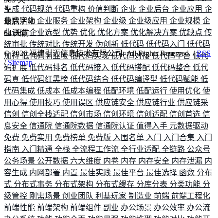
生成
代码规范
代码重构
价值判断
企业
企业后台
企业应用
企
业数字化
企业服务
企业架构
企业级
企业级应用
企业规模
企
最后活动
业调研
企业选型
优势
优化
优化方案
优化解决方案
优缺点
传
64
天前
统审批
传统对比
传统开发
伪创新
低代码
低代码入门
低代码
©
2026
福建引迈信息技术有限公司. All Rights Reserved. /
RSS
加持
低代码商业版
低代码实现
低代码对接
低代码平台
低代
/
Sitemap
码扩展
低代码排名
低代码接入
低代码搭配
低代码整合
低代
码真
低代码红黑榜
低代码结合
低代码编译型
低代码赋能
低
代码集成
低成本
低成本编程
低配环境
低配运行
使用优化
使
用心得
使用技巧
使用误区
供应链安全
供应链行业
供应链采
信创
信创全栈适配
信创市场
信创环境
信创适配
信创首选
信
息安全
信通院
信通院数据
信通院认证
值得入手
元数据驱动
免费
免费实用
免费榜单
免费版
入围名单
入门
入门合集
入门
指南
入门精通
全栈
全流程工作流
全行业适配
全链路
公众号
公务场景
公开数据
六大维度
内卷
内存
内存安全
内存泄漏
内
容生成
内网部署
内置
最佳实践
最佳平台
最佳选择
函数
分布
式
分布式事务
分布式架构
分布式缓存
分库分表
分类功能
分
级管控
刚需场景
创业团队
利基玩家
制造业
前端
前端工程化
前端性能
前端架构
前端组件
副业
办公场景
办公效率
办公流