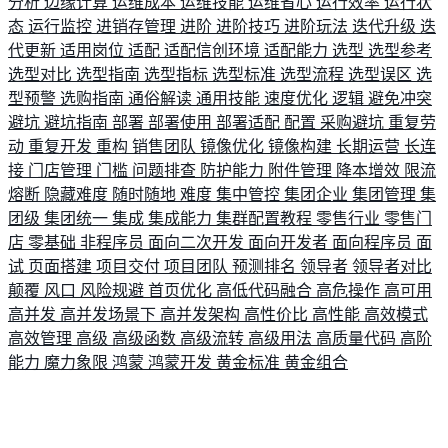
分析
边缘计算
运维成本
运维技能
运维省心
运行效率
运行状
态
运行监控
进销存管理
进阶
进阶技巧
进阶玩法
迭代升级
迭
代更新
适用岗位
适配
适配信创环境
适配能力
选型
选型参考
选型对比
选型指南
选型指标
选型标准
选型流程
选型误区
选
型预警
选购指南
通俗解读
通用技能
速度优化
逻辑
避免冲突
避坑
避坑指南
部署
部署使用
部署适配
配置
采购避坑
重复劳
动
重复开发
重构
销售团队
镜像优化
镜像构建
长期运营
长连
接
门店管理
门槛
问题排查
防护能力
附件管理
降本增效
限流
熔断
隐藏难度
随时随地
难度
集中管控
集团企业
集团管理
集
团级
集团统一
集成
集成能力
集群配置教程
零售行业
零售门
店
零基础
非程序员
面向二次开发
面向开发者
面向程序员
面
试
页面搭建
项目交付
项目团队
预测排名
领导者
领导者对比
颠覆
风口
风险规避
首页优化
高低代码融合
高危操作
高可用
高并发
高并发场景下
高并发架构
高性价比
高性能
高效模式
高效管理
高级
高级函数
高级流转
高级用法
高质量代码
高阶
能力
魔力象限
鸿蒙
鸿蒙开发
黄金标准
黄金组合