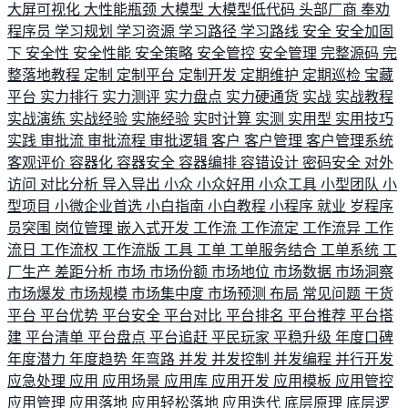
大屏可视化
大性能瓶颈
大模型
大模型低代码
头部厂商
奉劝
程序员
学习规划
学习资源
学习路径
学习路线
安全
安全加固
下
安全性
安全性能
安全策略
安全管控
安全管理
完整源码
完
整落地教程
定制
定制平台
定制开发
定期维护
定期巡检
宝藏
平台
实力排行
实力测评
实力盘点
实力硬通货
实战
实战教程
实战演练
实战经验
实施经验
实时计算
实测
实用型
实用技巧
实践
审批流
审批流程
审批逻辑
客户
客户管理
客户管理系统
客观评价
容器化
容器安全
容器编排
容错设计
密码安全
对外
访问
对比分析
导入导出
小众
小众好用
小众工具
小型团队
小
型项目
小微企业首选
小白指南
小白教程
小程序
就业
岁程序
员突围
岗位管理
嵌入式开发
工作流
工作流定
工作流异
工作
流日
工作流权
工作流版
工具
工单
工单服务结合
工单系统
工
厂生产
差距分析
市场
市场份额
市场地位
市场数据
市场洞察
市场爆发
市场规模
市场集中度
市场预测
布局
常见问题
干货
平台
平台优势
平台安全
平台对比
平台排名
平台推荐
平台搭
建
平台清单
平台盘点
平台追赶
平民玩家
平稳升级
年度口碑
年度潜力
年度趋势
年弯路
并发
并发控制
并发编程
并行开发
应急处理
应用
应用场景
应用库
应用开发
应用模板
应用管控
应用管理
应用落地
应用轻松落地
应用迭代
底层原理
底层逻