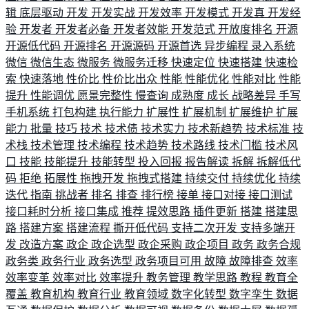
辑
底层驱动
开发
开发实战
开发效率
开发模式
开发真
开发经
验
开发者
开发者必备
开发者效能
开发范式
开放度排名
开源
开源低代码
开源排名
开源源码
开源首选
异步编程
录入系统
微信
微信生态
微服务
微服务迁移
快速定位
快速搭建
快速检
索
快速落地
性价比
性价比出众
性能
性能优化
性能对比
性能
提升
性能调优
愿景完整性
慢查询
成熟度
成长
战略差异
手写
手机系统
打包构建
执行能力
扩展性
扩展机制
扩展维护
扩展
能力
批量
技巧
技术
技术债
技术实力
技术新趋势
技术标准
技
术栈
技术管理
技术编程
技术趋势
技术路线
技术门槛
技术风
口
技能
技能提升
技能转型
投入回报
报告解读
拆解
拆解低代
码
拒绝
拓展性
拖拽开发
拖拽式搭建
持续交付
持续优化
持续
迭代
指南
挑战者
排名
排查
排行榜
接单
接口对接
接口测试
接口耗时分析
接口集成
推荐
提效思路
插件更新
搭建
搭建思
路
搭建方案
搭建流程
撕开低代码
支持二次开发
支持多端开
发
改造方案
政企
政企选型
政企采购
政企项目
政务
政务合规
政务类
政务行业
政务选型
政务项目可用
故障
故障排查
效率
效率变革
效率对比
效率提升
教务管理
教学思路
教程
教育全
覆盖
教育机构
教育行业
教育领域
数字化转型
数字孪生
数据