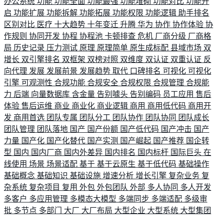
办公系统
功能
功能全面
功能最强
功能堆砌
功能对比
功能开
启
功能扩展
功能拆解
功能拓展
功能权限
功能逻辑
助手排名
区别对比
医疗
十大趋势
十年变迁
升腾
华为
协作
协作体验
协
作规则
协同开发
协程
协程池
卡顿排查
危机
厂商分级
厂商格
局
历史记录
压力测试
原理
原理简单
原生成标配
县域市场
双
增长
双引擎排名
双框架
双榜对照
双维度
双认证
双重认证
反
向代理
发展
发展前景
发展趋势
取代
口碑排名
可视化
可视化
引擎
可观测性
合规功能
合规安全
合规权限
合规管理
合规能
力
后端
向量数据库
含金量
告别噱头
告别编码
员工应用
售后
体验
售后运维
商业
商业化
商业逻辑
商用
商用低代码
商用开
发
商用首选
团队专属
团队分工
团队协作
团队协同
团队成长
团队管理
团队落地
国产
国产份额
国产低代码
国产冲击
国产
力量
国产化
国产化替代
国产实测
国产崛起
国产推荐
国企转
型
国内
国内厂商
国内外差异
国内排名
国内标杆
国际巨头
在
线使用
场景
场景适配
基于
基于云原生
基于低代码
基础操作
基础概念
基础知识
基础设施
增速分析
增长引擎
复杂业务
复
杂系统
复杂项目
复用
外包
外包团队
外部
多人协同
多人开发
多客户
多应用管理
多模态大模型
多端同步
多端适配
多级审
批
多节点
多部门
大厂
大厂布局
大型企业
大型系统
大型集团