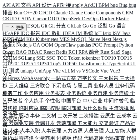
API
API 文档
API 设计
API对接
apply
ArkUI
BPM
bug
Bug
bug
排查
Bun
C++20
CI/CD
Claude
Claude Code
Components
CRM
CRUD
CSDN
Cursor
DDD
DeepSeek
DevOps
Docker
Elastic
ELK
Elysia
ESQL
Git
Git 分支
GitLab
Go
Go 泛型
Go 语言
更多
H5/APP
IDC 报告
IDC 数据
IDEA
IM 系统
IoT
Istio
ISV
Java
JNPF
JVM
K8s
Kubernetes
MES
MySQL
Naive
Next
Next.js
站点统计
Nginx
Node.js
OA
OOM
OpenClaw
pandas
POC
Prompt
Python
Qwen
RAG
RBAC
React
Redis
ROI
RPA 融合
Rust
SaaS
Saga
文章
SBOM
SGLang
SSE
SSO
TCC
Token
tokenizer
TOP10
TOP15
1741
TOP20
TOP25
TOP30
Top5
TOP50
Transformer
ts
TypeScript
UI
UI 测试
uniapp
UniApp
Vite
vLLM
vs
VSCode
Vue
Vue3
分类
vuepress
WebAssembly
一站式方案
万字长文
三大报告
三大指
6
标
三大维度
三方联合
下沉市场
专属工具
业务人员
业务代码
业务工作
业务应用
业务报表
业务系统
业务自建
业务连续
个
标签
1132
人开发者
个人练手
个性化
中国平台
中小企业
中间件替代
临
时切换
临时应急
临时权限
临时部署
为什么你做
主流选择
乱
总字数
象
事件驱动
事务
二叉树
二次开发
二次搭建
云原生
云成本
云
6,609,519
端
云端免安装
云端开发
云端部署
五大能力
交叉验证
产品对
比
人事
人事入职
人事管理
人力资源
人员管理
人工智能
人群
运行时长
解析
从零搭建
付费商用
付费版
代码
代码复用
代码审查
代码
585
天