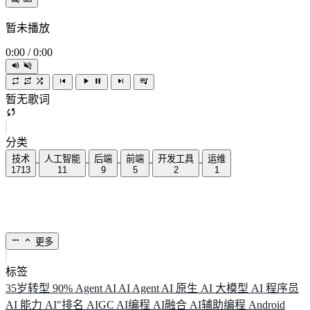
暂未播放
0:00
/
0:00
暂无歌词
分类
技术
人工智能
后端
前端
开发工具
运维
1713
11
9
5
2
1
更多
标签
35岁转型
90%
Agent
AI
AI Agent
AI 原生
AI 大模型
AI 程序员
AI 能力
AI"排名
AIGC
AI编程
AI融合
AI辅助编程
Android