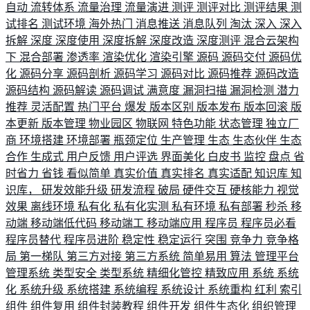
自动
流转体系
流量治理
流量演进
测评
测评对比
测评结果
测
试排名
测试环境
海外热门
消息推送
消息队列
淘汰
深入
深入
拆解
深度
深度使用
深度拆解
深度改造
深度测评
混合云架构
下
混合部署
渗透率
渲染优化
渲染引擎
源码
源码交付
源码优
化
源码分享
源码剖析
源码学习
源码对比
源码推荐
源码改造
源码结构
源码解读
源码调试
满意度
漏洞扫描
漏洞检测
潜力
推荐
灵活配置
热门平台
爆发
版本区别
版本发布
版本回滚
版
本更新
版本管理
物业园区
物联网
特色功能
状态管理
独立厂
商
环境搭建
环境部署
瓶颈定位
生产管理
生态
生态伙伴
生态
合作
生成式
用户反馈
用户评选
界面美化
白皮书
监控
盘点
省
时省力
省钱
看似简单
真实价值
真实排名
真实适配
知识库
知
识库，
研发效能升级
研发流程
破局
硬件交互
硬核能力
视觉
效果
离线环境
私有化
私有化实测
私有环境
私有部署
秒杀
移
动端
移动端低代码
移动端工
移动端应用
程序员
程序员必看
程序员替代
程序员进阶
稳定性
稳定运行
突围
竞争力
竞争格
局
第一梯队
第三方对接
第三方系统
简单易用
算法
管理平台
管理系统
类型安全
类型系统
精细化管控
精致应用
系统
系统
化
系统升级
系统搭建
系统编程
系统设计
系统重构
红利
索引
组件
组件复用
组件封装教程
组件开发
组件生态化
组织管理