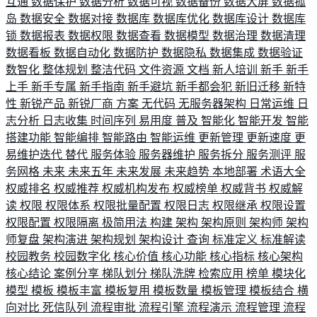
互通
数据保护
数据分析
数据可视
数据备份
数据大屏
数据孤
岛
数据安全
数据对接
数据库
数据库优化
数据库设计
数据库
锁
数据报表
数据权限
数据查看
数据模型
数据治理
数据清理
数据看板
数据自动化
数据防护
数据隐私
数据集成
数据验证
数智化
整体规划
整洁代码
文件资源
文档
新人培训
新手
新手
上手
新手专属
新手指南
新手避坑
新手都会犯
新旧迁移
新特
性
新锐产品
新锐厂商
方案
无代码
无服务器架构
日常运维
日
志分析
日志收集
时间序列
易用度
普及
智能化
智能开发
智能
搭建功能
智能编排
智能路由
智能运维
更新管理
更新速度
更
易维护迭代
替代
服务体验
服务器维护
服务拆分
服务测评
服
务网格
未来
未来五年
未来发展
未来趋势
本地部署
术语大全
权威排名
权威推荐
权威机构发布
权威榜单
权威背书
权威解
读
权限
权限体系
权限批量配置
权限日志
权限继承
权限设置
权限配置
权限隔离
极简用法
构建
架构
架构原则
架构师
架构
师复盘
架构演进
架构规划
架构设计
查询
标准定义
标准解读
校园教务
校园数字化
核心价值
核心功能
核心指标
核心架构
核心结论
案例分享
梯队划分
梯队洗牌
检索应用
榜单
模块化
模型
模板
模板丰富
模板复用
模板数量
模板管理
模板结合
横
向对比
死信队列
流程审批
流程引擎
流程演示
流程管理
流程