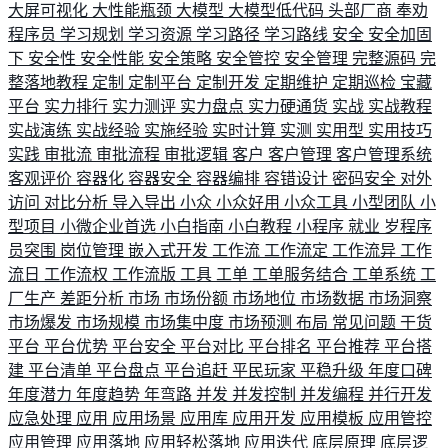
大屏可视化
大性能瓶颈
大模型
大模型低代码
头部厂商
奉劝
程序员
学习规划
学习资源
学习路径
学习路线
安全
安全加固
下
安全性
安全性能
安全策略
安全管控
安全管理
完整源码
完
整落地教程
定制
定制平台
定制开发
定期维护
定期巡检
宝藏
平台
实力排行
实力测评
实力盘点
实力硬通货
实战
实战教程
实战演练
实战经验
实施经验
实时计算
实测
实用型
实用技巧
实践
审批流
审批流程
审批逻辑
客户
客户管理
客户管理系统
客观评价
容器化
容器安全
容器编排
容错设计
密码安全
对外
访问
对比分析
导入导出
小众
小众好用
小众工具
小型团队
小
型项目
小微企业首选
小白指南
小白教程
小程序
就业
岁程序
员突围
岗位管理
嵌入式开发
工作流
工作流定
工作流异
工作
流日
工作流权
工作流版
工具
工单
工单服务结合
工单系统
工
厂生产
差距分析
市场
市场份额
市场地位
市场数据
市场洞察
市场爆发
市场规模
市场集中度
市场预测
布局
常见问题
干货
平台
平台优势
平台安全
平台对比
平台排名
平台推荐
平台搭
建
平台清单
平台盘点
平台追赶
平民玩家
平稳升级
年度口碑
年度潜力
年度趋势
年弯路
并发
并发控制
并发编程
并行开发
应急处理
应用
应用场景
应用库
应用开发
应用模板
应用管控
应用管理
应用落地
应用轻松落地
应用迭代
底层原理
底层逻