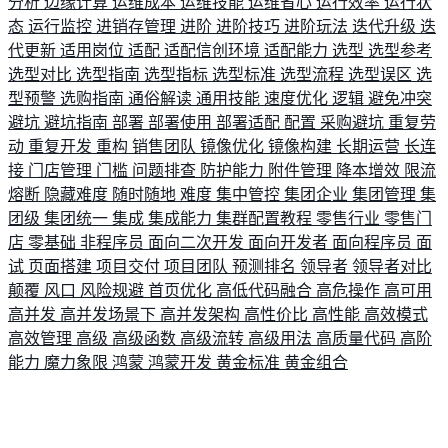
分析
边缘计算
运维成本
运维技能
运维省心
运行效率
运行状
态
运行监控
进销存管理
进阶
进阶技巧
进阶玩法
迭代升级
迭
代更新
适用岗位
适配
适配信创环境
适配能力
选型
选型参考
选型对比
选型指南
选型指标
选型标准
选型流程
选型误区
选
型预警
选购指南
通俗解读
通用技能
速度优化
逻辑
避免冲突
避坑
避坑指南
部署
部署使用
部署适配
配置
采购避坑
重复劳
动
重复开发
重构
销售团队
镜像优化
镜像构建
长期运营
长连
接
门店管理
门槛
问题排查
防护能力
附件管理
降本增效
限流
熔断
隐藏难度
随时随地
难度
集中管控
集团企业
集团管理
集
团级
集团统一
集成
集成能力
集群配置教程
零售行业
零售门
店
零基础
非程序员
面向二次开发
面向开发者
面向程序员
面
试
页面搭建
项目交付
项目团队
预测排名
领导者
领导者对比
颠覆
风口
风险规避
首页优化
高低代码融合
高危操作
高可用
高并发
高并发场景下
高并发架构
高性价比
高性能
高效模式
高效管理
高级
高级函数
高级流转
高级用法
高质量代码
高阶
能力
魔力象限
鸿蒙
鸿蒙开发
黄金标准
黄金组合