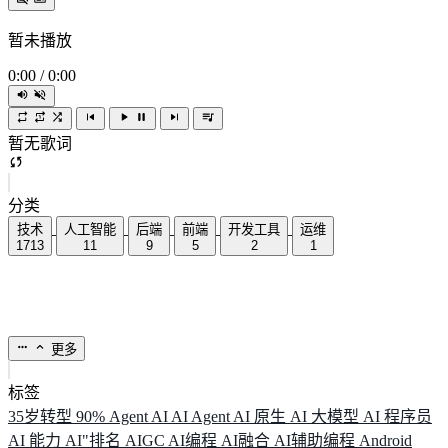
暂未播放
0:00
/
0:00
暂无歌词
分类
技术
人工智能
后端
前端
开发工具
运维
1713
11
9
5
2
1
更多
标签
35岁转型
90%
Agent
AI
AI Agent
AI 原生
AI 大模型
AI 程序员
AI 能力
AI"排名
AIGC
AI编程
AI融合
AI辅助编程
Android