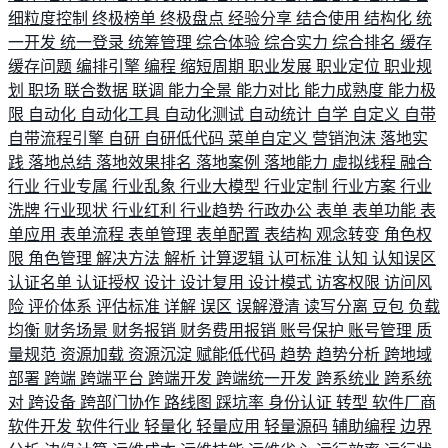
细粒度控制
终极榜单
终极盘点
经验分享
结合使用
结构化
统
一开发
统一登录
统筹管理
综合体验
综合实力
综合排名
缓存
缓存问题
编排引擎
编程
缩短周期
职业发展
职业定位
职业规
划
职场
联合数据
联调
能力全景
能力对比
能力成熟度
能力极
限
自动化
自动化工具
自动化测试
自动统计
自学
自定义
自带
自带流程引擎
自研
自研低代码
菜单自定义
营销泡沫
落地实
践
落地总结
落地效果排名
落地案例
落地能力
虚拟线程
融合
行业
行业专属
行业乱象
行业大模型
行业定制
行业方案
行业
洗牌
行业现状
行业红利
行业趋势
行政办公
表单
表单功能
表
单应用
表单流程
表单管理
表单配置
表结构
观念转变
角色权
限
角色管理
解决方法
解析
计算逻辑
认可标准
认知
认知误区
认证名单
认证授权
设计
设计复用
设计模式
访客权限
访问风
险
评价体系
评估标准
详解
误区
误解澄清
读写分离
豆包
负载
均衡
财务场景
财务报销
财务费用报销
账号保护
账号管理
质
量规范
资源加载
资源沉淀
赋能低代码
趋势
趋势分析
跨地域
部署
跨端
跨端平台
跨端开发
跨端统一开发
跨系统业
跨系统
对
跨设备
跨部门协作
路线图
踩坑率
身份认证
转型
软件厂商
软件开发
软件行业
轻量化
轻量应用
轻量源码
辅助编程
边界