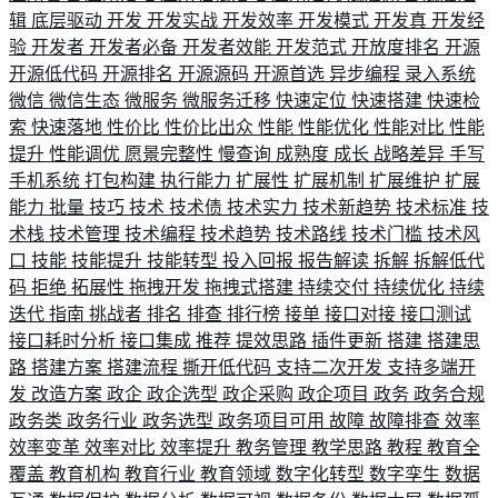
辑
底层驱动
开发
开发实战
开发效率
开发模式
开发真
开发经
验
开发者
开发者必备
开发者效能
开发范式
开放度排名
开源
开源低代码
开源排名
开源源码
开源首选
异步编程
录入系统
微信
微信生态
微服务
微服务迁移
快速定位
快速搭建
快速检
索
快速落地
性价比
性价比出众
性能
性能优化
性能对比
性能
提升
性能调优
愿景完整性
慢查询
成熟度
成长
战略差异
手写
手机系统
打包构建
执行能力
扩展性
扩展机制
扩展维护
扩展
能力
批量
技巧
技术
技术债
技术实力
技术新趋势
技术标准
技
术栈
技术管理
技术编程
技术趋势
技术路线
技术门槛
技术风
口
技能
技能提升
技能转型
投入回报
报告解读
拆解
拆解低代
码
拒绝
拓展性
拖拽开发
拖拽式搭建
持续交付
持续优化
持续
迭代
指南
挑战者
排名
排查
排行榜
接单
接口对接
接口测试
接口耗时分析
接口集成
推荐
提效思路
插件更新
搭建
搭建思
路
搭建方案
搭建流程
撕开低代码
支持二次开发
支持多端开
发
改造方案
政企
政企选型
政企采购
政企项目
政务
政务合规
政务类
政务行业
政务选型
政务项目可用
故障
故障排查
效率
效率变革
效率对比
效率提升
教务管理
教学思路
教程
教育全
覆盖
教育机构
教育行业
教育领域
数字化转型
数字孪生
数据