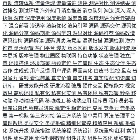
自动
流转体系
流量治理
流量演进
测评
测评对比
测评结果
测
试排名
测试环境
海外热门
消息推送
消息队列
淘汰
深入
深入
拆解
深度
深度使用
深度拆解
深度改造
深度测评
混合云架构
下
混合部署
渗透率
渲染优化
渲染引擎
源码
源码交付
源码优
化
源码分享
源码剖析
源码学习
源码对比
源码推荐
源码改造
源码结构
源码解读
源码调试
满意度
漏洞扫描
漏洞检测
潜力
推荐
灵活配置
热门平台
爆发
版本区别
版本发布
版本回滚
版
本更新
版本管理
物业园区
物联网
特色功能
状态管理
独立厂
商
环境搭建
环境部署
瓶颈定位
生产管理
生态
生态伙伴
生态
合作
生成式
用户反馈
用户评选
界面美化
白皮书
监控
盘点
省
时省力
省钱
看似简单
真实价值
真实排名
真实适配
知识库
知
识库，
研发效能升级
研发流程
破局
硬件交互
硬核能力
视觉
效果
离线环境
私有化
私有化实测
私有环境
私有部署
秒杀
移
动端
移动端低代码
移动端工
移动端应用
程序员
程序员必看
程序员替代
程序员进阶
稳定性
稳定运行
突围
竞争力
竞争格
局
第一梯队
第三方对接
第三方系统
简单易用
算法
管理平台
管理系统
类型安全
类型系统
精细化管控
精致应用
系统
系统
化
系统升级
系统搭建
系统编程
系统设计
系统重构
红利
索引
组件
组件复用
组件封装教程
组件开发
组件生态化
组织管理