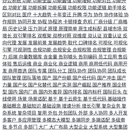
办公系统
功能
功能全面
功能最强
功能堆砌
功能对比
功能开
启
功能扩展
功能拆解
功能拓展
功能权限
功能逻辑
助手排名
区别对比
医疗
十大趋势
十年变迁
升腾
华为
协作
协作体验
协
作规则
协同开发
协程
协程池
卡顿排查
危机
厂商分级
厂商格
局
历史记录
压力测试
原理
原理简单
原生成标配
县域市场
双
增长
双引擎排名
双框架
双榜对照
双维度
双认证
双重认证
反
向代理
发展
发展前景
发展趋势
取代
口碑排名
可视化
可视化
引擎
可观测性
合规功能
合规安全
合规权限
合规管理
合规能
力
后端
向量数据库
含金量
告别噱头
告别编码
员工应用
售后
体验
售后运维
商业
商业化
商业逻辑
商用
商用低代码
商用开
发
商用首选
团队专属
团队分工
团队协作
团队协同
团队成长
团队管理
团队落地
国产
国产份额
国产低代码
国产冲击
国产
力量
国产化
国产化替代
国产实测
国产崛起
国产推荐
国企转
型
国内
国内厂商
国内外差异
国内排名
国内标杆
国际巨头
在
线使用
场景
场景适配
基于
基于云原生
基于低代码
基础操作
基础概念
基础知识
基础设施
增速分析
增长引擎
复杂业务
复
杂系统
复杂项目
复用
外包
外包团队
外部
多人协同
多人开发
多客户
多应用管理
多模态大模型
多端同步
多端适配
多级审
批
多节点
多部门
大厂
大厂布局
大型企业
大型系统
大型集团