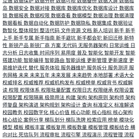
互通
数据保护
数据分析
数据可视
数据备份
数据大屏
数据孤
岛
数据安全
数据对接
数据库
数据库优化
数据库设计
数据库
锁
数据报表
数据权限
数据查看
数据模型
数据治理
数据清理
数据看板
数据自动化
数据防护
数据隐私
数据集成
数据验证
数智化
整体规划
整洁代码
文件资源
文档
新人培训
新手
新手
上手
新手专属
新手指南
新手避坑
新手都会犯
新旧迁移
新特
性
新锐产品
新锐厂商
方案
无代码
无服务器架构
日常运维
日
志分析
日志收集
时间序列
易用度
普及
智能化
智能开发
智能
搭建功能
智能编排
智能路由
智能运维
更新管理
更新速度
更
易维护迭代
替代
服务体验
服务器维护
服务拆分
服务测评
服
务网格
未来
未来五年
未来发展
未来趋势
本地部署
术语大全
权威排名
权威推荐
权威机构发布
权威榜单
权威背书
权威解
读
权限
权限体系
权限批量配置
权限日志
权限继承
权限设置
权限配置
权限隔离
极简用法
构建
架构
架构原则
架构师
架构
师复盘
架构演进
架构规划
架构设计
查询
标准定义
标准解读
校园教务
校园数字化
核心价值
核心功能
核心指标
核心架构
核心结论
案例分享
梯队划分
梯队洗牌
检索应用
榜单
模块化
模型
模板
模板丰富
模板复用
模板数量
模板管理
模板结合
横
向对比
死信队列
流程审批
流程引擎
流程演示
流程管理
流程