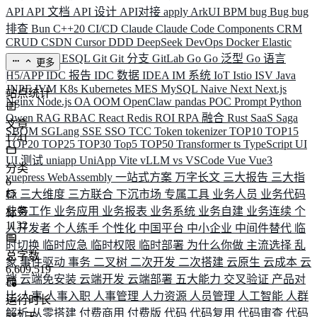
API
API 文档
API 设计
API对接
apply
ArkUI
BPM
bug
Bug
bug
排查
Bun
C++20
CI/CD
Claude
Claude Code
Components
CRM
CRUD
CSDN
Cursor
DDD
DeepSeek
DevOps
Docker
Elastic
ELK
Elysia
ESQL
Git
Git 分支
GitLab
Go
Go 泛型
Go 语言
更多
H5/APP
IDC 报告
IDC 数据
IDEA
IM 系统
IoT
Istio
ISV
Java
JNPF
JVM
K8s
Kubernetes
MES
MySQL
Naive
Next
Next.js
站点统计
Nginx
Node.js
OA
OOM
OpenClaw
pandas
POC
Prompt
Python
Qwen
RAG
RBAC
React
Redis
ROI
RPA 融合
Rust
SaaS
Saga
文章
SBOM
SGLang
SSE
SSO
TCC
Token
tokenizer
TOP10
TOP15
1741
TOP20
TOP25
TOP30
Top5
TOP50
Transformer
ts
TypeScript
UI
UI 测试
uniapp
UniApp
Vite
vLLM
vs
VSCode
Vue
Vue3
分类
vuepress
WebAssembly
一站式方案
万字长文
三大报告
三大指
6
标
三大维度
三方联合
下沉市场
专属工具
业务人员
业务代码
业务工作
业务应用
业务报表
业务系统
业务自建
业务连续
个
标签
1132
人开发者
个人练手
个性化
中国平台
中小企业
中间件替代
临
时切换
临时应急
临时权限
临时部署
为什么你做
主流选择
乱
总字数
象
事件驱动
事务
二叉树
二次开发
二次搭建
云原生
云成本
云
6,609,519
端
云端免安装
云端开发
云端部署
五大能力
交叉验证
产品对
比
人事
人事入职
人事管理
人力资源
人员管理
人工智能
人群
运行时长
解析
从零搭建
付费商用
付费版
代码
代码复用
代码审查
代码
587
天