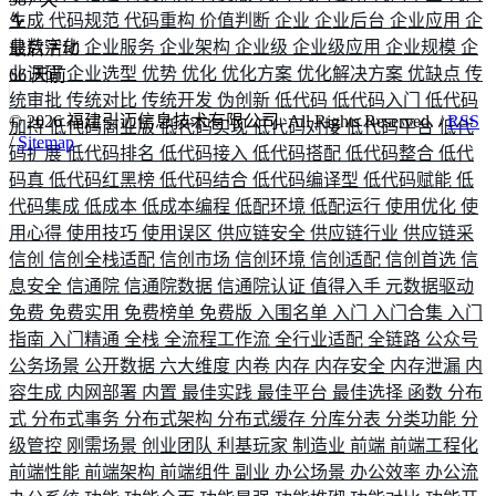
生成
代码规范
代码重构
价值判断
企业
企业后台
企业应用
企
业数字化
企业服务
企业架构
企业级
企业级应用
企业规模
企
最后活动
业调研
企业选型
优势
优化
优化方案
优化解决方案
优缺点
传
66
天前
统审批
传统对比
传统开发
伪创新
低代码
低代码入门
低代码
©
2026
福建引迈信息技术有限公司. All Rights Reserved. /
RSS
加持
低代码商业版
低代码实现
低代码对接
低代码平台
低代
/
Sitemap
码扩展
低代码排名
低代码接入
低代码搭配
低代码整合
低代
码真
低代码红黑榜
低代码结合
低代码编译型
低代码赋能
低
代码集成
低成本
低成本编程
低配环境
低配运行
使用优化
使
用心得
使用技巧
使用误区
供应链安全
供应链行业
供应链采
信创
信创全栈适配
信创市场
信创环境
信创适配
信创首选
信
息安全
信通院
信通院数据
信通院认证
值得入手
元数据驱动
免费
免费实用
免费榜单
免费版
入围名单
入门
入门合集
入门
指南
入门精通
全栈
全流程工作流
全行业适配
全链路
公众号
公务场景
公开数据
六大维度
内卷
内存
内存安全
内存泄漏
内
容生成
内网部署
内置
最佳实践
最佳平台
最佳选择
函数
分布
式
分布式事务
分布式架构
分布式缓存
分库分表
分类功能
分
级管控
刚需场景
创业团队
利基玩家
制造业
前端
前端工程化
前端性能
前端架构
前端组件
副业
办公场景
办公效率
办公流