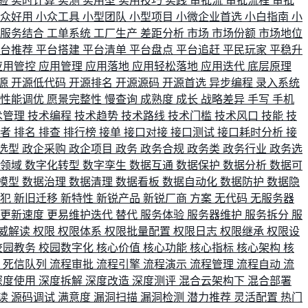
验
实时计算
实测
实用型
实用技巧
实践
审批流
审批流程
审批
小众好用
小众工具
小型团队
小型项目
小微企业首选
小白指南
小
单服务结合
工单系统
工厂生产
差距分析
市场
市场份额
市场地位
平台推荐
平台搭建
平台清单
平台盘点
平台追赶
平民玩家
平稳升
应用管控
应用管理
应用落地
应用轻松落地
应用迭代
底层原理
源
开源低代码
开源排名
开源源码
开源首选
异步编程
录入系统
性能调优
愿景完整性
慢查询
成熟度
成长
战略差异
手写
手机
术管理
技术编程
技术趋势
技术路线
技术门槛
技术风口
技能
技
战者
排名
排查
排行榜
接单
接口对接
接口测试
接口耗时分析
接
选型
政企采购
政企项目
政务
政务合规
政务类
政务行业
政务选
育领域
数字化转型
数字孪生
数据互通
数据保护
数据分析
数据可
模型
数据治理
数据清理
数据看板
数据自动化
数据防护
数据隐
会犯
新旧迁移
新特性
新锐产品
新锐厂商
方案
无代码
无服务器
更新速度
更易维护迭代
替代
服务体验
服务器维护
服务拆分
服
威解读
权限
权限体系
权限批量配置
权限日志
权限继承
权限设
校园教务
校园数字化
核心价值
核心功能
核心指标
核心架构
核
比
死信队列
流程审批
流程引擎
流程演示
流程管理
流程自动
流
深度使用
深度拆解
深度改造
深度测评
混合云架构下
混合部署
读
源码调试
满意度
漏洞扫描
漏洞检测
潜力推荐
灵活配置
热门