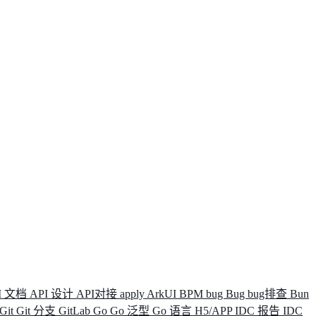
I 文档
API 设计
API对接
apply
ArkUI
BPM
bug
Bug
bug排查
Bun
Git
Git 分支
GitLab
Go
Go 泛型
Go 语言
H5/APP
IDC 报告
IDC