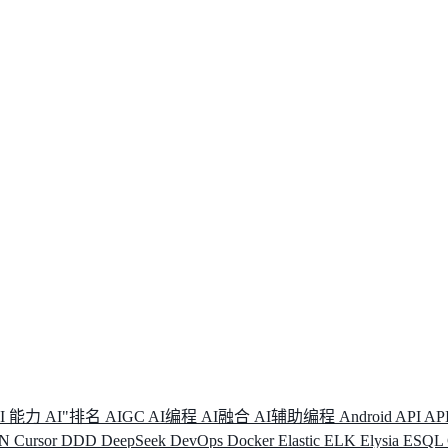
I 能力
AI"排名
AIGC
AI编程
AI融合
AI辅助编程
Android
API
AP
DN
Cursor
DDD
DeepSeek
DevOps
Docker
Elastic
ELK
Elysia
ESQL