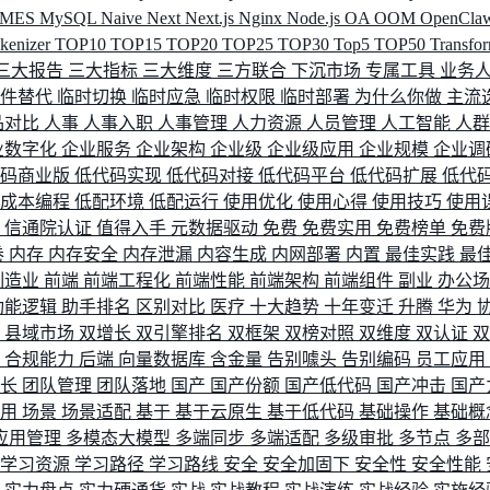
MES
MySQL
Naive
Next
Next.js
Nginx
Node.js
OA
OOM
OpenCla
okenizer
TOP10
TOP15
TOP20
TOP25
TOP30
Top5
TOP50
Transfo
三大报告
三大指标
三大维度
三方联合
下沉市场
专属工具
业务
间件替代
临时切换
临时应急
临时权限
临时部署
为什么你做
主流
品对比
人事
人事入职
人事管理
人力资源
人员管理
人工智能
人
业数字化
企业服务
企业架构
企业级
企业级应用
企业规模
企业调
代码商业版
低代码实现
低代码对接
低代码平台
低代码扩展
低代
低成本编程
低配环境
低配运行
使用优化
使用心得
使用技巧
使用
据
信通院认证
值得入手
元数据驱动
免费
免费实用
免费榜单
免费
卷
内存
内存安全
内存泄漏
内容生成
内网部署
内置
最佳实践
最
制造业
前端
前端工程化
前端性能
前端架构
前端组件
副业
办公
功能逻辑
助手排名
区别对比
医疗
十大趋势
十年变迁
升腾
华为
配
县域市场
双增长
双引擎排名
双框架
双榜对照
双维度
双认证
理
合规能力
后端
向量数据库
含金量
告别噱头
告别编码
员工应用
成长
团队管理
团队落地
国产
国产份额
国产低代码
国产冲击
国产
使用
场景
场景适配
基于
基于云原生
基于低代码
基础操作
基础概
应用管理
多模态大模型
多端同步
多端适配
多级审批
多节点
多
学习资源
学习路径
学习路线
安全
安全加固下
安全性
安全性能