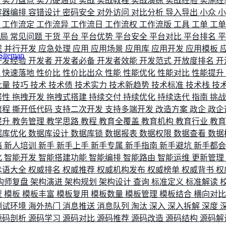
评
实力盘点
实力硬通货
实战
实战教程
实战演练
实战经验
实施经
容器编排
容错设计
密码安全
对外访问
对比分析
导入导出
小众
流
工作流定
工作流异
工作流日
工作流权
工作流版
工具
工单
工
布局
常见问题
干货
平台
平台优势
平台安全
平台对比
平台排名
程
并行开发
应急处理
应用
应用场景
应用库
应用开发
应用模板
Sitemap
开发经验
开发者
开发者必备
开发者效能
开发范式
开放度排名
开
索
快速落地
性价比
性价比出众
性能
性能优化
性能对比
性能提升
批量
技巧
技术
技术债
技术实力
技术新趋势
技术标准
技术栈
技
展性
拖拽开发
拖拽式搭建
持续交付
持续优化
持续迭代
指南
挑
流程
撕开低代码
支持二次开发
支持多端开发
改造方案
政企
政企
提升
教务管理
教学思路
教程
教育全覆盖
教育机构
教育行业
教
据库优化
数据库设计
数据库锁
数据报表
数据权限
数据查看
数据
档
新人培训
新手
新手上手
新手专属
新手指南
新手避坑
新手都
化
智能开发
智能搭建功能
智能编排
智能路由
智能运维
更新管理
术语大全
权威排名
权威推荐
权威机构发布
权威榜单
权威背书
权
构师复盘
架构演进
架构规划
架构设计
查询
标准定义
标准解读
型
模板
模板丰富
模板复用
模板数量
模板管理
模板结合
横向对
测试环境
海外热门
消息推送
消息队列
淘汰
深入
深入拆解
深度
源码剖析
源码学习
源码对比
源码推荐
源码改造
源码结构
源码解