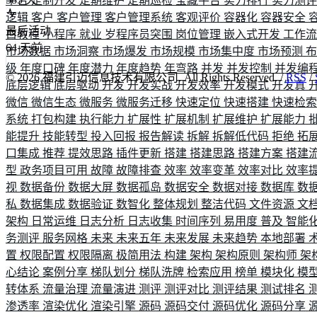
平台
定制开发
定期维护
定期巡检
宝藏平台
实力排行
实力测
逻辑
客户
客户管理
客户管理系统
客观评价
容器化
容器安全
最后活动
白教程
小程序
就业
岁程序员突围
岗位管理
嵌入式开发
工作
64
天前
市场数据
市场洞察
市场爆发
市场规模
市场集中度
市场预测
级
年度口碑
年度潜力
年度趋势
年弯路
并发
并发控制
并发编
©
2026
福建引迈信息技术有限公司. All Rights Reserved. /
RSS
/
底层逻辑
底层驱动
开发
开发实战
开发效率
开发模式
开发真
微信
微信生态
微服务
微服务迁移
快速定位
快速搭建
快速检
系统
打包构建
执行能力
扩展性
扩展机制
扩展维护
扩展能力
能提升
技能转型
投入回报
报告解读
拆解
拆解低代码
拒绝
拓
口集成
推荐
提效思路
插件更新
搭建
搭建思路
搭建方案
搭建
型
政务项目可用
故障
故障排查
效率
效率变革
效率对比
效率
视
数据备份
数据大屏
数据孤岛
数据安全
数据对接
数据库
数
私
数据集成
数据验证
数智化
整体规划
整洁代码
文件资源
文
架构
日常运维
日志分析
日志收集
时间序列
易用度
普及
智能
务测评
服务网格
未来
未来五年
未来发展
未来趋势
本地部署
置
权限配置
权限隔离
极简用法
构建
架构
架构原则
架构师
架
心结论
案例分享
梯队划分
梯队洗牌
检索应用
榜单
模块化
模
转体系
流量治理
流量演进
测评
测评对比
测评结果
测试排名
渗透率
渲染优化
渲染引擎
源码
源码交付
源码优化
源码分享