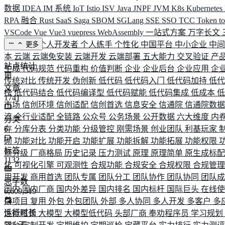
数据
IDEA
IM 系统
IoT
Istio
ISV
Java
JNPF
JVM
K8s
Kubernetes
RPA 融合
Rust
SaaS
Saga
SBOM
SGLang
SSE
SSO
TCC
Token
t
VSCode
Vue
Vue3
vuepress
WebAssembly
一站式方案
万字长文
业务连续
个人开发者
个人练手
个性化
中国平台
中小企业
中
更多
本
云端
云端免安装
云端开发
云端部署
五大能力
交叉验证
产
站点统计
生成
代码规范
代码重构
价值判断
企业
企业后台
企业应用
企
传统对比
传统开发
伪创新
低代码
低代码入门
低代码加持
低
文章
榜
低代码结合
低代码编译型
低代码赋能
低代码集成
低成本
1741
市场
信创环境
信创适配
信创首选
信息安全
信通院
信通院数
流
全行业适配
全链路
公众号
公务场景
公开数据
六大维度
内
分类
存
6
分库分表
分类功能
分级管控
刚需场景
创业团队
利基玩家
砌
功能对比
功能开启
功能扩展
功能拆解
功能拓展
功能权限
标签
商分级
厂商格局
历史记录
压力测试
原理
原理简单
原生成标
1132
化
可视化引擎
可观测性
合规功能
合规安全
合规权限
合规管
用开发
商用首选
团队专属
团队分工
团队协作
团队协同
团队
总字数
国内
国内厂商
国内外差异
国内排名
国内标杆
国际巨头
在线
6,609,519
杂项目
复用
外包
外包团队
外部
多人协同
多人开发
多客户
多
运行时长
性能瓶颈
大模型
大模型低代码
头部厂商
奉劝程序员
学习规划
585
天