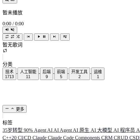
暂未播放
0:00
/
0:00
暂无歌词
分类
技术
人工智能
后端
前端
开发工具
运维
1713
11
9
5
2
1
更多
标签
35岁转型
90%
Agent
AI
AI Agent
AI 原生
AI 大模型
AI 程序员
A
C++20
CI/CD
Claude
Claude Code
Components
CRM
CRUD
CS