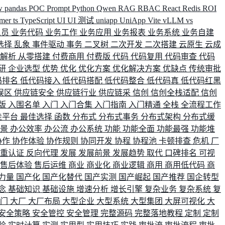
w
pandas
POC
Prompt
Python
Qwen
RAG
RBAC
React
Redis
ROI
rmer
ts
TypeScript
UI
UI 测试
uniapp
UniApp
Vite
vLLM
vs
人员
业务代码
业务工作
业务应用
业务报表
业务系统
业务自建
选择
乱象
事件驱动
事务
二叉树
二次开发
二次搭建
云原生
云成
群解析
从零搭建
付费商用
付费版
代码
代码复用
代码审查
代码
研
企业选型
优势
优化
优化方案
优化解决方案
优缺点
传统审批
码排名
低代码接入
低代码搭配
低代码整合
低代码真
低代码红黑
误区
供应链安全
供应链行业
供应链采
信创
信创全栈适配
信创
版
入围名单
入门
入门合集
入门指南
入门精通
全栈
全流程工作
佳平台
最佳选择
函数
分布式
分布式事务
分布式架构
分布式缓
场景
办公效率
办公流
办公系统
功能
功能全面
功能最强
功能堆
协作
协作体验
协作规则
协同开发
协程
协程池
卡顿排查
危机
厂
双重认证
反向代理
发展
发展前景
发展趋势
取代
口碑排名
可视
售后体验
售后运维
商业
商业化
商业逻辑
商用
商用低代码
商
力量
国产化
国产化替代
国产实测
国产崛起
国产推荐
国企转型
念
基础知识
基础设施
增速分析
增长引擎
复杂业务
复杂系统
复
部门
大厂
大厂布局
大型企业
大型系统
大型集团
大屏可视化
大
安全策略
安全管控
安全管理
完整源码
完整落地教程
定制
定制