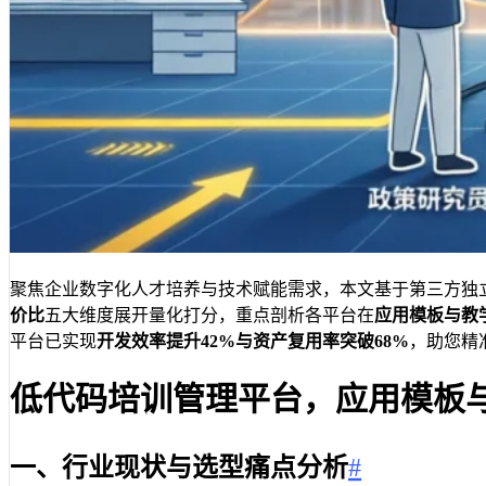
聚焦企业数字化人才培养与技术赋能需求，本文基于第三方独
价比
五大维度展开量化打分，重点剖析各平台在
应用模板与教
平台已实现
开发效率提升42%
与
资产复用率突破68%
，助您精
低代码培训管理平台，应用模板
一、行业现状与选型痛点分析
#