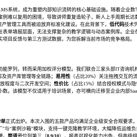
LMS系统，成为重塑内部知识流转的核心基础设施。随着企业数
例难以复用的困境，导致讲师重复造轮子，新人上手周期长达数
的资产管理工具而被迫放弃标准化建设。在此背景下，
低代码
技术
在表单填报层面，无法支撑复杂的教学逻辑与动态案例库。企业
实项目反馈与第三方测试数据，为您拆解当前市场的竞争格局。
功能罗列，转而采用加权评分模型。我们联合三家头部IT咨询机
踪及资产库管理等全链路；
易用性
（占比20%）关注拖拽交互的
I开放程度与二次开发空间；
性价比
（占比15%）结合授权模式与
数。该模型不仅适用于培训场景，亦可横向迁移至企业内部Sa
榜单
正式出炉。本次入围的五款产品均满足企业级安全合规要求
厂”与“案例沙箱”模块，支持一键克隆教学环境，大幅降低运维
硬。
简道云
位列第三（
8.9/10
），报表可视化能力出色，但高级组