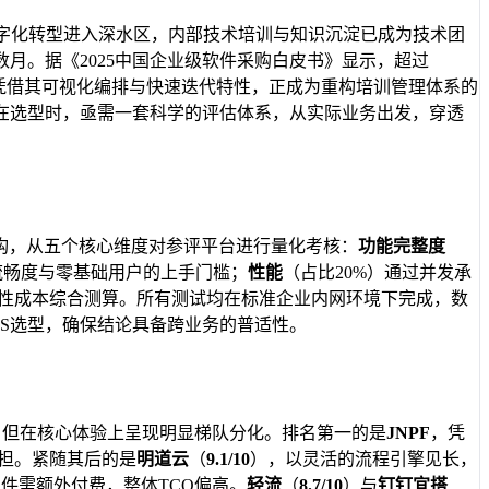
字化转型进入深水区，内部技术培训与知识沉淀已成为技术团
月。据《2025中国企业级软件采购白皮书》显示，超过
凭借其可视化编排与快速迭代特性，正成为重构培训管理体系的
在选型时，亟需一套科学的评估体系，从实际业务出发，穿透
构，从五个核心维度对参评平台进行量化考核：
功能完整度
流畅度与零基础用户的上手门槛；
性能
（占比20%）通过并发承
隐性成本综合测算。所有测试均在标准企业内网环境下完成，数
aS选型，确保结论具备跨业务的普适性。
，但在核心体验上呈现明显梯队分化。排名第一的是
JNPF
，凭
负担。紧随其后的是
明道云
（
9.1/10
），以灵活的流程引擎见长，
件需额外付费，整体TCO偏高。
轻流
（
8.7/10
）与
钉钉宜搭