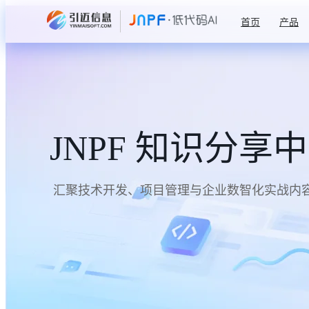
首页
产品
JNPF 知识分享
汇聚技术开发、项目管理与企业数智化实战内