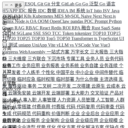
ELK
Elysia
ESQL
Git
Git 分支
GitLab
Go
Go 泛型
Go 语言
更多
H5/APP
IDC 报告
IDC 数据
IDEA
IM 系统
IoT
Istio
ISV
Java
JNPF
JVM
K8s
Kubernetes
MES
MySQL
Naive
Next
Next.js
站点统计
Nginx
Node.js
OA
OOM
OpenClaw
pandas
POC
Prompt
Python
Qwen
RAG
RBAC
React
Redis
ROI
RPA 融合
Rust
SaaS
Saga
文章
SBOM
SGLang
SSE
SSO
TCC
Token
tokenizer
TOP10
TOP15
1741
TOP20
TOP25
TOP30
Top5
TOP50
Transformer
ts
TypeScript
UI
UI 测试
uniapp
UniApp
Vite
vLLM
vs
VSCode
Vue
Vue3
分类
vuepress
WebAssembly
一站式方案
万字长文
三大报告
三大指
6
标
三大维度
三方联合
下沉市场
专属工具
业务人员
业务代码
业务工作
业务应用
业务报表
业务系统
业务自建
业务连续
个
标签
1132
人开发者
个人练手
个性化
中国平台
中小企业
中间件替代
临
时切换
临时应急
临时权限
临时部署
为什么你做
主流选择
乱
总字数
象
事件驱动
事务
二叉树
二次开发
二次搭建
云原生
云成本
云
6,609,519
端
云端免安装
云端开发
云端部署
五大能力
交叉验证
产品对
比
人事
人事入职
人事管理
人力资源
人员管理
人工智能
人群
运行时长
解析
从零搭建
付费商用
付费版
代码
代码复用
代码审查
代码
585
天
生成
代码规范
代码重构
价值判断
企业
企业后台
企业应用
企
业数字化
企业服务
企业架构
企业级
企业级应用
企业规模
企
最后活动
业调研
企业选型
优势
优化
优化方案
优化解决方案
优缺点
传
64
天前