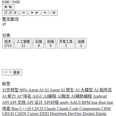
0:00
/
0:00
暂无歌词
分类
技术
人工智能
后端
前端
开发工具
运维
1713
11
9
5
2
1
更多
标签
35岁转型
90%
Agent
AI
AI Agent
AI 原生
AI 大模型
AI 程序员
AI 能力
AI"排名
AIGC
AI编程
AI融合
AI辅助编程
Android
API
API 文档
API 设计
API对接
apply
ArkUI
BPM
bug
Bug
bug
排查
Bun
C++20
CI/CD
Claude
Claude Code
Components
CRM
CRUD
CSDN
Cursor
DDD
DeepSeek
DevOps
Docker
Elastic