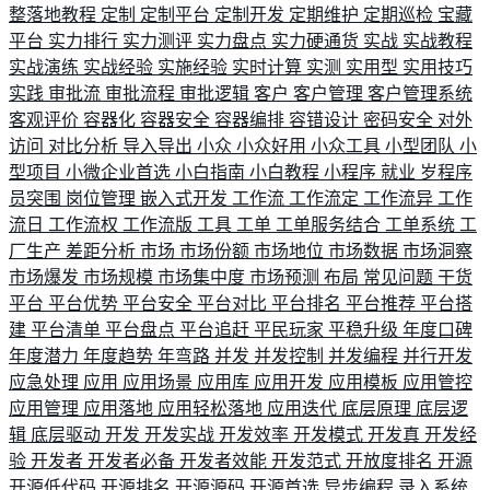
整落地教程
定制
定制平台
定制开发
定期维护
定期巡检
宝藏
平台
实力排行
实力测评
实力盘点
实力硬通货
实战
实战教程
实战演练
实战经验
实施经验
实时计算
实测
实用型
实用技巧
实践
审批流
审批流程
审批逻辑
客户
客户管理
客户管理系统
客观评价
容器化
容器安全
容器编排
容错设计
密码安全
对外
访问
对比分析
导入导出
小众
小众好用
小众工具
小型团队
小
型项目
小微企业首选
小白指南
小白教程
小程序
就业
岁程序
员突围
岗位管理
嵌入式开发
工作流
工作流定
工作流异
工作
流日
工作流权
工作流版
工具
工单
工单服务结合
工单系统
工
厂生产
差距分析
市场
市场份额
市场地位
市场数据
市场洞察
市场爆发
市场规模
市场集中度
市场预测
布局
常见问题
干货
平台
平台优势
平台安全
平台对比
平台排名
平台推荐
平台搭
建
平台清单
平台盘点
平台追赶
平民玩家
平稳升级
年度口碑
年度潜力
年度趋势
年弯路
并发
并发控制
并发编程
并行开发
应急处理
应用
应用场景
应用库
应用开发
应用模板
应用管控
应用管理
应用落地
应用轻松落地
应用迭代
底层原理
底层逻
辑
底层驱动
开发
开发实战
开发效率
开发模式
开发真
开发经
验
开发者
开发者必备
开发者效能
开发范式
开放度排名
开源
开源低代码
开源排名
开源源码
开源首选
异步编程
录入系统