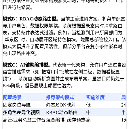
此类方案在应对组织架构频繁变动时，平均需耗费2.5个工作
日进行热修复。
模式B：RBAC动态路由型
。当前主流进阶方案，将菜单配置
与用户角色、数据权限解耦。系统根据登录态实时请求路由
表，支持条件表达式过滤。例如，当检测到用户所属部门为
“华东区”时，自动展开区域特色模块，隐藏总部管控入口。该
模式大幅提升了配置灵活性，但部分平台在复杂条件嵌套时
会出现路由冲突。
模式C：AI辅助编排型
。代表新一代架构，允许用户通过自然
语言描述需求（如“把常用审批放在左侧二级，数据看板置
顶”），系统自动解析意图并生成布局草案。虽然目前仍处于
Beta阶段，但已展现出颠覆性潜力。
配置场景
推荐架构模式
实施难度
典
固定岗位导航
静态JSON映射
低
2小
多角色差异化视图
RBAC动态路由
中
半
高管/业务总监工作台
混合编排+缓存预热
高
1天