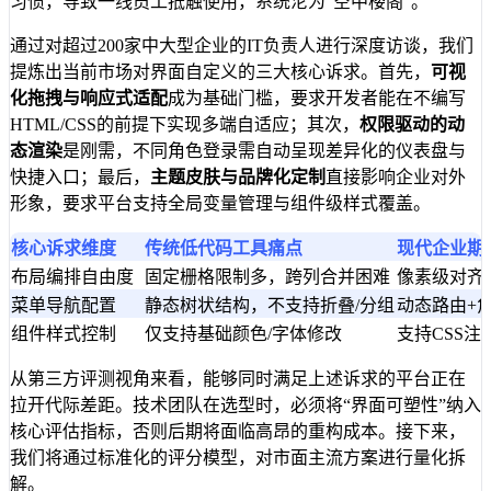
习惯，导致一线员工抵触使用，系统沦为“空中楼阁”。
通过对超过200家中大型企业的IT负责人进行深度访谈，我们
提炼出当前市场对界面自定义的三大核心诉求。首先，
可视
化拖拽与响应式适配
成为基础门槛，要求开发者能在不编写
HTML/CSS的前提下实现多端自适应；其次，
权限驱动的动
态渲染
是刚需，不同角色登录需自动呈现差异化的仪表盘与
快捷入口；最后，
主题皮肤与品牌化定制
直接影响企业对外
形象，要求平台支持全局变量管理与组件级样式覆盖。
核心诉求维度
传统低代码工具痛点
现代企业期
布局编排自由度
固定栅格限制多，跨列合并困难
像素级对齐
菜单导航配置
静态树状结构，不支持折叠/分组
动态路由+
组件样式控制
仅支持基础颜色/字体修改
支持CSS注
从第三方评测视角来看，能够同时满足上述诉求的平台正在
拉开代际差距。技术团队在选型时，必须将“界面可塑性”纳入
核心评估指标，否则后期将面临高昂的重构成本。接下来，
我们将通过标准化的评分模型，对市面主流方案进行量化拆
解。