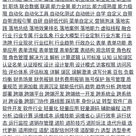
划
职场
联合数据
联调
能力全景
能力对比
能力成熟度
能力极
限
自动化
自动化工具
自动化测试
自动统计
自学
自定义
自带
自带流程引擎
自研
自研低代码
菜单自定义
营销泡沫
落地实
践
落地总结
落地效果排名
落地案例
落地能力
虚拟线程
融合
行业
行业专属
行业乱象
行业大模型
行业定制
行业方案
行业
洗牌
行业现状
行业红利
行业趋势
行政办公
表单
表单功能
表
单应用
表单流程
表单管理
表单配置
表结构
观念转变
角色权
限
角色管理
解决方法
解析
计算逻辑
认可标准
认知
认知误区
认证名单
认证授权
设计
设计复用
设计模式
访客权限
访问风
险
评价体系
评估标准
详解
误区
误解澄清
读写分离
豆包
负载
均衡
财务场景
财务报销
财务费用报销
账号保护
账号管理
质
量规范
资源加载
资源沉淀
赋能低代码
趋势
趋势分析
跨地域
部署
跨端
跨端平台
跨端开发
跨端统一开发
跨系统业
跨系统
对
跨设备
跨部门协作
路线图
踩坑率
身份认证
转型
软件厂商
软件开发
软件行业
轻量化
轻量应用
轻量源码
辅助编程
边界
分析
边缘计算
运维成本
运维技能
运维省心
运行效率
运行状
态
运行监控
进销存管理
进阶
进阶技巧
进阶玩法
迭代升级
迭
代更新
适用岗位
适配
适配信创环境
适配能力
选型
选型参考