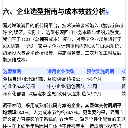
六、企业选型指南与成本效益分析
#
面对琳琅满目的低代码平台，技术决策者常陷入“功能越多越
好”的误区。实际上，选型必须回归业务本质与组织成熟度。
我们基于TCO（总拥有成本）模型，对典型企业场景进行了
ROI测算。假设一家中型企业计划重构内部OA与CRM系统，
初始投入包含平台授权费、实施服务费、二次开发工时及后
期运维成本。
选型策略
适用企业类型
预估实施周期
3
全栈自研+低代码辅助
互联网/高科技公司
4-6个月
中
标准化SaaS订阅
中小企业/初创团队
2-4周
低
私有化部署+深度定制
金融/政务/大型制造
3-5个月
较
调研表明，采用成熟低代码方案的企业，其
整体交付周期平
均缩短58.3%
，人力成本节约约
34.7%
。更重要的是，界面自
定义能力直接影响了系统的“存活率”。缺乏个性化配置的工具
往往在上线半年后因用户体验不佳被弃用，造成前期投资打