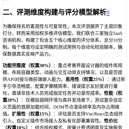
二、评测维度构建与评分模型解析
#
为确保排名的客观性与可复现性，本次评测摒弃了主观印象
打分，转而采用加权多维评估模型。我们联合三家独立SaaS
咨询机构，构建了包含五个核心维度的评分体系，总分10分
制。每个维度均设定明确的测试用例与自动化校验脚本，确
保数据真实反映产品力。
功能完整度（权重30%）
：重点考察界面设计器的组件库规
模、布局容器类型、动画与交互动效支持情况，以及是否提
供API对接与微前端嵌入能力。
易用性（权重25%）
：通过新
手引导流畅度、配置步骤精简率、错误提示友好度进行量
化，邀请非技术人员完成指定任务并记录完成率。
性能（权
重20%）
：在模拟弱网环境与高并发场景下，测试复杂自定
义页面的首屏加载时间、DOM节点渲染帧率及内存占用峰
值。
扩展性（权重15%）
：评估是否支持Vue/React生态组件
引入、自定义插件市场接入及私有化部署兼容性。
性价比
（权重10%）
：结合授权模式、按量计费透明度及实施服务