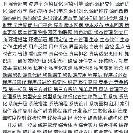
下
混合部署
渗透率
渲染优化
渲染引擎
源码
源码交付
源码优
化
源码分享
源码剖析
源码学习
源码对比
源码推荐
源码改造
源码结构
源码解读
源码调试
满意度
漏洞扫描
漏洞检测
潜力
推荐
灵活配置
热门平台
爆发
版本区别
版本发布
版本回滚
版
本更新
版本管理
物业园区
物联网
特色功能
状态管理
独立厂
商
环境搭建
环境部署
瓶颈定位
生产管理
生态
生态伙伴
生态
合作
生成式
用户反馈
用户评选
界面美化
白皮书
监控
盘点
省
时省力
省钱
看似简单
真实价值
真实排名
真实适配
知识库
知
识库，
研发效能升级
研发流程
破局
硬件交互
硬核能力
视觉
效果
离线环境
私有化
私有化实测
私有环境
私有部署
秒杀
移
动端
移动端低代码
移动端工
移动端应用
程序员
程序员必看
程序员替代
程序员进阶
稳定性
稳定运行
突围
竞争力
竞争格
局
第一梯队
第三方对接
第三方系统
简单易用
算法
管理平台
管理系统
类型安全
类型系统
精细化管控
精致应用
系统
系统
化
系统升级
系统搭建
系统编程
系统设计
系统重构
红利
索引
组件
组件复用
组件封装教程
组件开发
组件生态化
组织管理
细粒度控制
终极榜单
终极盘点
经验分享
结合使用
结构化
统
一开发
统一登录
统筹管理
综合体验
综合实力
综合排名
缓存
缓存问题
编排引擎
编程
缩短周期
职业发展
职业定位
职业规