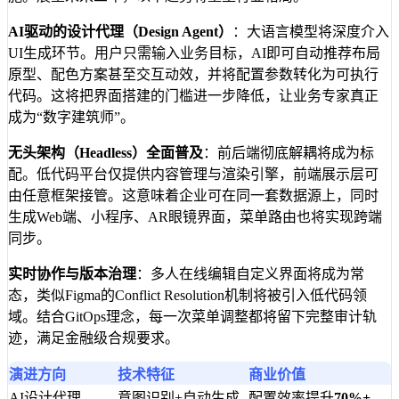
AI驱动的设计代理（Design Agent）
：大语言模型将深度介入
UI生成环节。用户只需输入业务目标，AI即可自动推荐布局
原型、配色方案甚至交互动效，并将配置参数转化为可执行
代码。这将把界面搭建的门槛进一步降低，让业务专家真正
成为“数字建筑师”。
无头架构（Headless）全面普及
：前后端彻底解耦将成为标
配。低代码平台仅提供内容管理与渲染引擎，前端展示层可
由任意框架接管。这意味着企业可在同一套数据源上，同时
生成Web端、小程序、AR眼镜界面，菜单路由也将实现跨端
同步。
实时协作与版本治理
：多人在线编辑自定义界面将成为常
态，类似Figma的Conflict Resolution机制将被引入低代码领
域。结合GitOps理念，每一次菜单调整都将留下完整审计轨
迹，满足金融级合规要求。
演进方向
技术特征
商业价值
AI设计代理
意图识别+自动生成
配置效率提升
70%+