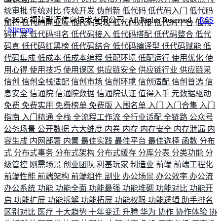
统审批
传统对比
传统开发
伪创新
低代码
低代码入门
低代码
©
2026
福建引迈信息技术有限公司. All Rights Reserved. /
RSS
加持
低代码商业版
低代码实现
低代码对接
低代码平台
低代
/
Sitemap
码扩展
低代码排名
低代码接入
低代码搭配
低代码整合
低代
码真
低代码红黑榜
低代码结合
低代码编译型
低代码赋能
低
代码集成
低成本
低成本编程
低配环境
低配运行
使用优化
使
用心得
使用技巧
使用误区
供应链安全
供应链行业
供应链采
信创
信创全栈适配
信创市场
信创环境
信创适配
信创首选
信
息安全
信通院
信通院数据
信通院认证
值得入手
元数据驱动
免费
免费实用
免费榜单
免费版
入围名单
入门
入门合集
入门
指南
入门精通
全栈
全流程工作流
全行业适配
全链路
公众号
公务场景
公开数据
六大维度
内卷
内存
内存安全
内存泄漏
内
容生成
内网部署
内置
最佳实践
最佳平台
最佳选择
函数
分布
式
分布式事务
分布式架构
分布式缓存
分库分表
分类功能
分
级管控
刚需场景
创业团队
利基玩家
制造业
前端
前端工程化
前端性能
前端架构
前端组件
副业
办公场景
办公效率
办公流
办公系统
功能
功能全面
功能最强
功能堆砌
功能对比
功能开
启
功能扩展
功能拆解
功能拓展
功能权限
功能逻辑
助手排名
区别对比
医疗
十大趋势
十年变迁
升腾
华为
协作
协作体验
协