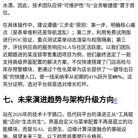
水漂。因此，技术团队应将“可维护性”与“业务敏捷度”置于首
位。
在具体操作中，建议遵循“三步走”原则：第一步，明确核心痛
点（是表单堆积还是导航混乱）；第二步，利用免费试用版
进行POC验证，重点测试菜单动态渲染与权限隔离；第三
步，评估供应商的服务响应SLA与社区活跃度。以我们团队
近期跟进的某连锁零售集团项目为例，他们最终选定了一款
支持高级界面配置的解决方案，不仅快速搭建了门店巡检与
库存预警模块，更通过个性化菜单为店长提供了“一键导出日
报”的快捷入口，使一线采纳率从初期的41%跃升至
89%
。这
充分证明，选对平台就是选对增长杠杆。
七、未来演进趋势与架构升级方向
#
站在2026年的技术十字路口，低代码平台的演进正从“工具赋
能”迈向“生态共生”。界面自定义与菜单配置不再是孤立的功
能模块，而是与AI、云原生、边缘计算深度融合的基础设
施。展望未来三年，以下趋势将重塑行业格局。