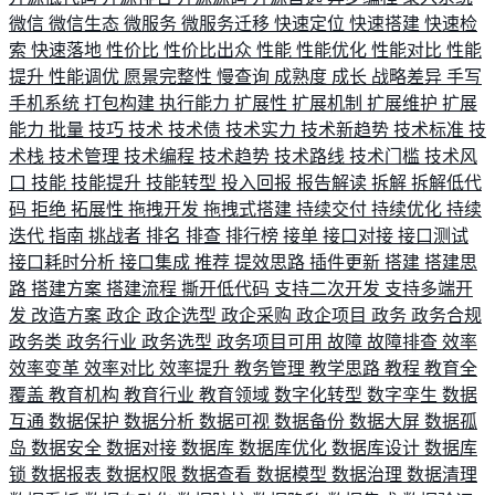
微信
微信生态
微服务
微服务迁移
快速定位
快速搭建
快速检
索
快速落地
性价比
性价比出众
性能
性能优化
性能对比
性能
提升
性能调优
愿景完整性
慢查询
成熟度
成长
战略差异
手写
手机系统
打包构建
执行能力
扩展性
扩展机制
扩展维护
扩展
能力
批量
技巧
技术
技术债
技术实力
技术新趋势
技术标准
技
术栈
技术管理
技术编程
技术趋势
技术路线
技术门槛
技术风
口
技能
技能提升
技能转型
投入回报
报告解读
拆解
拆解低代
码
拒绝
拓展性
拖拽开发
拖拽式搭建
持续交付
持续优化
持续
迭代
指南
挑战者
排名
排查
排行榜
接单
接口对接
接口测试
接口耗时分析
接口集成
推荐
提效思路
插件更新
搭建
搭建思
路
搭建方案
搭建流程
撕开低代码
支持二次开发
支持多端开
发
改造方案
政企
政企选型
政企采购
政企项目
政务
政务合规
政务类
政务行业
政务选型
政务项目可用
故障
故障排查
效率
效率变革
效率对比
效率提升
教务管理
教学思路
教程
教育全
覆盖
教育机构
教育行业
教育领域
数字化转型
数字孪生
数据
互通
数据保护
数据分析
数据可视
数据备份
数据大屏
数据孤
岛
数据安全
数据对接
数据库
数据库优化
数据库设计
数据库
锁
数据报表
数据权限
数据查看
数据模型
数据治理
数据清理