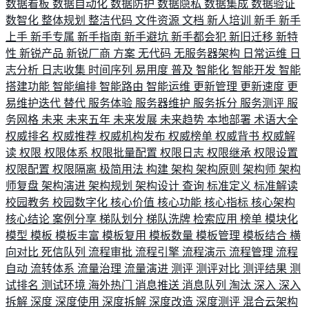
数据看板
数据自动化
数据防护
数据隐私
数据集成
数据验证
数智化
整体规划
整洁代码
文件资源
文档
新人培训
新手
新手
上手
新手专属
新手指南
新手避坑
新手都会犯
新旧迁移
新特
性
新锐产品
新锐厂商
方案
无代码
无服务器架构
日常运维
日
志分析
日志收集
时间序列
易用度
普及
智能化
智能开发
智能
搭建功能
智能编排
智能路由
智能运维
更新管理
更新速度
更
易维护迭代
替代
服务体验
服务器维护
服务拆分
服务测评
服
务网格
未来
未来五年
未来发展
未来趋势
本地部署
术语大全
权威排名
权威推荐
权威机构发布
权威榜单
权威背书
权威解
读
权限
权限体系
权限批量配置
权限日志
权限继承
权限设置
权限配置
权限隔离
极简用法
构建
架构
架构原则
架构师
架构
师复盘
架构演进
架构规划
架构设计
查询
标准定义
标准解读
校园教务
校园数字化
核心价值
核心功能
核心指标
核心架构
核心结论
案例分享
梯队划分
梯队洗牌
检索应用
榜单
模块化
模型
模板
模板丰富
模板复用
模板数量
模板管理
模板结合
横
向对比
死信队列
流程审批
流程引擎
流程演示
流程管理
流程
自动
流转体系
流量治理
流量演进
测评
测评对比
测评结果
测
试排名
测试环境
海外热门
消息推送
消息队列
淘汰
深入
深入
拆解
深度
深度使用
深度拆解
深度改造
深度测评
混合云架构