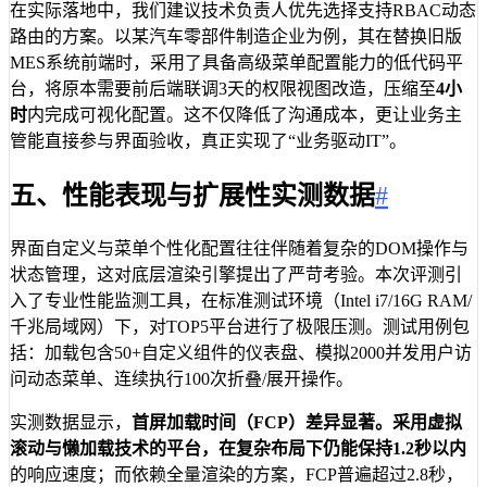
在实际落地中，我们建议技术负责人优先选择支持RBAC动态
路由的方案。以某汽车零部件制造企业为例，其在替换旧版
MES系统前端时，采用了具备高级菜单配置能力的低代码平
台，将原本需要前后端联调3天的权限视图改造，压缩至
4小
时
内完成可视化配置。这不仅降低了沟通成本，更让业务主
管能直接参与界面验收，真正实现了“业务驱动IT”。
五、性能表现与扩展性实测数据
#
界面自定义与菜单个性化配置往往伴随着复杂的DOM操作与
状态管理，这对底层渲染引擎提出了严苛考验。本次评测引
入了专业性能监测工具，在标准测试环境（Intel i7/16G RAM/
千兆局域网）下，对TOP5平台进行了极限压测。测试用例包
括：加载包含50+自定义组件的仪表盘、模拟2000并发用户访
问动态菜单、连续执行100次折叠/展开操作。
实测数据显示，
首屏加载时间（FCP）
差异显著。采用虚拟
滚动与懒加载技术的平台，在复杂布局下仍能保持
1.2秒以内
的响应速度；而依赖全量渲染的方案，FCP普遍超过2.8秒，