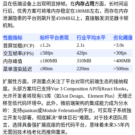
且在低端设备上出现明显掉帧。在
内存占用
方面，长时间运
行后，优秀方案可将堆内存稳定在180MB左右，而存在内存
泄漏隐患的平台则飙升至450MB以上，直接触发浏览器卡顿
机制。
性能指标
标杆平台表现
行业平均水平
劣化阈值
≤1.2s
2.1s
>3.0s
首屏加载(FCP)
≥58fps
42fps
<30fps
交互帧率(FPS)
≤180MB
310MB
>400MB
内存峰值
≤80ms
220ms
>500ms
菜单渲染延迟
扩展性方面，评测重点关注了平台对现代前端生态的接纳程
度。头部方案均已支持Vue 3 Composition API与React Hooks，
允许开发者将现有UI库（如Ant Design、Element Plus）无缝迁
移至低代码环境中。此外，微前端架构的集成能力成为分水
岭：支持qiankun或Module Federation的平台，可实现子系统独
立开发与部署，彻底解决“单体巨石”难题。对于技术团队而
言，选择具备强扩展底座的低代码平台，意味着未来3-5年内
无需因技术栈老化而推倒重来。