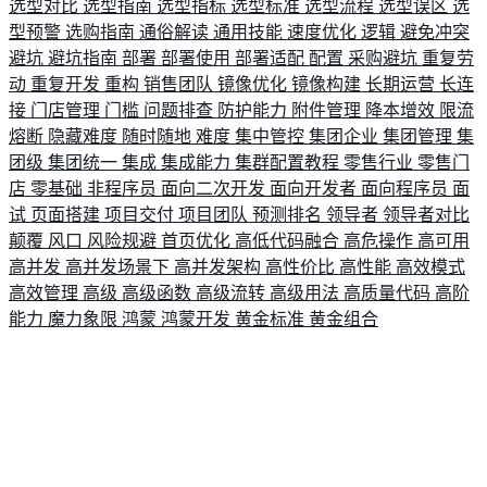
选型对比
选型指南
选型指标
选型标准
选型流程
选型误区
选
型预警
选购指南
通俗解读
通用技能
速度优化
逻辑
避免冲突
避坑
避坑指南
部署
部署使用
部署适配
配置
采购避坑
重复劳
动
重复开发
重构
销售团队
镜像优化
镜像构建
长期运营
长连
接
门店管理
门槛
问题排查
防护能力
附件管理
降本增效
限流
熔断
隐藏难度
随时随地
难度
集中管控
集团企业
集团管理
集
团级
集团统一
集成
集成能力
集群配置教程
零售行业
零售门
店
零基础
非程序员
面向二次开发
面向开发者
面向程序员
面
试
页面搭建
项目交付
项目团队
预测排名
领导者
领导者对比
颠覆
风口
风险规避
首页优化
高低代码融合
高危操作
高可用
高并发
高并发场景下
高并发架构
高性价比
高性能
高效模式
高效管理
高级
高级函数
高级流转
高级用法
高质量代码
高阶
能力
魔力象限
鸿蒙
鸿蒙开发
黄金标准
黄金组合