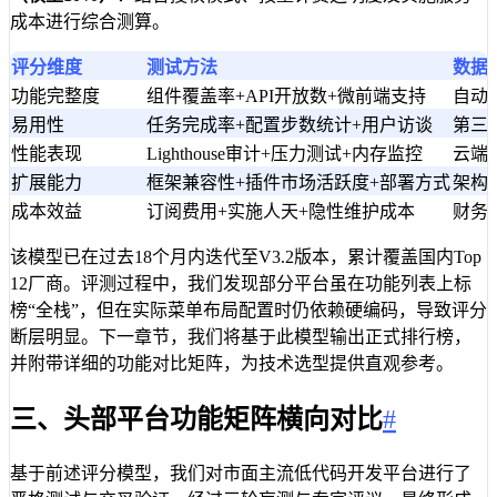
成本进行综合测算。
评分维度
测试方法
数据
功能完整度
组件覆盖率+API开放数+微前端支持
自动
易用性
任务完成率+配置步数统计+用户访谈
第三
性能表现
Lighthouse审计+压力测试+内存监控
云端
扩展能力
框架兼容性+插件市场活跃度+部署方式
架构
成本效益
订阅费用+实施人天+隐性维护成本
财务
该模型已在过去18个月内迭代至V3.2版本，累计覆盖国内Top
12厂商。评测过程中，我们发现部分平台虽在功能列表上标
榜“全栈”，但在实际菜单布局配置时仍依赖硬编码，导致评分
断层明显。下一章节，我们将基于此模型输出正式排行榜，
并附带详细的功能对比矩阵，为技术选型提供直观参考。
三、头部平台功能矩阵横向对比
#
基于前述评分模型，我们对市面主流低代码开发平台进行了