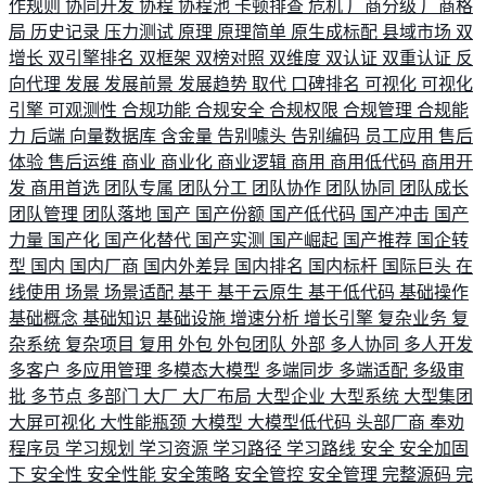
作规则
协同开发
协程
协程池
卡顿排查
危机
厂商分级
厂商格
局
历史记录
压力测试
原理
原理简单
原生成标配
县域市场
双
增长
双引擎排名
双框架
双榜对照
双维度
双认证
双重认证
反
向代理
发展
发展前景
发展趋势
取代
口碑排名
可视化
可视化
引擎
可观测性
合规功能
合规安全
合规权限
合规管理
合规能
力
后端
向量数据库
含金量
告别噱头
告别编码
员工应用
售后
体验
售后运维
商业
商业化
商业逻辑
商用
商用低代码
商用开
发
商用首选
团队专属
团队分工
团队协作
团队协同
团队成长
团队管理
团队落地
国产
国产份额
国产低代码
国产冲击
国产
力量
国产化
国产化替代
国产实测
国产崛起
国产推荐
国企转
型
国内
国内厂商
国内外差异
国内排名
国内标杆
国际巨头
在
线使用
场景
场景适配
基于
基于云原生
基于低代码
基础操作
基础概念
基础知识
基础设施
增速分析
增长引擎
复杂业务
复
杂系统
复杂项目
复用
外包
外包团队
外部
多人协同
多人开发
多客户
多应用管理
多模态大模型
多端同步
多端适配
多级审
批
多节点
多部门
大厂
大厂布局
大型企业
大型系统
大型集团
大屏可视化
大性能瓶颈
大模型
大模型低代码
头部厂商
奉劝
程序员
学习规划
学习资源
学习路径
学习路线
安全
安全加固
下
安全性
安全性能
安全策略
安全管控
安全管理
完整源码
完