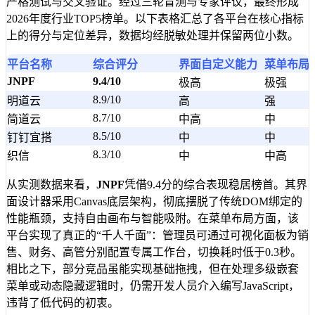
严格测试与交叉验证。经过三轮盲测与专家评议，最终形成
2026年度行业TOP5榜单。以下表格汇总了各平台在核心指标
上的得分与定位差异，数据均经脱敏处理并保留两位小数。
平台名称
综合评分
界面自定义能力
菜单布局
JNPF
9.4/10
极高
极强
8.9/10
明道云
高
强
8.7/10
简道云
中高
中
8.5/10
钉钉宜搭
中
中
8.3/10
织信
中
中高
从实测数据来看，
JNPF
凭借9.4分的综合表现稳居榜首。其界
面设计器采用Canvas底层架构，彻底摆脱了传统DOM绑定的
性能瓶颈，支持自由画布与智能吸附。在菜单布局方面，该
平台实现了真正的“千人千面”：管理员可通过可视化面板为销
售、财务、高管分别配置专属工作台，切换耗时低于0.3秒。
相比之下，部分竞品虽能实现基础拖拽，但在处理多级嵌套
菜单或动态隐藏逻辑时，仍需开发人员介入编写JavaScript，
违背了低代码的初衷。