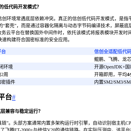
的低代码开发模式？
至信创环境常遇底层依赖冲突。真正的信创低代码开发模式，是指平台内
的“套壳”，而是通过容器化隔离与动态字节码编译技术，屏蔽底层
政务云平台在替换国外中间件时，依托该模式将报表模块开发时
快速构建符合国密标准的安全应用。
平台
信创全适配低代
鲲鹏、飞腾、龙
封闭环境
开源OpenJDK+
2周
开箱即用，平均
4
加密插件
内置SM2/SM3/
平台
#
底层兼容与稳定运行？
具链”。头部方案通常内置多架构运行时引擎，自动识别宿主机C
飞腾FT-2000+与统信V20的通信链路。在实际压测中，该