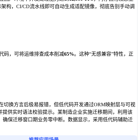
架构，CI/CD流水线即可自动生成适配镜像，彻底告别手动调
低代码，可将运维排查成本削减
65%
。这种“无感兼容”特性，正
L在切换方言后极易报错，但低代码开发通过ORM映射层与可视
法，并提供实时语法校验提示。某制造企业实施迁移期间，利用该
，确保迁移窗口期业务零中断。数据显示，采用低代码辅助迁
推荐应用场景