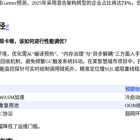
rtner预测，2025年采用混合架构转型的企业占比将达
73%
。
径
#
出现卡顿，该如何进行性能调优？
境，优化需从“编译预热”、“内存治理”与“异步解耦”三方面入手
回收机制，避免频繁GC触发系统抖动。在某智慧城市项目中，技
能监控探针可实时绘制调用链拓扑，精准定位慢SQL或阻塞线
预期收
WASM加速
冷启动
象复用池
OOM
IC协议
弱网环
幅降低了运维门槛。