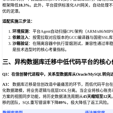
框架降低
18.3%
。此外，平台提供标准化API网关，自动处理
优的泥潭。
适配实施三步法：
环境探测
：平台Agent自动扫描CPU架构（ARM/x86/MI
依赖注入
：按需拉取对应版本的GCC编译器与国密SSL库
沙箱验证
：在隔离容器中执行冒烟测试，兼容性通过率
是技术选型时的核心考量指标。
三、异构数据库迁移中低代码平台的核心
Q3：在信创替代进程中，关系型数据库从Oracle/MySQ
A3：
数据库迁移是信创改造中最痛苦的环节，而低代码平台在此
化数据建模，将业务逻辑与底层DDL分离。当企业将核心账务系
方案的视图同步功能，将历史数据清洗周期从
45天缩短至12天
移的团队，SQL重写错误率下降
89%
，极大降低了返工风险。
数据库类型
语法兼容度