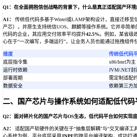
Q1：在全面拥抱信创战略的背景下，什么是真正适配国产环境
A1：
传统低代码多基于Wintel或LAMP架构设计，直接迁移
产芯），并原生支持统信UOS、麒麟等操作系统。它并非简单
代码的企业，其应用交付效率平均提升
42.5%
。例如，某省级
心在于“一次编写，多端运行”，让业务人员也能通过拖拽组件
维度
传统低代码
底层指令集
x86/Intel为主
运行时依赖
JVM/.NET
部署周期
需定制适配约
数据安全
依赖第三方
二、国产芯片与操作系统如何适配低代码
Q2：面对碎片化的国产芯片与OS生态，低代码平台如何实现
A2：
适配国产软硬件的关键在于“抽象层解耦”与“交叉编译工
心系统为例，平台底层采用
JNPF
的跨平台编译架构，成功打通了