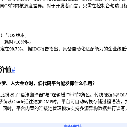
不同OS的内核调度差异。对于开发者而言，只需在控制台勾选目标
PS）与OS版本。
，耗时<10分钟。
稳定在
98.7%
。 据IDC报告指出，具备自动化适配能力的企业级
价值
#
L转向达梦、人大金仓时，低代码平台能发挥什么作用？
扮演了“语法翻译器”与“逻辑缓冲带”的角色。传统硬编码SQ
统从Oracle迁往达梦DMP时，平台可自动转换存储过程语
。同时，平台内置的连接池管理模块支持多源异构数据并行读写
事务支持