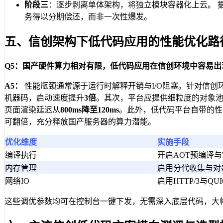
阶段三
：逐步剥离单体架构，将独立模块容器化上云。 据Ga
务得以分期偿还，而非一次性爆发。
五、信创架构下低代码应用的性能优化路
Q5：国产硬件算力相对有限，低代码应用在信创环境中容易
A5：
性能瓶颈通常源于运行时解释开销与I/O阻塞。针对信创环
机器码，启动速度提升
3倍
。其次，平台应提供细粒度的对象池
页面渲染延迟从
800ms降至120ms
。此外，低代码平台自带的性
可翻倍，充分释放国产服务器的算力潜能。
优化维度
实施手段
编译执行
开启AOT预编译与
内存管理
启用分代收集与对
网络IO
启用HTTP/3与QU
这些调优参数均可在控制台一键下发，无需深入底层代码，大