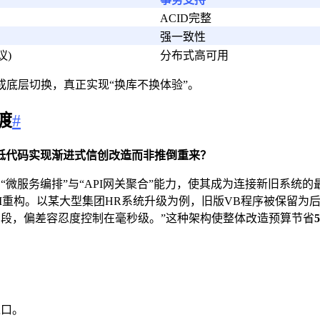
ACID完整
强一致性
议)
分布式高可用
底层切换，真正实现“换库不换体验”。
渡
#
何利用低代码实现渐进式信创改造而非推倒重来？
微服务编排”与“API网关聚合”能力，使其成为连接新旧系统
与UI重构。以某大型集团HR系统升级为例，旧版VB程序被保留
段，偏差容忍度控制在毫秒级。”这种架构使整体改造预算节省
入口。