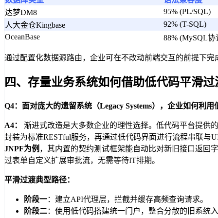
95% (PL/SQL)
达梦DM8
92% (T-SQL)
人大金仓Kingbase
OceanBase
88% (MySQL协
通过配置化数据源路由，企业可在不改动前端交互的前提下完成
四、存量业务系统如何借助低代码平滑过
Q4：面对庞大的遗留系统（Legacy Systems），企业如
A4：
渐进式改造是大多数企业的理性选择。低代码平台提供的“
封装为标准RESTful服务，再通过低代码界面进行流程串联
JNPF为例
，其内置的契约测试框架能自动比对新旧接口返回字
过表单自定义扩展审批流，无需等待IT排期。
平滑过渡典型路径：
阶段一
：建立API代理层，拦截并缓存高频查询请求。
阶段二
：使用低代码搭建统一门户，整合分散的旧系统