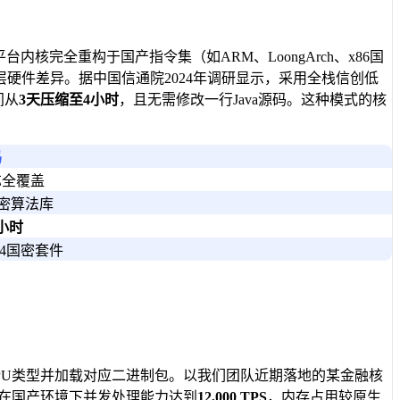
核完全重构于国产指令集（如ARM、LoongArch、x86国
硬件差异。据中国信通院2024年调研显示，采用全栈信创低
间从
3天压缩至4小时
，且无需修改一行Java源码。这种模式的核
码
芯全覆盖
国密算法库
小时
SM4国密套件
PU类型并加载对应二进制包。以我们团队近期落地的某金融核
平台在国产环境下并发处理能力达到
12,000 TPS
，内存占用较原生