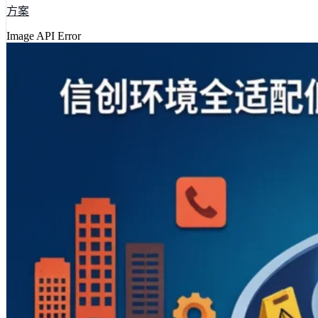
方案
Image API Error