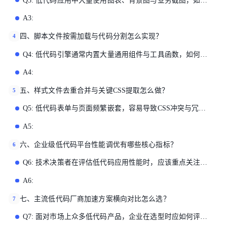
Q3: 低代码应用中大量使用图表、背景图与业务截图，如何在不牺牲画质的前提下大幅降低图片加载开销？
A3:
四、脚本文件按需加载与代码分割怎么实现？
4
Q4: 低代码引擎通常内置大量通用组件与工具函数，如何通过代码分割与动态导入减少主包体积并提升执行效率？
A4:
五、样式文件去重合并与关键CSS提取怎么做？
5
Q5: 低代码表单与页面频繁嵌套，容易导致CSS冲突与冗余，如何清理无用样式并加速关键渲染路径？
A5:
六、企业级低代码平台性能调优有哪些核心指标？
6
Q6: 技术决策者在评估低代码应用性能时，应该重点关注哪些Web Vitals指标？如何建立持续监控体系？
A6:
七、主流低代码厂商加速方案横向对比怎么选？
7
Q7: 面对市场上众多低代码产品，企业在选型时应如何评估其静态资源架构与性能加速能力？不同厂商方案有何差异？