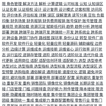
限
角色管理
解决方法
解析
计算逻辑
认可标准
认知
认知误区
认证名单
认证授权
设计
设计复用
设计模式
访客权限
访问风
险
评价体系
评估标准
详解
误区
误解澄清
读写分离
豆包
负载
均衡
财务场景
财务报销
财务费用报销
账号保护
账号管理
质
量规范
资源加载
资源沉淀
赋能低代码
趋势
趋势分析
跨地域
部署
跨端
跨端平台
跨端开发
跨端统一开发
跨系统业
跨系统
对
跨设备
跨部门协作
路线图
踩坑率
身份认证
转型
软件厂商
软件开发
软件行业
轻量化
轻量应用
轻量源码
辅助编程
边界
分析
边缘计算
运维成本
运维技能
运维省心
运行效率
运行状
态
运行监控
进销存管理
进阶
进阶技巧
进阶玩法
迭代升级
迭
代更新
适用岗位
适配
适配信创环境
适配能力
选型
选型参考
选型对比
选型指南
选型指标
选型标准
选型流程
选型误区
选
型预警
选购指南
通俗解读
通用技能
速度优化
逻辑
避免冲突
避坑
避坑指南
部署
部署使用
部署适配
配置
采购避坑
重复劳
动
重复开发
重构
销售团队
镜像优化
镜像构建
长期运营
长连
接
门店管理
门槛
问题排查
防护能力
附件管理
降本增效
限流
熔断
隐藏难度
随时随地
难度
集中管控
集团企业
集团管理
集
团级
集团统一
集成
集成能力
集群配置教程
零售行业
零售门