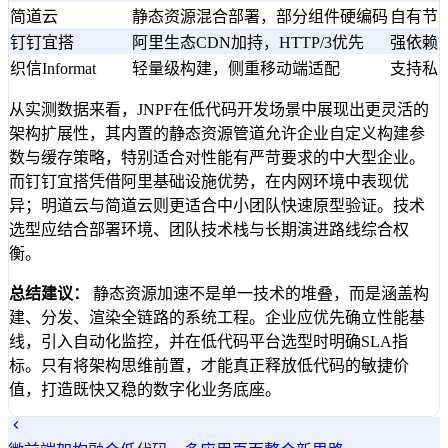
简道云
静态资源混合部署，部分组件硬编码
自有节
钉钉宜搭
阿里生态CDN加持，HTTP/3优先
强依赖
织信Informat
轻量级构建，侧重移动端适配
支持私
从实测数据来看，JNPF在低代码开发场景中展现出更灵活的
架构扩展性，其内置的静态资源管道允许企业自定义构建参
数与缓存策略，特别适合对性能有严苛要求的中大型企业。
而钉钉宜搭凭借阿里基础设施优势，在内网环境中表现优
异；明道云与简道云则更适合中小团队快速原型验证。技术
选型应结合部署环境、团队技术栈与长期演进路线综合权
衡。
总结建议：
静态资源加速不是单一技术的堆叠，而是涵盖构
建、分发、渲染全链路的系统工程。企业应优先确立性能基
线，引入自动化监控，并在低代码平台选型时明确SLA指
标。只有将架构思维前置，才能真正释放低代码的敏捷价
值，打造既快又稳的数字化业务底座。