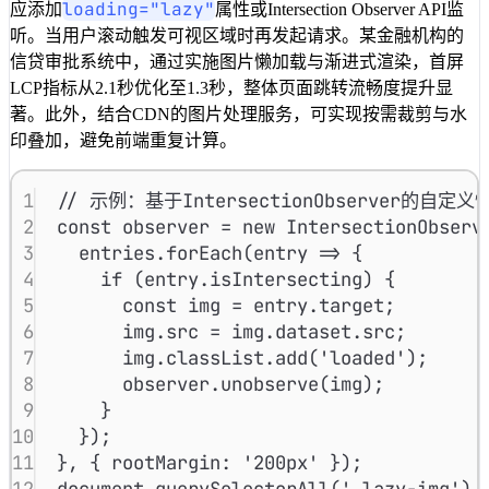
loading="lazy"
应添加
属性或Intersection Observer API监
听。当用户滚动触发可视区域时再发起请求。某金融机构的
信贷审批系统中，通过实施图片懒加载与渐进式渲染，首屏
LCP指标从2.1秒优化至1.3秒，整体页面跳转流畅度提升显
著。此外，结合CDN的图片处理服务，可实现按需裁剪与水
印叠加，避免前端重复计算。
1
// 示例：基于IntersectionObserver的自定
2
const
observer
=
new
IntersectionObserv
3
entries
.
forEach
(
entry
=>
 {
4
if
 (
entry
.
isIntersecting
) {
5
const
img
=
entry
.
target
;
6
img
.
src
=
img
.
dataset
.
src
;
7
img
.
classList
.
add
(
'loaded'
);
8
observer
.
unobserve
(
img
);
9
}
10
});
11
}, { 
rootMargin
:
'200px'
 });
12
document
.
querySelectorAll
(
'.lazy-img'
).