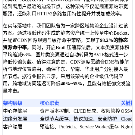
送到离用户最近的边缘节点。这种架构不仅能规避源站带宽
瓶颈，还能利用HTTP/2多路复用特性提升并发加载效率。
在实际落地中，我们团队曾为一家跨区域物流企业设计过该
方案。通过将低代码生成的静态资产统一上传至中心Bucket，
并配置CDN回源规则与缓存命中策略，实现了
98.2%的静态
资源命中率
。同时，开启Brotli压缩算法后，文本类资源体积
平均缩减68%，图片类资源通过自动转码为AVIF格式进一步
降低传输负载。值得注意的是，CDN调度需结合DNS智能解
析与地理位置路由，确保华东、华南、华北用户分别接入最
优节点。据行业报告显示，采用该架构的企业级低代码应
用，跨地域访问延迟可降低
40%~55%
，且能有效抵御突发流
量冲击。
架构层级
核心职责
关键
中心存储层
资产版本控制、CI/CD集成、权限管控
OSS/C
边缘分发层
全球节点缓存、协议加速、安全防护
Cloud
客户端层
预连接、Prefetch、Service Worker缓存
Nginx