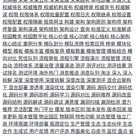
务网格
未来
未来五年
未来发展
未来趋势
本地部署
术语大全
权威排名
权威推荐
权威机构发布
权威榜单
权威背书
权威解
读
权限
权限体系
权限批量配置
权限日志
权限继承
权限设置
权限配置
权限隔离
极简用法
构建
架构
架构原则
架构师
架构
师复盘
架构演进
架构规划
架构设计
查询
标准定义
标准解读
校园教务
校园数字化
核心价值
核心功能
核心指标
核心架构
核心结论
案例分享
梯队划分
梯队洗牌
检索应用
榜单
模块化
模型
模板
模板丰富
模板复用
模板数量
模板管理
模板结合
横
向对比
死信队列
流程审批
流程引擎
流程演示
流程管理
流程
自动
流转体系
流量治理
流量演进
测评
测评对比
测评结果
测
试排名
测试环境
海外热门
消息推送
消息队列
淘汰
深入
深入
拆解
深度
深度使用
深度拆解
深度改造
深度测评
混合云架构
下
混合部署
渗透率
渲染优化
渲染引擎
源码
源码交付
源码优
化
源码分享
源码剖析
源码学习
源码对比
源码推荐
源码改造
源码结构
源码解读
源码调试
满意度
漏洞扫描
漏洞检测
潜力
推荐
灵活配置
热门平台
爆发
版本区别
版本发布
版本回滚
版
本更新
版本管理
物业园区
物联网
特色功能
状态管理
独立厂
商
环境搭建
环境部署
瓶颈定位
生产管理
生态
生态伙伴
生态
合作
生成式
用户反馈
用户评选
界面美化
白皮书
监控
盘点
省