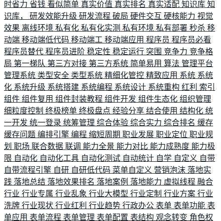
时省力
省钱
看似简单
真实价值
真实排名
真实适配
知识库
知
识库，
研发效能升级
研发流程
破局
硬件交互
硬核能力
视觉
效果
离线环境
私有化
私有化实测
私有环境
私有部署
秒杀
移
动端
移动端低代码
移动端工
移动端应用
程序员
程序员必看
程序员替代
程序员进阶
稳定性
稳定运行
突围
竞争力
竞争格
局
第一梯队
第三方对接
第三方系统
简单易用
算法
管理平台
管理系统
类型安全
类型系统
精细化管控
精致应用
系统
系统
化
系统升级
系统搭建
系统编程
系统设计
系统重构
红利
索引
组件
组件复用
组件封装教程
组件开发
组件生态化
组织管理
细粒度控制
终极榜单
终极盘点
经验分享
结合使用
结构化
统
一开发
统一登录
统筹管理
综合体验
综合实力
综合排名
缓存
缓存问题
编排引擎
编程
缩短周期
职业发展
职业定位
职业规
划
职场
联合数据
联调
能力全景
能力对比
能力成熟度
能力极
限
自动化
自动化工具
自动化测试
自动统计
自学
自定义
自带
自带流程引擎
自研
自研低代码
菜单自定义
营销泡沫
落地实
践
落地总结
落地效果排名
落地案例
落地能力
虚拟线程
融合
行业
行业专属
行业乱象
行业大模型
行业定制
行业方案
行业
洗牌
行业现状
行业红利
行业趋势
行政办公
表单
表单功能
表
单应用
表单流程
表单管理
表单配置
表结构
观念转变
角色权