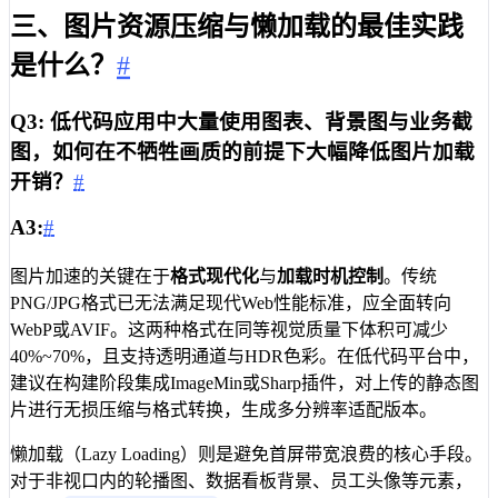
三、图片资源压缩与懒加载的最佳实践
是什么？
#
Q3: 低代码应用中大量使用图表、背景图与业务截
图，如何在不牺牲画质的前提下大幅降低图片加载
开销？
#
A3:
#
图片加速的关键在于
格式现代化
与
加载时机控制
。传统
PNG/JPG格式已无法满足现代Web性能标准，应全面转向
WebP或AVIF。这两种格式在同等视觉质量下体积可减少
40%~70%，且支持透明通道与HDR色彩。在低代码平台中，
建议在构建阶段集成ImageMin或Sharp插件，对上传的静态图
片进行无损压缩与格式转换，生成多分辨率适配版本。
懒加载（Lazy Loading）则是避免首屏带宽浪费的核心手段。
对于非视口内的轮播图、数据看板背景、员工头像等元素，