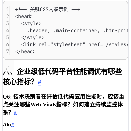
1
<!-- 关键CSS内联示例 -->
2
<
head
>
3
<
style
>
4
.header
,
.main-container
,
.btn-prim
5
</
style
>
6
<
link
rel
=
"stylesheet"
href
=
"/styles/
7
</
head
>
六、企业级低代码平台性能调优有哪些
核心指标？
#
Q6: 技术决策者在评估低代码应用性能时，应该重
点关注哪些Web Vitals指标？如何建立持续监控体
系？
#
A6:
#