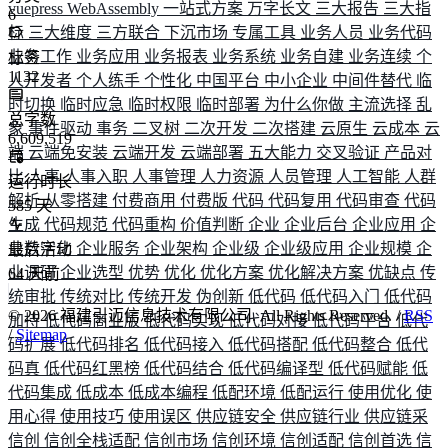
vuepress
WebAssembly
一站式方案
万字长文
三大报告
三大指
6
标
三大维度
三方联合
下沉市场
专属工具
业务人员
业务代码
业务工作
业务应用
业务报表
业务系统
业务自建
业务连续
个
标签
1132
人开发者
个人练手
个性化
中国平台
中小企业
中间件替代
临
时切换
临时应急
临时权限
临时部署
为什么你做
主流选择
乱
总字数
象
事件驱动
事务
二叉树
二次开发
二次搭建
云原生
云成本
云
6,609,519
端
云端免安装
云端开发
云端部署
五大能力
交叉验证
产品对
比
人事
人事入职
人事管理
人力资源
人员管理
人工智能
人群
运行时长
解析
从零搭建
付费商用
付费版
代码
代码复用
代码审查
代码
585
天
生成
代码规范
代码重构
价值判断
企业
企业后台
企业应用
企
业数字化
企业服务
企业架构
企业级
企业级应用
企业规模
企
最后活动
业调研
企业选型
优势
优化
优化方案
优化解决方案
优缺点
传
64
天前
统审批
传统对比
传统开发
伪创新
低代码
低代码入门
低代码
©
2026
福建引迈信息技术有限公司. All Rights Reserved. /
RSS
加持
低代码商业版
低代码实现
低代码对接
低代码平台
低代
/
Sitemap
码扩展
低代码排名
低代码接入
低代码搭配
低代码整合
低代
码真
低代码红黑榜
低代码结合
低代码编译型
低代码赋能
低
代码集成
低成本
低成本编程
低配环境
低配运行
使用优化
使
用心得
使用技巧
使用误区
供应链安全
供应链行业
供应链采
信创
信创全栈适配
信创市场
信创环境
信创适配
信创首选
信