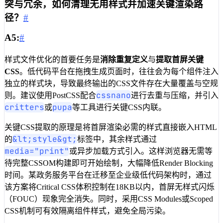
突与冗余，如何清理无用样式并加速关键渲染路
径？
#
A5:
#
样式文件优化的首要任务是
消除重复定义
与
提取首屏关键
CSS
。低代码平台在拖拽生成页面时，往往会为每个组件注入
独立的样式块，导致最终输出的CSS文件存在大量覆盖与空规
cssnano
则。建议使用PostCSS配合
进行去重与压缩，并引入
critters
pupa
或
等工具进行关键CSS内联。
关键CSS提取的原理是将首屏渲染必需的样式直接嵌入HTML
&lt;style&gt;
的
标签中，其余样式通过
media="print"
或异步加载方式引入。这样浏览器无需等
待完整CSSOM构建即可开始绘制，大幅降低Render Blocking
时间。某政务服务平台在迁移至企业级低代码架构时，通过
该方案将Critical CSS体积控制在18KB以内，首屏无样式闪烁
（FOUC）现象完全消失。同时，采用CSS Modules或Scoped
CSS机制可有效隔离组件样式，避免全局污染。