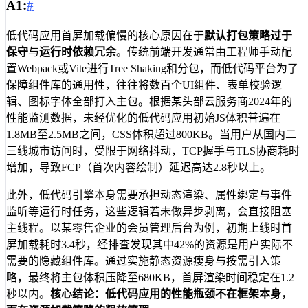
A1:
#
低代码应用首屏加载偏慢的核心原因在于
默认打包策略过于
保守
与
运行时依赖冗余
。传统前端开发通常由工程师手动配
置Webpack或Vite进行Tree Shaking和分包，而低代码平台为了
保障组件库的通用性，往往将数百个UI组件、表单校验逻
辑、图标字体全部打入主包。根据某头部云服务商2024年的
性能监测数据，未经优化的低代码应用初始JS体积普遍在
1.8MB至2.5MB之间，CSS体积超过800KB。当用户从国内二
三线城市访问时，受限于网络抖动，TCP握手与TLS协商耗时
增加，导致FCP（首次内容绘制）延迟高达2.8秒以上。
此外，低代码引擎本身需要承担动态渲染、属性绑定与事件
监听等运行时任务，这些逻辑若未做异步剥离，会直接阻塞
主线程。以某零售企业的会员管理后台为例，初期上线时首
屏加载耗时3.4秒，经排查发现其中42%的资源是用户实际不
需要的隐藏组件库。通过实施静态资源瘦身与按需引入策
略，最终将主包体积压降至680KB，首屏渲染时间稳定在1.2
秒以内。
核心结论：低代码应用的性能瓶颈不在框架本身，