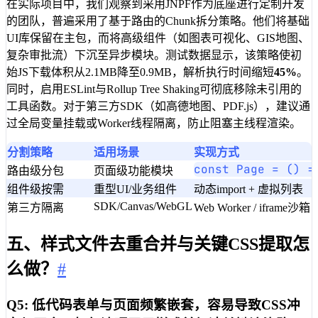
在实际项目中，我们观察到采用JNPF作为底座进行定制开发
的团队，普遍采用了基于路由的Chunk拆分策略。他们将基础
UI库保留在主包，而将高级组件（如图表可视化、GIS地图、
复杂审批流）下沉至异步模块。测试数据显示，该策略使初
始JS下载体积从2.1MB降至0.9MB，解析执行时间缩短
45%
。
同时，启用ESLint与Rollup Tree Shaking可彻底移除未引用的
工具函数。对于第三方SDK（如高德地图、PDF.js），建议通
过全局变量挂载或Worker线程隔离，防止阻塞主线程渲染。
分割策略
适用场景
实现方式
const Page = () =
路由级分包
页面级功能模块
组件级按需
重型UI/业务组件
动态import + 虚拟列表
SDK/Canvas/WebGL
第三方隔离
Web Worker / iframe沙箱
五、样式文件去重合并与关键CSS提取怎
么做？
#
Q5: 低代码表单与页面频繁嵌套，容易导致CSS冲