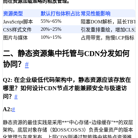
而在资源加载策略的粗放管理。
资源类型
默认打包体积占比
常见性能影响
55%~65%
JavaScript脚本
阻塞DOM解析，延长TBT
20%~25%
CSS样式文件
引发重排重绘，增加CLS
10%~15%
图片与媒体
占用带宽，拖慢LCP指标
二、静态资源集中托管与CDN分发如何
协同？
#
Q2: 在企业级低代码架构中，静态资源应该存放在
哪里？如何设计CDN节点才能兼顾安全与极速访
问？
#
A2:
#
静态资源的最佳实践是采用**“中心存储+边缘缓存”**的双层
架构。底层对象存储（如OSS/COS/S3）负责全量资产的版本
化管理与灰度发布，上层CDN则通过智能路由将热点资源推