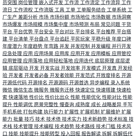
员突围
岗位管理
嵌入式开发
工作流
工作流定
工作流异
工作
流日
工作流权
工作流版
工具
工单
工单服务结合
工单系统
工
厂生产
差距分析
市场
市场份额
市场地位
市场数据
市场洞察
市场爆发
市场规模
市场集中度
市场预测
布局
常见问题
干货
平台
平台优势
平台安全
平台对比
平台排名
平台推荐
平台搭
建
平台清单
平台盘点
平台追赶
平民玩家
平稳升级
年度口碑
年度潜力
年度趋势
年弯路
并发
并发控制
并发编程
并行开发
应急处理
应用
应用场景
应用库
应用开发
应用模板
应用管控
应用管理
应用落地
应用轻松落地
应用迭代
底层原理
底层逻
辑
底层驱动
开发
开发实战
开发效率
开发模式
开发真
开发经
验
开发者
开发者必备
开发者效能
开发范式
开放度排名
开源
开源低代码
开源排名
开源源码
开源首选
异步编程
录入系统
微信
微信生态
微服务
微服务迁移
快速定位
快速搭建
快速检
索
快速落地
性价比
性价比出众
性能
性能优化
性能对比
性能
提升
性能调优
愿景完整性
慢查询
成熟度
成长
战略差异
手写
手机系统
打包构建
执行能力
扩展性
扩展机制
扩展维护
扩展
能力
批量
技巧
技术
技术债
技术实力
技术新趋势
技术标准
技
术栈
技术管理
技术编程
技术趋势
技术路线
技术门槛
技术风
口
技能
技能提升
技能转型
投入回报
报告解读
拆解
拆解低代