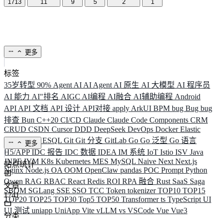
1713
11
9
5
2
1
更多
标签
35岁转型
90%
Agent
AI
AI Agent
AI 原生
AI 大模型
AI 程序员
AI 能力
AI"排名
AIGC
AI编程
AI融合
AI辅助编程
Android
API
API 文档
API 设计
API对接
apply
ArkUI
BPM
bug
Bug
bug
排查
Bun
C++20
CI/CD
Claude
Claude Code
Components
CRM
CRUD
CSDN
Cursor
DDD
DeepSeek
DevOps
Docker
Elastic
ELK
Elysia
ESQL
Git
Git 分支
GitLab
Go
Go 泛型
Go 语言
更多
H5/APP
IDC 报告
IDC 数据
IDEA
IM 系统
IoT
Istio
ISV
Java
JNPF
JVM
K8s
Kubernetes
MES
MySQL
Naive
Next
Next.js
站点统计
Nginx
Node.js
OA
OOM
OpenClaw
pandas
POC
Prompt
Python
Qwen
RAG
RBAC
React
Redis
ROI
RPA 融合
Rust
SaaS
Saga
文章
SBOM
SGLang
SSE
SSO
TCC
Token
tokenizer
TOP10
TOP15
1741
TOP20
TOP25
TOP30
Top5
TOP50
Transformer
ts
TypeScript
UI
UI 测试
uniapp
UniApp
Vite
vLLM
vs
VSCode
Vue
Vue3
分类