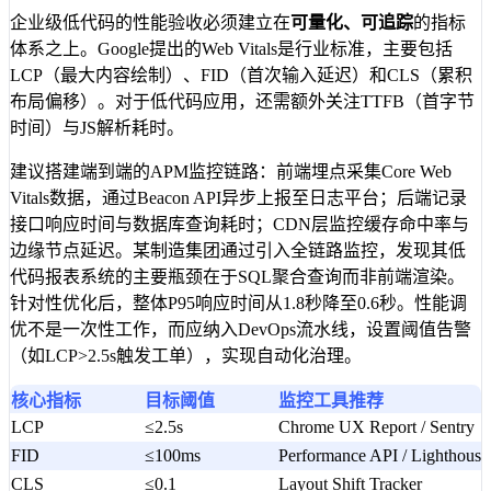
企业级低代码的性能验收必须建立在
可量化、可追踪
的指标
体系之上。Google提出的Web Vitals是行业标准，主要包括
LCP（最大内容绘制）、FID（首次输入延迟）和CLS（累积
布局偏移）。对于低代码应用，还需额外关注TTFB（首字节
时间）与JS解析耗时。
建议搭建端到端的APM监控链路：前端埋点采集Core Web
Vitals数据，通过Beacon API异步上报至日志平台；后端记录
接口响应时间与数据库查询耗时；CDN层监控缓存命中率与
边缘节点延迟。某制造集团通过引入全链路监控，发现其低
代码报表系统的主要瓶颈在于SQL聚合查询而非前端渲染。
针对性优化后，整体P95响应时间从1.8秒降至0.6秒。性能调
优不是一次性工作，而应纳入DevOps流水线，设置阈值告警
（如LCP>2.5s触发工单），实现自动化治理。
核心指标
目标阈值
监控工具推荐
LCP
≤2.5s
Chrome UX Report / Sentry
FID
≤100ms
Performance API / Lighthouse
CLS
≤0.1
Layout Shift Tracker