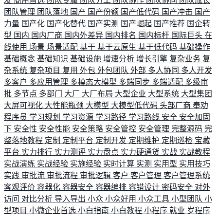
发
商用首选
团队专属
团队分工
团队协作
团队协同
团队成长
团队管理
团队落地
国产
国产份额
国产低代码
国产冲击
国产
力量
国产化
国产化替代
国产实测
国产崛起
国产推荐
国企转
型
国内
国内厂商
国内外差异
国内排名
国内标杆
国际巨头
在
线使用
场景
场景适配
基于
基于云原生
基于低代码
基础操作
基础概念
基础知识
基础设施
增速分析
增长引擎
复杂业务
复
杂系统
复杂项目
复用
外包
外包团队
外部
多人协同
多人开发
多客户
多应用管理
多模态大模型
多端同步
多端适配
多级审
批
多节点
多部门
大厂
大厂布局
大型企业
大型系统
大型集团
大屏可视化
大性能瓶颈
大模型
大模型低代码
头部厂商
奉劝
程序员
学习规划
学习资源
学习路径
学习路线
安全
安全加固
下
安全性
安全性能
安全策略
安全管控
安全管理
完整源码
完
整落地教程
定制
定制平台
定制开发
定期维护
定期巡检
宝藏
平台
实力排行
实力测评
实力盘点
实力硬通货
实战
实战教程
实战演练
实战经验
实施经验
实时计算
实测
实用型
实用技巧
实践
审批流
审批流程
审批逻辑
客户
客户管理
客户管理系统
客观评价
容器化
容器安全
容器编排
容错设计
密码安全
对外
访问
对比分析
导入导出
小众
小众好用
小众工具
小型团队
小
型项目
小微企业首选
小白指南
小白教程
小程序
就业
岁程序