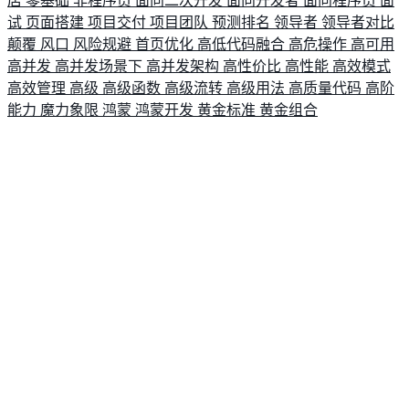
店
零基础
非程序员
面向二次开发
面向开发者
面向程序员
面
试
页面搭建
项目交付
项目团队
预测排名
领导者
领导者对比
颠覆
风口
风险规避
首页优化
高低代码融合
高危操作
高可用
高并发
高并发场景下
高并发架构
高性价比
高性能
高效模式
高效管理
高级
高级函数
高级流转
高级用法
高质量代码
高阶
能力
魔力象限
鸿蒙
鸿蒙开发
黄金标准
黄金组合