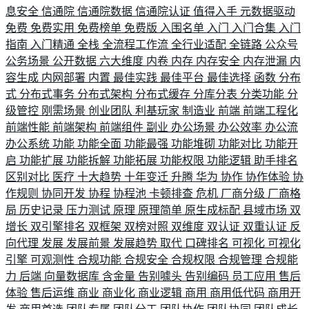
息安全
信通院
信通院数据
信通院认证
值得入手
元数据驱动
免费
免费实用
免费榜单
免费版
入围名单
入门
入门合集
入门
指南
入门精通
全栈
全流程工作流
全行业适配
全链路
公众号
公务场景
公开数据
六大维度
内卷
内存
内存安全
内存泄漏
内
容生成
内网部署
内置
最佳实践
最佳平台
最佳选择
函数
分布
式
分布式事务
分布式架构
分布式缓存
分库分表
分类功能
分
级管控
刚需场景
创业团队
利基玩家
制造业
前端
前端工程化
前端性能
前端架构
前端组件
副业
办公场景
办公效率
办公流
办公系统
功能
功能全面
功能最强
功能堆砌
功能对比
功能开
启
功能扩展
功能拆解
功能拓展
功能权限
功能逻辑
助手排名
区别对比
医疗
十大趋势
十年变迁
升腾
华为
协作
协作体验
协
作规则
协同开发
协程
协程池
卡顿排查
危机
厂商分级
厂商格
局
历史记录
压力测试
原理
原理简单
原生成标配
县域市场
双
增长
双引擎排名
双框架
双榜对照
双维度
双认证
双重认证
反
向代理
发展
发展前景
发展趋势
取代
口碑排名
可视化
可视化
引擎
可观测性
合规功能
合规安全
合规权限
合规管理
合规能
力
后端
向量数据库
含金量
告别噱头
告别编码
员工应用
售后
体验
售后运维
商业
商业化
商业逻辑
商用
商用低代码
商用开