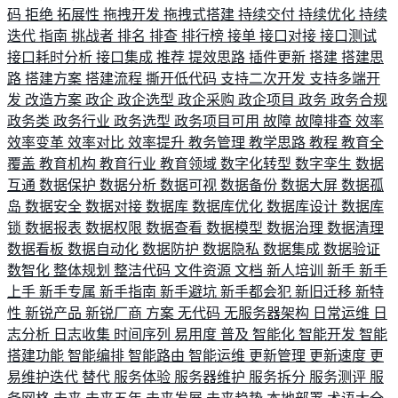
码
拒绝
拓展性
拖拽开发
拖拽式搭建
持续交付
持续优化
持续
迭代
指南
挑战者
排名
排查
排行榜
接单
接口对接
接口测试
接口耗时分析
接口集成
推荐
提效思路
插件更新
搭建
搭建思
路
搭建方案
搭建流程
撕开低代码
支持二次开发
支持多端开
发
改造方案
政企
政企选型
政企采购
政企项目
政务
政务合规
政务类
政务行业
政务选型
政务项目可用
故障
故障排查
效率
效率变革
效率对比
效率提升
教务管理
教学思路
教程
教育全
覆盖
教育机构
教育行业
教育领域
数字化转型
数字孪生
数据
互通
数据保护
数据分析
数据可视
数据备份
数据大屏
数据孤
岛
数据安全
数据对接
数据库
数据库优化
数据库设计
数据库
锁
数据报表
数据权限
数据查看
数据模型
数据治理
数据清理
数据看板
数据自动化
数据防护
数据隐私
数据集成
数据验证
数智化
整体规划
整洁代码
文件资源
文档
新人培训
新手
新手
上手
新手专属
新手指南
新手避坑
新手都会犯
新旧迁移
新特
性
新锐产品
新锐厂商
方案
无代码
无服务器架构
日常运维
日
志分析
日志收集
时间序列
易用度
普及
智能化
智能开发
智能
搭建功能
智能编排
智能路由
智能运维
更新管理
更新速度
更
易维护迭代
替代
服务体验
服务器维护
服务拆分
服务测评
服