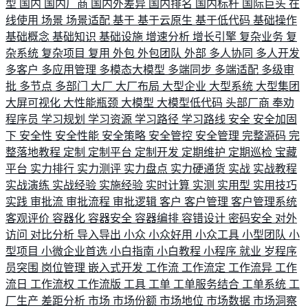
型
国内
国内厂商
国内外差异
国内排名
国内标杆
国际巨头
在
线使用
场景
场景适配
基于
基于云原生
基于低代码
基础操作
基础概念
基础知识
基础设施
增速分析
增长引擎
复杂业务
复
杂系统
复杂项目
复用
外包
外包团队
外部
多人协同
多人开发
多客户
多应用管理
多模态大模型
多端同步
多端适配
多级审
批
多节点
多部门
大厂
大厂布局
大型企业
大型系统
大型集团
大屏可视化
大性能瓶颈
大模型
大模型低代码
头部厂商
奉劝
程序员
学习规划
学习资源
学习路径
学习路线
安全
安全加固
下
安全性
安全性能
安全策略
安全管控
安全管理
完整源码
完
整落地教程
定制
定制平台
定制开发
定期维护
定期巡检
宝藏
平台
实力排行
实力测评
实力盘点
实力硬通货
实战
实战教程
实战演练
实战经验
实施经验
实时计算
实测
实用型
实用技巧
实践
审批流
审批流程
审批逻辑
客户
客户管理
客户管理系统
客观评价
容器化
容器安全
容器编排
容错设计
密码安全
对外
访问
对比分析
导入导出
小众
小众好用
小众工具
小型团队
小
型项目
小微企业首选
小白指南
小白教程
小程序
就业
岁程序
员突围
岗位管理
嵌入式开发
工作流
工作流定
工作流异
工作
流日
工作流权
工作流版
工具
工单
工单服务结合
工单系统
工
厂生产
差距分析
市场
市场份额
市场地位
市场数据
市场洞察