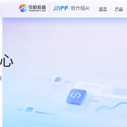
首页
产品
中心
容