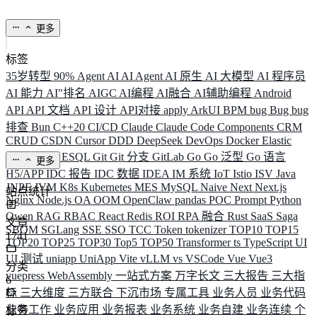
更多
标签
35岁转型
90%
Agent
AI
AI Agent
AI 原生
AI 大模型
AI 程序员
AI 能力
AI"排名
AIGC
AI编程
AI融合
AI辅助编程
Android
API
API 文档
API 设计
API对接
apply
ArkUI
BPM
bug
Bug
bug
排查
Bun
C++20
CI/CD
Claude
Claude Code
Components
CRM
CRUD
CSDN
Cursor
DDD
DeepSeek
DevOps
Docker
Elastic
ELK
Elysia
ESQL
Git
Git 分支
GitLab
Go
Go 泛型
Go 语言
更多
H5/APP
IDC 报告
IDC 数据
IDEA
IM 系统
IoT
Istio
ISV
Java
JNPF
JVM
K8s
Kubernetes
MES
MySQL
Naive
Next
Next.js
站点统计
Nginx
Node.js
OA
OOM
OpenClaw
pandas
POC
Prompt
Python
Qwen
RAG
RBAC
React
Redis
ROI
RPA 融合
Rust
SaaS
Saga
文章
SBOM
SGLang
SSE
SSO
TCC
Token
tokenizer
TOP10
TOP15
1741
TOP20
TOP25
TOP30
Top5
TOP50
Transformer
ts
TypeScript
UI
UI 测试
uniapp
UniApp
Vite
vLLM
vs
VSCode
Vue
Vue3
分类
vuepress
WebAssembly
一站式方案
万字长文
三大报告
三大指
6
标
三大维度
三方联合
下沉市场
专属工具
业务人员
业务代码
业务工作
业务应用
业务报表
业务系统
业务自建
业务连续
个
标签