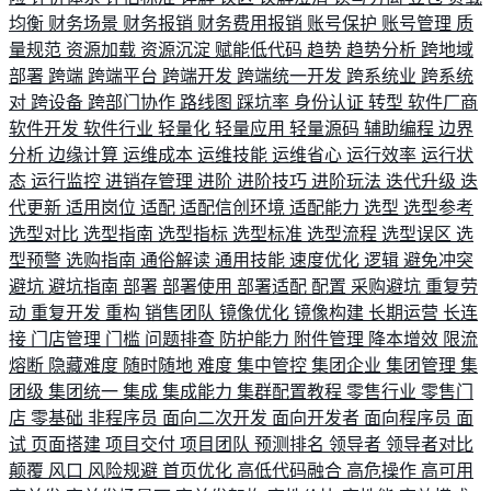
均衡
财务场景
财务报销
财务费用报销
账号保护
账号管理
质
量规范
资源加载
资源沉淀
赋能低代码
趋势
趋势分析
跨地域
部署
跨端
跨端平台
跨端开发
跨端统一开发
跨系统业
跨系统
对
跨设备
跨部门协作
路线图
踩坑率
身份认证
转型
软件厂商
软件开发
软件行业
轻量化
轻量应用
轻量源码
辅助编程
边界
分析
边缘计算
运维成本
运维技能
运维省心
运行效率
运行状
态
运行监控
进销存管理
进阶
进阶技巧
进阶玩法
迭代升级
迭
代更新
适用岗位
适配
适配信创环境
适配能力
选型
选型参考
选型对比
选型指南
选型指标
选型标准
选型流程
选型误区
选
型预警
选购指南
通俗解读
通用技能
速度优化
逻辑
避免冲突
避坑
避坑指南
部署
部署使用
部署适配
配置
采购避坑
重复劳
动
重复开发
重构
销售团队
镜像优化
镜像构建
长期运营
长连
接
门店管理
门槛
问题排查
防护能力
附件管理
降本增效
限流
熔断
隐藏难度
随时随地
难度
集中管控
集团企业
集团管理
集
团级
集团统一
集成
集成能力
集群配置教程
零售行业
零售门
店
零基础
非程序员
面向二次开发
面向开发者
面向程序员
面
试
页面搭建
项目交付
项目团队
预测排名
领导者
领导者对比
颠覆
风口
风险规避
首页优化
高低代码融合
高危操作
高可用