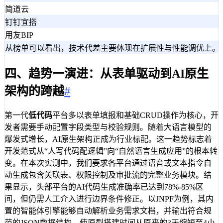
简道云
钉钉宜搭
用友BIP
从榜单可以看出，技术代差主要体现在扩展性与性能调优上。
四、趋势一演进：从表单驱动到AI原生
架构的跨越
#
第一代
低代码
平台多以表单填报和基础CRUD操作为核心，开
发者需要手动配置字段类型与校验规则。随着大语言模型的
爆发式增长，AI原生架构正成为行业标配。这一趋势标志着
开发范式从“人写代码配逻辑”向“自然语言生成应用”的根本转
变。在本次实测中，我们要求各平台通过语音或文本指令自
动生成包含关联表、权限控制及审批流的完整业务模块。结
果显示，头部平台的AI代码生成准确率已达到78%-85%区
间，但仍需人工介入进行边界条件修正。以JNPF为例，其内
置的智能体引擎能够自动解析业务需求文档，并输出符合规
范的JSON数据结构，使原型搭建时间从原来的3天缩短至4小