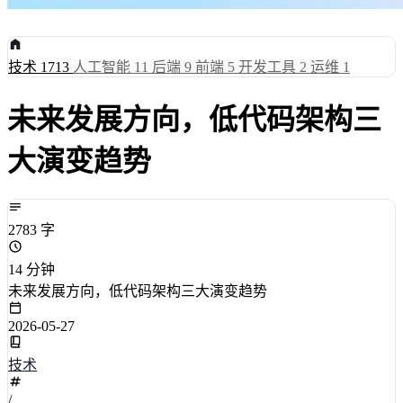
技术
1713
人工智能
11
后端
9
前端
5
开发工具
2
运维
1
未来发展方向，低代码架构三
大演变趋势
2783 字
14 分钟
未来发展方向，低代码架构三大演变趋势
2026-05-27
技术
/