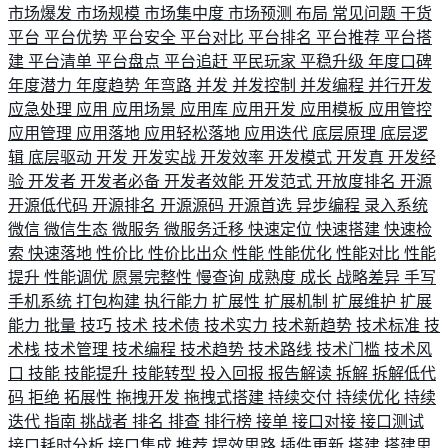
市场爆发
市场规模
市场集中度
市场预测
布局
常见问题
干货
平台
平台优势
平台安全
平台对比
平台排名
平台推荐
平台搭
建
平台清单
平台盘点
平台追赶
平民玩家
平稳升级
年度口碑
年度潜力
年度趋势
年弯路
并发
并发控制
并发编程
并行开发
应急处理
应用
应用场景
应用库
应用开发
应用模板
应用管控
应用管理
应用落地
应用轻松落地
应用迭代
底层原理
底层逻
辑
底层驱动
开发
开发实战
开发效率
开发模式
开发真
开发经
验
开发者
开发者必备
开发者效能
开发范式
开放度排名
开源
开源低代码
开源排名
开源源码
开源首选
异步编程
录入系统
微信
微信生态
微服务
微服务迁移
快速定位
快速搭建
快速检
索
快速落地
性价比
性价比出众
性能
性能优化
性能对比
性能
提升
性能调优
愿景完整性
慢查询
成熟度
成长
战略差异
手写
手机系统
打包构建
执行能力
扩展性
扩展机制
扩展维护
扩展
能力
批量
技巧
技术
技术债
技术实力
技术新趋势
技术标准
技
术栈
技术管理
技术编程
技术趋势
技术路线
技术门槛
技术风
口
技能
技能提升
技能转型
投入回报
报告解读
拆解
拆解低代
码
拒绝
拓展性
拖拽开发
拖拽式搭建
持续交付
持续优化
持续
迭代
指南
挑战者
排名
排查
排行榜
接单
接口对接
接口测试
接口耗时分析
接口集成
推荐
提效思路
插件更新
搭建
搭建思