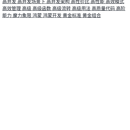
高并发
高并发场景下
高并发架构
高性价比
高性能
高效模式
高效管理
高级
高级函数
高级流转
高级用法
高质量代码
高阶
能力
魔力象限
鸿蒙
鸿蒙开发
黄金标准
黄金组合