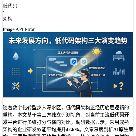
低代码
/
架构
Image API Error
随着数字化转型步入深水区，
低代码
架构正经历底层逻辑的
重构。本文基于第三方独立评测视角，对当前主流
低代码开
发
平台进行多维打分与横向对比。调研数据显示，采用成熟
架构的企业研发效能平均提升
42.6%
。文章深度剖析
AI原生架