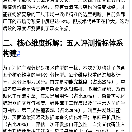
通过量化数据与实战场景交叉验证，为您梳理出真正具备长
期演进价值的技术路线。只有看清底层架构的演变脉络，才
能在纷繁复杂的工具市场中做出精准的选型判断。目前头部
厂商的市场份额集中度已达68%，但技术代差正在拉大，这为
后续的深度评测提供了现实依据。
二、核心维度拆解：五大评测指标体系
构建
#
为了消除主观偏好对技术选型的干扰，本次评测构建了包含
五个核心维度的量化评分模型。每个维度权重经过加权计
算，总分上限为10分。首先是
功能完整度（占比25%）
，重
点考察平台是否支持复杂业务逻辑编排、多端适配能力及自
动化工作流引擎；其次是
易用性（占比20%）
，衡量可视化
编辑器的交互流畅度、组件库丰富程度以及非技术人员的学
习曲线；第三是
性能表现（占比20%）
，涵盖并发处理能
力、页面渲染延迟及数据库查询优化水平；第四是
扩展性
（占比20%）
，评估二次开发接口开放性、自定义代码注入
能力及插件生态活跃度；最后是
性价比（占比15%）
，结合