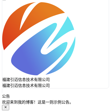
福建引迈信息技术有限公司
福建引迈信息技术有限公司
公告
欢迎来到我的博客！这是一则示例公告。