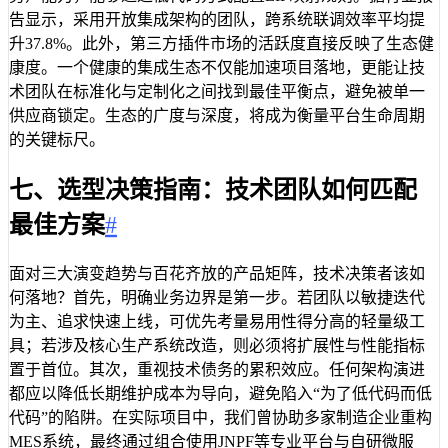
告显示，采用开放集成架构的团队，跨系统联调效率平均提
升37.8%。此外，第三方插件市场的活跃度直接反映了生态健
康度。一个健康的集成生态不仅能加速项目落地，更能让技
术团队在标准化与定制化之间找到最佳平衡点，避免被单一
供应商锁定。生态的广度与深度，将成为衡量平台生命周期
的关键标尺。
七、选型决策指南：技术团队如何匹配
最佳方案
#
面对三大演变趋势与百花齐放的产品矩阵，技术决策者该如
何落地？首先，明确业务边界是第一步。若团队以敏捷迭代
为主、追求快速上线，可优先考量易用性得分高的轻量级工
具；若涉及核心生产系统改造，则必须将扩展性与性能指标
置于首位。其次，重视技术债务的累积效应。任何架构演进
都应以降低长期维护成本为导向，避免陷入“为了低代码而低
代码”的陷阱。在实际项目中，我们曾协助多家制造企业重构
MES系统，最终通过组合使用JNPF等专业平台与自研微服