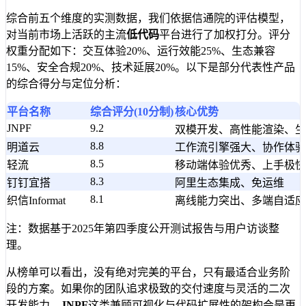
综合前五个维度的实测数据，我们依据信通院的评估模型，
对当前市场上活跃的主流
低代码
平台进行了加权打分。评分
权重分配如下：交互体验20%、运行效能25%、生态兼容
15%、安全合规20%、技术延展20%。以下是部分代表性产品
的综合得分与定位分析：
平台名称
综合评分(10分制)
核心优势
JNPF
9.2
双模开发、高性能渲染、生
8.8
明道云
工作流引擎强大、协作体验
8.5
轻流
移动端体验优秀、上手极快
8.3
钉钉宜搭
阿里生态集成、免运维
8.1
织信Informat
离线能力突出、多端自适应
注：数据基于2025年第四季度公开测试报告与用户访谈整
理。
从榜单可以看出，没有绝对完美的平台，只有最适合业务阶
段的方案。如果你的团队追求极致的交付速度与灵活的二次
开发能力，
JNPF
这类兼顾可视化与代码扩展性的架构会是更