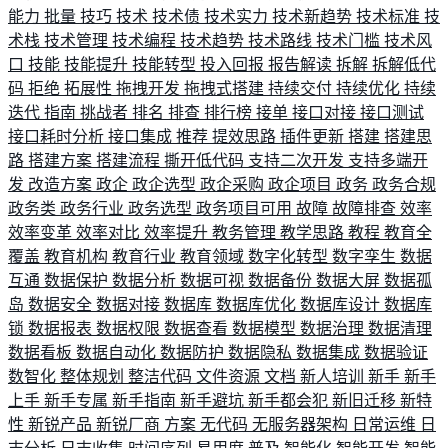
能力
批量
技巧
技术
技术债
技术实力
技术新趋势
技术标准
技
术栈
技术管理
技术编程
技术趋势
技术路线
技术门槛
技术风
口
技能
技能提升
技能转型
投入回报
报告解读
拆解
拆解低代
码
拒绝
拓展性
拖拽开发
拖拽式搭建
持续交付
持续优化
持续
迭代
指南
挑战者
排名
排查
排行榜
接单
接口对接
接口测试
接口耗时分析
接口集成
推荐
提效思路
插件更新
搭建
搭建思
路
搭建方案
搭建流程
撕开低代码
支持二次开发
支持多端开
发
改造方案
政企
政企选型
政企采购
政企项目
政务
政务合规
政务类
政务行业
政务选型
政务项目可用
故障
故障排查
效率
效率变革
效率对比
效率提升
教务管理
教学思路
教程
教育全
覆盖
教育机构
教育行业
教育领域
数字化转型
数字孪生
数据
互通
数据保护
数据分析
数据可视
数据备份
数据大屏
数据孤
岛
数据安全
数据对接
数据库
数据库优化
数据库设计
数据库
锁
数据报表
数据权限
数据查看
数据模型
数据治理
数据清理
数据看板
数据自动化
数据防护
数据隐私
数据集成
数据验证
数智化
整体规划
整洁代码
文件资源
文档
新人培训
新手
新手
上手
新手专属
新手指南
新手避坑
新手都会犯
新旧迁移
新特
性
新锐产品
新锐厂商
方案
无代码
无服务器架构
日常运维
日