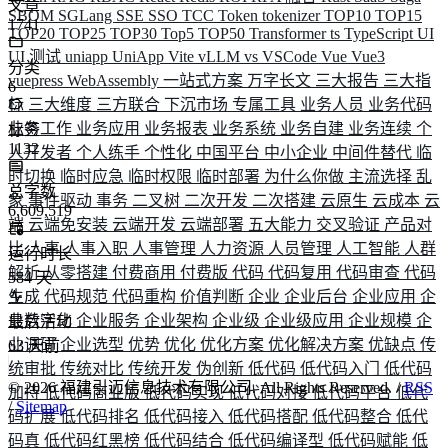
文章
SBOM
SGLang
SSE
SSO
TCC
Token
tokenizer
TOP10
TOP15
1741
TOP20
TOP25
TOP30
Top5
TOP50
Transformer
ts
TypeScript
UI
UI 测试
uniapp
UniApp
Vite
vLLM
vs
VSCode
Vue
Vue3
分类
vuepress
WebAssembly
一站式方案
万字长文
三大报告
三大指
6
标
三大维度
三方联合
下沉市场
专属工具
业务人员
业务代码
业务工作
业务应用
业务报表
业务系统
业务自建
业务连续
个
标签
1132
人开发者
个人练手
个性化
中国平台
中小企业
中间件替代
临
时切换
临时应急
临时权限
临时部署
为什么你做
主流选择
乱
总字数
象
事件驱动
事务
二叉树
二次开发
二次搭建
云原生
云成本
云
6,609,519
端
云端免安装
云端开发
云端部署
五大能力
交叉验证
产品对
比
人事
人事入职
人事管理
人力资源
人员管理
人工智能
人群
运行时长
解析
从零搭建
付费商用
付费版
代码
代码复用
代码审查
代码
584
天
生成
代码规范
代码重构
价值判断
企业
企业后台
企业应用
企
业数字化
企业服务
企业架构
企业级
企业级应用
企业规模
企
最后活动
业调研
企业选型
优势
优化
优化方案
优化解决方案
优缺点
传
63
天前
统审批
传统对比
传统开发
伪创新
低代码
低代码入门
低代码
©
2026
福建引迈信息技术有限公司. All Rights Reserved. /
RSS
加持
低代码商业版
低代码实现
低代码对接
低代码平台
低代
/
Sitemap
码扩展
低代码排名
低代码接入
低代码搭配
低代码整合
低代
码真
低代码红黑榜
低代码结合
低代码编译型
低代码赋能
低