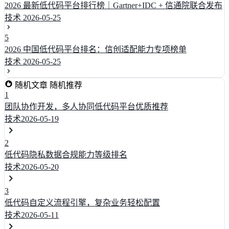
2026 最新低代码平台排行榜｜Gartner+IDC + 信通院联合发布
技术
2026-05-25
5
2026 中国低代码平台排名：信创适配能力专项榜单
技术
2026-05-25
随机文章
随机推荐
1
团队协作开发，多人协同低代码平台优质推荐
技术
2026-05-19
2
低代码隐私数据合规能力等级排名
技术
2026-05-20
3
低代码自定义流程引擎，复杂业务轻松配置
技术
2026-05-11