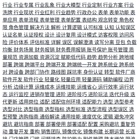
行业
行业专属
行业乱象
行业大模型
行业定制
行业方案
行业
洗牌
行业现状
行业红利
行业趋势
行政办公
表单
表单功能
表
单应用
表单流程
表单管理
表单配置
表结构
观念转变
角色权
限
角色管理
解决方法
解析
计算逻辑
认可标准
认知
认知误区
认证名单
认证授权
设计
设计复用
设计模式
访客权限
访问风
险
评价体系
评估标准
详解
误区
误解澄清
读写分离
豆包
负载
均衡
财务场景
财务报销
财务费用报销
账号保护
账号管理
质
量规范
资源加载
资源沉淀
赋能低代码
趋势
趋势分析
跨地域
部署
跨端
跨端平台
跨端开发
跨端统一开发
跨系统业
跨系统
对
跨设备
跨部门协作
路线图
踩坑率
身份认证
转型
软件厂商
软件开发
软件行业
轻量化
轻量应用
轻量源码
辅助编程
边界
分析
边缘计算
运维成本
运维技能
运维省心
运行效率
运行状
态
运行监控
进销存管理
进阶
进阶技巧
进阶玩法
迭代升级
迭
代更新
适用岗位
适配
适配信创环境
适配能力
选型
选型参考
选型对比
选型指南
选型指标
选型标准
选型流程
选型误区
选
型预警
选购指南
通俗解读
通用技能
速度优化
逻辑
避免冲突
避坑
避坑指南
部署
部署使用
部署适配
配置
采购避坑
重复劳
动
重复开发
重构
销售团队
镜像优化
镜像构建
长期运营
长连