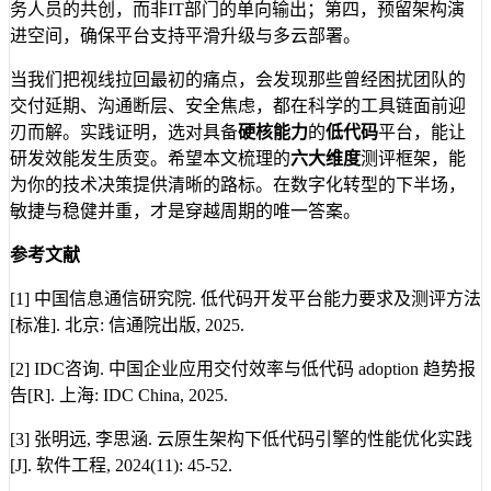
务人员的共创，而非IT部门的单向输出；第四，预留架构演
进空间，确保平台支持平滑升级与多云部署。
当我们把视线拉回最初的痛点，会发现那些曾经困扰团队的
交付延期、沟通断层、安全焦虑，都在科学的工具链面前迎
刃而解。实践证明，选对具备
硬核能力
的
低代码
平台，能让
研发效能发生质变。希望本文梳理的
六大维度
测评框架，能
为你的技术决策提供清晰的路标。在数字化转型的下半场，
敏捷与稳健并重，才是穿越周期的唯一答案。
参考文献
[1] 中国信息通信研究院. 低代码开发平台能力要求及测评方法
[标准]. 北京: 信通院出版, 2025.
[2] IDC咨询. 中国企业应用交付效率与低代码 adoption 趋势报
告[R]. 上海: IDC China, 2025.
[3] 张明远, 李思涵. 云原生架构下低代码引擎的性能优化实践
[J]. 软件工程, 2024(11): 45-52.