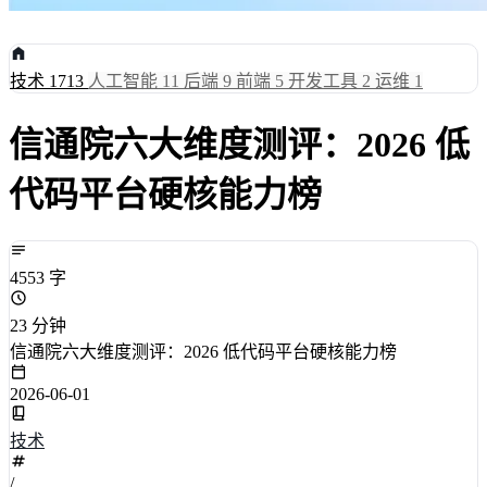
技术
1713
人工智能
11
后端
9
前端
5
开发工具
2
运维
1
信通院六大维度测评：2026 低
代码平台硬核能力榜
4553 字
23 分钟
信通院六大维度测评：2026 低代码平台硬核能力榜
2026-06-01
技术
/