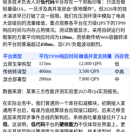
很多技术负责人对
低代码
平台存在一个刻板印象：只适合做
轻量级OA，一旦涉及高并发就会“原地爆炸”。但2026年的技
术演进早已打破了这一局限。我们在压测环境中模拟了电商
大促级别的流量峰值，重点观察各平台在万级QPS下的TP99
响应时间与内存占用情况。测试数据显示，采用自研运行时
框架的方案平均响应时间为
120ms
，而依赖传统Web容器转译
的平台则普遍超过
450ms
，且CPU负载波动剧烈。
平台类型
平均TP99响应时间
峰值并发支持量
内存泄
115ms
12,000 QPS
云原生架构型
低
460ms
3,500 QPS
传统转译型
中高
280ms
7,800 QPS
混合部署型
中
数据来源：某第三方性能评测实验室2025年Q4实测报告。
在实际业务中，我们曾遇到一个库存扣减模块，初期接入某
通用平台后，每逢月底结算就会出现接口超时。后来迁移至
底层采用异步事件总线的架构后，系统吞吐量直接拉升了
3.2
倍
。这说明，
低代码
平台的
硬核能力
不仅体现在界面上，更
在于其底层的计算调度与资源隔离机制。技术选型时，务必