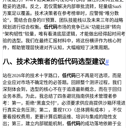
稳妥的选择。反之，若仅需解决内部审批流转，轻量级SaaS
方案足以覆盖。技术决策者在参考榜单时，应警惕“唯分数
论”，需结合自身的IT预算、团队技能栈以及未来三年的战略
规划进行综合权衡。
低代码
市场的竞争已从“功能比拼”转向
“架构韧性”较量，唯有看清底层逻辑，才能做出经得起时间考
验的选型。我们在最终汇报材料中，将这份横评作为核心附
件，帮助管理层快速对齐认知，大幅缩短了决策周期。
八、技术决策者的低代码选型建议
#
站在2026年的技术十字路口，
低代码
已不再是可选项，而是
企业应对市场不确定性的必答题。回顾整个测评过程，我们
深刻体会到，选型的核心不在于追逐最新概念，而在于回归
业务本质。为此，我总结了四条避坑指南供技术管理者参
考：第一，拒绝“黑盒交付”，必须要求供应商提供沙箱环境进
行真实业务压测；第二，重视TCO（总体拥有成本），不仅
要看授权费用，更要计算后期运维、培训与集成的隐性支
出；第三，建立内部赋能机制，
低代码
的成功落地依赖于业