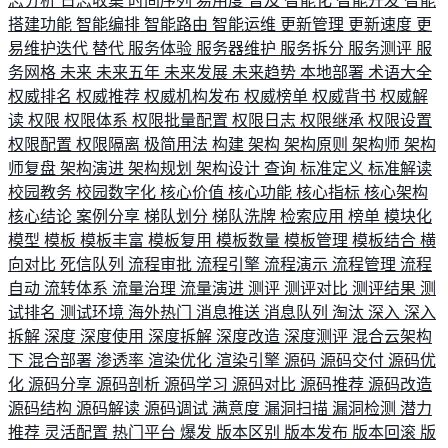
志分析
日志收集
时间序列
易用度
普及
智能化
智能开发
智能
搭建功能
智能编排
智能路由
智能运维
更新管理
更新速度
更
易维护迭代
替代
服务体验
服务器维护
服务拆分
服务测评
服
务网格
未来
未来五年
未来发展
未来趋势
本地部署
术语大全
权威排名
权威推荐
权威机构发布
权威榜单
权威背书
权威解
读
权限
权限体系
权限批量配置
权限日志
权限继承
权限设置
权限配置
权限隔离
极简用法
构建
架构
架构原则
架构师
架构
师复盘
架构演进
架构规划
架构设计
查询
标准定义
标准解读
校园教务
校园数字化
核心价值
核心功能
核心指标
核心架构
核心结论
案例分享
梯队划分
梯队洗牌
检索应用
榜单
模块化
模型
模板
模板丰富
模板复用
模板数量
模板管理
模板结合
横
向对比
死信队列
流程审批
流程引擎
流程演示
流程管理
流程
自动
流转体系
流量治理
流量演进
测评
测评对比
测评结果
测
试排名
测试环境
海外热门
消息推送
消息队列
淘汰
深入
深入
拆解
深度
深度使用
深度拆解
深度改造
深度测评
混合云架构
下
混合部署
渗透率
渲染优化
渲染引擎
源码
源码交付
源码优
化
源码分享
源码剖析
源码学习
源码对比
源码推荐
源码改造
源码结构
源码解读
源码调试
满意度
漏洞扫描
漏洞检测
潜力
推荐
灵活配置
热门平台
爆发
版本区别
版本发布
版本回滚
版