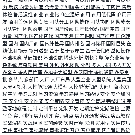
引擎
可观测性
合规功能
合规安全
合规权限
合规管理
合规能
力
后端
向量数据库
含金量
告别噱头
告别编码
员工应用
售后
体验
售后运维
商业
商业化
商业逻辑
商用
商用低代码
商用开
发
商用首选
团队专属
团队分工
团队协作
团队协同
团队成长
团队管理
团队落地
国产
国产份额
国产低代码
国产冲击
国产
力量
国产化
国产化替代
国产实测
国产崛起
国产推荐
国企转
型
国内
国内厂商
国内外差异
国内排名
国内标杆
国际巨头
在
线使用
场景
场景适配
基于
基于云原生
基于低代码
基础操作
基础概念
基础知识
基础设施
增速分析
增长引擎
复杂业务
复
杂系统
复杂项目
复用
外包
外包团队
外部
多人协同
多人开发
多客户
多应用管理
多模态大模型
多端同步
多端适配
多级审
批
多节点
多部门
大厂
大厂布局
大型企业
大型系统
大型集团
大屏可视化
大性能瓶颈
大模型
大模型低代码
头部厂商
奉劝
程序员
学习规划
学习资源
学习路径
学习路线
安全
安全加固
下
安全性
安全性能
安全策略
安全管控
安全管理
完整源码
完
整落地教程
定制
定制平台
定制开发
定期维护
定期巡检
宝藏
平台
实力排行
实力测评
实力盘点
实力硬通货
实战
实战教程
实战演练
实战经验
实施经验
实时计算
实测
实用型
实用技巧
实践
审批流
审批流程
审批逻辑
客户
客户管理
客户管理系统