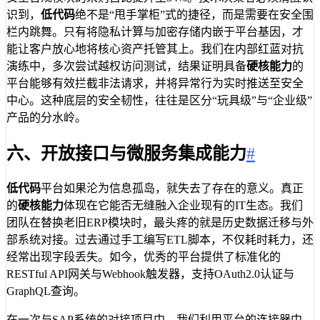
识到，
低代码
绝不是“甩手掌柜”式的捷径，而是需要在安全围
栏内跳舞。只有将隐私计算与加密存储内嵌于平台基因，才
能让客户放心地将核心资产托管其上。我们在内部红蓝对抗
演练中，多次尝试越权访问测试，结果证明具备
硬核能力
的
平台能够有效拦截非法请求，并将异常行为实时推送至安全
中心。这种底层的安全韧性，往往是区分“玩具级”与“企业级”
产品的分水岭。
六、开放接口与微服务集成能力
#
低代码
平台如果沦为信息孤岛，就失去了存在的意义。真正
的
硬核能力
体现在它能否无缝融入企业现有的IT生态。我们
团队在替换老旧ERP模块时，最头疼的就是历史数据迁移与外
部系统对接。过去通过手工编写ETL脚本，不仅耗时耗力，还
经常出现字段丢失。如今，优秀的平台提供了标准化的
RESTful API网关与Webhook触发器，支持OAuth2.0认证与
GraphQL查询。
在一次与SAP系统的对接项目中，我们利用平台的连接器中