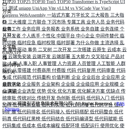
TOP20
TOP25
TOP30
Top5
TOP50
Transformer
ts
TypeScript
UI
UI 测试
uniapp
UniApp
Vite
vLLM
vs
VSCode
Vue
Vue3
分类
vuepress
WebAssembly
一站式方案
万字长文
三大报告
三大指
6
标
三大维度
三方联合
下沉市场
专属工具
业务人员
业务代码
业务工作
业务应用
业务报表
业务系统
业务自建
业务连续
个
标签
1132
人开发者
个人练手
个性化
中国平台
中小企业
中间件替代
临
时切换
临时应急
临时权限
临时部署
为什么你做
主流选择
乱
总字数
象
事件驱动
事务
二叉树
二次开发
二次搭建
云原生
云成本
云
6,609,519
端
云端免安装
云端开发
云端部署
五大能力
交叉验证
产品对
比
人事
人事入职
人事管理
人力资源
人员管理
人工智能
人群
运行时长
解析
从零搭建
付费商用
付费版
代码
代码复用
代码审查
代码
585
天
生成
代码规范
代码重构
价值判断
企业
企业后台
企业应用
企
业数字化
企业服务
企业架构
企业级
企业级应用
企业规模
企
最后活动
业调研
企业选型
优势
优化
优化方案
优化解决方案
优缺点
传
64
天前
统审批
传统对比
传统开发
伪创新
低代码
低代码入门
低代码
©
2026
福建引迈信息技术有限公司. All Rights Reserved. /
RSS
加持
低代码商业版
低代码实现
低代码对接
低代码平台
低代
/
Sitemap
码扩展
低代码排名
低代码接入
低代码搭配
低代码整合
低代
码真
低代码红黑榜
低代码结合
低代码编译型
低代码赋能
低
代码集成
低成本
低成本编程
低配环境
低配运行
使用优化
使