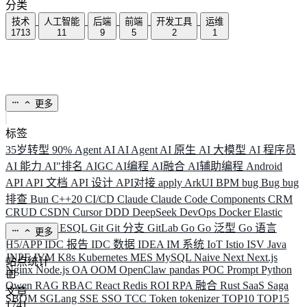
分类
技术
人工智能
后端
前端
开发工具
运维
1713
11
9
5
2
1
更多
标签
35岁转型
90%
Agent
AI
AI Agent
AI 原生
AI 大模型
AI 程序员
AI 能力
AI"排名
AIGC
AI编程
AI融合
AI辅助编程
Android
API
API 文档
API 设计
API对接
apply
ArkUI
BPM
bug
Bug
bug
排查
Bun
C++20
CI/CD
Claude
Claude Code
Components
CRM
CRUD
CSDN
Cursor
DDD
DeepSeek
DevOps
Docker
Elastic
ELK
Elysia
ESQL
Git
Git 分支
GitLab
Go
Go 泛型
Go 语言
更多
H5/APP
IDC 报告
IDC 数据
IDEA
IM 系统
IoT
Istio
ISV
Java
JNPF
JVM
K8s
Kubernetes
MES
MySQL
Naive
Next
Next.js
站点统计
Nginx
Node.js
OA
OOM
OpenClaw
pandas
POC
Prompt
Python
Qwen
RAG
RBAC
React
Redis
ROI
RPA 融合
Rust
SaaS
Saga
文章
SBOM
SGLang
SSE
SSO
TCC
Token
tokenizer
TOP10
TOP15
1741