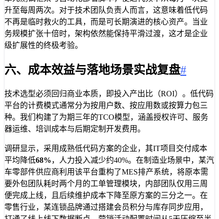
升至每周两次。对于技术团队负责人而言，这意味着低代码
不再是临时救火的工具，而是可长期演进的核心资产。当业
务规模扩张十倍时，架构依然能保持平滑过渡，这才是企业
级扩展性的终极考验。
六、成本效益与落地场景实战复盘
#
技术选型必须回归商业本质，即投入产出比（ROI）。低代码
平台的计费模式通常分为按用户数、按应用数或按算力包三
种。我们构建了为期三年的TCO模型，涵盖授权许可、服务
器运维、培训成本与后期定制开发费用。
调研显示，采用成熟低代码方案的企业，其IT项目交付成本
平均降低
68%
，人力投入减少约40%。在制造业场景中，某汽
车零部件供应商利用该平台重构了MES排产系统，将原本需
要外包团队耗时两个月的工单管理模块，内部团队仅用三周
便完成上线，且后续维护成本下降至原方案的三分之一。在
零售行业，某连锁品牌通过搭建会员积分与库存同步应用，
打通了线上线下数据断点，营销活动配置时间从5天压缩至半