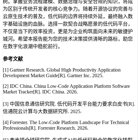
树。掌握业务流程建模、数据治理与安全合规的知识，将成
为区别于传统开发者的核心竞争力。随着开源协议的完善与
云原生技术的普及，低代码的边界将持续外延，最终融入数
字基础设施的血脉。选择一款契合战略愿景的低代码平台，
不仅是当下的效率投资，更是为企业构筑面向未来的敏捷护
城河。希望本报告能为您的技术决策提供清晰的路标，助您
在数字化浪潮中稳舵前行。
参考文献
[1] Gartner Research. Global High Productivity Application
Development Market Guide[R]. Gartner Inc. 2025.
[2] IDC China. China Low-Code Application Platform Software
Market Tracker[R]. IDC China. 2026.
[3] 中国信息通信研究院. 低代码开发平台能力要求白皮书[R].
信通院云计算与大数据研究所. 2025.
[4] Forrester. The Low-Code Platform Landscape For Technical
Professionals[R]. Forrester Research. 2026.