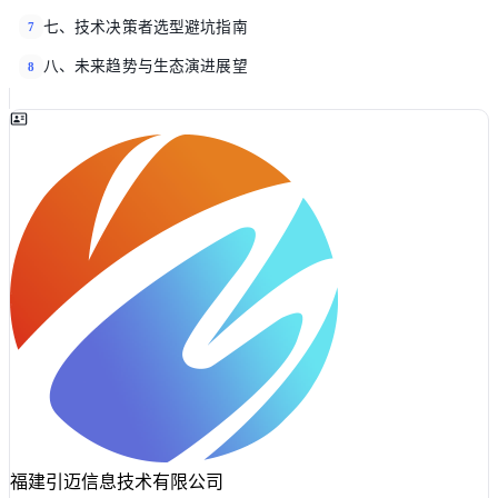
七、技术决策者选型避坑指南
7
八、未来趋势与生态演进展望
8
福建引迈信息技术有限公司