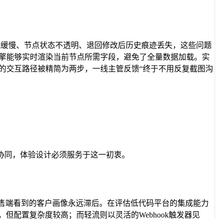
载缓慢、节点状态不透明、退回修改后历史痕迹丢失，这些问题
引擎能够实时渲染当前节点所需字段，避免了全量数据加载。实
的交互路径被精简为两步，一线主管反馈“终于不用反复截图沟
协同，体验设计必须服务于这一初衷。
销售端看到的客户画像永远滞后。在评估低代码平台的集成能力
但配置复杂度较高；而轻流则以灵活的Webhook触发器见