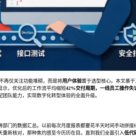
不再仅关注功能堆砌，而是将
用户体验
置于选型核心。本文基于
显示，优化后的工作流平均缩短
42%
交付周期，一线员工操作失
配团队能力，实现数字化转型体验的全面升级。
跨部门的数据汇总。以前每次月度报表都要花半天时间手动拼接Ex
天重新核对，那种焦灼感至今历历在目。直到我们全面引入
低代