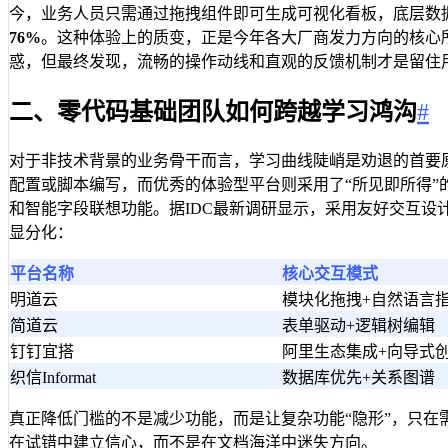
今，业务人员只需通过拖拽组件即可生成可视化看板，底层数
76%
。这种体验上的质变，正是今年各大厂商发力方向的核心
惑，但最终发现，流畅的操作动线和直观的反馈机制才是留住
二、零代码基础团队如何跨越学习鸿沟
#
对于非技术背景的业务骨干而言，学习曲线陡峭是劝退的首要
配置或脚本编写，而优秀的体验型平台则采用了“所见即所得”
和智能字段联想功能。据IDC最新调研显示，采用友好交互设
显分化：
平台名称
核心交互模式
明道云
模块化拖拽+自然语言
简道云
表单驱动+逻辑树编辑
钉钉宜搭
阿里生态集成+向导式
织信Informat
数据库优先+关系图谱
真正降低门槛的不是减少功能，而是让复杂功能“隐形”，只
在试错中建立信心，而不是在文档海洋中迷失方向。