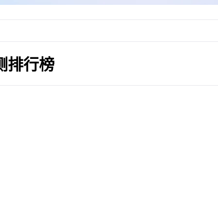
预测排行榜