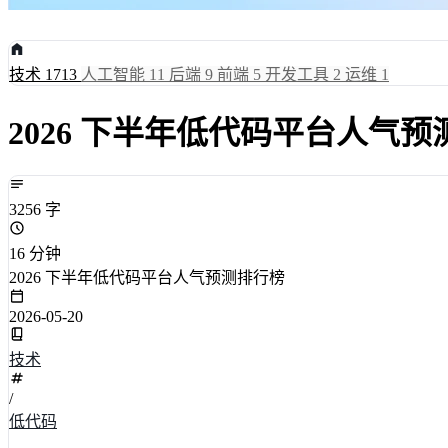
技术
1713
人工智能
11
后端
9
前端
5
开发工具
2
运维
1
2026 下半年低代码平台人气
3256 字
16 分钟
2026 下半年低代码平台人气预测排行榜
2026-05-20
技术
/
低代码