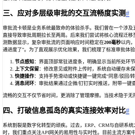
三、应对多层级审批的交互流畅度实测
#
审批流卡顿是业务系统最致命的体验杀手。我们曾在一个涉及
直接导致审批周期拉长至两周。后来我们尝试将核心流程迁移至
测数据显示，复杂审批流的页面响应时间稳定在
200毫秒
以内
通进度了”。为了直观展示优化效果，我们梳理了标准审批体
节点感知
：界面顶部常驻进度条，明确显示当前所处环
上下文保留
：修改意见或附件上传时，系统自动缓存未保
快捷操作
：支持手势滑动或快捷键一键完成“同意/驳回/
消息闭环
：审批结果通过企微/钉钉实时推送，附带一键
流畅的交互不仅节省时间，更消除了管理摩擦。当技术隐于无
四、打破信息孤岛的真实连接效率对比
#
系统割裂是数字化转型的顽疾。过去，ERP、CRM与自研系
时，我们重点关注API网关的易用性与实时性。目前主流方案中