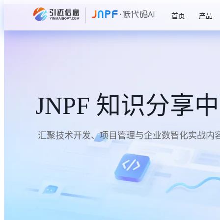
首页
产品
JNPF 知识分享
汇聚技术开发、项目管理与企业数智化实战内