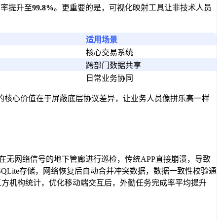
功率提升至
99.8%
。更重要的是，可视化映射工具让非技术人员
适用场景
核心交易系统
跨部门数据共享
日常业务协同
的核心价值在于屏蔽底层协议差异，让业务人员像拼乐高一样
在无网络信号的地下管廊进行巡检，传统APP直接崩溃，导致
Lite存储，网络恢复后自动合并冲突数据，数据一致性校验通
三方机构统计，优化移动端交互后，外勤任务完成率平均提升