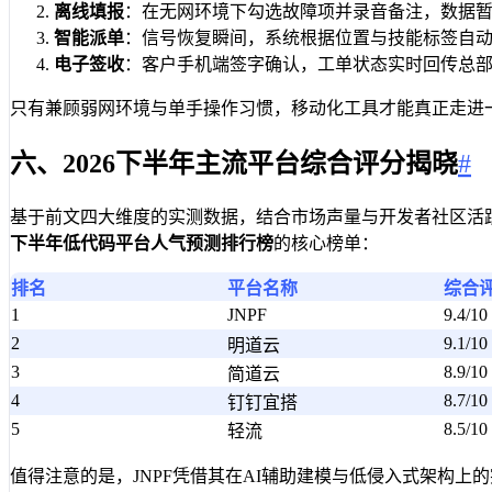
离线填报
：在无网环境下勾选故障项并录音备注，数据
智能派单
：信号恢复瞬间，系统根据位置与技能标签自
电子签收
：客户手机端签字确认，工单状态实时回传总
只有兼顾弱网环境与单手操作习惯，移动化工具才能真正走进一
六、2026下半年主流平台综合评分揭晓
#
基于前文四大维度的实测数据，结合市场声量与开发者社区活跃度
下半年低代码平台人气预测排行榜
的核心榜单：
排名
平台名称
综合
1
JNPF
9.4/10
2
9.1/10
明道云
3
8.9/10
简道云
4
8.7/10
钉钉宜搭
5
8.5/10
轻流
值得注意的是，JNPF凭借其在AI辅助建模与低侵入式架构