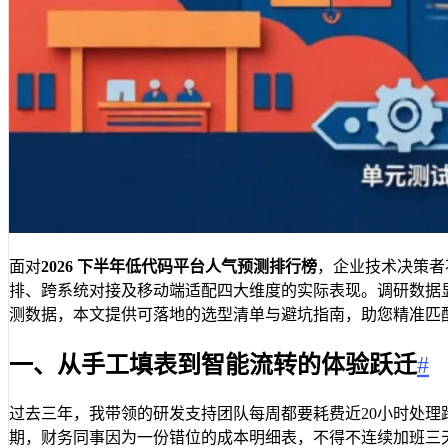
面对
2026 下半年低代码平台人气预测排行榜
，企业技术决策者
排、跨系统对接及移动端适配四大维度的实际表现。调研数据
测数据，本文提供可落地的选型清单与避坑指南，助您精准匹
一、从手工填表到智能流转的体验跃迁
#
过去三年，我带领的研发支持团队每周都要耗费近20小时处理
期，财务同事因为一份错位的成本明细表，不得不连续加班三