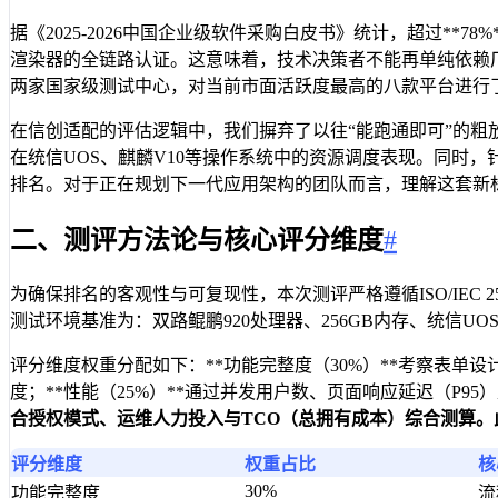
据《2025-2026中国企业级软件采购白皮书》统计，超过*
渲染器的全链路认证。这意味着，技术决策者不能再单纯依赖
两家国家级测试中心，对当前市面活跃度最高的八款平台进行
在信创适配的评估逻辑中，我们摒弃了以往“能跑通即可”的粗
在统信UOS、麒麟V10等操作系统中的资源调度表现。同时
排名。对于正在规划下一代应用架构的团队而言，理解这套新
二、测评方法论与核心评分维度
#
为确保排名的客观性与可复现性，本次测评严格遵循ISO/IE
测试环境基准为：双路鲲鹏920处理器、256GB内存、统信UOS服
评分维度权重分配如下：**功能完整度（30%）**考察表单设
度；**性能（25%）**通过并发用户数、页面响应延迟（P9
合授权模式、运维人力投入与TCO（总拥有成本）综合测算。
评分维度
权重占比
核
30%
功能完整度
流