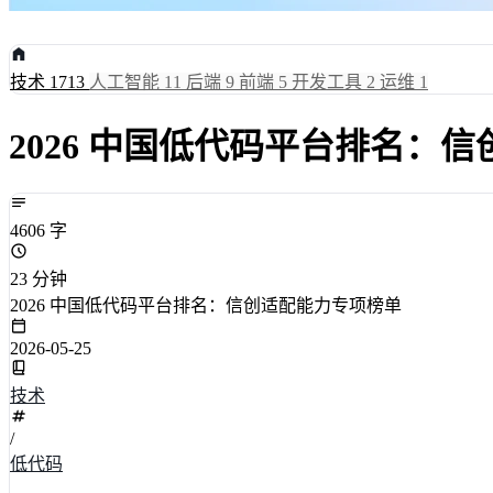
技术
1713
人工智能
11
后端
9
前端
5
开发工具
2
运维
1
2026 中国低代码平台排名：
4606 字
23 分钟
2026 中国低代码平台排名：信创适配能力专项榜单
2026-05-25
技术
/
低代码