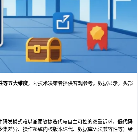
性等五大维度
，为技术决策者提供客观参考。数据显示，头部
。
软件研发模式难以兼顾敏捷迭代与自主可控的双重诉求，
低代码
令集差异、操作系统内核版本迭代、数据库语法兼容性等）给