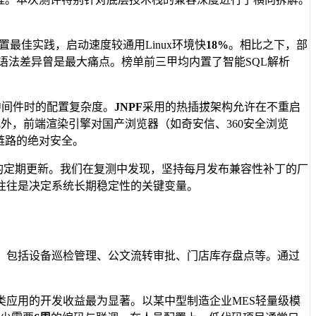
最佳实践，启动速度较通用Linux环境快
18%
。相比之下，部
QL语法差异曾是最大痛点。榜单前三甲均内置了智能SQL解析
换中间件时的配置复杂度。
JNPF
采用的热插拔架构允许在不重启
外，前端渲染引擎对国产浏览器（如奇安信、360安全浏览
输链路的绝对安全。
库的定期更新。我们在复测中发现，坚持每月发布兼容性补丁的厂
往往是决定系统长期稳定性的关键变量。
，包括设备巡检管理、公文流转审批、门店库存盘点等。通过
类应用的开发收益最为显著。以某中型制造企业MES轻量级模