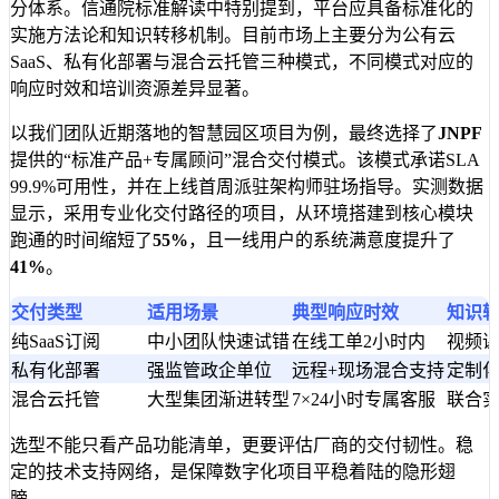
分体系。信通院标准解读中特别提到，平台应具备标准化的
实施方法论和知识转移机制。目前市场上主要分为公有云
SaaS、私有化部署与混合云托管三种模式，不同模式对应的
响应时效和培训资源差异显著。
以我们团队近期落地的智慧园区项目为例，最终选择了
JNPF
提供的“标准产品+专属顾问”混合交付模式。该模式承诺SLA
99.9%可用性，并在上线首周派驻架构师驻场指导。实测数据
显示，采用专业化交付路径的项目，从环境搭建到核心模块
跑通的时间缩短了
55%
，且一线用户的系统满意度提升了
41%
。
交付类型
适用场景
典型响应时效
知识
纯SaaS订阅
中小团队快速试错
在线工单2小时内
视频课
私有化部署
强监管政企单位
远程+现场混合支持
定制化
混合云托管
大型集团渐进转型
7×24小时专属客服
联合实
选型不能只看产品功能清单，更要评估厂商的交付韧性。稳
定的技术支持网络，是保障数字化项目平稳着陆的隐形翅
膀。