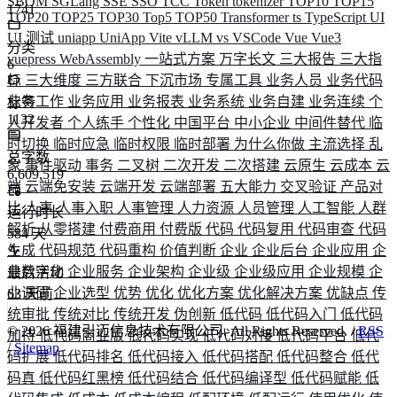
SBOM
SGLang
SSE
SSO
TCC
Token
tokenizer
TOP10
TOP15
1741
TOP20
TOP25
TOP30
Top5
TOP50
Transformer
ts
TypeScript
UI
UI 测试
uniapp
UniApp
Vite
vLLM
vs
VSCode
Vue
Vue3
分类
vuepress
WebAssembly
一站式方案
万字长文
三大报告
三大指
6
标
三大维度
三方联合
下沉市场
专属工具
业务人员
业务代码
业务工作
业务应用
业务报表
业务系统
业务自建
业务连续
个
标签
1132
人开发者
个人练手
个性化
中国平台
中小企业
中间件替代
临
时切换
临时应急
临时权限
临时部署
为什么你做
主流选择
乱
总字数
象
事件驱动
事务
二叉树
二次开发
二次搭建
云原生
云成本
云
6,609,519
端
云端免安装
云端开发
云端部署
五大能力
交叉验证
产品对
比
人事
人事入职
人事管理
人力资源
人员管理
人工智能
人群
运行时长
解析
从零搭建
付费商用
付费版
代码
代码复用
代码审查
代码
584
天
生成
代码规范
代码重构
价值判断
企业
企业后台
企业应用
企
业数字化
企业服务
企业架构
企业级
企业级应用
企业规模
企
最后活动
业调研
企业选型
优势
优化
优化方案
优化解决方案
优缺点
传
63
天前
统审批
传统对比
传统开发
伪创新
低代码
低代码入门
低代码
©
2026
福建引迈信息技术有限公司. All Rights Reserved. /
RSS
加持
低代码商业版
低代码实现
低代码对接
低代码平台
低代
/
Sitemap
码扩展
低代码排名
低代码接入
低代码搭配
低代码整合
低代
码真
低代码红黑榜
低代码结合
低代码编译型
低代码赋能
低