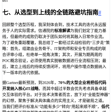
七、从选型到上线的全链路避坑指南
#
回顾整个选型历程，我深刻体会到，技术工具的迭代永远服
务于人的实际需求。信通院的
标准解读
为我们划定了能力基
线，但最终的成败仍取决于团队如何将其融入日常作业流。
为了避免重蹈覆辙，我总结了一套经过实战检验的“三步走”策
略：首先，组建由业务骨干、IT架构师和安全专员构成的联
合评审小组，杜绝单一视角决策；其次，开展为期两周的
POC概念验证，必须使用真实脱敏数据进行全流程压测；最
后，建立上线后的持续反馈闭环，将用户操作埋点数据纳入
下一版本的迭代依据。
据Gartner最新预测，到2026年，
70%的大型企业将把低代码
开发纳入核心IT战略
，而其中超过半数会优先考虑具备卓越
交互体验的平台。对于技术决策者而言，放下对“全能型神器”
的幻想，聚焦于解决具体痛点的实用主义，才是破局之道。
当我们把评价标准从“功能有多少”转向“用起来顺不顺”，
低代