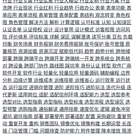
行业
行业专属
行业乱象
行业大模型
行业定制
行业方案
行业
洗牌
行业现状
行业红利
行业趋势
行政办公
表单
表单功能
表
单应用
表单流程
表单管理
表单配置
表结构
观念转变
角色权
限
角色管理
解决方法
解析
计算逻辑
认可标准
认知
认知误区
认证名单
认证授权
设计
设计复用
设计模式
访客权限
访问风
险
评价体系
评估标准
详解
误区
误解澄清
读写分离
豆包
负载
均衡
财务场景
财务报销
财务费用报销
账号保护
账号管理
质
量规范
资源加载
资源沉淀
赋能低代码
趋势
趋势分析
跨地域
部署
跨端
跨端平台
跨端开发
跨端统一开发
跨系统业
跨系统
对
跨设备
跨部门协作
路线图
踩坑率
身份认证
转型
软件厂商
软件开发
软件行业
轻量化
轻量应用
轻量源码
辅助编程
边界
分析
边缘计算
运维成本
运维技能
运维省心
运行效率
运行状
态
运行监控
进销存管理
进阶
进阶技巧
进阶玩法
迭代升级
迭
代更新
适用岗位
适配
适配信创环境
适配能力
选型
选型参考
选型对比
选型指南
选型指标
选型标准
选型流程
选型误区
选
型预警
选购指南
通俗解读
通用技能
速度优化
逻辑
避免冲突
避坑
避坑指南
部署
部署使用
部署适配
配置
采购避坑
重复劳
动
重复开发
重构
销售团队
镜像优化
镜像构建
长期运营
长连
接
门店管理
门槛
问题排查
防护能力
附件管理
降本增效
限流