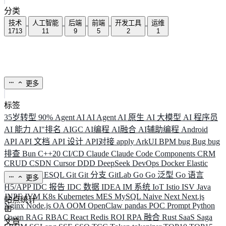
分类
技术
人工智能
后端
前端
开发工具
运维
1713
11
9
5
2
1
更多
标签
35岁转型
90%
Agent
AI
AI Agent
AI 原生
AI 大模型
AI 程序员
AI 能力
AI"排名
AIGC
AI编程
AI融合
AI辅助编程
Android
API
API 文档
API 设计
API对接
apply
ArkUI
BPM
bug
Bug
bug
排查
Bun
C++20
CI/CD
Claude
Claude Code
Components
CRM
CRUD
CSDN
Cursor
DDD
DeepSeek
DevOps
Docker
Elastic
ELK
Elysia
ESQL
Git
Git 分支
GitLab
Go
Go 泛型
Go 语言
更多
H5/APP
IDC 报告
IDC 数据
IDEA
IM 系统
IoT
Istio
ISV
Java
JNPF
JVM
K8s
Kubernetes
MES
MySQL
Naive
Next
Next.js
站点统计
Nginx
Node.js
OA
OOM
OpenClaw
pandas
POC
Prompt
Python
Qwen
RAG
RBAC
React
Redis
ROI
RPA 融合
Rust
SaaS
Saga
文章