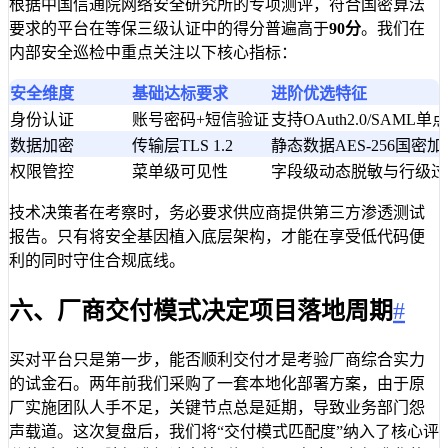
根据中国信通院网络安全研究所的专项测评，符合国密算法
要求的平台在等保三级认证中的得分普遍高于
90分
。我们在
内部安全巡检中重点关注以下核心指标：
安全维度
基础达标要求
进阶优选特征
身份认证
账号密码+短信验证
支持OAuth2.0/SAML单
数据加密
传输层TLS 1.2
静态数据AES-256国密加
权限管控
菜单级可见性
字段级动态脱敏与行级过
技术决策者在考察时，务必要求供应商提供第三方渗透测试
报告。只有将安全基因植入底层架构，才能在享受低代码便
利的同时守住合规底线。
六、厂商交付模式决定项目落地周期
#
买对平台只是第一步，能否顺利交付才是考验厂商综合实力
的试金石。两年前我们采购了一套本地化部署方案，由于原
厂实施团队人手不足，关键节点总是延期，导致业务部门怨
声载道。这次复盘后，我们将“交付模式匹配度”纳入了核心评