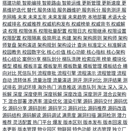
搭建功能
智能编排
智能路由
智能运维
更新管理
更新速度
更
易维护迭代
替代
服务体验
服务器维护
服务拆分
服务测评
服
务网格
未来
未来五年
未来发展
未来趋势
本地部署
术语大全
权威排名
权威推荐
权威机构发布
权威榜单
权威背书
权威解
读
权限
权限体系
权限批量配置
权限日志
权限继承
权限设置
权限配置
权限隔离
极简用法
构建
架构
架构原则
架构师
架构
师复盘
架构演进
架构规划
架构设计
查询
标准定义
标准解读
校园教务
校园数字化
核心价值
核心功能
核心指标
核心架构
核心结论
案例分享
梯队划分
梯队洗牌
检索应用
榜单
模块化
模型
模板
模板丰富
模板复用
模板数量
模板管理
模板结合
横
向对比
死信队列
流程审批
流程引擎
流程演示
流程管理
流程
自动
流转体系
流量治理
流量演进
测评
测评对比
测评结果
测
试排名
测试环境
海外热门
消息推送
消息队列
淘汰
深入
深入
拆解
深度
深度使用
深度拆解
深度改造
深度测评
混合云架构
下
混合部署
渗透率
渲染优化
渲染引擎
源码
源码交付
源码优
化
源码分享
源码剖析
源码学习
源码对比
源码推荐
源码改造
源码结构
源码解读
源码调试
满意度
漏洞扫描
漏洞检测
潜力
推荐
灵活配置
热门平台
爆发
版本区别
版本发布
版本回滚
版
本更新
版本管理
物业园区
物联网
特色功能
状态管理
独立厂