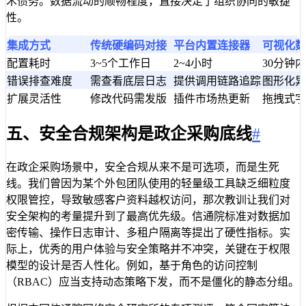
术债务。数据流动的顺畅程度，直接决定了组织协同的敏捷
性。
集成方式
传统硬编码对接
平台内置连接器
可视化数
配置耗时
3~5个工作日
2~4小时
30分钟
错误排查难度
需查看底层日志
提供调用链路追踪
图形化异
扩展灵活性
修改代码需发版
插件市场热更新
拖拽式字
五、安全合规架构是政企采购底线
#
在政企采购场景中，安全合规从来不是可选项，而是生死
线。我们曾因为某个外包团队使用的轻量级工具缺乏细粒度
权限管控，导致敏感客户资料越权访问，那次教训让我们对
安全架构的考量提升到了最高优先级。信通院标准对数据加
密传输、操作日志审计、多租户隔离等提出了硬性指标。实
际上，优秀的用户体验与安全策略并不冲突，关键在于权限
模型的设计是否人性化。例如，基于角色的访问控制
（RBAC）应当支持动态策略下发，而不是僵化的静态分组。