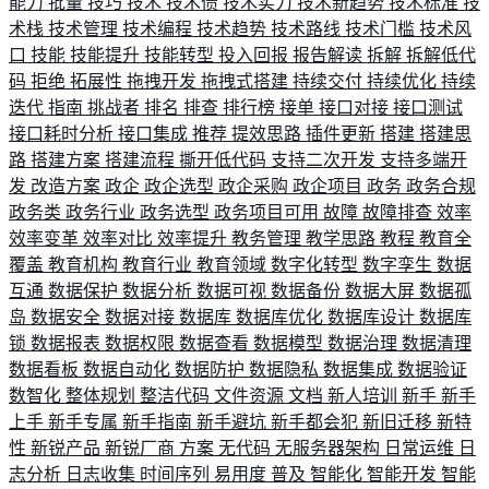
能力
批量
技巧
技术
技术债
技术实力
技术新趋势
技术标准
技
术栈
技术管理
技术编程
技术趋势
技术路线
技术门槛
技术风
口
技能
技能提升
技能转型
投入回报
报告解读
拆解
拆解低代
码
拒绝
拓展性
拖拽开发
拖拽式搭建
持续交付
持续优化
持续
迭代
指南
挑战者
排名
排查
排行榜
接单
接口对接
接口测试
接口耗时分析
接口集成
推荐
提效思路
插件更新
搭建
搭建思
路
搭建方案
搭建流程
撕开低代码
支持二次开发
支持多端开
发
改造方案
政企
政企选型
政企采购
政企项目
政务
政务合规
政务类
政务行业
政务选型
政务项目可用
故障
故障排查
效率
效率变革
效率对比
效率提升
教务管理
教学思路
教程
教育全
覆盖
教育机构
教育行业
教育领域
数字化转型
数字孪生
数据
互通
数据保护
数据分析
数据可视
数据备份
数据大屏
数据孤
岛
数据安全
数据对接
数据库
数据库优化
数据库设计
数据库
锁
数据报表
数据权限
数据查看
数据模型
数据治理
数据清理
数据看板
数据自动化
数据防护
数据隐私
数据集成
数据验证
数智化
整体规划
整洁代码
文件资源
文档
新人培训
新手
新手
上手
新手专属
新手指南
新手避坑
新手都会犯
新旧迁移
新特
性
新锐产品
新锐厂商
方案
无代码
无服务器架构
日常运维
日
志分析
日志收集
时间序列
易用度
普及
智能化
智能开发
智能