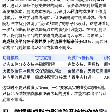
时，遇到大量条件分支失效的问题，每次修改规则都需要重
新发布版本，测试成本极高。后来引入
轻流
的模块化工作流
引擎后，虽然学习曲线稍陡，但逻辑隔离性明显增强。信通
院标准中特别强调了“流程状态机”的原子化设计，这意味着每
一次节点跳转都必须具备独立的事务回滚能力。在实际测评
中，我们将各平台的并发路由成功率纳入考核，结果显示：
高成熟度平台在千级并发下的流程中断率低于0.5%
，而老旧
架构平台则频繁出现死锁或状态不同步。
功能模块
钉钉宜搭
泛微OA低代码
织信I
动态条件分支支持
基础版受限
完整支持，需授权
原生
历史数据快照机制
仅保留最近5版
全量归档，支持追溯
自动
跨应用流程调用
需额外配置连接器
内置生态打通
AP
选型时不要只看演示Demo，一定要拿真实的业务单据压测。
只有经历过数据膨胀和逻辑嵌套的洗礼，才能检验出平台到
底靠不靠谱。