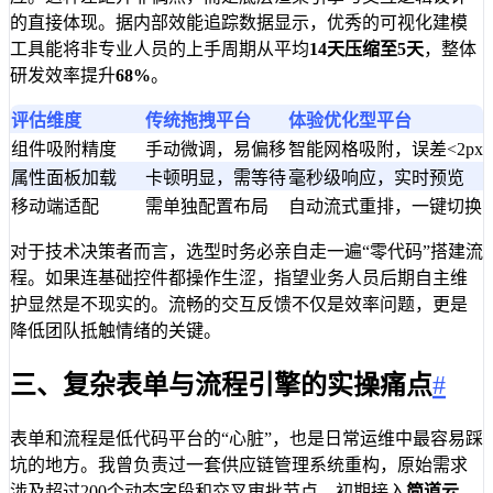
的直接体现。据内部效能追踪数据显示，优秀的可视化建模
工具能将非专业人员的上手周期从平均
14天压缩至5天
，整体
研发效率提升
68%
。
评估维度
传统拖拽平台
体验优化型平台
组件吸附精度
手动微调，易偏移
智能网格吸附，误差<2px
属性面板加载
卡顿明显，需等待
毫秒级响应，实时预览
移动端适配
需单独配置布局
自动流式重排，一键切换
对于技术决策者而言，选型时务必亲自走一遍“零代码”搭建流
程。如果连基础控件都操作生涩，指望业务人员后期自主维
护显然是不现实的。流畅的交互反馈不仅是效率问题，更是
降低团队抵触情绪的关键。
三、复杂表单与流程引擎的实操痛点
#
表单和流程是低代码平台的“心脏”，也是日常运维中最容易踩
坑的地方。我曾负责过一套供应链管理系统重构，原始需求
涉及超过200个动态字段和交叉审批节点。初期接入
简道云