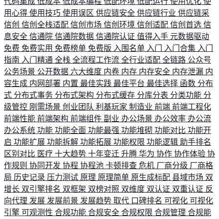
代码集成
低成本
低成本编程
低配环境
低配运行
使用优化
使
用心得
使用技巧
使用误区
供应链安全
供应链行业
供应链采
信创
信创全栈适配
信创市场
信创环境
信创适配
信创首选
信
息安全
信通院
信通院数据
信通院认证
值得入手
元数据驱动
免费
免费实用
免费榜单
免费版
入围名单
入门
入门合集
入门
指南
入门精通
全栈
全流程工作流
全行业适配
全链路
公众号
公务场景
公开数据
六大维度
内卷
内存
内存安全
内存泄漏
内
容生成
内网部署
内置
最佳实践
最佳平台
最佳选择
函数
分布
式
分布式事务
分布式架构
分布式缓存
分库分表
分类功能
分
级管控
刚需场景
创业团队
利基玩家
制造业
前端
前端工程化
前端性能
前端架构
前端组件
副业
办公场景
办公效率
办公流
办公系统
功能
功能全面
功能最强
功能堆砌
功能对比
功能开
启
功能扩展
功能拆解
功能拓展
功能权限
功能逻辑
助手排名
区别对比
医疗
十大趋势
十年变迁
升腾
华为
协作
协作体验
协
作规则
协同开发
协程
协程池
卡顿排查
危机
厂商分级
厂商格
局
历史记录
压力测试
原理
原理简单
原生成标配
县域市场
双
增长
双引擎排名
双框架
双榜对照
双维度
双认证
双重认证
反
向代理
发展
发展前景
发展趋势
取代
口碑排名
可视化
可视化
引擎
可观测性
合规功能
合规安全
合规权限
合规管理
合规能