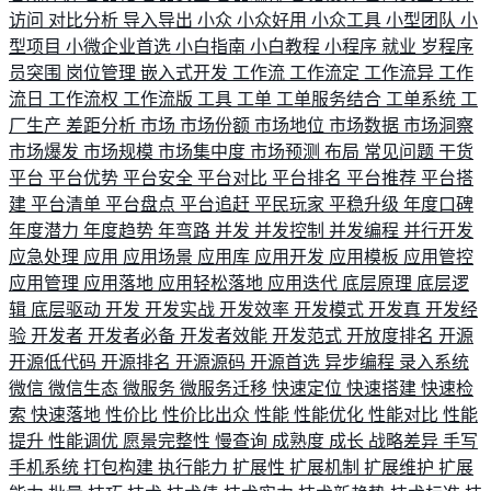
访问
对比分析
导入导出
小众
小众好用
小众工具
小型团队
小
型项目
小微企业首选
小白指南
小白教程
小程序
就业
岁程序
员突围
岗位管理
嵌入式开发
工作流
工作流定
工作流异
工作
流日
工作流权
工作流版
工具
工单
工单服务结合
工单系统
工
厂生产
差距分析
市场
市场份额
市场地位
市场数据
市场洞察
市场爆发
市场规模
市场集中度
市场预测
布局
常见问题
干货
平台
平台优势
平台安全
平台对比
平台排名
平台推荐
平台搭
建
平台清单
平台盘点
平台追赶
平民玩家
平稳升级
年度口碑
年度潜力
年度趋势
年弯路
并发
并发控制
并发编程
并行开发
应急处理
应用
应用场景
应用库
应用开发
应用模板
应用管控
应用管理
应用落地
应用轻松落地
应用迭代
底层原理
底层逻
辑
底层驱动
开发
开发实战
开发效率
开发模式
开发真
开发经
验
开发者
开发者必备
开发者效能
开发范式
开放度排名
开源
开源低代码
开源排名
开源源码
开源首选
异步编程
录入系统
微信
微信生态
微服务
微服务迁移
快速定位
快速搭建
快速检
索
快速落地
性价比
性价比出众
性能
性能优化
性能对比
性能
提升
性能调优
愿景完整性
慢查询
成熟度
成长
战略差异
手写
手机系统
打包构建
执行能力
扩展性
扩展机制
扩展维护
扩展