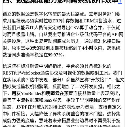
四、数据集成能力影响跨系统协作效率
#
孤立的数据源是数字化转型的最大拦路虎。去年财务部门要
求月度报表必须实时拉取ERP库存数据和CRM销售流水，过
去我们只能靠IT人员每天定时导出CSV再手动合并，不仅耗
时而且极易出错。自从我主导推进企业级低代码平台的API网
关建设后，这种重复劳动彻底成为历史。通过标准化接口映
射，原本需要
3天
的联调周期被压缩到了
4小时
以内，跨系统
数据同步准确率稳定在
99.97%
。
信通院在标准解读中明确指出，平台必须具备标准化的
RESTful/WebSocket通信协议及可视化的数据映射工具。我们
在实际采购评估中发现，部分厂商虽然宣称“开放接口”，但文
档缺失或鉴权机制繁琐，反而增加了二次开发负担。相比之
下，
用友
YonBuilder和
明道云
在预置连接器数量上表现突出，
覆盖了主流数据库和SaaS服务。相较于早期接触的某些封闭
生态，
JNPF
在开放API对接上的表现更为灵活，支持自定义
中间件桥接，大幅降低了异构系统整合的技术门槛。选择集
成能力强的底座，意味着未来拓展业务边界时不再受制于技