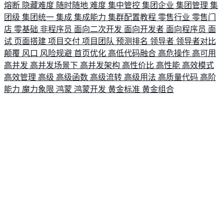
熔断
隐藏难度
随时随地
难度
集中管控
集团企业
集团管理
集
团级
集团统一
集成
集成能力
集群配置教程
零售行业
零售门
店
零基础
非程序员
面向二次开发
面向开发者
面向程序员
面
试
页面搭建
项目交付
项目团队
预测排名
领导者
领导者对比
颠覆
风口
风险规避
首页优化
高低代码融合
高危操作
高可用
高并发
高并发场景下
高并发架构
高性价比
高性能
高效模式
高效管理
高级
高级函数
高级流转
高级用法
高质量代码
高阶
能力
魔力象限
鸿蒙
鸿蒙开发
黄金标准
黄金组合