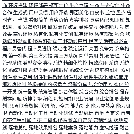
商
环境搭建
环境部署
瓶颈定位
生产管理
生态
生态伙伴
生态
合作
生成式
用户反馈
用户评选
界面美化
白皮书
监控
盘点
省
时省力
省钱
看似简单
真实价值
真实排名
真实适配
知识库
知
识库，
研发效能升级
研发流程
破局
硬件交互
硬核能力
视觉
效果
离线环境
私有化
私有化实测
私有环境
私有部署
秒杀
移
动端
移动端低代码
移动端工
移动端应用
程序员
程序员必看
程序员替代
程序员进阶
稳定性
稳定运行
突围
竞争力
竞争格
局
第一梯队
第三方对接
第三方系统
简单易用
算法
管理平台
管理系统
类型安全
类型系统
精细化管控
精致应用
系统
系统
化
系统升级
系统搭建
系统编程
系统设计
系统重构
红利
索引
组件
组件复用
组件封装教程
组件开发
组件生态化
组织管理
细粒度控制
终极榜单
终极盘点
经验分享
结合使用
结构化
统
一开发
统一登录
统筹管理
综合体验
综合实力
综合排名
缓存
缓存问题
编排引擎
编程
缩短周期
职业发展
职业定位
职业规
划
职场
联合数据
联调
能力全景
能力对比
能力成熟度
能力极
限
自动化
自动化工具
自动化测试
自动统计
自学
自定义
自带
自带流程引擎
自研
自研低代码
菜单自定义
营销泡沫
落地实
践
落地总结
落地效果排名
落地案例
落地能力
虚拟线程
融合