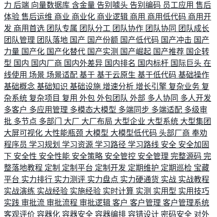
力
后端
向量数据库
含金量
告别噱头
告别编码
员工应用
售后
体验
售后运维
商业
商业化
商业逻辑
商用
商用低代码
商用开
发
商用首选
团队专属
团队分工
团队协作
团队协同
团队成长
团队管理
团队落地
国产
国产份额
国产低代码
国产冲击
国产
力量
国产化
国产化替代
国产实测
国产崛起
国产推荐
国企转
型
国内
国内厂商
国内外差异
国内排名
国内标杆
国际巨头
在
线使用
场景
场景适配
基于
基于云原生
基于低代码
基础操作
基础概念
基础知识
基础设施
增速分析
增长引擎
复杂业务
复
杂系统
复杂项目
复用
外包
外包团队
外部
多人协同
多人开发
多客户
多应用管理
多模态大模型
多端同步
多端适配
多级审
批
多节点
多部门
大厂
大厂布局
大型企业
大型系统
大型集团
大屏可视化
大性能瓶颈
大模型
大模型低代码
头部厂商
奉劝
程序员
学习规划
学习资源
学习路径
学习路线
安全
安全加固
下
安全性
安全性能
安全策略
安全管控
安全管理
完整源码
完
整落地教程
定制
定制平台
定制开发
定期维护
定期巡检
宝藏
平台
实力排行
实力测评
实力盘点
实力硬通货
实战
实战教程
实战演练
实战经验
实施经验
实时计算
实测
实用型
实用技巧
实践
审批流
审批流程
审批逻辑
客户
客户管理
客户管理系统
客观评价
容器化
容器安全
容器编排
容错设计
密码安全
对外