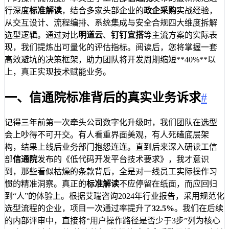
行深度
标准解读
，结合多家头部企业的
政企采购
实战经验，
从交互设计、流程编排、系统集成与安全合规四大维度拆解
选型逻辑。通过对比
明道云
、
钉钉宜搭
等主流方案的实际表
现，我们提炼出可量化的评估指标。阅读后，您将掌握一套
高效避坑的决策框架，助力团队将开发周期缩短**40%**以
上，真正实现技术赋能业务。
一、信通院标准背后的真实业务诉求
#
记得三年前第一次牵头公司数字化升级时，我们团队在选型
会上吵得不可开交。有人看重界面美观，有人死磕底层架
构，结果上线后业务部门抱怨连连。直到后来深入研读工信
部
信通院
发布的《低代码开发平台技术要求》，我才意识
到，那些看似枯燥的条款背后，全是对一线员工实际操作习
惯的精准洞察。真正的
标准解读
不应停留在纸面，而应回归
到“人”的体验上。根据艾瑞咨询2024年行业报告，采用规范化
选型流程的企业，项目一次通过率提升了
32.5%
。我们在后续
的内部评审中，直接将“用户操作路径是否少于3步”列为核心