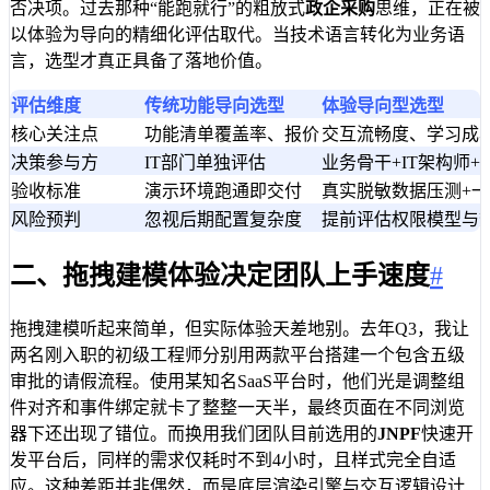
否决项。过去那种“能跑就行”的粗放式
政企采购
思维，正在被
以体验为导向的精细化评估取代。当技术语言转化为业务语
言，选型才真正具备了落地价值。
评估维度
传统功能导向选型
体验导向型选型
核心关注点
功能清单覆盖率、报价
交互流畅度、学习成
决策参与方
IT部门单独评估
业务骨干+IT架构师
验收标准
演示环境跑通即交付
真实脱敏数据压测+
风险预判
忽视后期配置复杂度
提前评估权限模型与
二、拖拽建模体验决定团队上手速度
#
拖拽建模听起来简单，但实际体验天差地别。去年Q3，我让
两名刚入职的初级工程师分别用两款平台搭建一个包含五级
审批的请假流程。使用某知名SaaS平台时，他们光是调整组
件对齐和事件绑定就卡了整整一天半，最终页面在不同浏览
器下还出现了错位。而换用我们团队目前选用的
JNPF
快速开
发平台后，同样的需求仅耗时不到4小时，且样式完全自适
应。这种差距并非偶然，而是底层渲染引擎与交互逻辑设计