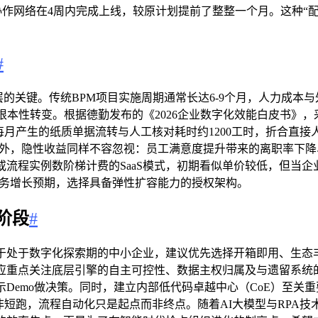
协作网络在4周内完成上线，较原计划提前了整整一个月。这种“配
#
层的关键。传统BPM项目实施周期通常长达6-9个月，人力成本
根本性转变。根据德勤发布的《2026企业数字化效能白皮书》，
去每月产生的纸质单据流转与人工核对耗时约1200工时，折合直接
。此外，隐性收益同样不容忽视：员工满意度提升带来的离职率下
流程实例数阶梯计费的SaaS模式，初期看似单价较低，但当企业
业务增长预期，选择具备弹性扩容能力的授权架构。
阶段
#
处于数字化探索期的中小企业，建议优先选择开箱即用、生态丰
应重点关注底层引擎的自主可控性、数据主权归属及与遗留系统的
Demo做决策。同时，建立内部低代码卓越中心（CoE）至关
而非短跑，流程自动化只是起点而非终点。随着AI大模型与RPA