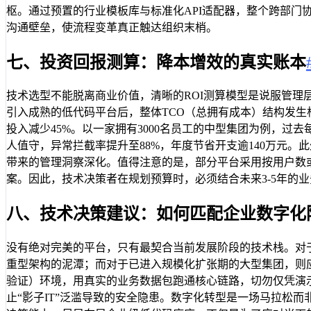
枢。通过预置的行业模板库与标准化API适配器，整个跨部门
沟通壁垒，使流程变革真正触达组织末梢。
七、投资回报测算：降本增效的真实账本
技术选型不能脱离商业价值，清晰的ROI测算模型是说服管理
引入成熟的低代码平台后，整体TCO（总拥有成本）结构发生
投入减少45%。以一家拥有3000名员工的中型集团为例，过
人值守，异常拦截率提升至88%，年度节省开支逾140万元
带来的管理洞察深化。值得注意的是，部分平台采用按用户数或
案。因此，技术决策者在规划预算时，必须结合未来3-5年的
八、技术决策建议：如何匹配企业数字化
没有绝对完美的平台，只有最契合当前发展阶段的技术栈。对于
重型架构的泥潭；而对于已进入规模化扩张期的大型集团，则
验证）环境，用真实的业务数据包跑通核心链路，切勿仅凭演示
止“影子IT”泛滥导致的安全隐患。数字化转型是一场马拉松