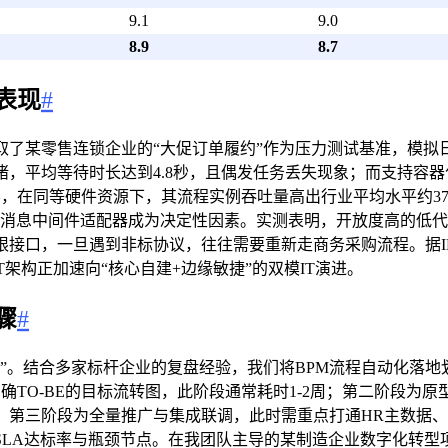
9.1
9.0
8.9
8.7
表现
#
了某零售连锁企业的“大促订单履约”作为压力测试基准，模拟日均
，平均等待时长达到4.8秒，且偶发任务丢失现象；而支持容器
扩缩容，在同等硬件资源下，其流程实例吞吐量高出行业平均水平约3
I网关与消息中间件适配器成为决定性因素。实测表明，开放度高的低代码平
口，一旦遇到非标协议，往往需要重新走商务采购流程。据IDC
架构正加速向“核心自建+边缘敏捷”的双模IT演进。
骤
#
”。结合多家标杆企业的复盘经验，我们将BPM流程自动化落
明确TO-BE的目标流转图，此阶段通常耗时1-2周；第二阶段为
；第三阶段为全量推广与集成联调，此时需重点打通HR主数据
LA达标率与瓶颈节点。在我团队主导的某制造企业数字化转型项