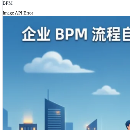
BPM
Image API Error