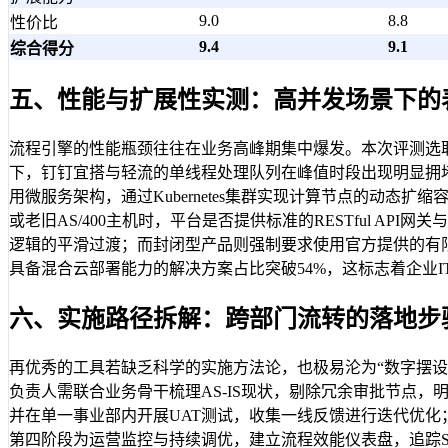
9.0
8.8
性价比
9.4
9.1
综合得分
五、性能与扩展性实测：高并发场景下的
流程引擎的性能瓶颈往往在业务高峰期集中爆发。本次评测选取
下，钉钉宜搭与轻流的单线程处理队列在峰值时段出现明显拥堵
用微服务架构，通过Kubernetes集群实现计算节点的动态
或老旧AS/400主机时，平台是否提供标准的RESTful AP
逻辑的平滑过渡；而封闭型产品则强制要求使用官方提供的有限接
具备混合云部署能力的解决方案占比突破54%，这标志着企业IT
六、实施路径拆解：跨部门流转的落地步
再优秀的工具若缺乏科学的实施方法论，也极易沦为“数字摆设
负责人需联合业务骨干梳理AS-IS现状，剔除冗余审批节点，
并在单一事业部内开展UAT测试，收集一线反馈进行迭代优化
第四阶段为运营监控与持续调优，建立流程效能仪表盘，追踪S