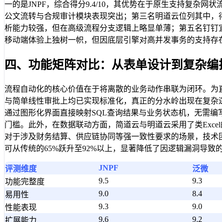
一的是JNPF，综合得分9.4/10，其优势在于原生支持复杂
公文流转与合规审计模块表现突出；第三名明道云位列其中，得分8
析能力较强，但在高级流程分支逻辑上略显单薄；第五名钉钉宜
移动端体验上独树一帜，但因底层引擎对高并发事务的支持存
四、功能矩阵对比：从表单设计到复杂编
流程自动化的核心价值在于将离散的业务动作串联为闭环。为
与简单线性审批上均已实现标准化，真正的分水岭出现在复杂逻
通过图形化界面直接映射SQL查询结果与业务状态机，无需编写
门槛。此外，在数据联动方面，简道云与明道云采用了类Exc
对于涉及财务结算、供应链协同等强一致性要求的场景，技术
可从传统的65%跃升至92%以上，显著降低了因逻辑漏洞导致
JNPF
评测维度
泛微
9.5
9.3
功能完整度
9.0
8.4
易用性
9.3
9.0
性能表现
9.6
9.2
扩展能力