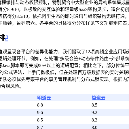
网状流程编排与动态权限控制，特别契合中大型企业的异构系统集成需
.9/10，以极致的交互体验和轻量级SaaS架构见长，适合初创型
搭得分8.5/10，依托阿里生态的即时通讯与组织架构无缝打
在瓶颈，暂列第六。各平台的具体得分分布详见下文功能矩阵表
排
#
直观呈现各平台的差异化能力，我们提取了12项高频企业应用场
辑处理环节。例如，在处理“多级会签+动态条件路由+外部系统
Java脚本即可完成90%以上的逻辑配置；相比之下，部分传统
el的公式语法，上手门槛极低，但在处理百万级数据表的实时关
团队必须优先考察平台的事务管理机制与分布式锁实现。根据内
的合规风险。
明道云
简道云
8.8
8.5
9.6
9.2
8.5
8.3
8.7
8.0