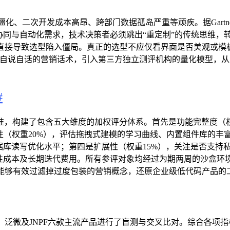
化、二次开发成本高昂、跨部门数据孤岛严重等顽疾。据Gartn
协同与自动化需求，技术决策者必须跳出“重定制”的传统思维
直接导致选型陷入僵局。真正的选型不应仅看界面是否美观或模
厂商自说自话的营销话术，引入第三方独立测评机构的量化模型，
#
准，构建了包含五大维度的加权评分体系。首先是功能完整度（
用性（权重20%），评估拖拽式建模的学习曲线、内置组件库的
据库读写优化水平；第四是扩展性（权重15%），关注是否支持
隐性成本及长期迭代费用。所有参评对象均经过为期两周的沙盒环
能够有效过滤掉过度包装的营销概念，还原企业级低代码产品的
微及JNPF六款主流产品进行了盲测与交叉比对。综合各项指标