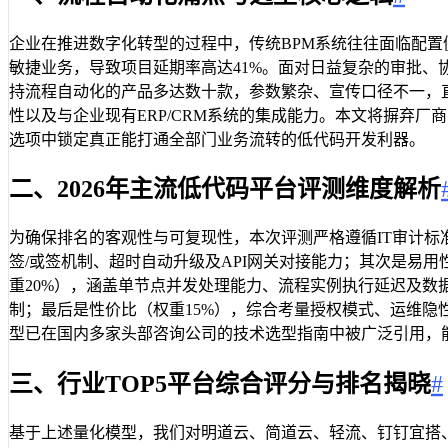
企业在推进数字化转型的过程中，传统BPM系统往往面临配置僵
敏捷业务，导致项目延期率高达41%。面对日益复杂的审批、
持流程自动化的产品多达数十款，参数繁杂、宣传口径不一，
性以及与企业现有ERP/CRM系统的集成能力。本文将摒弃
选项中锁定真正能打通全部门业务流转的低代码开发利器。
二、2026年主流低代码平台评测维度解析
为确保排名的客观性与可复现性，本次评测严格遵循IT审计标
签/或签机制、超时自动升级及API网关对接能力；其次是易
重20%），涵盖单节点并发处理能力、流程实例执行延迟及数
制；最后是性价比（权重15%），综合考量授权模式、运维
型已在国内多家头部咨询公司的技术选型指南中被广泛引用，
三、行业TOP5平台综合评分与排名揭晓
#
基于上述量化模型，我们对明道云、简道云、轻流、钉钉宜搭、泛