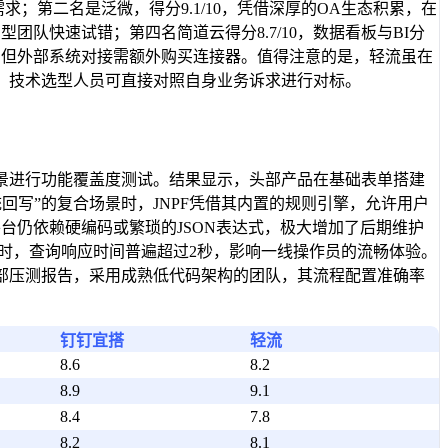
求；第二名是泛微，得分9.1/10，凭借深厚的OA生态积累，在
团队快速试错；第四名简道云得分8.7/10，数据看板与BI分
通，但外部系统对接需额外购买连接器。值得注意的是，轻流虽在
，技术选型人员可直接对照自身业务诉求进行对标。
景进行功能覆盖度测试。结果显示，头部产品在基础表单搭建
回写”的复合场景时，JNPF凭借其内置的规则引擎，允许用户
平台仍依赖硬编码或繁琐的JSON表达式，极大增加了后期维护
联时，查询响应时间普遍超过2秒，影响一线操作员的流畅体验。
部压测报告，采用成熟低代码架构的团队，其流程配置准确率
钉钉宜搭
轻流
8.6
8.2
8.9
9.1
8.4
7.8
8.2
8.1