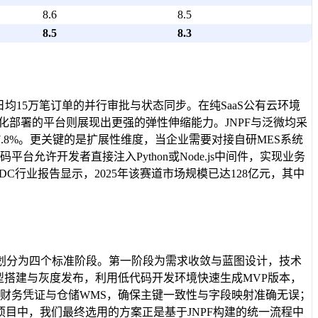
8.6
8.5
8.5
8.3
15万笔订单的并行审批与状态同步。在纯SaaS公有云环境
化部署的平台则展现出更强的弹性伸缩能力。JNPF与泛微均采
7.8%。更关键的是扩展性维度，当企业需要对接自研MES系统
台允许开发者直接注入Python或Node.js中间件，实现业务
行业报告显示，2025年该赛道市场规模已达128亿元，其中
地划分为四个标准阶段。第一阶段为需求收敛与蓝图设计，技术
原型搭建与灰度发布，利用低代码开发环境快速生成MVP版本，
、财务凭证与仓储WMS，确保主键一致性与字段映射准确无误；
目中，我们最终选用的方案正是基于JNPF构建的统一流程中